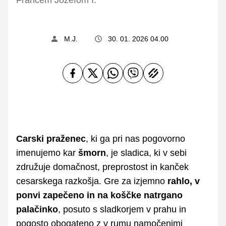
M.J.
30. 01. 2026 04.00
Carski praženec
, ki ga pri nas pogovorno
imenujemo kar
šmorn
, je sladica, ki v sebi
združuje domačnost, preprostost in kanček
cesarskega razkošja. Gre za izjemno
rahlo, v
ponvi zapečeno in na koščke natrgano
palačinko
, posuto s sladkorjem v prahu in
pogosto obogateno z v rumu namočenimi