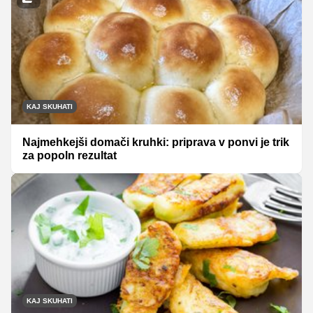
KAJ SKUHATI
Najmehkejši domači kruhki: priprava v ponvi je trik
za popoln rezultat
KAJ SKUHATI