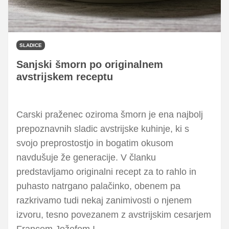
SLADICE
Sanjski šmorn po originalnem
avstrijskem receptu
Carski praženec oziroma šmorn je ena najbolj
prepoznavnih sladic avstrijske kuhinje, ki s
svojo preprostostjo in bogatim okusom
navdušuje že generacije. V članku
predstavljamo originalni recept za to rahlo in
puhasto natrgano palačinko, obenem pa
razkrivamo tudi nekaj zanimivosti o njenem
izvoru, tesno povezanem z avstrijskim cesarjem
Francem Jožefom I.