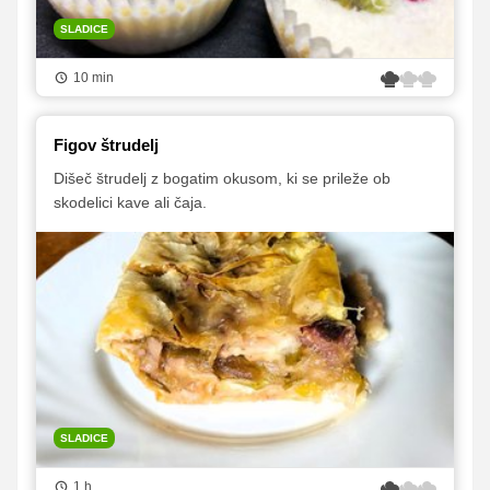
SLADICE
10 min
Figov štrudelj
Dišeč štrudelj z bogatim okusom, ki se prileže ob
skodelici kave ali čaja.
SLADICE
1 h