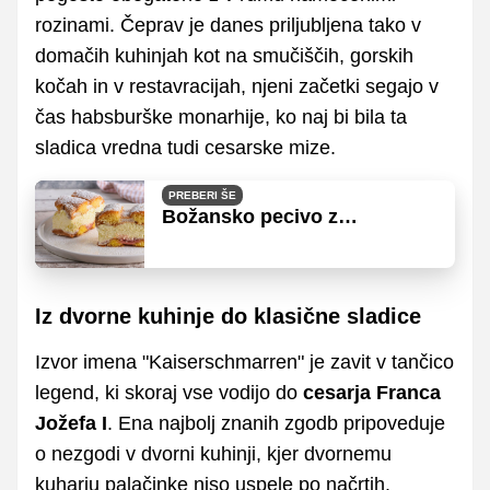
rozinami. Čeprav je danes priljubljena tako v
domačih kuhinjah kot na smučiščih, gorskih
kočah in v restavracijah, njeni začetki segajo v
čas habsburške monarhije, ko naj bi bila ta
sladica vredna tudi cesarske mize.
PREBERI ŠE
Božansko pecivo z
zanimivim postopkom
priprave
Iz dvorne kuhinje do klasične sladice
Izvor imena "Kaiserschmarren" je zavit v tančico
legend, ki skoraj vse vodijo do
cesarja Franca
Jožefa I
. Ena najbolj znanih zgodb pripoveduje
o nezgodi v dvorni kuhinji, kjer dvornemu
kuharju palačinke niso uspele po načrtih.