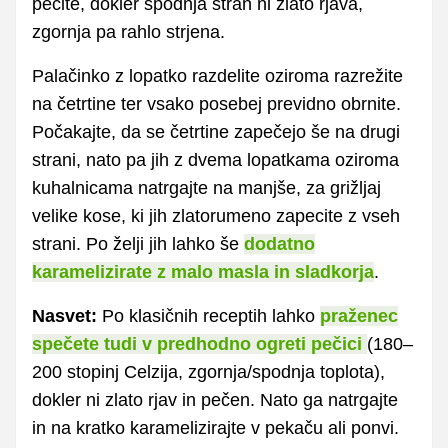
pecite, dokler spodnja stran ni zlato rjava,
zgornja pa rahlo strjena.
Palačinko z lopatko razdelite oziroma razrežite
na četrtine ter vsako posebej previdno obrnite.
Počakajte, da se četrtine zapečejo še na drugi
strani, nato pa jih z dvema lopatkama oziroma
kuhalnicama natrgajte na manjše, za grižljaj
velike kose, ki jih zlatorumeno zapecite z vseh
strani. Po želji jih lahko še
dodatno
karamelizirate z malo masla in sladkorja
.
Nasvet:
Po klasičnih receptih lahko
praženec
spečete tudi v predhodno ogreti pečici
(180–
200 stopinj Celzija, zgornja/spodnja toplota),
dokler ni zlato rjav in pečen. Nato ga natrgajte
in na kratko karamelizirajte v pekaču ali ponvi.