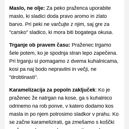
Maslo, ne olje:
Za peko praženca uporabite
maslo, ki sladici doda pravo aromo in zlato
barvo. Pri peki ne varčujte z njim, saj gre za
"carsko" sladico, ki mora biti bogatega okusa.
Trganje ob pravem času:
Praženec trgamo
šele potem, ko je spodnja stran lepo zapečena.
Pri trganju si pomagamo z dvema kuhalnicama,
kosi pa naj bodo nepravilni in večji, ne
"drobtinasti".
Karamelizacija za popoln zaključek
: Ko je
praženec že natrgan na kose, ga s kuhalnico
odrinemo na rob ponve, v katero dodamo kos
masla in po njem potrosimo sladkor v prahu. Ko
se začne karamelizirati, ga zmešamo s koščki