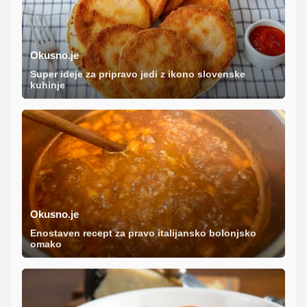
Okusno.je
Super ideje za pripravo jedi z ikono slovenske
kuhinje
Okusno.je
Enostaven recept za pravo italijansko bolonjsko
omako