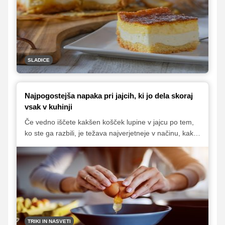
vsako priložnost.
SLADICE
Najpogostejša napaka pri jajcih, ki jo dela skoraj
vsak v kuhinji
Če vedno iščete kakšen košček lupine v jajcu po tem,
ko ste ga razbili, je težava najverjetneje v načinu, kako
to počnete, pravijo znanstveniki.
TRIKI IN NASVETI