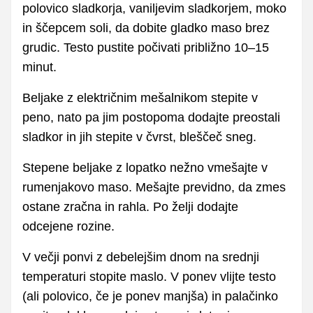
polovico sladkorja, vaniljevim sladkorjem, moko
in ščepcem soli, da dobite gladko maso brez
grudic. Testo pustite počivati približno 10–15
minut.
Beljake z električnim mešalnikom stepite v
peno, nato pa jim postopoma dodajte preostali
sladkor in jih stepite v čvrst, bleščeč sneg.
Stepene beljake z lopatko nežno vmešajte v
rumenjakovo maso. Mešajte previdno, da zmes
ostane zračna in rahla. Po želji dodajte
odcejene rozine.
V večji ponvi z debelejšim dnom na srednji
temperaturi stopite maslo. V ponev vlijte testo
(ali polovico, če je ponev manjša) in palačinko