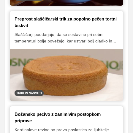
Preprost slaščičarski trik za popolno pečen tortni
biskvit
Slaščičarji poudarjajo, da se sestavine pri sobni
temperaturi bolje povežejo, kar ustvari bolj gladko in
enakomerno biskvitno maso, ki se tudi lepše speče.
TRIKI IN NASVETI
Božansko pecivo z zanimivim postopkom
priprave
Kardinalove rezine so prava poslastica za ljubitelje