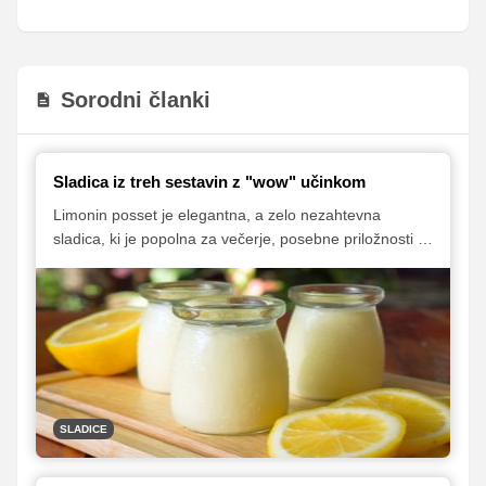
Sorodni članki
Sladica iz treh sestavin z "wow" učinkom
Limonin posset je elegantna, a zelo nezahtevna
sladica, ki je popolna za večerje, posebne priložnosti ali
takrat, ko želite pripraviti nekaj na hitro, a z "wow"
učinkom. Zanjo potrebujete samo tri sestavine, ki jih
imate najverjetneje že doma. Zavihajte rokave in
uživajte v čudovitem okusu!
SLADICE