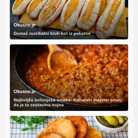
Okusno.je
Domač rustikalni kruh kot iz pekarne
Okusno.je
Najboljša bolonjska omaka: Kuharski mojster pravi,
da je ta sestavina nujna