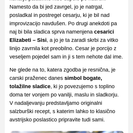
Namesto da bi jed zavrgel, jo je natrgal,
posladkal in postregel cesarju, ki je bil nad
improvizacijo navdušen. Po drugi anekdoti pa
naj bi bila sladica sprva namenjena
cesarici
Elizabeti – Sisi
, a jo je ta zaradi skrbi za vitko
linijo zavrnila kot preobilno. Cesar je porcijo z
veseljem pojedel sam in ji s tem nehote dal ime.
Ne glede na to, katera zgodba je resnična, je
carski praženec danes
simbol bogate,
tolažilne sladice
, ki jo povezujemo s toplino
doma ter vonjem po vanilji, maslu in sladkorju.
V nadaljevanju predstavljamo originalni
salzburški recept, s katerim lahko to klasično
avstrijsko poslastico pripravite tudi sami.