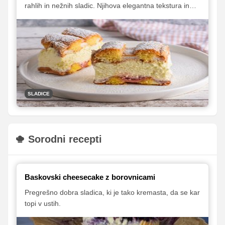
rahlih in nežnih sladic. Njihova elegantna tekstura in
preplet dveh biskvitov s kremnim polnilom ustvarjata
popolno harmonijo okusov. Če želite pripraviti nekaj
posebnega, a hkrati klasičnega, je to priljubljeno
avstrijsko pecivo zagotovo odlična izbira!
SLADICE
Sorodni recepti
Baskovski cheesecake z borovnicami
Pregrešno dobra sladica, ki je tako kremasta, da se kar
topi v ustih.