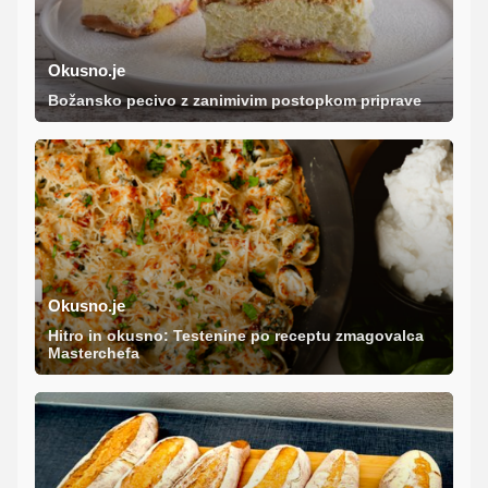
Okusno.je
Božansko pecivo z zanimivim postopkom priprave
Okusno.je
Hitro in okusno: Testenine po receptu zmagovalca
Masterchefa