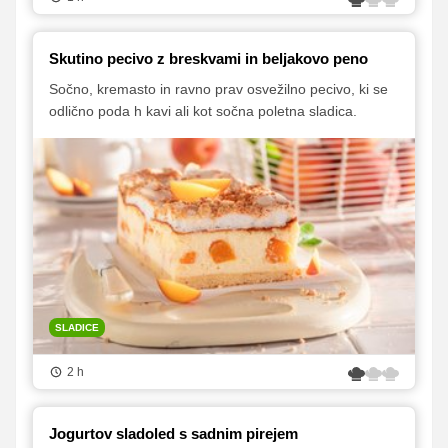
Skutino pecivo z breskvami in beljakovo peno
Sočno, kremasto in ravno prav osvežilno pecivo, ki se
odlično poda h kavi ali kot sočna poletna sladica.
SLADICE
2 h
Jogurtov sladoled s sadnim pirejem