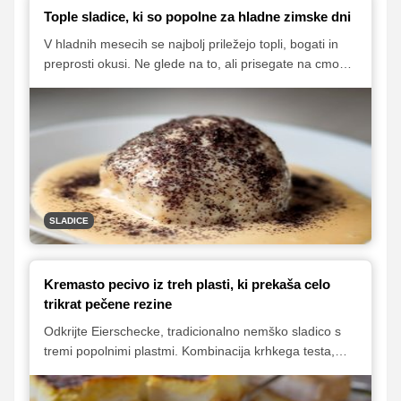
Tople sladice, ki so popolne za hladne zimske dni
V hladnih mesecih se najbolj priležejo topli, bogati in
preprosti okusi. Ne glede na to, ali prisegate na cmoke,
palačinke ali zavitke, boste med spodnjimi predlogi
zagotovo našli sladico, ki vas bo pogrela in razvajala v
hladnih zimskih dneh.
SLADICE
Kremasto pecivo iz treh plasti, ki prekaša celo
trikrat pečene rezine
Odkrijte Eierschecke, tradicionalno nemško sladico s
tremi popolnimi plastmi. Kombinacija krhkega testa,
kremnega skutinega nadeva in nežne jajčne kreme
ponuja nepozabno doživetje okusa, ki je kot nalašč za