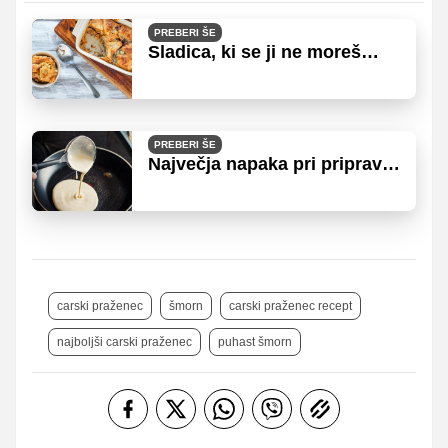
PREBERI ŠE
Sladica, ki se ji ne moreš
upreti
PREBERI ŠE
Največja napaka pri pripravi
palačink: kako določiti,
koliko jajc in moke dati v
maso?
carski praženec
šmorn
carski praženec recept
najboljši carski praženec
puhast šmorn