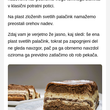
v klasični potratni potici.
Na plast zloženih svetlih palačink namažemo
preostali orehov nadev.
Zdaj vam je verjetno že jasno, kaj sledi: še ena
plast svetlih palačink, tokrat pa zapognjeni del
ne gleda navzgor, pač pa ga obrnemo navzdol
oziroma ga previdno zatlačimo ob rob pekača.