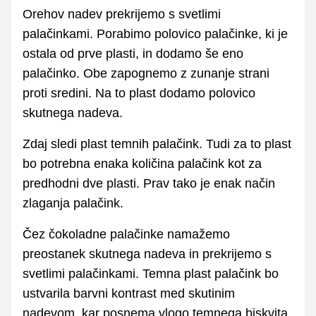
Orehov nadev prekrijemo s svetlimi
palačinkami. Porabimo polovico palačinke, ki je
ostala od prve plasti, in dodamo še eno
palačinko. Obe zapognemo z zunanje strani
proti sredini. Na to plast dodamo polovico
skutnega nadeva.
Zdaj sledi plast temnih palačink. Tudi za to plast
bo potrebna enaka količina palačink kot za
predhodni dve plasti. Prav tako je enak način
zlaganja palačink.
Čez čokoladne palačinke namažemo
preostanek skutnega nadeva in prekrijemo s
svetlimi palačinkami. Temna plast palačink bo
ustvarila barvni kontrast med skutinim
nadevom, kar posnema vlogo temnega biskvita