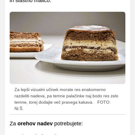
in slastno malico.
Za lepši vizualni učinek morate res enakomerno
razdeliti nadeva, pa temne palačinke naj bodo res zelo
temne, torej dodajte več pravega kakava.
FOTO:
Ni.Š.
Za
orehov nadev
potrebujete: