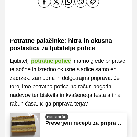
Potratne palačinke: hitra in okusna
poslastica za ljubitelje potice
Ljubitelji
potratne potice
imamo glede priprave
te sočne in izredno okusne sladice samo en
zadržek: zamudna in dolgotrajna priprava. Je
torej ime potratna potica na račun bogatih
nadevov ter biskvita in kvašenega testa ali na
račun časa, ki ga priprava terja?
PREBERI ŠE
Preverjeni recepti za pripravo
dobre potice, tudi za
potratno in orehovo