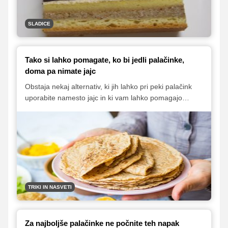
zaostaja nad priljubljeno praznično sladico.
SLADICE
Tako si lahko pomagate, ko bi jedli palačinke,
doma pa nimate jajc
Obstaja nekaj alternativ, ki jih lahko pri peki palačink
uporabite namesto jajc in ki vam lahko pomagajo
ohraniti palačinke okusne in puhaste.
TRIKI IN NASVETI
Za najboljše palačinke ne počnite teh napak