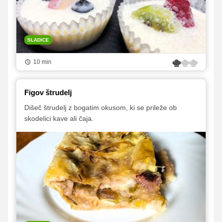
SLADICE
10 min
Figov štrudelj
Dišeč štrudelj z bogatim okusom, ki se prileže ob
skodelici kave ali čaja.