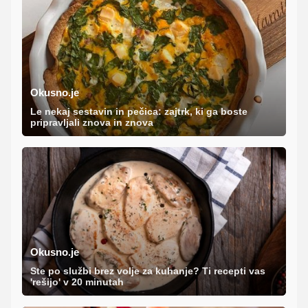
Okusno.je
Le nekaj sestavin in pečica: zajtrk, ki ga boste
pripravljali znova in znova
Okusno.je
Ste po službi brez volje za kuhanje? Ti recepti vas
'rešijo' v 20 minutah