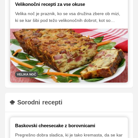
Velikonočni recepti za vse okuse
Velika noč je praznik, ko se vsa družina zbere ob mizi,
ki se kar šibi pod težo velikonočnih dobrot, kot so
domača šunka, hren, pirhi, dišeča potica in številne
druge jedi, ki so s praznovanjem tako ali drugače
povezane. Za vas smo pripravili izbor odličnih receptov,
ki vam bodo v veliko pomoč pri pripravi nepozabne
velikonočne pojedine.
VELIKA NOČ
Sorodni recepti
Baskovski cheesecake z borovnicami
Pregrešno dobra sladica, ki je tako kremasta, da se kar