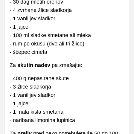
- 30 dag mletih orehov
- 4 zvrhane žlice sladkorja
- 1 vanilijev sladkor
- 1 jajce
- 100 ml sladke smetane ali mleka
- rum po okusu (dve ali tri žlice)
- ščepec cimeta
Za
skutin nadev
pa zmešajte:
- 400 g nepasirane skute
- 3 žlice sladkorja
- 1 vanilijev sladkor
- 1 jajce
- 1 mala kisla smetana
- naribana limonina lupinica
Za
preliv
pred peko potrebujete še 50 do 100