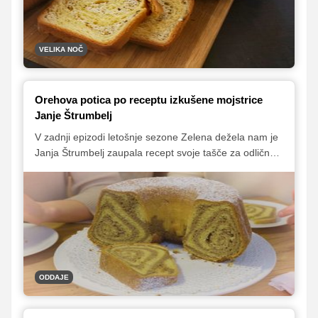
odličnega okusa kot tudi zaradi spoštovanja in
ohranjanja tradicije naših babic.
VELIKA NOČ
Orehova potica po receptu izkušene mojstrice
Janje Štrumbelj
V zadnji epizodi letošnje sezone Zelena dežela nam je
Janja Štrumbelj zaupala recept svoje tašče za odlično
orehovo potico. Bližajo se prazniki, zato se peke potice
lahko lotite tudi sami. Sledite receptu in zagotovo vam
bo uspelo!
ODDAJE