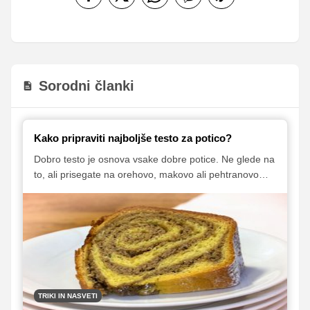
Sorodni članki
Kako pripraviti najboljše testo za potico?
Dobro testo je osnova vsake dobre potice. Ne glede na
to, ali prisegate na orehovo, makovo ali pehtranovo
različico, je mehko, voljno in rahlo testo tisto, kar naredi
potico nepozabno. Čeprav se recepti lahko nekoliko
razlikujejo, obstaja nekaj preverjenih trikov in nasvetov,
ki vam bodo pomagali do popolnega rezultata.
TRIKI IN NASVETI