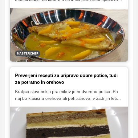
sodnike med pripravo petih jedi. Karim Merdjadi se je
najprej spopadel z mystery boxom iz predhodnega
izločitvenega izziva, iz katerega je ustvaril božansko
polento, v drugem delu pa je pripravil klasično
francosko jed, crepes Suzette.
MASTERCHEF
Preverjeni recepti za pripravo dobre potice, tudi
za potratno in orehovo
Kraljica slovenskih praznikov je nedvomno potica. Pa
naj bo klasična orehova ali pehtranova, v zadnjih letih
zelo priljubljena potratna ali pa kakšna druga, na
katero prisegati vi in vaši domači. Za vse ljubitelje potic
smo na kup zbrali nekaj dobrih receptov, na seznam pa
smo primaknili še eno odlično sladico, ki se po videzu
malce razlikuje od potice, a po okusu prav nič ne