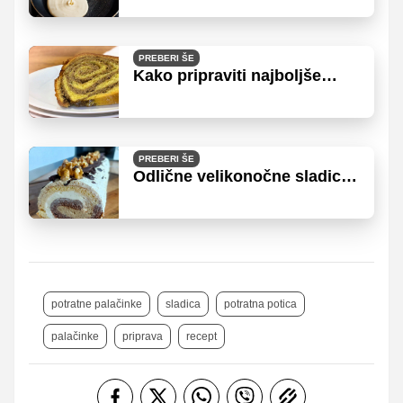
koliko jajc in moke dati v
maso?
PREBERI ŠE
Kako pripraviti najboljše
testo za potico?
PREBERI ŠE
Odlične velikonočne sladice,
ki jih lahko pripravite tudi v
zadnjem hipu
potratne palačinke
sladica
potratna potica
palačinke
priprava
recept