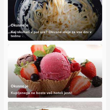
Okusno.je
Kaj skuhati v pol ure? Okusne ideje za vse dni v
tednu
Okusno.je
Kupljenega ne boste več hoteli jesti!