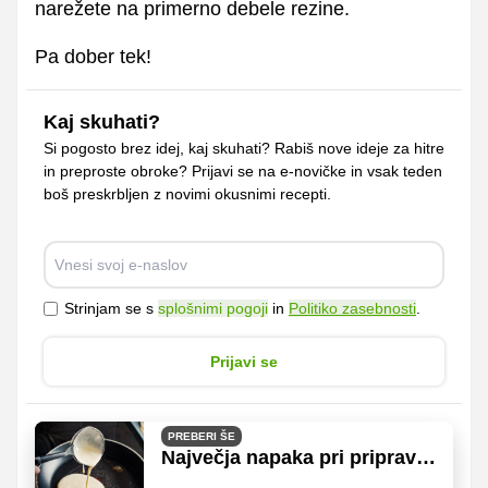
narežete na primerno debele rezine.
Pa dober tek!
Kaj skuhati?
Si pogosto brez idej, kaj skuhati? Rabiš nove ideje za hitre
in preproste obroke? Prijavi se na e-novičke in vsak teden
boš preskrbljen z novimi okusnimi recepti.
Strinjam se s
splošnimi pogoji
in
Politiko zasebnosti
.
Prijavi se
PREBERI ŠE
Največja napaka pri pripravi
palačink: kako določiti,