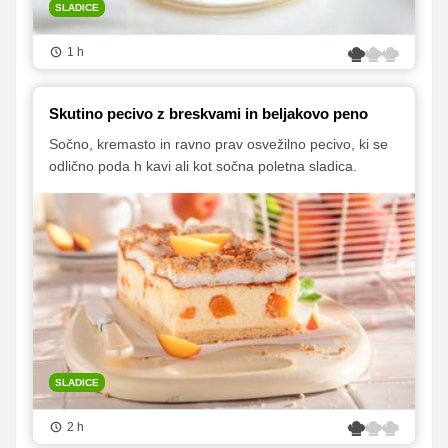
SLADICE
1 h
Skutino pecivo z breskvami in beljakovo peno
Sočno, kremasto in ravno prav osvežilno pecivo, ki se
odlično poda h kavi ali kot sočna poletna sladica.
SLADICE
2 h