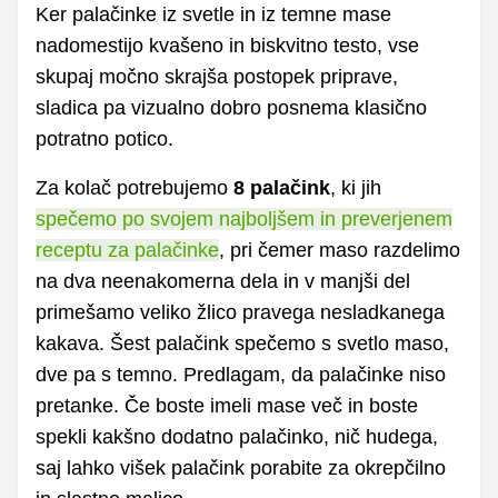
Ker palačinke iz svetle in iz temne mase
nadomestijo kvašeno in biskvitno testo, vse
skupaj močno skrajša postopek priprave,
sladica pa vizualno dobro posnema klasično
potratno potico.
Za kolač potrebujemo
8 palačink
, ki jih
spečemo po svojem najboljšem in preverjenem
receptu za palačinke
, pri čemer maso razdelimo
na dva neenakomerna dela in v manjši del
primešamo veliko žlico pravega nesladkanega
kakava. Šest palačink spečemo s svetlo maso,
dve pa s temno. Predlagam, da palačinke niso
pretanke. Če boste imeli mase več in boste
spekli kakšno dodatno palačinko, nič hudega,
saj lahko višek palačink porabite za okrepčilno