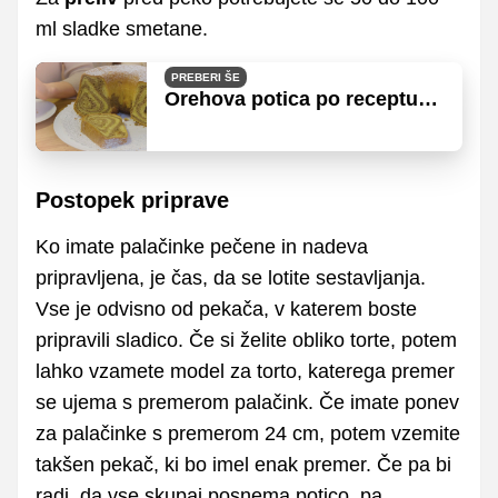
ml sladke smetane.
PREBERI ŠE
Orehova potica po receptu
izkušene mojstrice Janje
Štrumbelj
Postopek priprave
Ko imate palačinke pečene in nadeva
pripravljena, je čas, da se lotite sestavljanja.
Vse je odvisno od pekača, v katerem boste
pripravili sladico. Če si želite obliko torte, potem
lahko vzamete model za torto, katerega premer
se ujema s premerom palačink. Če imate ponev
za palačinke s premerom 24 cm, potem vzemite
takšen pekač, ki bo imel enak premer. Če pa bi
radi, da vse skupaj posnema potico, pa