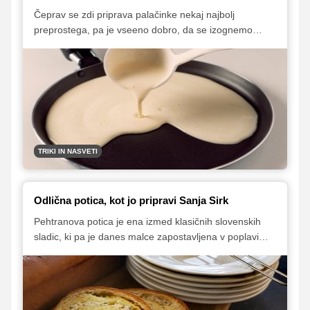
Čeprav se zdi priprava palačinke nekaj najbolj
preprostega, pa je vseeno dobro, da se izognemo
nekaterim najpogostejšim napakam, zaradi katerih
palačinke niso mehke, rahle in tudi okusne.
TRIKI IN NASVETI
Odlična potica, kot jo pripravi Sanja Sirk
Pehtranova potica je ena izmed klasičnih slovenskih
sladic, ki pa je danes malce zapostavljena v poplavi
vseh modernih različic priprave klasične potice. Kot
pravi Sanja Sirk, ki nam je zaupala preprost recept, po
katerem pehtranovo potico pripravlja sama, bi jo morali
večkrat pripraviti, in sicer tako zaradi njenega