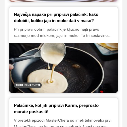
Največja napaka pri pripravi palačink: kako
določiti, koliko jajc in moke dati v maso?
Pri pripravi dobrih palačink je ključno najti pravo
razmerje med mlekom, jajci in moko. Te tri sestavine
določajo teksturo, okus in tudi uspešnost peke. Preveč
ali premalo katere koli od njih lahko vpliva na to, ali
bodo palačinke rahle in okusne ali pa goste in težavne
za obračanje. V članku razkrivamo, kako doseči
idealno ravnovesje za vedno popolne palačinke.
TRIKI IN NASVETI
Palačinke, kot jih pripravi Karim, preprosto
morate poskusiti!
V pretekli epizodi MasterChefa so imeli tekmovalci prvi
MasterClass, na katerem so imeli priložnost opazovati