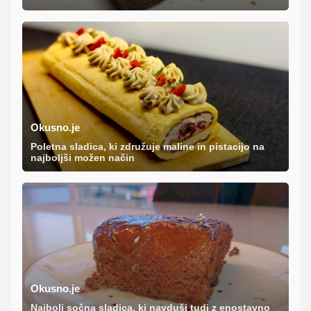
Okusno.je
Poletna sladica, ki združuje maline in pistacijo na
najboljši možen način
Okusno.je
Najbolj sočna sladica, ki navduši tudi z enostavno