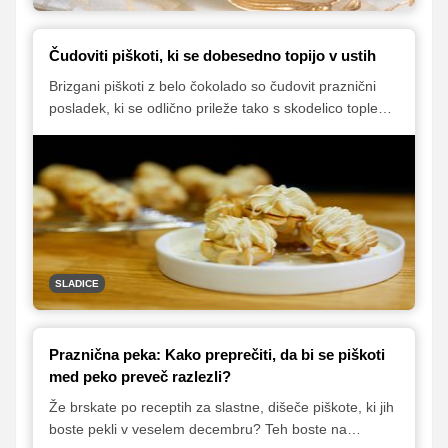
Čudoviti piškoti, ki se dobesedno topijo v ustih
Brizgani piškoti z belo čokolado so čudovit praznični
posladek, ki se odlično prileže tako s skodelico toplega
napitka kot tudi s kozarcem penine ali sladkega belega
vina. Poleg tega pa so tudi tako rahli, da se kar topijo v
ustih. Oglejte si video, ki smo ga posneli z mlado
slaščičarko Kristino Turk, nato pa zavihajte rokave in s
slastnimi piškotki presenetite svoje najdražje.
SLADICE
Praznična peka: Kako preprečiti, da bi se piškoti
med peko preveč razlezli?
Že brskate po receptih za slastne, dišeče piškote, ki jih
boste pekli v veselem decembru? Teh boste na