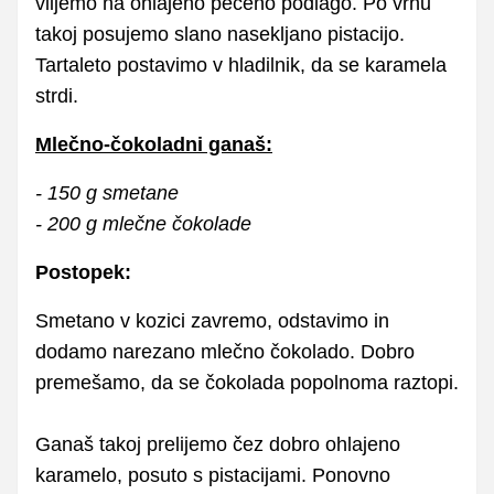
vlijemo na ohlajeno pečeno podlago. Po vrhu
takoj posujemo slano nasekljano pistacijo.
Tartaleto postavimo v hladilnik, da se karamela
strdi.
Mlečno-čokoladni ganaš:
- 150 g smetane
- 200 g mlečne čokolade
Postopek:
Smetano v kozici zavremo, odstavimo in
dodamo narezano mlečno čokolado. Dobro
premešamo, da se čokolada popolnoma raztopi.
Ganaš takoj prelijemo čez dobro ohlajeno
karamelo, posuto s pistacijami. Ponovno