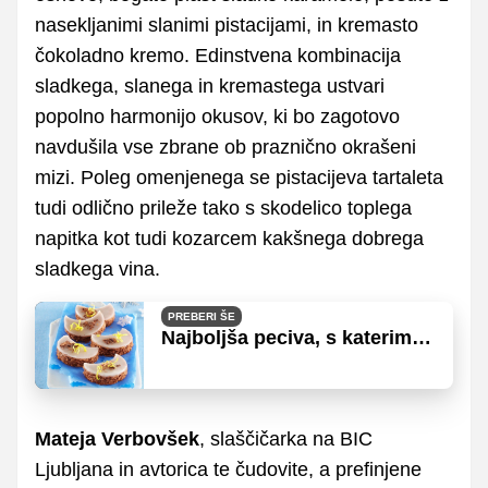
nasekljanimi slanimi pistacijami, in kremasto
čokoladno kremo. Edinstvena kombinacija
sladkega, slanega in kremastega ustvari
popolno harmonijo okusov, ki bo zagotovo
navdušila vse zbrane ob praznično okrašeni
mizi. Poleg omenjenega se pistacijeva tartaleta
tudi odlično prileže tako s skodelico toplega
napitka kot tudi kozarcem kakšnega dobrega
sladkega vina.
PREBERI ŠE
Najboljša peciva, s katerimi
bodo letošnji prazniki še
slajši
Mateja Verbovšek
, slaščičarka na BIC
Ljubljana in avtorica te čudovite, a prefinjene