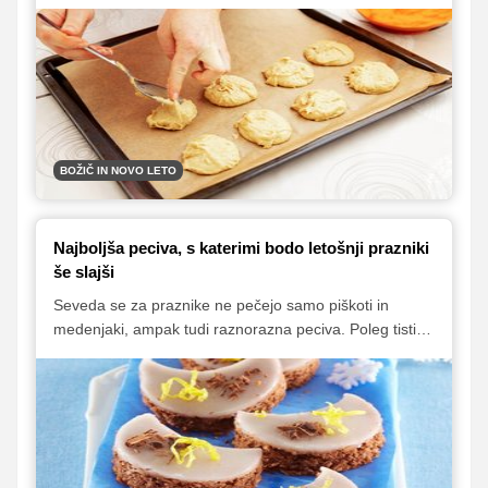
Okusno.je našli za zvrhan koš. Preden pa zavihate
rokave, si preberite nekaj nepogrešljivih nasvetov in
osvojite nekaj trikov, da bodo vaši piškoti še boljši, lepši
in tudi okusnejši.
BOŽIČ IN NOVO LETO
Najboljša peciva, s katerimi bodo letošnji prazniki
še slajši
Seveda se za praznike ne pečejo samo piškoti in
medenjaki, ampak tudi raznorazna peciva. Poleg tistih
najbolj klasičnih, kot so ruske kape, madžarica in
breskvice, ki veljajo za skorajda obvezno praznično
pecivo, se lahko v veselem decembru sladkamo tudi z
začimbnimi kolački, s takšnimi in drugačnimi
kokosovimi kockami ali pa bolj svečano okrašenimi
sladicami. Preletite naš seznam prazničnih peciv, ki