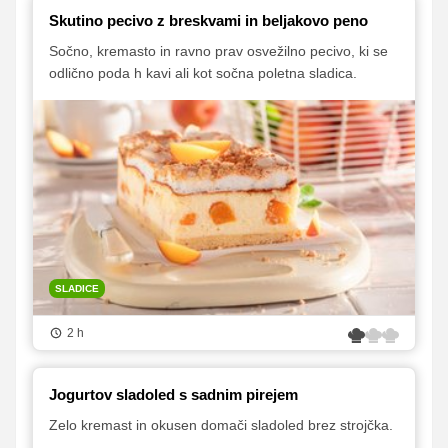
Skutino pecivo z breskvami in beljakovo peno
Sočno, kremasto in ravno prav osvežilno pecivo, ki se
odlično poda h kavi ali kot sočna poletna sladica.
SLADICE
2 h
Jogurtov sladoled s sadnim pirejem
Zelo kremast in okusen domači sladoled brez strojčka.