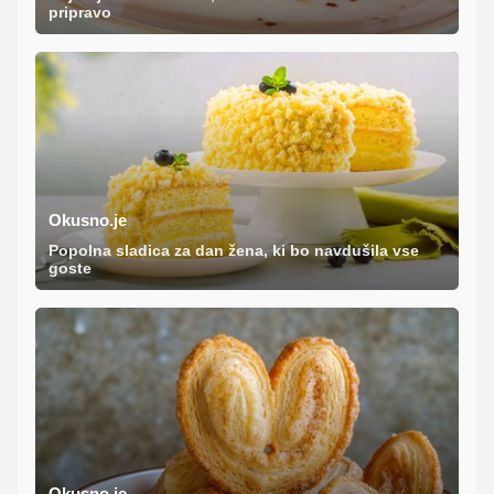
pripravo
Okusno.je
Popolna sladica za dan žena, ki bo navdušila vse
goste
Okusno.je