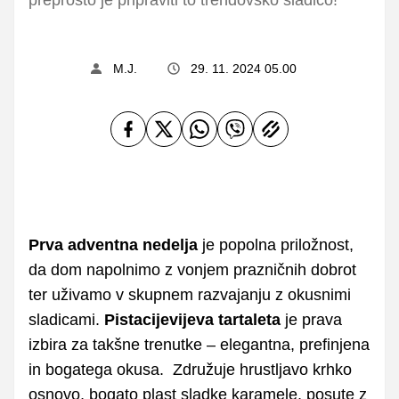
M.J.
29. 11. 2024 05.00
Prva adventna nedelja
je popolna priložnost,
da dom napolnimo z vonjem prazničnih dobrot
ter uživamo v skupnem razvajanju z okusnimi
sladicami.
Pistacijevijeva tartaleta
je prava
izbira za takšne trenutke – elegantna, prefinjena
in bogatega okusa. Združuje hrustljavo krhko
osnovo, bogato plast sladke karamele, posute z