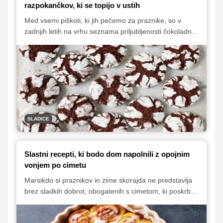
razpokančkov, ki se topijo v ustih
Med vsemi piškoti, ki jih pečemo za praznike, so v
zadnjih letih na vrhu seznama priljubljenosti čokoladni
razpokančki. Piškoti nas očarajo tako z videzom kot
tudi okusom. Pod krhko in čudovito razpokano površino
se namreč skriva sočna in okusna čokoladna sredica.
Predstavljamo vam nekaj nepogrešljivih nasvetov za
peko popolnih čokoladnih razpokančkov.
SLADICE
Slastni recepti, ki bodo dom napolnili z opojnim
vonjem po cimetu
Marsikdo si praznikov in zime skorajda ne predstavlja
brez sladkih dobrot, obogatenih s cimetom, ki poskrbi
za opojen vonj. Lahko ga dodajamo v kreme, piškote in
biskvit, še zlasti priljubljen pa je kot nadev za sladke