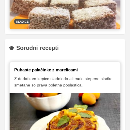
recept, ki zagotavlja uspeh in po katerem boste
pripravili tako slastne čupavce, kakršnih še niste jedli.
SLADICE
Sorodni recepti
Puhaste palačinke z marelicami
Z dodatkom kepice sladoleda ali malo stepene sladke
smetane so prava poletna poslastica.