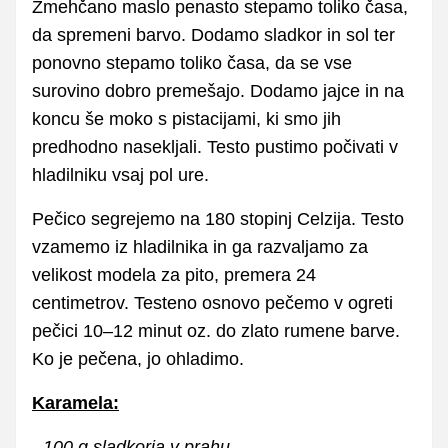
Zmehčano maslo penasto stepamo toliko časa,
da spremeni barvo. Dodamo sladkor in sol ter
ponovno stepamo toliko časa, da se vse
surovino dobro premešajo. Dodamo jajce in na
koncu še moko s pistacijami, ki smo jih
predhodno nasekljali. Testo pustimo počivati v
hladilniku vsaj pol ure.
Pečico segrejemo na 180 stopinj Celzija. Testo
vzamemo iz hladilnika in ga razvaljamo za
velikost modela za pito, premera 24
centimetrov. Testeno osnovo pečemo v ogreti
pečici 10–12 minut oz. do zlato rumene barve.
Ko je pečena, jo ohladimo.
Karamela:
- 100 g sladkorja v prahu