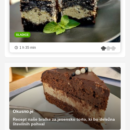
SLADICE
1 h 35 min
Okusno.je
Recept naše bralke za jesensko torto, ki bo deležna
številnih pohval