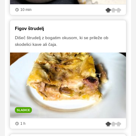
10 min
Figov štrudelj
Dišeč štrudelj z bogatim okusom, ki se prileže ob
skodelici kave ali čaja.
SLADICE
1 h