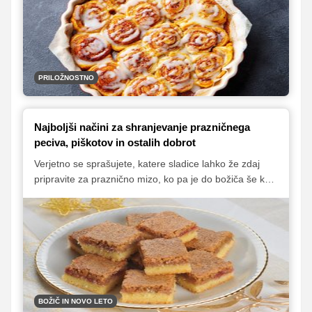
kvašene dobrote, ki se odlično priležejo s skodelico
toplega napitka. Predstavljamo vam izbor naših
najljubših sladic, s katerimi boste v svoj dom v hipu
vnesli nekaj značilnega prazničnega vonja po
pregrešnih cimetovih dobrotah.
PRILOŽNOSTNO
Najboljši načini za shranjevanje prazničnega
peciva, piškotov in ostalih dobrot
Verjetno se sprašujete, katere sladice lahko že zdaj
pripravite za praznično mizo, ko pa je do božiča še kar
nekaj dni. Več, kot si mislite! Le ustrezno jih morate
shraniti in se seveda zadržati, da ne boste vsega
pojedli že prej.
BOŽIČ IN NOVO LETO