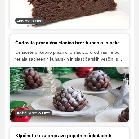
ZDRAVO IN VEGI
Čudovita praznična sladica brez kuhanja in peke
Če iščete prikupno praznično sladico, ki od vas ne bo
terjala zapletenih kuharskih in slaščičarskih veščin, so
čokoladni storži prava sladica za vas. Osnovno maso
boste pripravili, kot bi mignili, krašenje storžev pa lahko
zaupate tudi otrokom. Čudovita praznična sladica vas
bo navdušila tako s čudovitim videzom kot tudi z
odličnim okusom.
BOŽIČ IN NOVO LETO
Ključni triki za pripravo popolnih čokoladnih