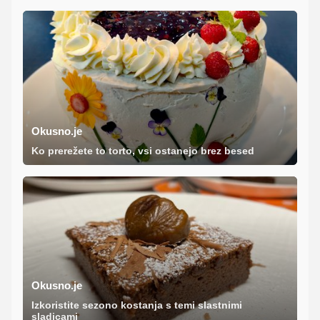
Okusno.je
Ko prerežete to torto, vsi ostanejo brez besed
Okusno.je
Izkoristite sezono kostanja s temi slastnimi
sladicami