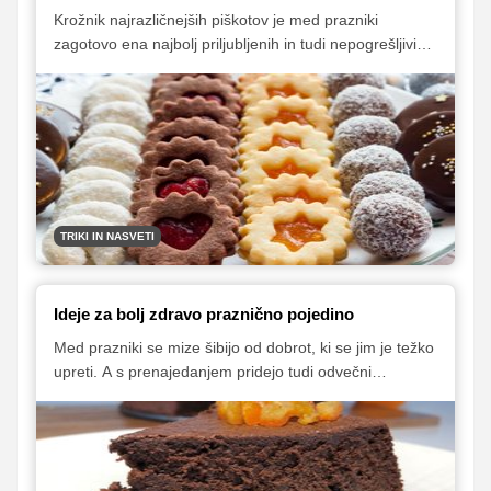
Krožnik najrazličnejših piškotov je med prazniki
zagotovo ena najbolj priljubljenih in tudi nepogrešljivih
sladkih razvad. Delo si lahko bistveno olajšamo, če
pripravimo osnovno testo, ki ga potem razdelimo na
posamezne dele, v katere dodamo poljubne dodatke,
kot so mleti oreški in kakav. Tako dobimo več različnih
vrst testa, iz katerih lahko pripravimo najrazličnejše
piškote – od linških rožic in išlerjev, do lešnikovih
rogljičkov ter krhkih maslenih piškotov, ki se kar stopijo
v ustih.
TRIKI IN NASVETI
Ideje za bolj zdravo praznično pojedino
Med prazniki se mize šibijo od dobrot, ki se jim je težko
upreti. A s prenajedanjem pridejo tudi odvečni
kilogrami, slabo počutje, zaprtost in slaba vest.
Preberite, kako lahko ob prazničnih priložnostih, kot sta
božična ali silvestrska večerja, jeste bolj zdravo ter še
vedno uživate v prazničnih jedeh.