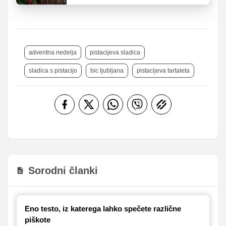
adventna nedelja
pistacijeva sladica
sladica s pistacijo
bic ljubljana
pistacijeva tartaleta
Sorodni članki
Eno testo, iz katerega lahko spečete različne
piškote