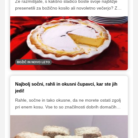
Že razmišljate, s kakšno sladico boste svoje najbližje
presenetili za božično kosilo ali novoletno večerjo? Za
vas smo skupaj s Sanjo Sirk pripravili preprost recept
za sočno skutno-vaniljevo krostato. S to svečano
sladico boste zagotovo navdušili vse po vrsti.
BOŽIČ IN NOVO LETO
Najbolj sočni, rahli in okusni čupavci, kar ste jih
jedi!
Rahle, sočne in tako okusne, da ne morete ostati zgolj
pri enem kosu. Vse to so značilnosti dobrih domačih
kokosovih kock oziroma čupavcev, kot jim tudi radi
rečemo. Brez njih skorajda ne mine nobeno
praznovanje, priljubljeni pa so tudi kot pecivo, ki ga
postrežemo za praznike. Predstavljamo vam preverjen