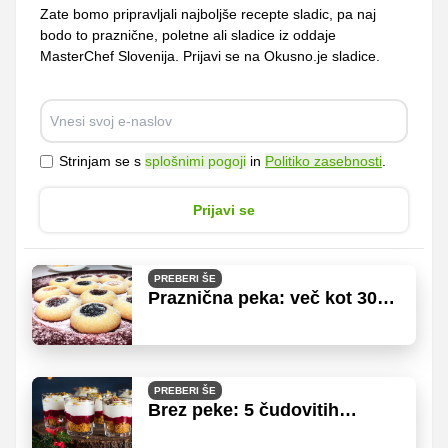
Zate bomo pripravljali najboljše recepte sladic, pa naj
bodo to praznične, poletne ali sladice iz oddaje
MasterChef Slovenija. Prijavi se na Okusno.je sladice.
Strinjam se s
splošnimi pogoji
in
Politiko zasebnosti
.
Prijavi se
PREBERI ŠE
Praznična peka: več kot 30
najbolj priljubljenih receptov
za piškote
PREBERI ŠE
Brez peke: 5 čudovitih
prazničnih sladic