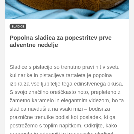
SLADICE
Popolna sladica za popestritev prve
adventne nedelje
Sladice s pistacijo so trenutno pravi hit v svetu
kulinarike in pistacijeva tartaleta je popolna
izbira za vse ljubitelje tega edinstvenega okusa.
S svojo značilno oreščkasto noto, prepleteno z
žametno karamelo in elegantnim videzom, bo ta
sladica navdušila na vsaki mizi – bodisi za
praznične trenutke bodisi kot posladek, ki ga
postrežemo s toplim napitkom. Odkrijte, kako
preprosto je pripraviti to trendovsko sladico!