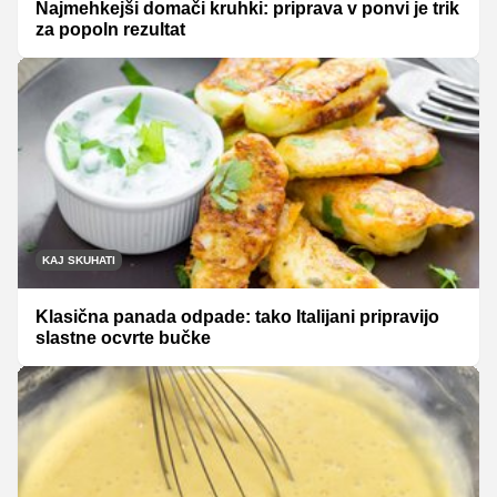
Najmehkejši domači kruhki: priprava v ponvi je trik
za popoln rezultat
KAJ SKUHATI
Klasična panada odpade: tako Italijani pripravijo
slastne ocvrte bučke