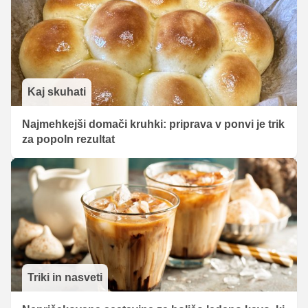
Kaj skuhati
Najmehkejši domači kruhki: priprava v ponvi je trik
za popoln rezultat
Triki in nasveti