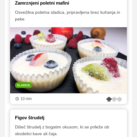
Zamrznjeni poletni mafini
Osvežilna poletna sladica, pripravljena brez kuhanja in
peke.
SLADICE
10 min
Figov štrudelj
Dišeč štrudelj z bogatim okusom, ki se prileže ob
skodelici kave ali čaja.