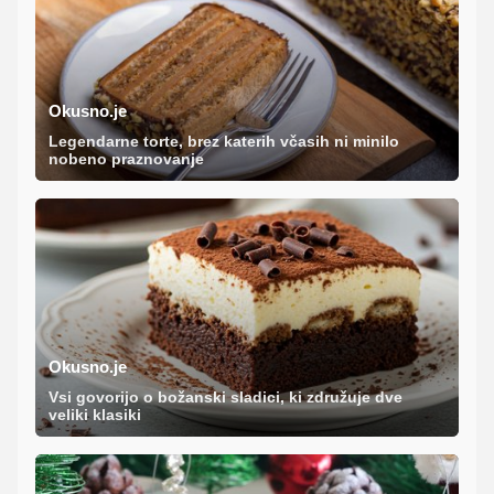
Okusno.je
Legendarne torte, brez katerih včasih ni minilo
nobeno praznovanje
Okusno.je
Vsi govorijo o božanski sladici, ki združuje dve
veliki klasiki