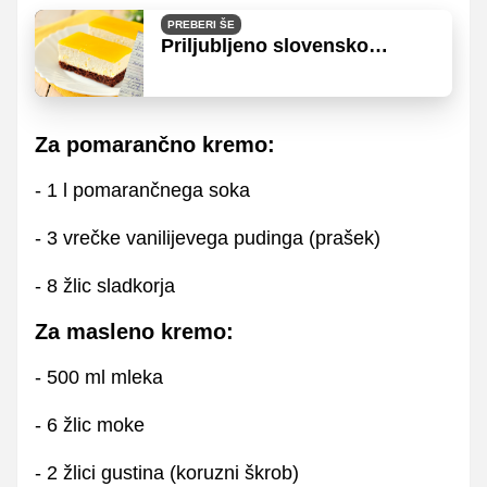
PREBERI ŠE
Priljubljeno slovensko
pecivo, ki se pripravlja za
praznovanja in zabave
Za pomarančno kremo:
- 1 l pomarančnega soka
- 3 vrečke vanilijevega pudinga (prašek)
- 8 žlic sladkorja
Za masleno kremo:
- 500 ml mleka
- 6 žlic moke
- 2 žlici gustina (koruzni škrob)