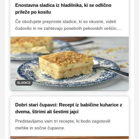
Enostavna sladica iz hladilnika, ki se odlično
prileže po kosilu
Če obožujete preproste sladice, ki so okusne, videti
čudovito in ne zahtevajo posebnih pekovskih veščin,
potem morate poskusiti to preprosto pecivo s kremo in
piškoti, ki je pripravljeno brez peke. Pripravljeno je
skorajda v hipu, oboževali pa ga bodo otroci in odrasli.
SLADICE
Dobri stari čupavci: Recept iz babičine kuharice z
dvema, štirimi ali šestimi jajci
Predstavljamo vam tri recepte, ki bodo zagotovili
mehke in sočne čupavce.