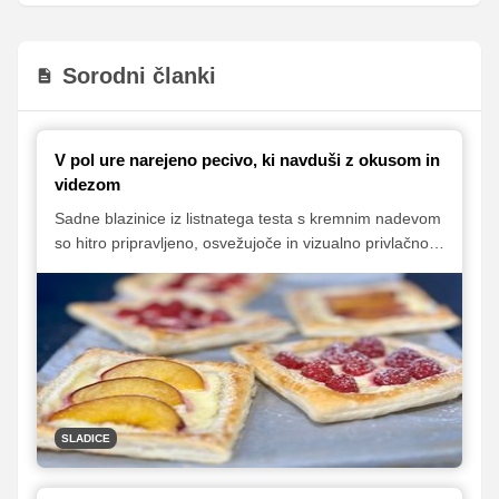
Sorodni članki
V pol ure narejeno pecivo, ki navduši z okusom in
videzom
Sadne blazinice iz listnatega testa s kremnim nadevom
so hitro pripravljeno, osvežujoče in vizualno privlačno
pecivo, ki je kot nalašč za poletne piknike in vrtne
zabave. Pripravljene so brez kompliciranja, z lahkotnim
nadevom in sezonskim sadjem – v našem primeru z
malinami in breskvami.
SLADICE