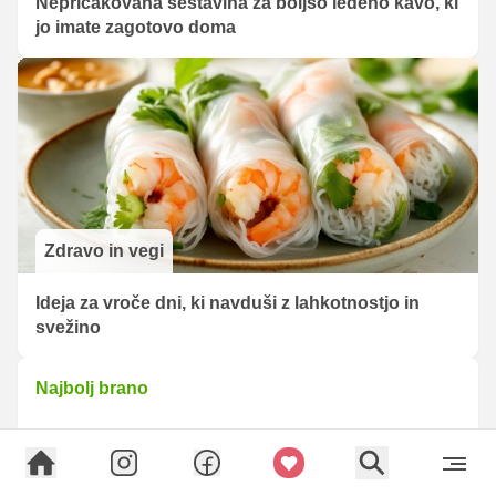
Nepričakovana sestavina za boljšo ledeno kavo, ki
jo imate zagotovo doma
Zdravo in vegi
Ideja za vroče dni, ki navduši z lahkotnostjo in
svežino
Najbolj brano
7 receptov naših bralcev, ki slavijo poletje in
tradicijo