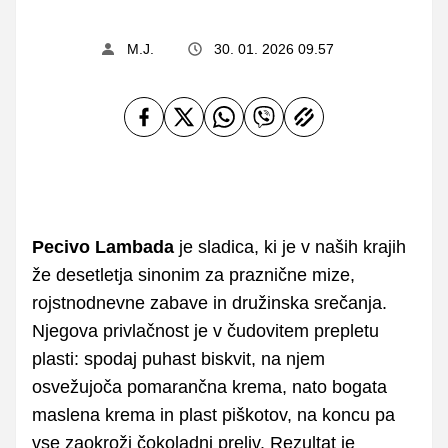
M.J.
30. 01. 2026 09.57
Pecivo Lambada
je sladica, ki je v naših krajih
že desetletja sinonim za praznične mize,
rojstnodnevne zabave in družinska srečanja.
Njegova privlačnost je v čudovitem prepletu
plasti: spodaj puhast biskvit, na njem
osvežujoča pomarančna krema, nato bogata
maslena krema in plast piškotov, na koncu pa
vse zaokroži čokoladni preliv. Rezultat je