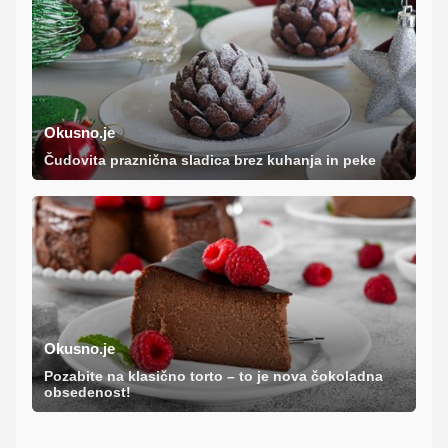
Okusno.je
Čudovita praznična sladica brez kuhanja in peke
Okusno.je
Pozabite na klasično torto – to je nova čokoladna
obsedenost!