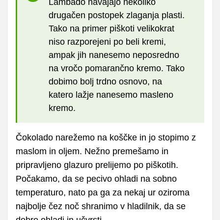
Lambado navajajo nekoliko
drugačen postopek zlaganja plasti.
Tako na primer piškoti velikokrat
niso razporejeni po beli kremi,
ampak jih nanesemo neposredno
na vročo pomarančno kremo. Tako
dobimo bolj trdno osnovo, na
katero lažje nanesemo masleno
kremo.
Čokolado narežemo na koščke in jo stopimo z
maslom in oljem. Nežno premešamo in
pripravljeno glazuro prelijemo po piškotih.
Počakamo, da se pecivo ohladi na sobno
temperaturo, nato pa ga za nekaj ur oziroma
najbolje čez noč shranimo v hladilnik, da se
dobro ohladi in učvrsti.