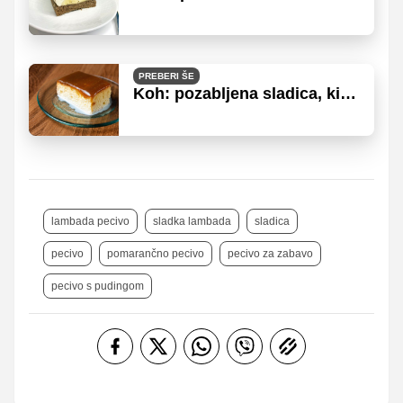
pecivo, ki jih boste želeli
preizkusiti takoj
PREBERI ŠE
Koh: pozabljena sladica, ki
spominja na otroštvo
lambada pecivo
sladka lambada
sladica
pecivo
pomarančno pecivo
pecivo za zabavo
pecivo s pudingom