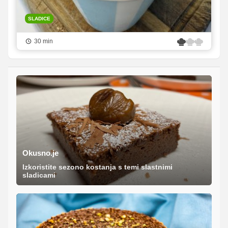
SLADICE
30 min
Okusno.je
Izkoristite sezono kostanja s temi slastnimi
sladicami