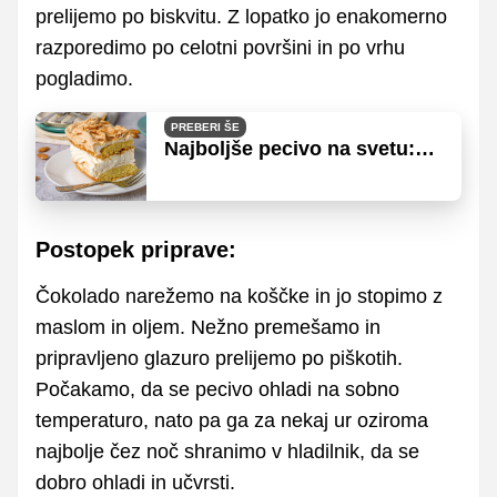
prelijemo po biskvitu. Z lopatko jo enakomerno
razporedimo po celotni površini in po vrhu
pogladimo.
PREBERI ŠE
Najboljše pecivo na svetu:
sanjska kombinacija biskvita,
kreme in meringe
Postopek priprave:
Čokolado narežemo na koščke in jo stopimo z
maslom in oljem. Nežno premešamo in
pripravljeno glazuro prelijemo po piškotih.
Počakamo, da se pecivo ohladi na sobno
temperaturo, nato pa ga za nekaj ur oziroma
najbolje čez noč shranimo v hladilnik, da se
dobro ohladi in učvrsti.