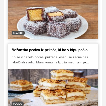
SLADICE
Božansko pecivo iz pekača, ki bo v hipu pošlo
Ko se v deželo počasi prikrade jesen, se začne čas
jabolčnih sladic. Marsikomu najljubša med njimi je
preprosta jabolčna pita, saj predstavlja odlično
kombinacijo krhkega testa in sočnega jabolčnega
nadeva. Recept, ki vam ga ponujamo v nadaljevanju,
pa je nekakšna nadgradnja priljubljene klasike, saj je
pecivu dodana še okusna vanilijeva krema. Pecivo je
pripravljeno v večjem pekaču, zato je odlična izbira za
trenutke, ko morate speči nekaj sladkega za večje
število gostov.
PECIVO