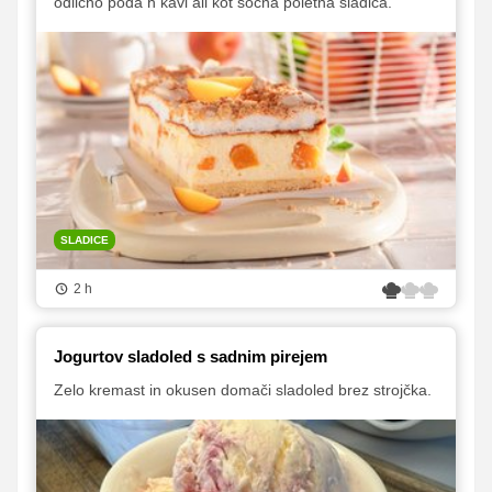
odlično poda h kavi ali kot sočna poletna sladica.
SLADICE
2 h
Jogurtov sladoled s sadnim pirejem
Zelo kremast in okusen domači sladoled brez strojčka.