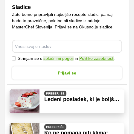
Sladice
Zate bomo pripravljali najboljše recepte sladic, pa naj
bodo to praznične, poletne ali sladice iz oddaje
MasterChef Slovenija. Prijavi se na Okusno.je sladice.
Strinjam se s
splošnimi pogoji
in
Politiko zasebnosti
.
Prijavi se
PREBERI ŠE
Ledeni posladek, ki je boljši
od sladoleda
PREBERI ŠE
Ko ne pomaga niti klima: