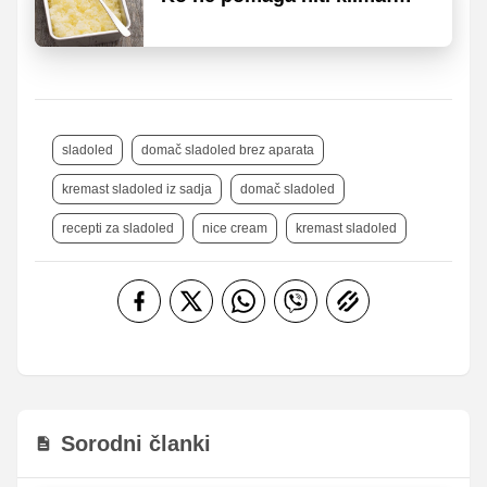
domači sladoledi in ledene
sladice za ohladitev in
osvežitev
sladoled
domač sladoled brez aparata
kremast sladoled iz sadja
domač sladoled
recepti za sladoled
nice cream
kremast sladoled
Sorodni članki