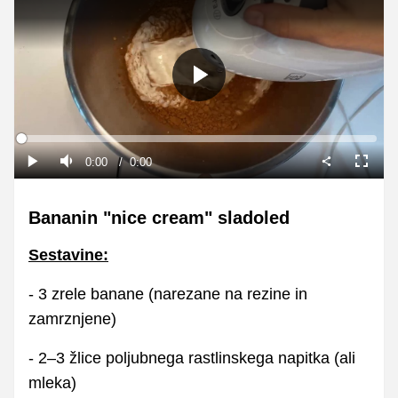
Predvajaj
Loaded
:
0%
Current
0:00
/
Duration
0:00
Predvajaj
Tiho
Celoza
način
Time
Bananin "nice cream" sladoled
Sestavine:
- 3 zrele banane (narezane na rezine in
zamrznjene)
- 2–3 žlice poljubnega rastlinskega napitka (ali
mleka)