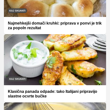
KAJ SKUHATI
Najmehkejši domači kruhki: priprava v ponvi je trik
za popoln rezultat
KAJ SKUHATI
Klasična panada odpade: tako Italijani pripravijo
slastne ocvrte bučke