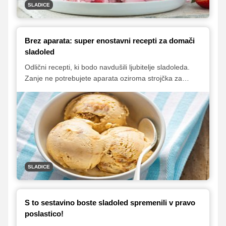
SLADICE
Brez aparata: super enostavni recepti za domači
sladoled
Odlični recepti, ki bodo navdušili ljubitelje sladoleda.
Zanje ne potrebujete aparata oziroma strojčka za
sladoled in veliko sestavin, v zbirko pa smo dodali tudi
recept za okusen in zelo kremast sladoled brez jajc in
mlečnih izdelkov, ki ga boste pripravili čisto mimogrede
in vas bo v poletni vročini prijetno ohladil.
SLADICE
S to sestavino boste sladoled spremenili v pravo
poslastico!