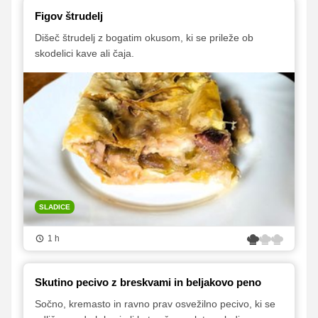
Figov štrudelj
Dišeč štrudelj z bogatim okusom, ki se prileže ob
skodelici kave ali čaja.
SLADICE
1 h
Skutino pecivo z breskvami in beljakovo peno
Sočno, kremasto in ravno prav osvežilno pecivo, ki se