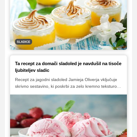
jogurtovo strjenko, čokoladni sladoled brez strojčka ali
elegantno limonino kremo z meringo. Vsaka sladica je
enostavna za pripravo, zato se boste lahko posladkali
brez prevelikega truda.
SLADICE
Ta recept za domači sladoled je navdušil na tisoče
ljubiteljev sladic
Recept za jagodni sladoled Jamieja Oliverja vključuje
skrivno sestavino, ki poskrbi za zelo kremno teksturo.
Razveseljiv podatek pa je tudi ta, da za pripravo
sladoleda ne potrebujemo aparata.