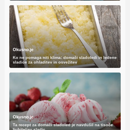
Okusno.je
Ko ne pomaga niti klima: domači sladoledi in ledene
sladice za ohladitev in osvežitev
Okusno.je
Ta recept za domači sladoled je navdušil na tisoče
ljubiteljev sladic