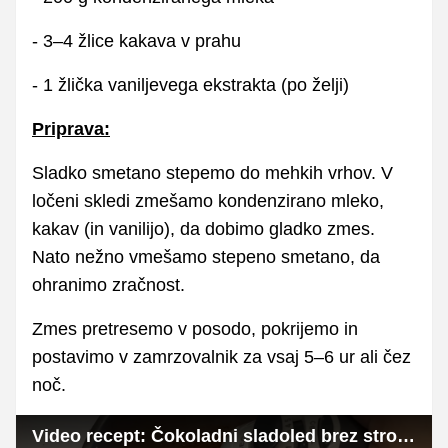
- 3–4 žlice kakava v prahu
- 1 žlička vaniljevega ekstrakta (po želji)
Priprava:
Sladko smetano stepemo do mehkih vrhov. V
ločeni skledi zmešamo kondenzirano mleko,
kakav (in vanilijo), da dobimo gladko zmes.
Nato nežno vmešamo stepeno smetano, da
ohranimo zračnost.
Zmes pretresemo v posodo, pokrijemo in
postavimo v zamrzovalnik za vsaj 5–6 ur ali čez
noč.
Video recept: Čokoladni sladoled brez strojčka