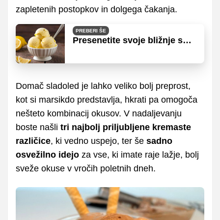
zapletenih postopkov in dolgega čakanja.
PREBERI ŠE
Presenetite svoje bližnje s
slastnim sladoledom iz le
dveh sestavin!
Domač sladoled je lahko veliko bolj preprost,
kot si marsikdo predstavlja, hkrati pa omogoča
nešteto kombinacij okusov. V nadaljevanju
boste našli
tri najbolj priljubljene kremaste
različice
, ki vedno uspejo, ter še
sadno
osvežilno idejo
za vse, ki imate raje lažje, bolj
sveže okuse v vročih poletnih dneh.