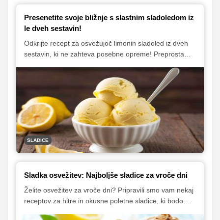
Presenetite svoje bližnje s slastnim sladoledom iz
le dveh sestavin!
Odkrijte recept za osvežujoč limonin sladoled iz dveh
sestavin, ki ne zahteva posebne opreme! Preprosta
priprava in okus, ki bo navdušil vse ljubitelje sladoleda.
Idealna poletna sladica za vsakogar.
SLADICE
Sladka osvežitev: Najboljše sladice za vroče dni
Želite osvežitev za vroče dni? Pripravili smo vam nekaj
receptov za hitre in okusne poletne sladice, ki bodo
navdušile prav vse. Preizkusite recepte za malinovo-