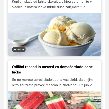
Kupljen sladoled lahko skorajda v hipu spremenite v
sladico, s katero lahko mirne duše zaključite tudi
kakšno bolj prefinjeno kosilo ali pogostitev. Kot svetuje
Ina Gartner, znana televizijska chefinja, za osnovo
izberite najljubši vanilijev sladoled in ga preprosto
samo prelijete z limončelom, sladici pa za piko na i
dodajte še kakšen piškot. Dobili boste osvežujočo
poletno poslastico, za njeno pripravo pa boste porabili
manj kot 5 minut!
SLADICE
Odlični recepti in nasveti za domače sladoledne
lučke
Se ne morete upreti sladoledu, a vas skrbi, da z njim
hitro zaužijete preveč maščob in sladkorja? Priljubljeno
poletno osvežitev si lahko privoščite tudi brez slabe
vesti, če si sladoledne lučke pripravite kar sami iz
svežega sadja. Priprava je razmeroma preprosta in
hitra, najzahtevnejši del je zgolj čakanje, da se lučke