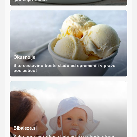
Okusno.je
S to sestavino boste sladoled spremenili v pravo
poslastico!
Bibaleze.si
Kako pripraviti zdrav sladoled, ki ga bodo otroci