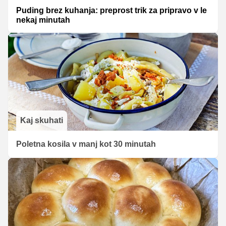
Puding brez kuhanja: preprost trik za pripravo v le
nekaj minutah
Kaj skuhati
Poletna kosila v manj kot 30 minutah