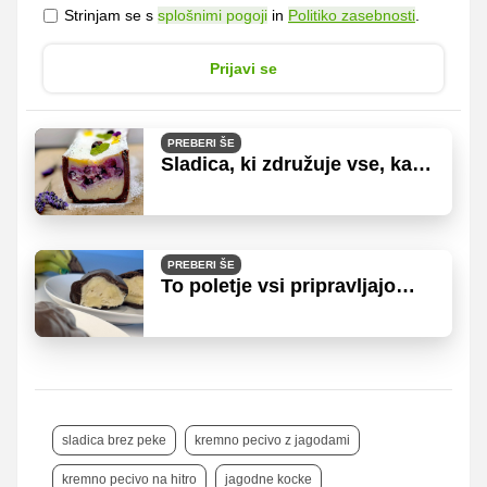
Strinjam se s
splošnimi pogoji
in
Politiko zasebnosti
.
Prijavi se
PREBERI ŠE
Sladica, ki združuje vse, kar
imamo radi pri poletnih
okusih
PREBERI ŠE
To poletje vsi pripravljajo
zamrznjene 'čokobanane'
sladica brez peke
kremno pecivo z jagodami
kremno pecivo na hitro
jagodne kocke