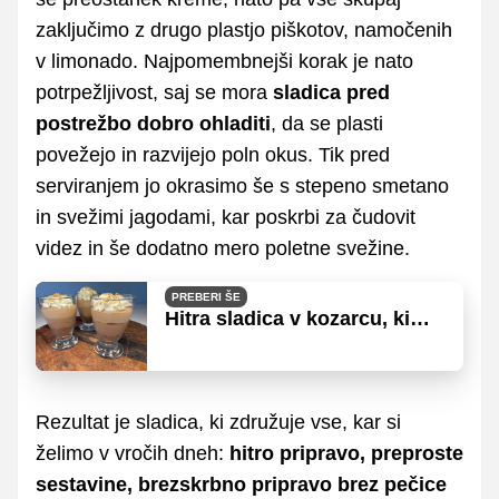
zaključimo z drugo plastjo piškotov, namočenih
v limonado. Najpomembnejši korak je nato
potrpežljivost, saj se mora
sladica pred
postrežbo dobro ohladiti
, da se plasti
povežejo in razvijejo poln okus. Tik pred
serviranjem jo okrasimo še s stepeno smetano
in svežimi jagodami, kar poskrbi za čudovit
videz in še dodatno mero poletne svežine.
PREBERI ŠE
Hitra sladica v kozarcu, ki
vedno izgine med prvimi
Rezultat je sladica, ki združuje vse, kar si
želimo v vročih dneh:
hitro pripravo, preproste
sestavine, brezskrbno pripravo brez pečice