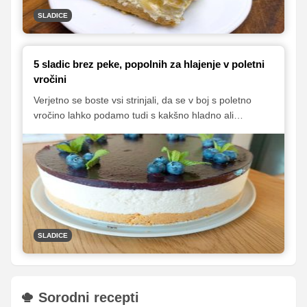
SLADICE
5 sladic brez peke, popolnih za hlajenje v poletni
vročini
Verjetno se boste vsi strinjali, da se v boj s poletno
vročino lahko podamo tudi s kakšno hladno ali
osvežilno slaščico. Predstavljamo vam pet odličnih
sladic, ki se odlično priležejo v poletni vročini, zanje pa
vam tudi ne bo treba prižigati pečice, zato bo vaša
kuhinja med njihovo pripravo ostala prijetno hladna.
SLADICE
Sorodni recepti