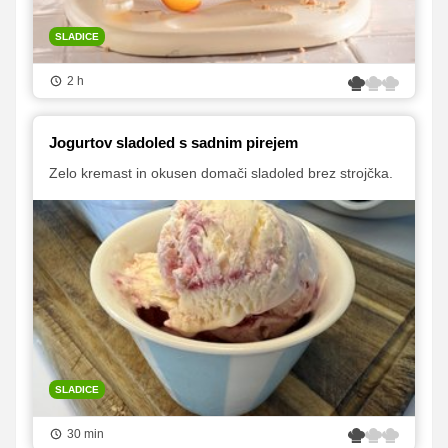
SLADICE
2 h
Jogurtov sladoled s sadnim pirejem
Zelo kremast in okusen domači sladoled brez strojčka.
SLADICE
30 min