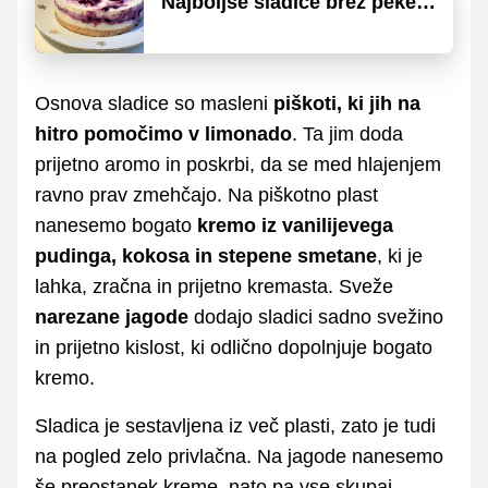
Najboljše sladice brez peke,
ki so idealne za vsako
priložnost
Osnova sladice so masleni
piškoti, ki jih na
hitro pomočimo v limonado
. Ta jim doda
prijetno aromo in poskrbi, da se med hlajenjem
ravno prav zmehčajo. Na piškotno plast
nanesemo bogato
kremo iz vanilijevega
pudinga, kokosa in stepene smetane
, ki je
lahka, zračna in prijetno kremasta. Sveže
narezane jagode
dodajo sladici sadno svežino
in prijetno kislost, ki odlično dopolnjuje bogato
kremo.
Sladica je sestavljena iz več plasti, zato je tudi
na pogled zelo privlačna. Na jagode nanesemo
še preostanek kreme, nato pa vse skupaj