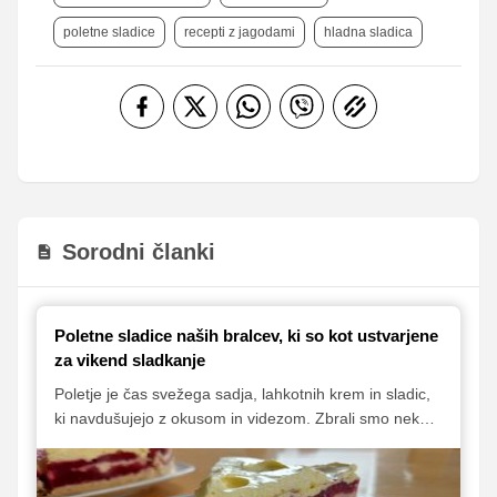
poletne sladice
recepti z jagodami
hladna sladica
Sorodni članki
Poletne sladice naših bralcev, ki so kot ustvarjene
za vikend sladkanje
Poletje je čas svežega sadja, lahkotnih krem in sladic,
ki navdušujejo z okusom in videzom. Zbrali smo nekaj
odličnih receptov naših bralcev, med katerimi boste
našli vse od sadnih pit in rolad do osvežilnih sladic brez
peke.