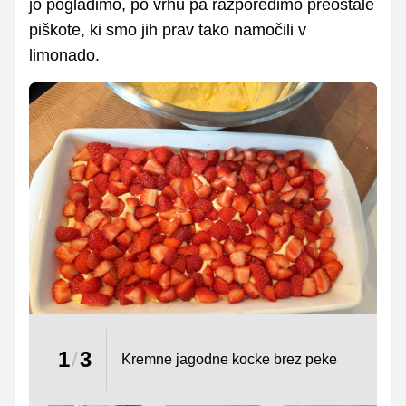
jo pogladimo, po vrhu pa razporedimo preostale
piškote, ki smo jih prav tako namočili v
limonado.
FOTO: Su.S.
1
/
3
Kremne jagodne kocke brez peke