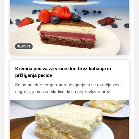
razveseli slavljenca ob rojstnem dnevu? V tem članku
smo zbrali pet odličnih receptov za poletne torte, ki so
popolne za različne priložnosti – nekatere so hitro
pripravljene, pri nekaterih pa vam pečice sploh ne bo
treba prižgati. Sladice, ki osvežijo in navdušijo!
SLADICE
Kremna peciva za vroče dni: brez kuhanja in
prižiganja pečice
Ko se poletne temperature dvignejo in se ozračje zelo
segreje, je čas za sladice, ki so pripravljene brez
prižiganja pečice. Tokrat vam predstavljamo šest
odličnih kremnih peciv, ki vas bodo navdušila tako z
okusom kot tudi s hitro in enostavno pripravo.