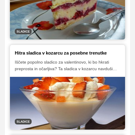
SLADICE
Hitra sladica v kozarcu za posebne trenutke
Iščete popolno sladico za valentinovo, ki bo hkrati
preprosta in očarljiva? Ta sladica v kozarcu navduši
tako z videzom in okusom kot tudi s hitro in enostavno
pripravo. Sladko presenečenje, ki ga boste pripravili z
lahkoto in predvsem z ljubeznijo.
SLADICE