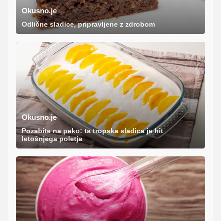
Okusno.je
Odlične sladice, pripravljene z zdrobom
Okusno.je
Pozabite na peko: ta tropska sladica je hit
letošnjega poletja