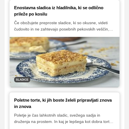
Enostavna sladica iz hladilnika, ki se odlično
prileže po kosilu
Če obožujete preproste sladice, ki so okusne, videti
čudovito in ne zahtevajo posebnih pekovskih veščin,
potem morate poskusiti to preprosto pecivo s kremo in
piškoti, ki je pripravljeno brez peke. Pripravljeno je
skorajda v hipu, oboževali pa ga bodo otroci in odrasli.
SLADICE
Poletne torte, ki jih boste želeli pripravljati znova
in znova
Poletje je čas lahkotnih sladic, svežega sadja in
druženja na prostem. In kaj je lepšega kot dobra torta,
ki popestri vrtno zabavo, zaključi nedeljsko kosilo ali