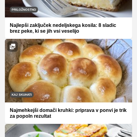
PRILOŽNOSTNO
Najlepši zaključek nedeljskega kosila: 8 sladic
brez peke, ki se jih vsi veselijo
KAJ SKUHATI
Najmehkejši domači kruhki: priprava v ponvi je trik
za popoln rezultat