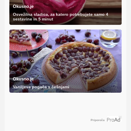
Okusno.je
Osvežilna sladica, za katero potrebujete samo 4
sestavine in 5 minut
Okusno.je
Vaniljeva pogača s češnjami
Priporoča