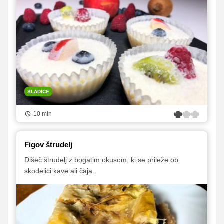
SLADICE
10 min
Figov štrudelj
Dišeč štrudelj z bogatim okusom, ki se prileže ob
skodelici kave ali čaja.