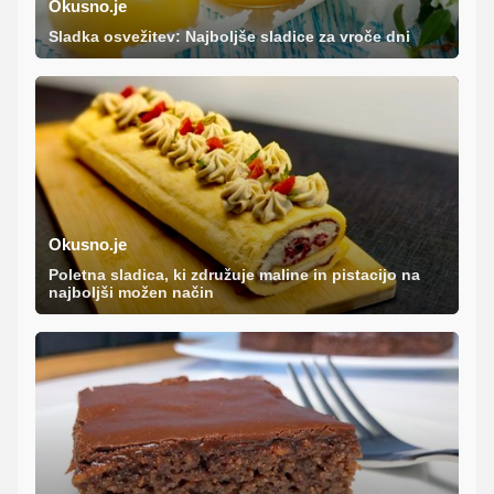
Okusno.je
Sladka osvežitev: Najboljše sladice za vroče dni
Okusno.je
Poletna sladica, ki združuje maline in pistacijo na
najboljši možen način