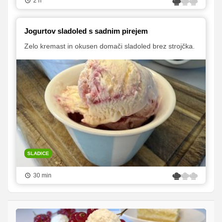
2 h
Jogurtov sladoled s sadnim pirejem
Zelo kremast in okusen domači sladoled brez strojčka.
SLADICE
30 min