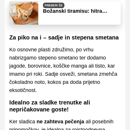
PREBERI ŠE
Božanski tiramisu: hitra
različica brez surovih jajc
Za piko na i – sadje in stepena smetana
Ko osnovne plasti združimo, po vrhu
nabrizgamo stepeno smetano ter dodamo
jagode, borovnice, koščke manga ali tisto, kar
imamo pri roki. Sadje osveži, smetana zmehča
čokoladno noto, kokos pa doda prijetno
eksotičnost.
Idealno za sladke trenutke ali
nepričakovane goste!
Ker sladica
ne zahteva pečenja
ali posebnih
pripomočkov, je idealna za rojstnodnevna