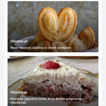
Okusno.je
Noro okusna sladica iz dveh sestavin
Okusno.je
Domača jagodna torta, ki jo boste preprosto
oboževali