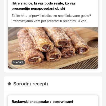
Hitre sladice, ki vas bodo rešile, ko vas
presenetijo nenapovedani obiski
Želite hitro pripraviti sladico za nepričakovane goste?
Predstavljamo vam pet preprostih receptov, ki vas
bodo rešili v vsaki situaciji! Pripravite listnato testo z
jagodami in smetano, maskarponejevo kremo v
kozarčku ali pa se odločite za okusno orehovo pecivo.
SLADICE
Sorodni recepti
Baskovski cheesecake z borovnicami