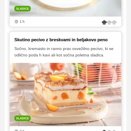
SLADICE
1 h
Skutino pecivo z breskvami in beljakovo peno
Sočno, kremasto in ravno prav osvežilno pecivo, ki se
odlično poda h kavi ali kot sočna poletna sladica.
SLADICE