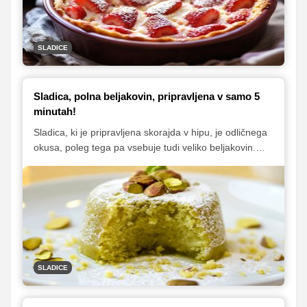
SLADICE
Sladica, polna beljakovin, pripravljena v samo 5
minutah!
Sladica, ki je pripravljena skorajda v hipu, je odličnega
okusa, poleg tega pa vsebuje tudi veliko beljakovin.
Pistacijeva lava tortica je idealna poslastica za vse
ljubitelje hitrih in zdravih sladic. Ta recept združuje okus
pistacij s pomembnimi beljakovinami iz grškega jogurta
in jajc. Uživajte v bogati, kremasti teksturi in
neverjetnem okusu brez slabe vesti!
SLADICE