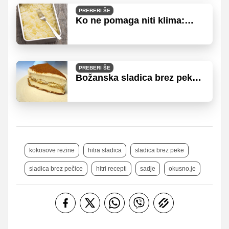
PREBERI ŠE
Ko ne pomaga niti klima:
domači sladoledi in ledene
sladice za ohladitev in
osvežitev
PREBERI ŠE
Božanska sladica brez peke,
ki je odlična izbira za
sladkanje ob kavi
kokosove rezine
hitra sladica
sladica brez peke
sladica brez pečice
hitri recepti
sadje
okusno.je