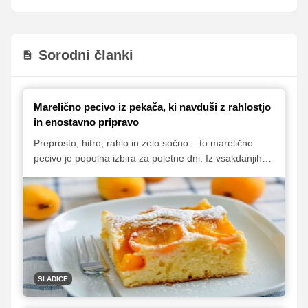
Sorodni članki
Marelično pecivo iz pekača, ki navduši z rahlostjo
in enostavno pripravo
Preprosto, hitro, rahlo in zelo sočno – to marelično
pecivo je popolna izbira za poletne dni. Iz vsakdanjih
sestavin in z dodatkom svežih marelic nastane puhasto
pecivo, ki se lepo reže na kose in bo navdušilo vse
sladkosnede.
SLADICE