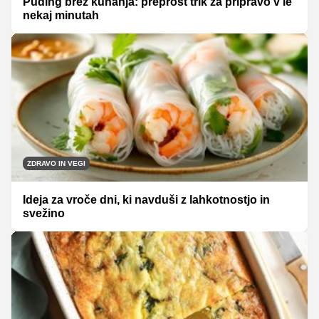
Puding brez kuhanja: preprost trik za pripravo v le
nekaj minutah
ZDRAVO IN VEGI
Ideja za vroče dni, ki navduši z lahkotnostjo in
svežino