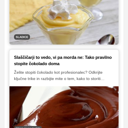
SLADICE
Slaščičarji to vedo, vi pa morda ne: Tako pravilno
stopite čokolado doma
Želite stopiti čokolado kot profesionalec? Odkrijte
ključne trike in razbijte mite o tem, kako to storiti
pravilno! Od izbire metode do temperature in
preprečevanja neželenih posledic, ta članek vam bo
pomagal doseči gladko, sijočo čokolado za vaše
sladice. Naučite se skrivnosti, ki jih poznajo le izkušeni
slaščičarji.