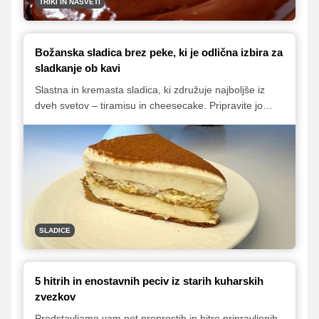
TRIKI IN NASVETI
Božanska sladica brez peke, ki je odlična izbira za
sladkanje ob kavi
Slastna in kremasta sladica, ki združuje najboljše iz
dveh svetov – tiramisu in cheesecake. Pripravite jo
brez pečenja in pustite, da vas okusi očarajo. Idealna
izbira za posebne priložnosti ali sladkanje ob kavi.
SLADICE
5 hitrih in enostavnih peciv iz starih kuharskih
zvezkov
Predstavljamo vam pet preprostih in hitro pripravljenih