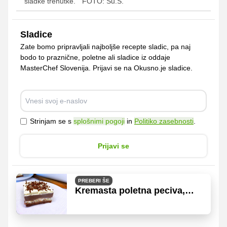
sladke trenutke.
FOTO: Su.S.
Sladice
Zate bomo pripravljali najboljše recepte sladic, pa naj
bodo to praznične, poletne ali sladice iz oddaje
MasterChef Slovenija. Prijavi se na Okusno.je sladice.
Strinjam se s
splošnimi pogoji
in
Politiko zasebnosti
.
Prijavi se
PREBERI ŠE
Kremasta poletna peciva,
pripravljena brez prižiganja
pečice