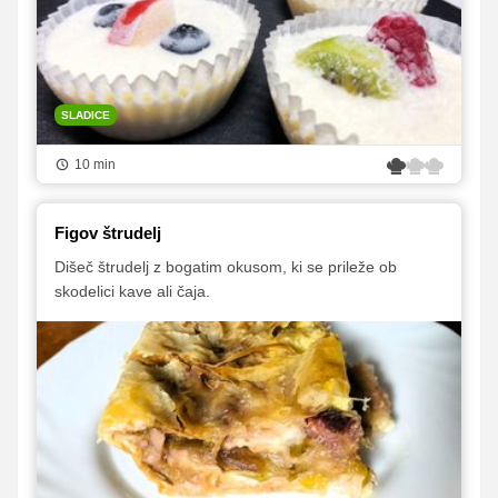
SLADICE
10 min
Figov štrudelj
Dišeč štrudelj z bogatim okusom, ki se prileže ob
skodelici kave ali čaja.