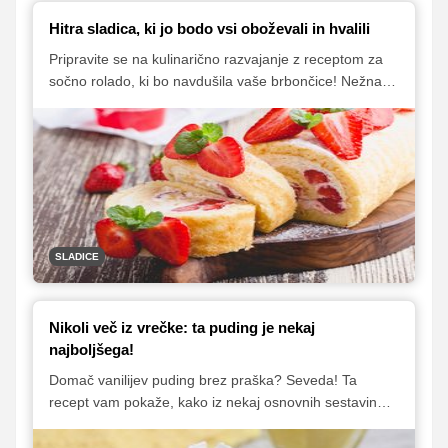
Hitra sladica, ki jo bodo vsi oboževali in hvalili
Pripravite se na kulinarično razvajanje z receptom za
sočno rolado, ki bo navdušila vaše brbončice! Nežna
kombinacija biskvita, kisle smetane, kokosa in jagod
ponuja eksplozijo okusov v vsakem grižljaju. Enostaven
recept, ki ga lahko ustvarite v trenutku.
SLADICE
Nikoli več iz vrečke: ta puding je nekaj
najboljšega!
Domač vanilijev puding brez praška? Seveda! Ta
recept vam pokaže, kako iz nekaj osnovnih sestavin
pripraviti resnično kremast in okusen vanilijev puding,
ki se ne more primerjati s tistim iz vrečke.