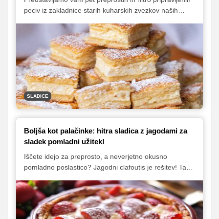
peciv iz zakladnice starih kuharskih zvezkov naših
babic. Gre za recepture, ki stavijo na osnovne
sestavine, brez zapletenih postopkov in z veliko
domačega okusa. Od rahlih biskvitov do drobljivih
krhkih rezin – ta peciva so popolna za vsakdanji
posladek, saj združujejo nostalgične okuse in preprosto
pripravo.
SLADICE
Boljša kot palačinke: hitra sladica z jagodami za
sladek pomladni užitek!
Iščete idejo za preprosto, a neverjetno okusno
pomladno poslastico? Jagodni clafoutis je rešitev! Ta
mehka, sočna francoska poslastica z jagodami se kar
topi v ustih. Preizkusite ta lahek recept ter navdušite
sebe in svoje najbližje!