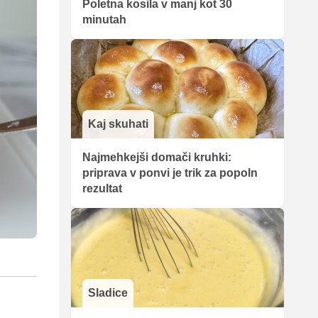
Poletna kosila v manj kot 30
minutah
Kaj skuhati
Najmehkejši domači kruhki:
priprava v ponvi je trik za popoln
rezultat
Sladice