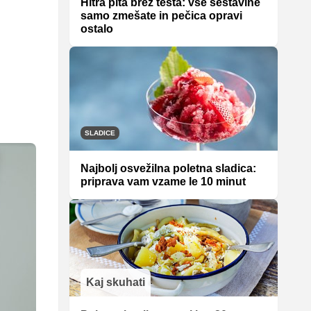
Hitra pita brez testa: vse sestavine
samo zmešate in pečica opravi
ostalo
SLADICE
Najbolj osvežilna poletna sladica:
priprava vam vzame le 10 minut
Kaj skuhati