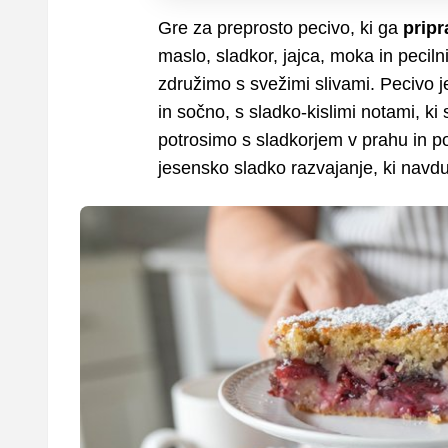
Gre za preprosto pecivo, ki ga
pripr
maslo, sladkor, jajca, moka in peciln
združimo s svežimi slivami. Pecivo 
in sočno, s sladko-kislimi notami, k
potrosimo s sladkorjem v prahu in p
jesensko sladko razvajanje, ki navd