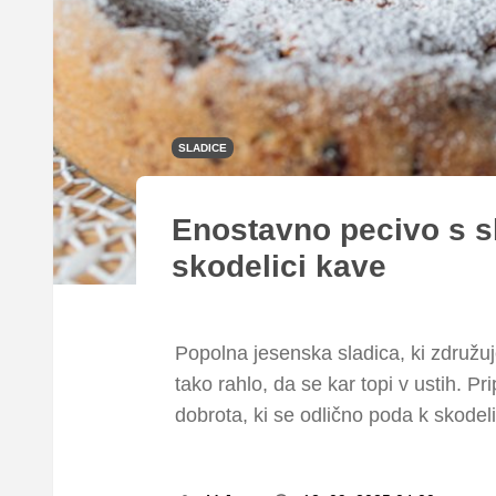
SLADICE
Enostavno pecivo s sl
skodelici kave
Popolna jesenska sladica, ki združuje
tako rahlo, da se kar topi v ustih. Pr
dobrota, ki se odlično poda k skodelic