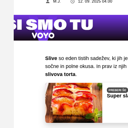
M.J.
12. 09. 2025 04.00
Slive
so eden tistih sadežev, ki jih
sočne in polne okusa. In prav iz nji
slivova torta
.
PREBERI ŠE
Super sla