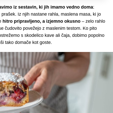
avimo iz sestavin, ki jih imamo vedno doma
:
i prašek. Iz njih nastane rahla, maslena masa, ki jo
je
hitro pripravljeno, a izjemno okusno
– zelo rahlo
i se čudovito povežejo z maslenim testom. Ko pito
ostrežemo s skodelico kave ali čaja, dobimo popolno
uši tako domače kot goste.