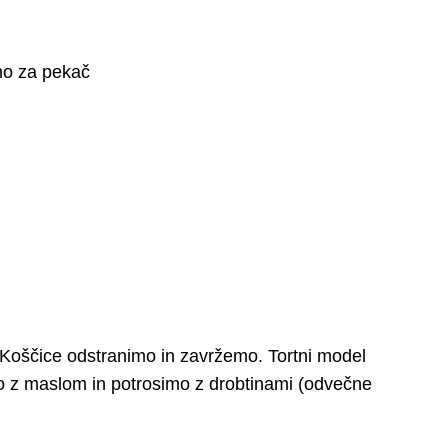
no za pekač
 Koščice odstranimo in zavržemo. Tortni model
 z maslom in potrosimo z drobtinami (odvečne