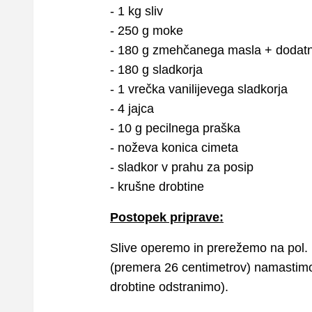
- 1 kg sliv
- 250 g moke
- 180 g zmehčanega masla + dodat
- 180 g sladkorja
- 1 vrečka vanilijevega sladkorja
- 4 jajca
- 10 g pecilnega praška
- noževa konica cimeta
- sladkor v prahu za posip
- krušne drobtine
Postopek priprave:
Slive operemo in prerežemo na pol.
(premera 26 centimetrov) namastimo
drobtine odstranimo).