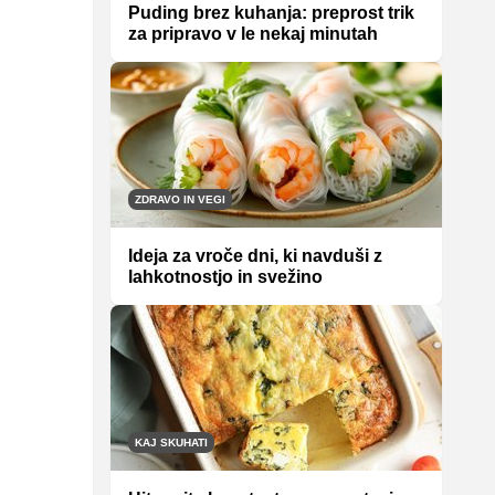
Puding brez kuhanja: preprost trik
za pripravo v le nekaj minutah
ZDRAVO IN VEGI
Ideja za vroče dni, ki navduši z
lahkotnostjo in svežino
KAJ SKUHATI