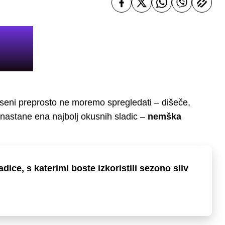
 jeseni preprosto ne moremo spregledati – dišeče,
h nastane ena najbolj okusnih sladic –
nemška
dice, s katerimi boste izkoristili sezono sliv