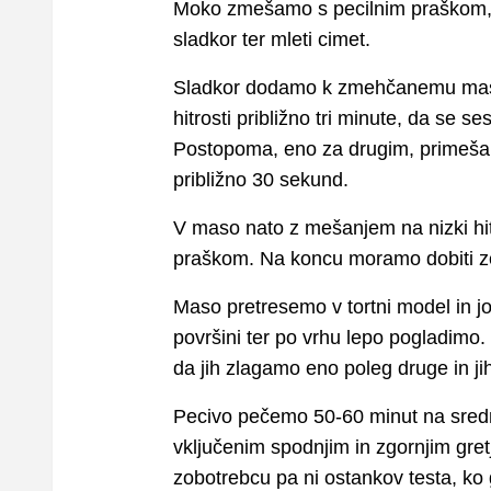
Moko zmešamo s pecilnim praškom, 
sladkor ter mleti cimet.
Sladkor dodamo k zmehčanemu maslu
hitrosti približno tri minute, da se 
Postopoma, eno za drugim, primeša
približno 30 sekund.
V maso nato z mešanjem na nizki h
praškom. Na koncu moramo dobiti ze
Maso pretresemo v tortni model in j
površini ter po vrhu lepo pogladimo
da jih zlagamo eno poleg druge in j
Pecivo pečemo 50-60 minut na srednji 
vključenim spodnjim in zgornjim gret
zobotrebcu pa ni ostankov testa, ko