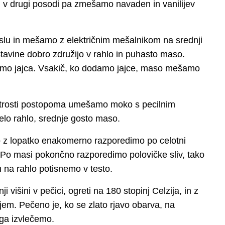
v drugi posodi pa zmešamo navaden in vanilijev
 in mešamo z električnim mešalnikom na srednji
sestavine dobro združijo v rahlo in puhasto maso.
mo jajca. Vsakič, ko dodamo jajce, maso mešamo
itrosti postopoma umešamo moko s pecilnim
lo rahlo, srednje gosto maso.
o z lopatko enakomerno razporedimo po celotni
. Po masi pokončno razporedimo polovičke sliv, tako
ih na rahlo potisnemo v testo.
višini v pečici, ogreti na 180 stopinj Celzija, in z
jem. Pečeno je, ko se zlato rjavo obarva, na
 ga izvlečemo.