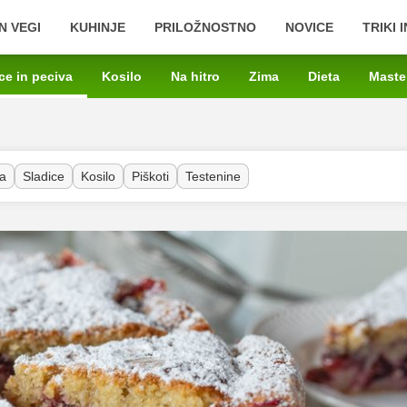
N VEGI
KUHINJE
PRILOŽNOSTNO
NOVICE
TRIKI 
ce in peciva
Kosilo
Na hitro
Zima
Dieta
Maste
a
Sladice
Kosilo
Piškoti
Testenine