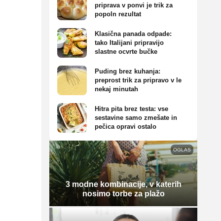
priprava v ponvi je trik za
popoln rezultat
Klasična panada odpade:
tako Italijani pripravijo
slastne ocvrte bučke
Puding brez kuhanja:
preprost trik za pripravo v le
nekaj minutah
Hitra pita brez testa: vse
sestavine samo zmešate in
pečica opravi ostalo
OGLAS
3 modne kombinacije, v katerih
nosimo torbe za plažo