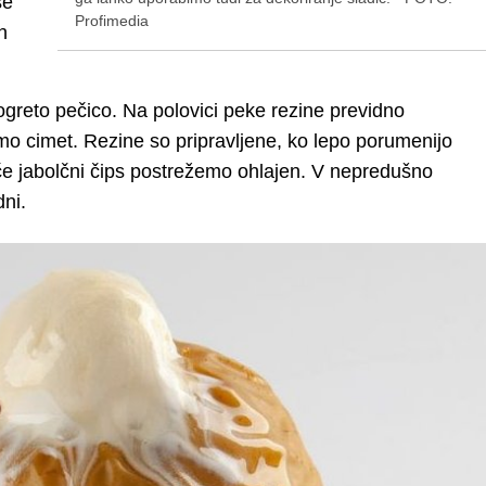
se
Profimedia
h
greto pečico. Na polovici peke rezine previdno
o cimet. Rezine so pripravljene, ko lepo porumenijo
, če jabolčni čips postrežemo ohlajen. V nepredušno
dni.