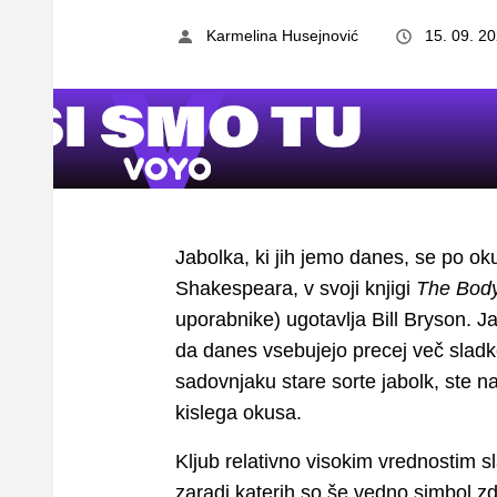
Karmelina Husejnović
15. 09. 2
Jabolka, ki jih jemo danes, se po okus
Shakespeara, v svoji knjigi
The Body
uporabnike) ugotavlja Bill Bryson. J
da danes vsebujejo precej več sladk
sadovnjaku stare sorte jabolk, ste na
kislega okusa.
Kljub relativno visokim vrednostim sl
zaradi katerih so še vedno simbol z