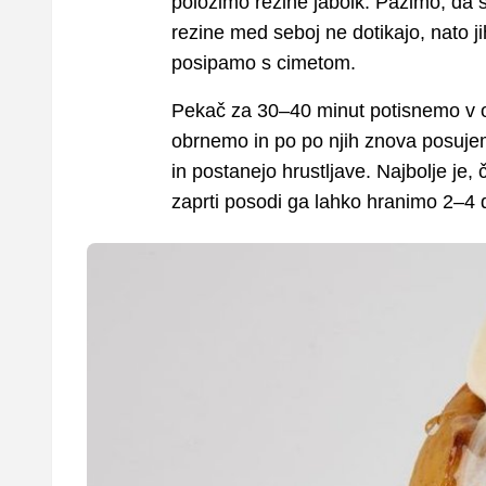
položimo rezine jabolk. Pazimo, da 
rezine med seboj ne dotikajo, nato ji
posipamo s cimetom.
Pekač za 30–40 minut potisnemo v o
obrnemo in po po njih znova posujem
in postanejo hrustljave. Najbolje je
zaprti posodi ga lahko hranimo 2–4 