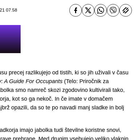
021 07.58
u precej razlikujejo od tistih, ki so jih uživali v času
: A Guide For Occupants
(Telo: Priročnik za
abolka smo namreč skozi zgodovino kultivirali tako,
orja, kot so ga nekoč. In če imate v domačem
jbrž opazili, da so te po navadi manj sladke in bolj
adkorja imajo jabolka tudi številne koristne snovi,
drave prehrane. Med drugim vsebujejo veliko vlaknin,