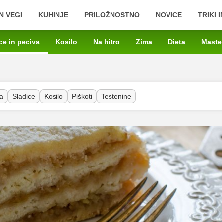
N VEGI
KUHINJE
PRILOŽNOSTNO
NOVICE
TRIKI 
ce in peciva
Kosilo
Na hitro
Zima
Dieta
Maste
a
Sladice
Kosilo
Piškoti
Testenine