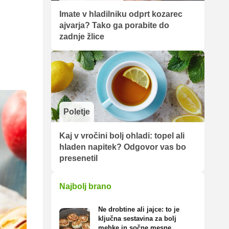
Imate v hladilniku odprt kozarec
ajvarja? Tako ga porabite do
zadnje žlice
Poletje
Kaj v vročini bolj ohladi: topel ali
hladen napitek? Odgovor vas bo
presenetil
Najbolj brano
Ne drobtine ali jajce: to je
ključna sestavina za bolj
mehke in sočne mesne