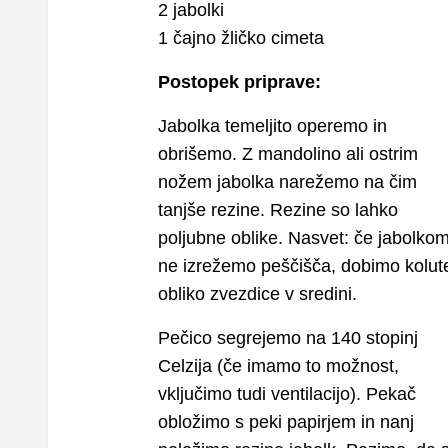
2 jabolki
1 čajno žličko cimeta
Postopek priprave:
Jabolka temeljito operemo in
obrišemo. Z mandolino ali ostrim
nožem jabolka narežemo na čim
tanjše rezine. Rezine so lahko
poljubne oblike. Nasvet: če jabolko
ne izrežemo peščišča, dobimo kolut
obliko zvezdice v sredini.
Pečico segrejemo na 140 stopinj
Celzija (če imamo to možnost,
vključimo tudi ventilacijo). Pekač
obložimo s peki papirjem in nanj