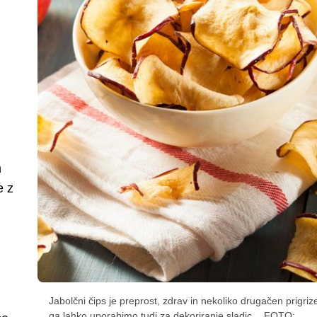
m
e z
Jabolčni čips je preprost, zdrav in nekoliko drugačen prigrize
ga lahko uporabimo tudi za dekoriranje sladic.
FOTO: