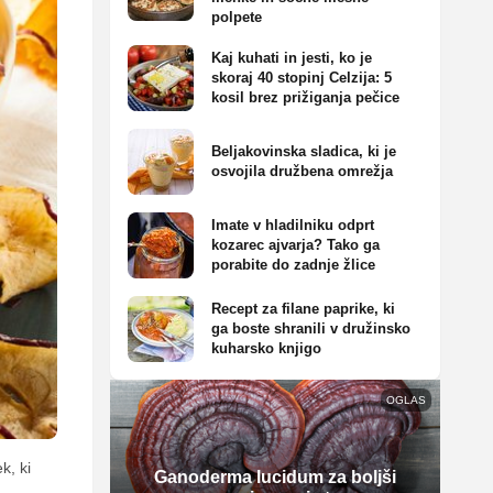
polpete
Kaj kuhati in jesti, ko je
skoraj 40 stopinj Celzija: 5
kosil brez prižiganja pečice
Beljakovinska sladica, ki je
osvojila družbena omrežja
Imate v hladilniku odprt
kozarec ajvarja? Tako ga
porabite do zadnje žlice
Recept za filane paprike, ki
ga boste shranili v družinsko
kuharsko knjigo
OGLAS
k, ki
Ganoderma lucidum za boljši