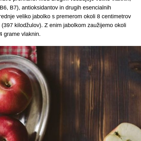
 B6, B7), antioksidantov in drugih esencialnih
Srednje veliko jabolko s premerom okoli 8 centimetrov
j (397 kilodžulov). Z enim jabolkom zaužijemo okoli
 4 grame vlaknin.