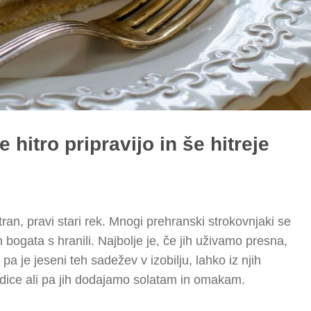
 hitro pripravijo in še hitreje
an, pravi stari rek. Mnogi prehranski strokovnjaki se
n bogata s hranili. Najbolje je, če jih uživamo presna,
pa je jeseni teh sadežev v izobilju, lahko iz njih
adice ali pa jih dodajamo solatam in omakam.