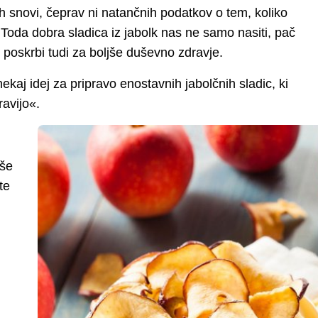
h snovi, čeprav ni natančnih podatkov o tem, koliko
. Toda dobra sladica iz jabolk nas ne samo nasiti, pač
 poskrbi tudi za boljše duševno zdravje.
nekaj idej za pripravo enostavnih jabolčnih sladic, ki
pravijo«.
 še
te