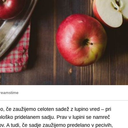
reamstime
o, če zaužijemo celoten sadež z lupino vred – pri
loško pridelanem sadju. Prav v lupini se namreč
ov. A tudi, če sadje zaužijemo predelano v pecivih,