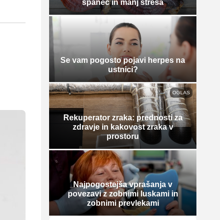
spanec in manj stresa
Se vam pogosto pojavi herpes na
ustnici?
OGLAS
Rekuperator zraka: prednosti za
zdravje in kakovost zraka v
prostoru
Najpogostejša vprašanja v
povezavi z zobnimi luskami in
zobnimi prevlekami