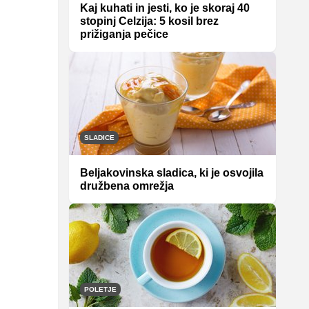
Kaj kuhati in jesti, ko je skoraj 40
stopinj Celzija: 5 kosil brez
prižiganja pečice
SLADICE
Beljakovinska sladica, ki je osvojila
družbena omrežja
POLETJE