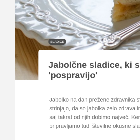
SLADICE
Jabolčne sladice, ki se
'pospravijo'
Jabolko na dan prežene zdravnika str
strinjajo, da so jabolka zelo zdrava i
saj takrat od njih dobimo največ. Ker 
pripravljamo tudi številne okusne sl