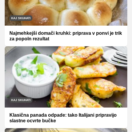
KAJ SKUHATI
Najmehkejši domači kruhki: priprava v ponvi je trik
za popoln rezultat
KAJ SKUHATI
Klasična panada odpade: tako Italijani pripravijo
slastne ocvrte bučke