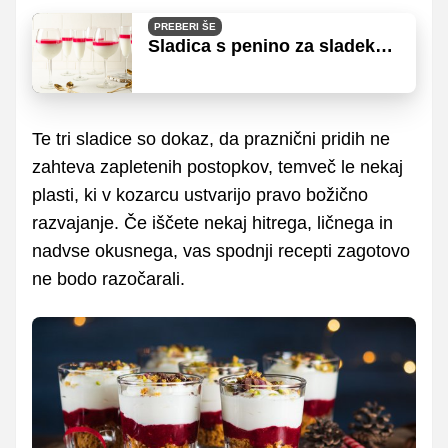
PREBERI ŠE
Sladica s penino za sladek
zaključek silvestrske večerje
Te tri sladice so dokaz, da praznični pridih ne
zahteva zapletenih postopkov, temveč le nekaj
plasti, ki v kozarcu ustvarijo pravo božično
razvajanje. Če iščete nekaj hitrega, ličnega in
nadvse okusnega, vas spodnji recepti zagotovo
ne bodo razočarali.