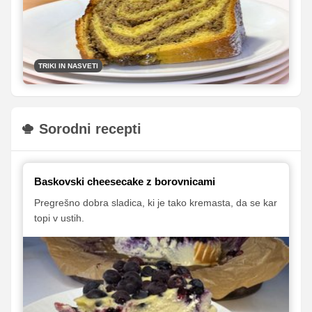
ki vam bodo pomagali do popolnega rezultata.
TRIKI IN NASVETI
Sorodni recepti
Baskovski cheesecake z borovnicami
Pregrešno dobra sladica, ki je tako kremasta, da se kar
topi v ustih.