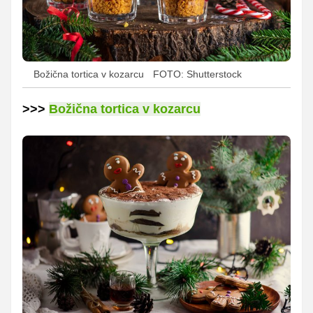
Božična tortica v kozarcu
FOTO: Shutterstock
>>>
Božična tortica v kozarcu