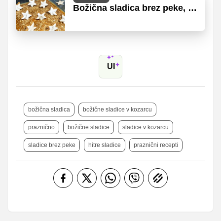
Božična sladica brez peke, za
katero boste poželi
navdušenje
UI
božična sladica
božične sladice v kozarcu
praznično
božične sladice
sladice v kozarcu
sladice brez peke
hitre sladice
praznični recepti