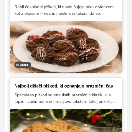
Rahli čokoladni piškoti, ki navdušujejo tako z videzom
kot z okusom – nežni, masleni in takšni, da se
dobesedno stopijo v ustih. Recept nam je zaupala
Andreja Klun, slaščičarka in učiteljica slaščičarstva na
BIC Ljubljana, brizgani čokoladni venčki pa so hkrati
čudovita praznična dekoracija in slastno domače darilo.
SLADICE
Najbolj dišeči piškoti, ki oznanjajo praznični čas
Speculaas piškoti so ena tistih prazničnih klasik, ki s
toplimi začimbami in hrustljavo teksturo takoj prikličejo
decembrsko vzdušje. Tokrat predstavljamo recept, ki
ga je pripravila Andreja Klun, slaščičarka in učiteljica
slaščičarstva na BIC Ljubljana. Gre za tradicionalno, a
dostopno peko, ki povezuje generacije in je hkrati