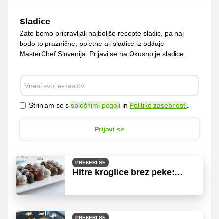
Sladice
Zate bomo pripravljali najboljše recepte sladic, pa naj
bodo to praznične, poletne ali sladice iz oddaje
MasterChef Slovenija. Prijavi se na Okusno.je sladice.
Strinjam se s
splošnimi pogoji
in
Politiko zasebnosti
.
Prijavi se
PREBERI ŠE
Hitre kroglice brez peke:
sladki grižljaji za vse okuse
PREBERI ŠE