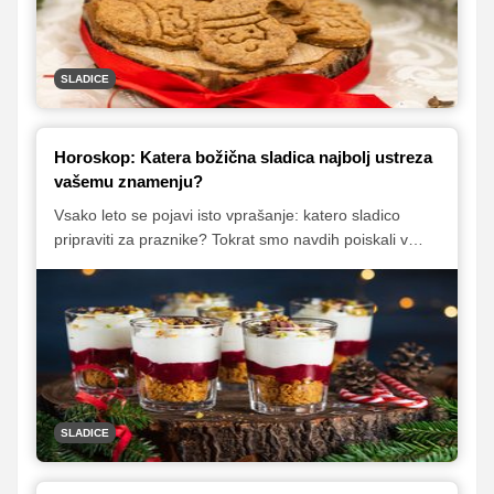
čudovita ideja za domače praznično darilo.
SLADICE
Horoskop: Katera božična sladica najbolj ustreza
vašemu znamenju?
Vsako leto se pojavi isto vprašanje: katero sladico
pripraviti za praznike? Tokrat smo navdih poiskali v
horoskopu, saj zvezde pravijo, da ima vsak znak svoj
idealen božični posladek takšen, ki se ujema z
njegovim značajem, tempom in kulinaričnimi navadami.
Preverite, kaj vam letos narekuje horoskop in katera
praznična sladica najbolj ustreza vašemu okusu.
SLADICE