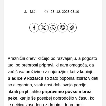
M.J.
23. 12. 2025 03.10
Praznični dnevi kličejo po razvajanju, a pogosto
tudi po preprosti pripravi, ki nam omogoča, da
več časa preživimo z najdražjimi kot v kuhinji.
Sladice v kozarcu
so zato popolna izbira: videti
so elegantno, vsak gost dobi svojo porcijo,
hkrati pa jih lahko
pripravimo povsem brez
peke
,
kar je še posebej dobrodošlo v času, ko
je pečica zasedena z drugimi dobrotami.