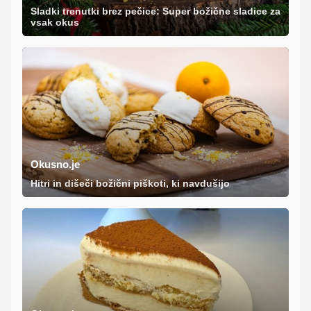
Sladki trenutki brez pečice: Super božične sladice za
vsak okus
Okusno.je
Hitri in dišeči božični piškoti, ki navdušijo