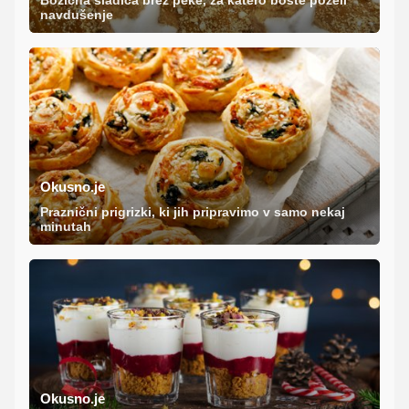
Božična sladica brez peke, za katero boste poželi
navdušenje
Okusno.je
Praznični prigrizki, ki jih pripravimo v samo nekaj
minutah
Okusno.je