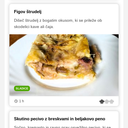
Figov štrudelj
Dišeč štrudelj z bogatim okusom, ki se prileže ob
skodelici kave ali čaja.
SLADICE
1 h
Skutino pecivo z breskvami in beljakovo peno
Sočno, kremasto in ravno prav osvežilno pecivo, ki se