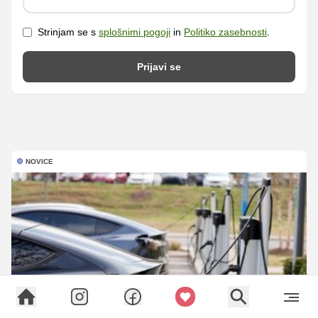
Strinjam se s
splošnimi pogoji
in
Politiko zasebnosti
.
Prijavi se
NOVICE
Ukinitev subvencij za električna vozila? 'To bi bilo
najslabše, kar se lahko zgodi'