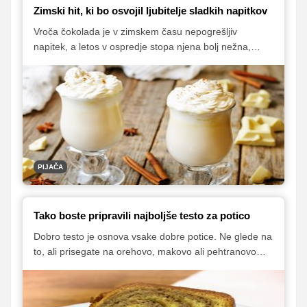
Zimski hit, ki bo osvojil ljubitelje sladkih napitkov
Vroča čokolada je v zimskem času nepogrešljiv
napitek, a letos v ospredje stopa njena bolj nežna,
kremasta različica – vroča bela čokolada. V članku
predstavljamo recept za izjemno gosto, svilnato
različico s škrobom, pa tudi možnost priprave bolj
tekoče, lahkotne različice.
PIJAČA
Tako boste pripravili najboljše testo za potico
Dobro testo je osnova vsake dobre potice. Ne glede na
to, ali prisegate na orehovo, makovo ali pehtranovo
različico, je mehko, voljno in rahlo testo tisto, kar naredi
potico nepozabno. Čeprav se recepti lahko nekoliko
razlikujejo, obstaja nekaj preverjenih trikov in nasvetov,