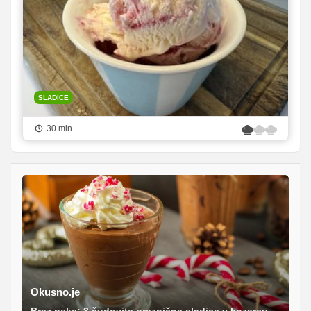
SLADICE
30 min
Okusno.je