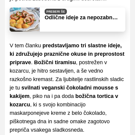
PREBERI ŠE
Odlične ideje za nepozabno
božično večerjo
V tem članku
predstavljamo tri slastne ideje,
ki združujejo praznične okuse in preprostost
priprave
.
Božični tiramisu
, postrežen v
kozarcu, je hitro sestavljen, a še vedno
razkošno kremast. Za ljubitelje rastlinskih sladic
je tu
svilnati veganski čokoladni mousse s
kakijem
, piko na i pa doda
božična tortica v
kozarcu
, ki s svojo kombinacijo
maskarponejeve kreme z belo čokolado,
piškotnega dna in sadne omake zagotovo
prepriča vsakega sladkosneda.