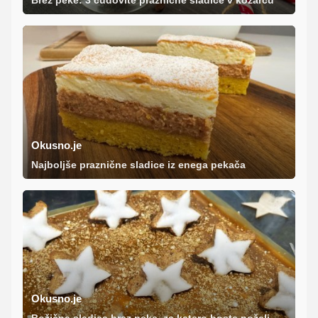
Brez peke: 3 čudovite praznične sladice v kozarcu
Okusno.je
Najboljše praznične sladice iz enega pekača
Okusno.je