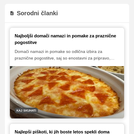
Sorodni članki
Najboljši domači namazi in pomake za praznične
pogostitve
Domači namazi in pomake so odlična izbira za
praznične pogostitve, saj so enostavni za pripravo,
prilagodljivi različnim okusom in vedno navdušijo goste.
Z nekaj osnovnimi sestavinami lahko ustvarimo pestro
izbiro, ki se odlično poda h kruhu, krekerjem, zelenjavi
ali prigrizkom. Predstavljamo nekaj idej za namaze in
pomake, ki bodo praznično mizo obogatili brez
nepotrebnega stresa.
KAJ SKUHATI
Najlepši piškoti, ki jih boste letos spekli doma