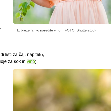
,
Iz breze lahko naredite vino.
FOTO: Shutterstock
 listi za čaj, napitek),
ubje za sok in
vino
).