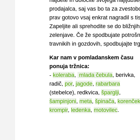
najdete in določite svojega najljubš
prodajalca, saj vas bo ta za zvestob
prav gotovo vsaj enkrat nagradil s ti
Zapeljite ali sprehodite se do bližnj
zelenjave. Če že spodbujate potrošnj
travnikih in gozdovih, spodbujajte tr
Kar nam v pomladanskem času
ponuja tržnica:
-
koleraba
,
mlada čebula
, berivka,
radič,
por
,
jagode
,
rabarbara
(stebelce), redkvica,
šparglji
,
šampinjoni
,
meta
,
špinača
,
korenče
krompir
,
ledenka
,
motovilec
.