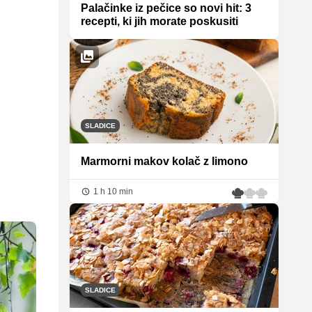
Palačinke iz pečice so novi hit: 3
recepti, ki jih morate poskusiti
SLADICE
Marmorni makov kolač z limono
1 h 10 min
SLADICE