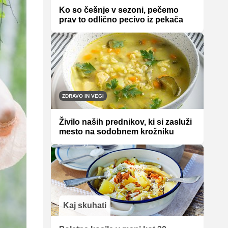
Ko so češnje v sezoni, pečemo
prav to odlično pecivo iz pekača
ZDRAVO IN VEGI
Živilo naših prednikov, ki si zasluži
mesto na sodobnem krožniku
Kaj skuhati