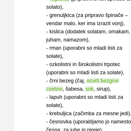
solato),
- grenuljkica (za pripravo špinače –
vendar malo, ker ima izrazit vonj),
- kislica (dodatek solatam, omakam,
juham, namazom),
- rman (uporabni so mladi listi za
solate),
- ozkolistni in širokolistni trpotec
(uporabni so mladi listi za solate),
- črni bezeg (čaj,
ocvrti bezgovi
cvetovi
, šabesa,
sok
, sirup),
- lapuh (uporabni so mladi listi za
solate),
- krebuljica (začimba za mesne jedi)
- česnovka (uporabljamo jo namesto
česna, za juhe in pireje),