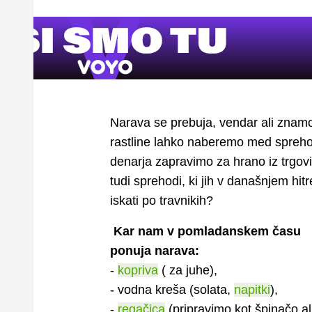
Narava se prebuja, vendar ali znamo 
rastline lahko naberemo med spreho
denarja zapravimo za hrano iz trgovi
tudi sprehodi, ki jih v današnjem hi
iskati po travnikih?
Kar nam v pomladanskem času
ponuja narava:
-
kopriva
( za juhe),
- vodna kreša (solata,
napitki
),
-
regačica
(pripravimo kot špinačo al