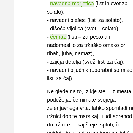
-
navadna marjetica
(list in cvet za
solato),
- navadni plešec (listi za solato),
- dišeča vijolica (cvet – solate),
-
čemaž
(listi – za pesto ali
nadomestilo za tržaško omako pri
ribah, juha, namaz),
- zajčja detelja (sveži listi za čaj),
- navadni pljučnik (uporabni so mlad
listi za čaj).
Ne glede na to, iz kje ste – iz mesta 
podeželja, če nimate svojega
zelenjavnega vrta, lahko spomladi n
tržnici dobite marsikaj. Tudi sprehod
do tržnice nekaj šteje, sploh, če