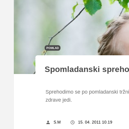
POMLAD
Spomladanski spreh
Sprehodimo se po pomladanski tržnici
zdrave jedi.
S.M
15. 04. 2011 10.19