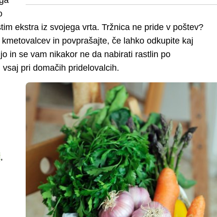
ega
o
stim ekstra iz svojega vrta. Tržnica ne pride v poštev?
ih kmetovalcev in povprašajte, če lahko odkupite kaj
o in se vam nikakor ne da nabirati rastlin po
g vsaj pri domačih pridelovalcih.
k
,