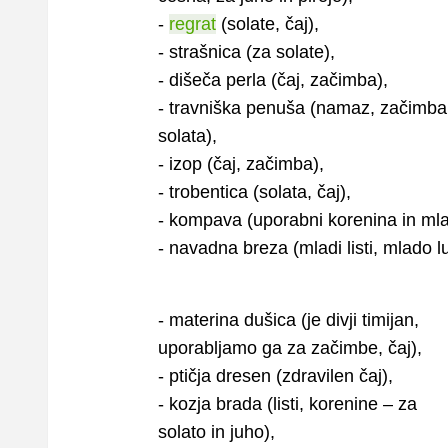
-
regrat
(solate, čaj),
- strašnica (za solate),
- dišeča perla (čaj, začimba),
- travniška penuša (namaz, začimba
solata),
- izop (čaj, začimba),
- trobentica (solata, čaj),
- kompava (uporabni korenina in mladi
- navadna breza (mladi listi, mlado l
- materina dušica (je divji timijan,
uporabljamo ga za začimbe, čaj),
- ptičja dresen (zdravilen čaj),
- kozja brada (listi, korenine – za
solato in juho),