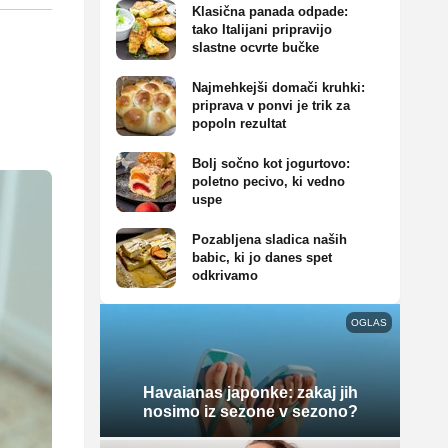
Klasična panada odpade:
tako Italijani pripravijo
slastne ocvrte bučke
Najmehkejši domači kruhki:
priprava v ponvi je trik za
popoln rezultat
Bolj sočno kot jogurtovo:
poletno pecivo, ki vedno
uspe
Pozabljena sladica naših
babic, ki jo danes spet
odkrivamo
OGLAS
Havaianas japonke: zakaj jih
nosimo iz sezone v sezono?