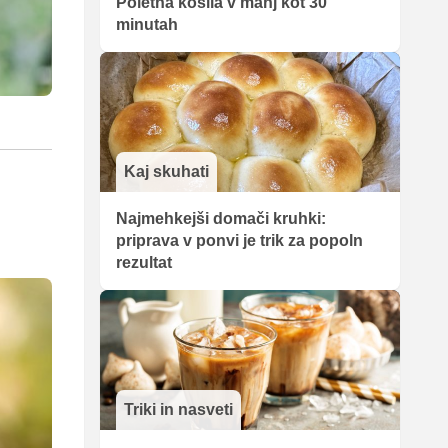
Poletna kosila v manj kot 30
minutah
Kaj skuhati
Najmehkejši domači kruhki:
priprava v ponvi je trik za popoln
rezultat
Triki in nasveti