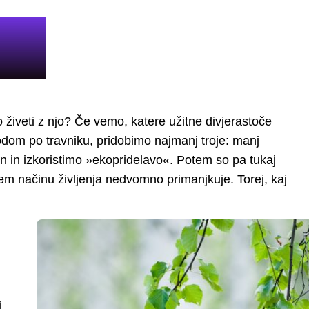
živeti z njo? Če vemo, katere užitne divjerastoče
dom po travniku, pridobimo najmanj troje: manj
n in izkoristimo »ekopridelavo«. Potem so pa tukaj
trem načinu življenja nedvomno primanjkuje. Torej, kaj
i