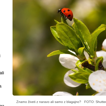
i
ali
a
Znamo živeti z naravo ali samo z blagajno?
FOTO: Shutter