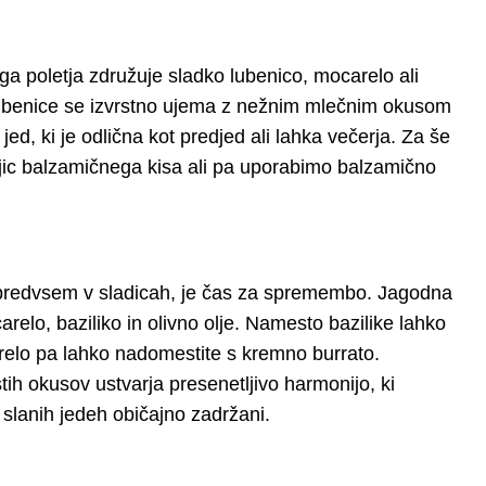
tega poletja združuje sladko lubenico, mocarelo ali
 lubenice se izvrstno ujema z nežnim mlečnim okusom
 jed, ki je odlična kot predjed ali lahka večerja. Za še
jic balzamičnega kisa ali pa uporabimo balzamično
 predvsem v sladicah, je čas za spremembo. Jagodna
elo, baziliko in olivno olje. Namesto bazilike lahko
arelo pa lahko nadomestite s kremno burrato.
tih okusov ustvarja presenetljivo harmonijo, ki
v slanih jedeh običajno zadržani.