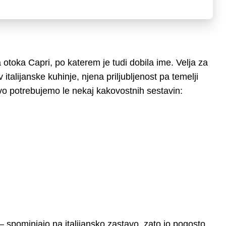
a otoka Capri, po katerem je tudi dobila ime. Velja za
talijanske kuhinje, njena priljubljenost pa temelji
vo potrebujemo le nekaj kakovostnih sestavin:
– spominjajo na italijansko zastavo, zato jo pogosto