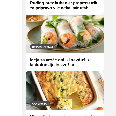
Puding brez kuhanja: preprost trik
za pripravo v le nekaj minutah
ZDRAVO IN VEGI
Ideja za vroče dni, ki navduši z
lahkotnostjo in svežino
KAJ SKUHATI