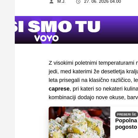
M.J.
27. 06. 2026 04.00
Z visokimi poletnimi temperaturami na
jedi, med katerimi že desetletja kral
leta prisegali na klasično različico,
caprese
, pri kateri so nekateri kulin
kombinaciji dodajo nove okuse, barve
PREBERI ŠE
Popolna 
pogosto 