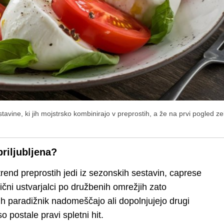
tavine, ki jih mojstrsko kombinirajo v preprostih, a že na prvi pogled ze
priljubljena?
 trend preprostih jedi iz sezonskih sestavin, caprese
ični ustvarjalci po družbenih omrežjih zato
erih paradižnik nadomeščajo ali dopolnjujejo drugi
o postale pravi spletni hit.