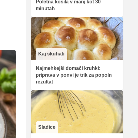
Poletna kosila v manj kot 30
minutah
Kaj skuhati
Najmehkejši domači kruhki:
priprava v ponvi je trik za popoln
rezultat
Sladice