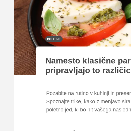
POLETJE
Namesto klasične para
pripravljajo to različi
Pozabite na rutino v kuhinji in prese
Spoznajte trike, kako z menjavo sira
poletno jed, ki bo hit vašega nasledn