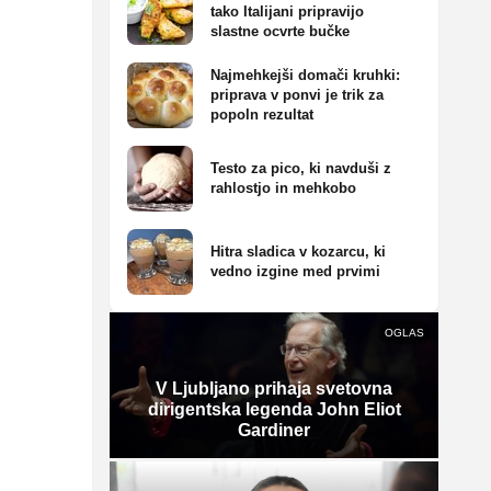
tako Italijani pripravijo
slastne ocvrte bučke
Najmehkejši domači kruhki:
priprava v ponvi je trik za
popoln rezultat
Testo za pico, ki navduši z
rahlostjo in mehkobo
Hitra sladica v kozarcu, ki
vedno izgine med prvimi
OGLAS
V Ljubljano prihaja svetovna
dirigentska legenda John Eliot
Gardiner