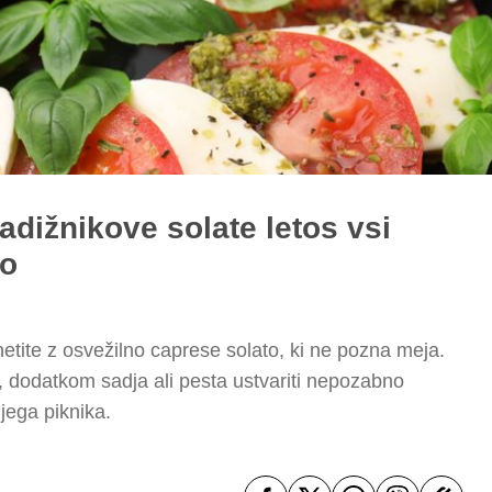
dižnikove solate letos vsi
co
netite z osvežilno caprese solato, ki ne pozna meja.
, dodatkom sadja ali pesta ustvariti nepozabno
jega piknika.