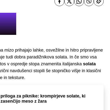
 mizo prihajajo lahke, osvežilne in hitro pripravljene
juje tudi dobra paradižnikova solata. In če smo vsa
 letos v ospredje stopa znamenita italijanska
solata
arični navdušenci stopili še stopničko višje in klasični
 in teksture.
priloga za piknike: krompirjeve solate, ki
zasenčijo meso z žara