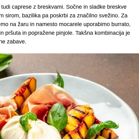
e tudi caprese z breskvami. Sočne in sladke breskve
im sirom, bazilika pa poskrbi za značilno svežino. Za
čemo na žaru in namesto mocarele uporabimo burrato,
in pršuta in popražene pinjole. Takšna kombinacija je
tne zabave.