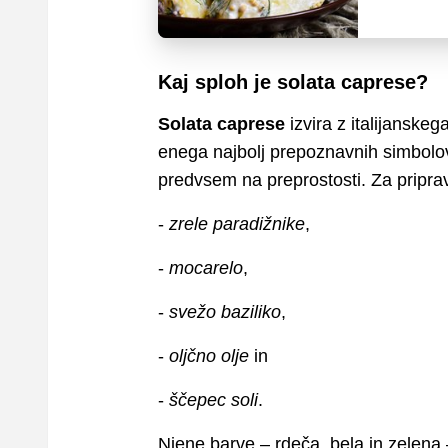
Kaj sploh je solata caprese?
Solata caprese
izvira z italijanskeg
enega najbolj prepoznavnih simbolov i
predvsem na preprostosti. Za pripra
-
zrele paradižnike
,
-
mocarelo
,
-
svežo baziliko
,
-
oljčno olje
in
-
ščepec soli
.
Njene barve – rdeča, bela in zelena 