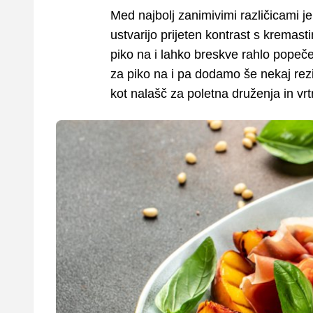
Med najbolj zanimivimi različicami j
ustvarijo prijeten kontrast s kremast
piko na i lahko breskve rahlo pope
za piko na i pa dodamo še nekaj rez
kot nalašč za poletna druženja in vr