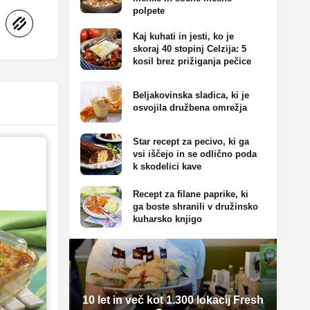
polpete
Kaj kuhati in jesti, ko je
skoraj 40 stopinj Celzija: 5
kosil brez prižiganja pečice
Beljakovinska sladica, ki je
osvojila družbena omrežja
Star recept za pecivo, ki ga
vsi iščejo in se odlično poda
k skodelici kave
Recept za filane paprike, ki
ga boste shranili v družinsko
kuharsko knjigo
10 let in več kot 1.300 lokacij Fresh