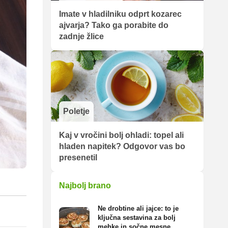
Imate v hladilniku odprt kozarec
ajvarja? Tako ga porabite do
zadnje žlice
Poletje
Kaj v vročini bolj ohladi: topel ali
hladen napitek? Odgovor vas bo
presenetil
Najbolj brano
Ne drobtine ali jajce: to je
ključna sestavina za bolj
mehke in sočne mesne