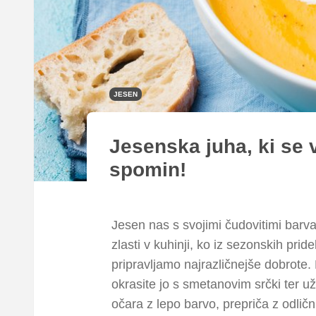
JESEN
Jesenska juha, ki se 
spomin!
Jesen nas s svojimi čudovitimi barv
zlasti v kuhinji, ko iz sezonskih pride
pripravljamo najrazličnejše dobrote.
okrasite jo s smetanovim srčki ter uži
očara z lepo barvo, prepriča z odlič