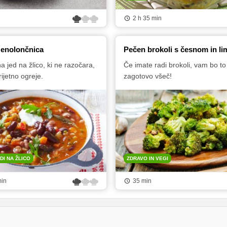
2 h 35 min
 enolončnica
Pečen brokoli s česnom in l
 jed na žlico, ki ne razočara,
Če imate radi brokoli, vam bo to
prijetno ogreje.
zagotovo všeč!
DI NA ŽLICO
ZDRAVO IN VEGI
min
35 min