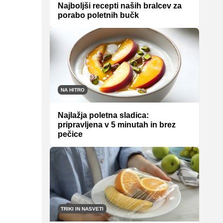
Najboljši recepti naših bralcev za
porabo poletnih bučk
NA HITRO
Najlažja poletna sladica:
pripravljena v 5 minutah in brez
pečice
TRIKI IN NASVETI