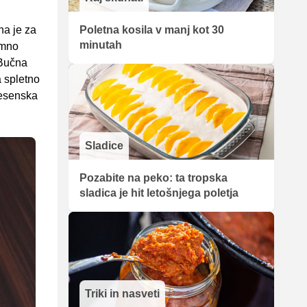
Poletna kosila v manj kot 30
na je za
minutah
emno
 Bučna
na spletno
jesenska
Sladice
Pozabite na peko: ta tropska
sladica je hit letošnjega poletja
Triki in nasveti