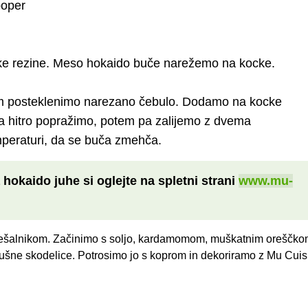
poper
ke rezine. Meso hokaido buče narežemo na kocke.
jem posteklenimo narezano čebulo. Dodamo na kocke
na hitro popražimo, potem pa zalijemo z dvema
mperaturi, da se buča zmehča.
hokaido juhe si oglejte na spletni strani
www.mu-
ešalnikom. Začinimo s soljo, kardamomom, muškatnim oreščkom
jušne skodelice. Potrosimo jo s koprom in dekoriramo z Mu Cuis