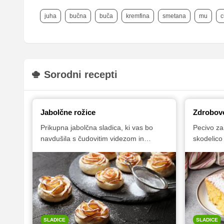
juha
bučna
buča
kremfina
smetana
mu
c
Sorodni recepti
Jabolčne rožice
Zdrobovo
Prikupna jabolčna sladica, ki vas bo
Pecivo za 
navdušila s čudovitim videzom in
skodelico
enostavno pripravo.
SLADICE
SLADICE