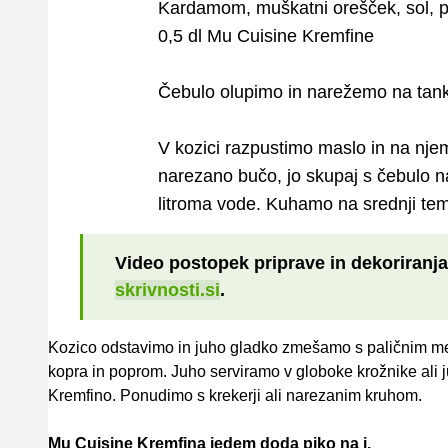
Kardamom, muškatni orešček, sol, 
0,5 dl Mu Cuisine Kremfine
Čebulo olupimo in narežemo na tan
V kozici razpustimo maslo in na n
narezano bučo, jo skupaj s čebulo 
litroma vode. Kuhamo na srednji te
Video postopek priprave in dekoriranja 
skrivnosti.si
.
Kozico odstavimo in juho gladko zmešamo s paličnim m
kopra in poprom. Juho serviramo v globoke krožnike ali 
Kremfino. Ponudimo s krekerji ali narezanim kruhom.
Mu Cuisine Kremfina jedem doda piko na i.