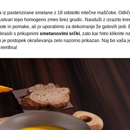
 iz pasterizirane smetane z 18 odstotki mlečne maščobe. Odlič
ustvari lepo homogeno zmes brez grudic. Navduši z izrazito kr
žote in pomake, ali jo uporabimo za dekoriranje že gotovih jedi.
krasili s prikupnimi
smetanovimi srčki
, zato kar hitro kliknite 
rem je postopek okraševanja zelo nazorno prikazan. Naj bo vaša 
Kremfina!