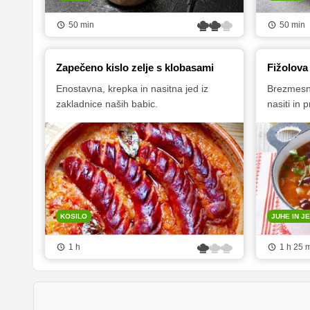
50 min
50 min
Zapečeno kislo zelje s klobasami
Fižolova
Enostavna, krepka in nasitna jed iz
Brezmesna
zakladnice naših babic.
nasiti in 
KOSILO
JUHE IN JE
1 h
1 h 25 