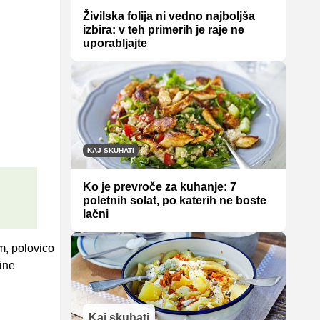
Živilska folija ni vedno najboljša
izbira: v teh primerih je raje ne
uporabljajte
KAJ SKUHATI
Ko je prevroče za kuhanje: 7
poletnih solat, po katerih ne boste
lačni
, polovico
ine
Kaj skuhati