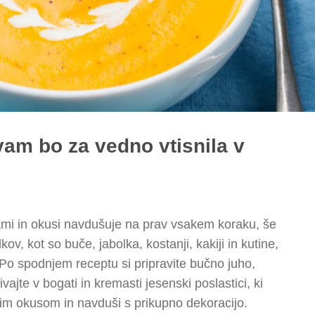
vam bo za vedno vtisnila v
ami in okusi navdušuje na prav vsakem koraku, še
lkov, kot so buče, jabolka, kostanji, kakiji in kutine,
 Po spodnjem receptu si pripravite bučno juho,
vajte v bogati in kremasti jesenski poslastici, ki
nim okusom in navduši s prikupno dekoracijo.