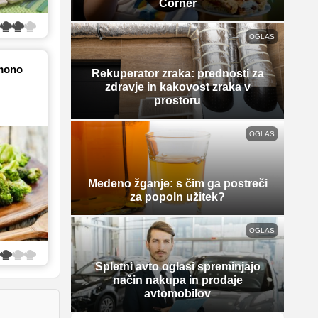
Corner
OGLAS
imono
Rekuperator zraka: prednosti za
zdravje in kakovost zraka v
prostoru
OGLAS
Medeno žganje: s čim ga postreči
za popoln užitek?
OGLAS
Spletni avto oglasi spreminjajo
način nakupa in prodaje
avtomobilov