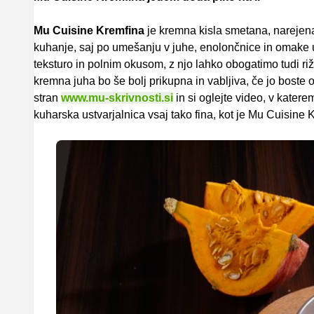
Mu Cuisine Kremfina
je kremna kisla smetana, narejena
kuhanje, saj po umešanju v juhe, enolončnice in omake 
teksturo in polnim okusom, z njo lahko obogatimo tudi ri
kremna juha bo še bolj prikupna in vabljiva, če jo boste o
stran
www.mu-skrivnosti.si
in si oglejte video, v kate
kuharska ustvarjalnica vsaj tako fina, kot je Mu Cuisine 