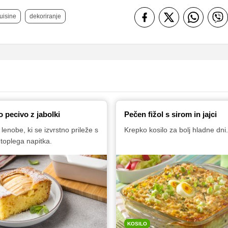
uisine
dekoriranje
 pecivo z jabolki
Pečen fižol s sirom in jajci
lenobe, ki se izvrstno prileže s
Krepko kosilo za bolj hladne dni.
 toplega napitka.
KOSILO