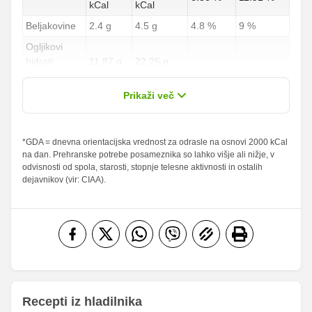
kCal
kCal
Beljakovine
2.4 g
4.5 g
4.8 %
9 %
Ogljikovi
hidrati
11.87 g
22.25 g
4.4 %
8.24 %
od teh
2.67 g
5 g
Prikaži več
sladkorji
Maščobe
*GDA = dnevna orientacijska vrednost za odrasle na osnovi 2000 kCal
7.2 g
13.5 g
10.29 %
19.29 %
na dan. Prehranske potrebe posameznika so lahko višje ali nižje, v
od teh
odvisnosti od spola, starosti, stopnje telesne aktivnosti in ostalih
nasičene
2 g
3.75 g
10 %
18.75 %
dejavnikov (vir: CIAA).
maščobne
kisline
Vlaknine
2.4 g
4.5 g
9.6 %
18 %
Folna kislina
0 g
0 g
Železo
0.53 mg
1 mg
20.41
Magnezij
38.25 mg
mg
Recepti iz hladilnika