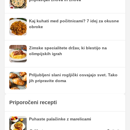
Kaj kuhati med počitnicami? 7 idej za okusne
obroke
Zimske specialitete držav, ki blestijo na
olimpijskih igrah
Priljubljeni slani rogljički osvajajo svet. Tako
jih pripravite doma
Priporočeni recepti
Puhaste palačinke z marelicami