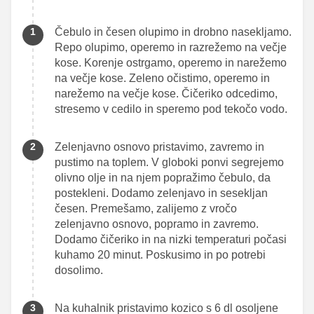
Čebulo in česen olupimo in drobno nasekljamo.
Repo olupimo, operemo in razrežemo na večje
kose. Korenje ostrgamo, operemo in narežemo
na večje kose. Zeleno očistimo, operemo in
narežemo na večje kose. Čičeriko odcedimo,
stresemo v cedilo in speremo pod tekočo vodo.
Zelenjavno osnovo pristavimo, zavremo in
pustimo na toplem. V globoki ponvi segrejemo
olivno olje in na njem popražimo čebulo, da
postekleni. Dodamo zelenjavo in sesekljan
česen. Premešamo, zalijemo z vročo
zelenjavno osnovo, popramo in zavremo.
Dodamo čičeriko in na nizki temperaturi počasi
kuhamo 20 minut. Poskusimo in po potrebi
dosolimo.
Na kuhalnik pristavimo kozico s 6 dl osoljene