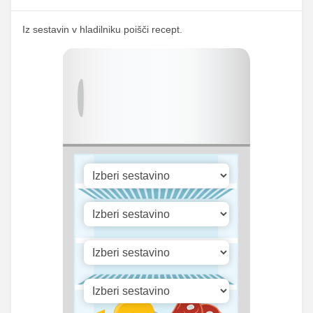
232.64
Kalij
436 mg
mg
Iz sestavin v hladilniku poišči recept.
38.42
Kalcij
72 mg
mg
67.63
Fosfor
126.75 mg
mg
Cink
0.27 mg
0.5 mg
Selen
1.07 mg
2 mg
2814.25
Vitamin A
5274.25 iu
iu
Vitamin B1
0 mg
0 mg
Vitamin C
7.34 mg
13.75 mg
Vitamin D
0 mg
0 mg