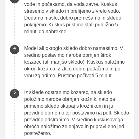
vode in počakamo, da voda zavre. Kuskus
stresemo v skledo in prelijemo z vrelo vodo.
Dodamo maslo, dobro premešamo in skledo
pokrijemo. Kuskus pustimo stati približno 5
minut, da nabrekne.
Model ali okroglo skledo dobro namastimo. V
sredino postavimo narobe obrnjen širok
kozarec (ali manjšo skledo). Kuskus naložimo
okrog kozarca, z žlico dobro potlačimo in po
vrhu zgladimo. Pustimo počivati 5 minut.
Iz sklede odstranimo kozarec, na skledo
položimo narobe obrnjen krožnik, nato pa
primemo skledo skupaj s krožnikom in ju
previdno obrnemo ter postavimo na pult. Skledo
previdno odstranimo. V sredino kuskusovega
obroča naložimo zelenjavo in pripravljeno jed
postrežemo.