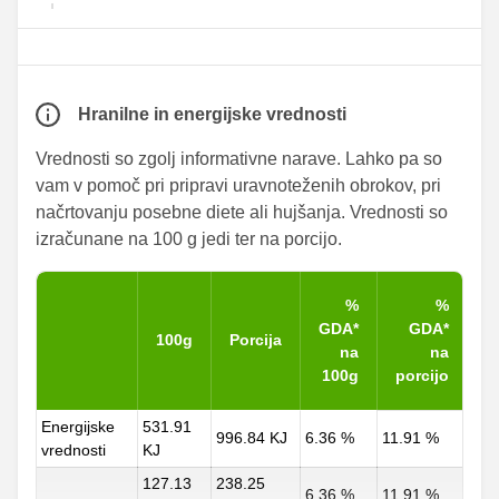
Hranilne in energijske vrednosti
Vrednosti so zgolj informativne narave. Lahko pa so
vam v pomoč pri pripravi uravnoteženih obrokov, pri
načrtovanju posebne diete ali hujšanja. Vrednosti so
izračunane na 100 g jedi ter na porcijo.
%
%
GDA*
GDA*
100g
Porcija
na
na
100g
porcijo
Energijske
531.91
996.84 KJ
6.36 %
11.91 %
vrednosti
KJ
127.13
238.25
6.36 %
11.91 %