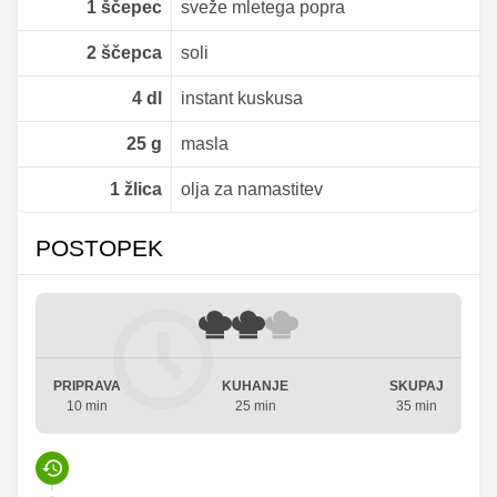
1
ščepec
sveže mletega popra
2
ščepca
soli
4
dl
instant kuskusa
25
g
masla
1
žlica
olja za namastitev
POSTOPEK
PRIPRAVA
KUHANJE
SKUPAJ
10 min
25 min
35 min