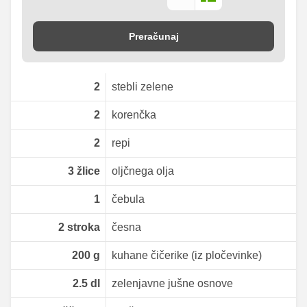
Preračunaj
2
stebli zelene
2
korenčka
2
repi
3
žlice
oljčnega olja
1
čebula
2
stroka
česna
200
g
kuhane čičerike (iz pločevinke)
2.5
dl
zelenjavne jušne osnove