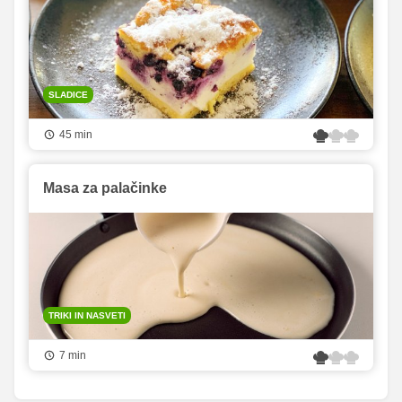
SLADICE
45 min
Masa za palačinke
TRIKI IN NASVETI
7 min