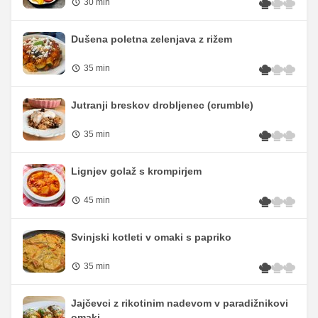
30 min
Dušena poletna zelenjava z rižem
35 min
Jutranji breskov drobljenec (crumble)
35 min
Lignjev golaž s krompirjem
45 min
Svinjski kotleti v omaki s papriko
35 min
Jajčevci z rikotinim nadevom v paradižnikovi
omaki