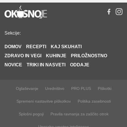
Sekcije:
DOMOV
RECEPTI
KAJ SKUHATI
ZDRAVO IN VEGI
KUHINJE
PRILOŽNOSTNO
NOVICE
TRIKI IN NASVETI
ODDAJE
Oglaševanje
Uredništvo
PRO PLUS
Piškotki
Spremeni nastavitve piškotkov
Politika zasebnosti
Splošni pogoji
Pravila ravnanja za zaščito otrok
Uporaba umetne inteligence