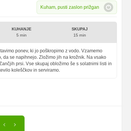
Kuham, pusti zaslon prižgan
KUHANJE
SKUPAJ
5 min
15 min
stavimo ponev, ki jo poškropimo z vodo. Vzamemo
ko, da se napihnejo. Zložimo jih na krožnik. Na vsako
čančjih prsi. Vse skupaj obložimo še s solatnimi listi in
evilo koleščkov in serviramo.