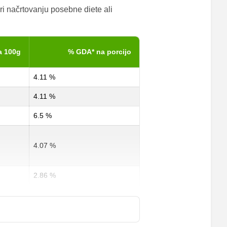
ri načrtovanju posebne diete ali
a 100g
% GDA* na porcijo
4.11 %
4.11 %
6.5 %
4.07 %
2.86 %
0 %
2 %