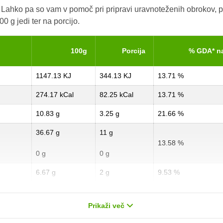
. Lahko pa so vam v pomoč pri pripravi uravnoteženih obrokov, p
0 g jedi ter na porcijo.
100g
Porcija
% GDA* n
1147.13 KJ
344.13 KJ
13.71 %
274.17 kCal
82.25 kCal
13.71 %
10.83 g
3.25 g
21.66 %
36.67 g
11 g
13.58 %
0 g
0 g
6.67 g
2 g
9.53 %
0 g
0 g
0 %
Prikaži več
1.67 g
0.5 g
6.68 %