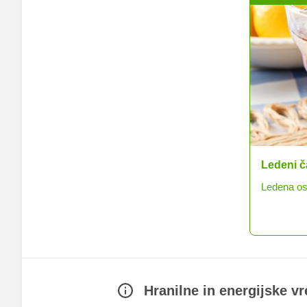
Jagodna
Za vroče d
Hranilne in energijske v