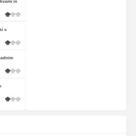
skvami in
ki s
sadnim
o