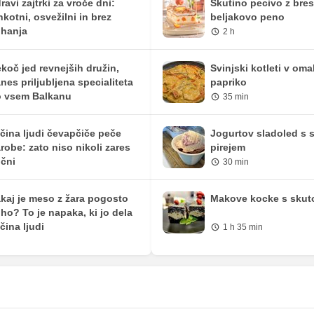
ravi zajtrki za vroče dni:
Skutino pecivo z bre
hkotni, osvežilni in brez
beljakovo peno
hanja
2 h
koč jed revnejših družin,
Svinjski kotleti v oma
nes priljubljena specialiteta
papriko
 vsem Balkanu
35 min
čina ljudi čevapčiče peče
Jogurtov sladoled s 
robe: zato niso nikoli zares
pirejem
čni
30 min
kaj je meso z žara pogosto
Makove kocke s skut
ho? To je napaka, ki jo dela
čina ljudi
1 h 35 min