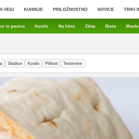
N VEGI
KUHINJE
PRILOŽNOSTNO
NOVICE
TRIKI 
ce in peciva
Kosilo
Na hitro
Zima
Dieta
Maste
a
Sladice
Kosilo
Piškoti
Testenine