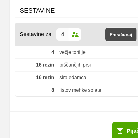
SESTAVINE
Sestavine za
Preračunaj
4
večje tortilje
16
rezin
piščančjih prsi
16
rezin
sira edamca
8
listov mehke solate
Pija