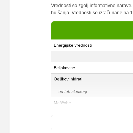
Vrednosti so zgolj informativne narave
hujšanja. Vrednosti so izračunane na 10
Energijske vrednosti
Beljakovine
Ogljikovi hidrati
od teh sladkorji
Maščobe
od teh nasičene maščobne kisline
Vlaknine