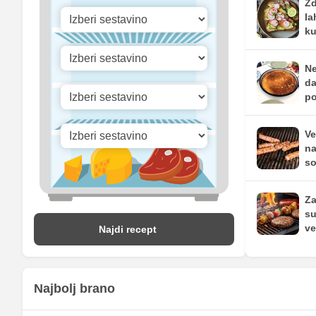
Zd
la
ku
Ne
da
po
Ve
na
so
Za
su
ve
Najdi recept
Najbolj brano