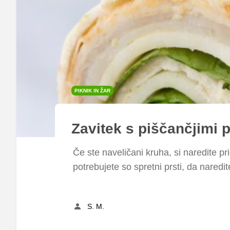
PIKNIK IN ŽAR
Zavitek s piščančjimi 
Če ste naveličani kruha, si naredite pri
potrebujete so spretni prsti, da naredit
S. M.