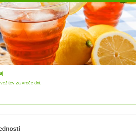
 bovla
ni – božanska in osvežujoča pijača.
rednosti