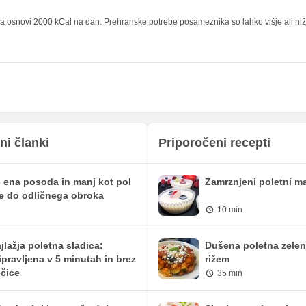
66.67 g
20 g
 osnovi 2000 kCal na dan. Prehranske potrebe posameznika so lahko višje ali nižje,
1.67 mg
0.5 mg
22.5 mg
6.75 mg
171.67 mg
51.5 mg
96.67 mg
29 mg
136.67 mg
41 mg
ni članki
Priporočeni recepti
0 mg
0 mg
 ena posoda in manj kot pol
Zamrznjeni poletni ma
20 mg
6 mg
e do odličnega obroka
10 min
21.67 iu
6.5 iu
0 mg
0 mg
jlažja poletna sladica:
Dušena poletna zelen
ipravljena v 5 minutah in brez
rižem
0 mg
0 mg
čice
35 min
0 mg
0 mg