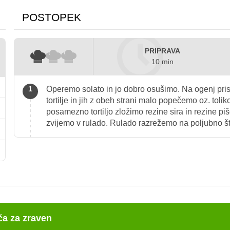
POSTOPEK
PRIPRAVA
10 min
Operemo solato in jo dobro osušimo. Na ogenj pri
tortilje in jih z obeh strani malo popečemo oz. toli
posamezno tortiljo zložimo rezine sira in rezine piš
zvijemo v rulado. Rulado razrežemo na poljubno št
ča za zraven