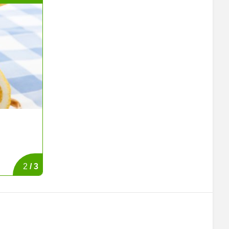
Domači malinovec
Priljubljena pijača otroštva in mladosti.
3
/
3