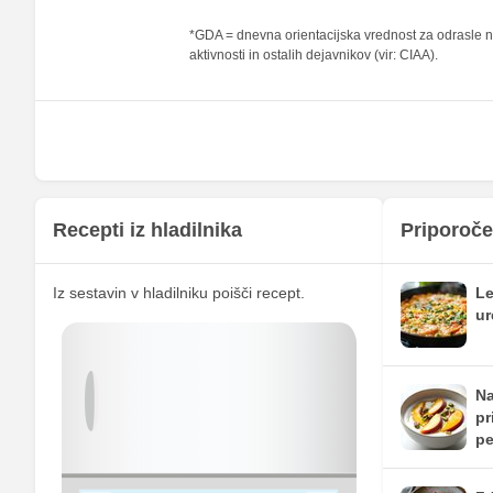
Folna kislina
*GDA = dnevna orientacijska vrednost za odrasle na
aktivnosti in ostalih dejavnikov (vir: CIAA).
Železo
Magnezij
Kalij
Kalcij
Fosfor
Recepti iz hladilnika
Priporoče
Cink
Iz sestavin v hladilniku poišči recept.
Le
Selen
ur
Vitamin A
Vitamin B1
Na
pr
Vitamin C
pe
Vitamin D