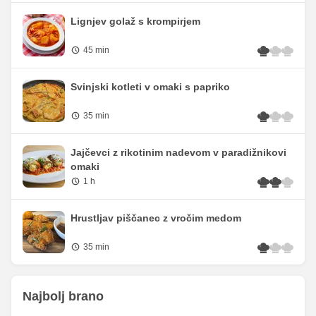
Lignjev golaž s krompirjem
45 min
Svinjski kotleti v omaki s papriko
35 min
Jajčevci z rikotinim nadevom v paradižnikovi
omaki
1 h
Hrustljav piščanec z vročim medom
35 min
Najbolj brano