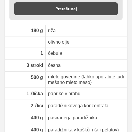
Preračunaj
180
g
riža
olivno olje
1
čebula
3
stroki
česna
mlete govedine (lahko uporabite tudi
500
g
mešano mleto meso)
1
žlička
paprike v prahu
2
žlici
paradižnikovega koncentrata
400
g
pasiranega paradižnika
400
g
paradižnika v koškčih (ali pelatov)