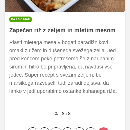
KAJ SKUHATI
Zapečen riž z zeljem in mletim mesom
Plasti mletega mesa v bogati paradižnikovi
omaki z rižem in dušenega svežega zelja. Jed
pred koncem peke potresemo še z naribanim
sirom in hitro bo pripravljena, da navduši vse
jedce. Super recept s svežim zeljem, bo
marsikoga razveselil tudi zaradi dejstva, da
lahko v jedi uporabimo ostanke kuhanega riža.
Su.S.