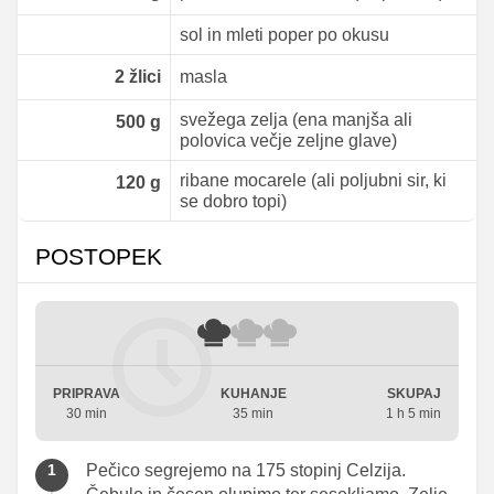
sol in mleti poper po okusu
2
žlici
masla
svežega zelja (ena manjša ali
500
g
polovica večje zeljne glave)
ribane mocarele (ali poljubni sir, ki
120
g
se dobro topi)
POSTOPEK
PRIPRAVA
KUHANJE
SKUPAJ
30 min
35 min
1 h 5 min
Pečico segrejemo na 175 stopinj Celzija.