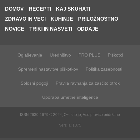
DOMOV
RECEPTI
KAJ SKUHATI
ZDRAVO IN VEGI
KUHINJE
PRILOŽNOSTNO
NOVICE
TRIKI IN NASVETI
ODDAJE
Oglaševanje
Uredništvo
PRO PLUS
Piškotki
Spremeni nastavitve piškotkov
Politika zasebnosti
Splošni pogoji
Pravila ravnanja za zaščito otrok
Uporaba umetne inteligence
ISSN 2630-1679 © 2024, Okusno.je, Vse pravice pridržane
Verzija: 1875