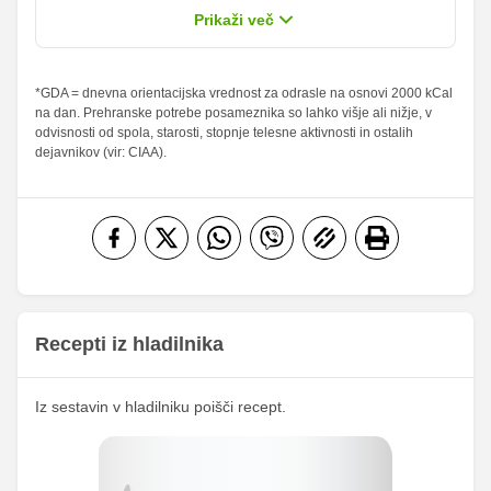
od teh
1.91 g
11 g
Prikaži več
sladkorji
Maščobe
*GDA = dnevna orientacijska vrednost za odrasle na osnovi 2000 kCal
6.5 g
37.5 g
9.29 %
53.57 %
na dan. Prehranske potrebe posameznika so lahko višje ali nižje, v
od teh
odvisnosti od spola, starosti, stopnje telesne aktivnosti in ostalih
nasičene
2.82 g
16.25 g
14.1 %
81.25 %
dejavnikov (vir: CIAA).
maščobne
kisline
Vlaknine
0.91 g
5.25 g
3.64 %
21 %
Folna kislina
0 g
0 g
Železo
0.39 mg
2.25 mg
17.58
Magnezij
101.5 mg
mg
Recepti iz hladilnika
254.57
Kalij
1469.5 mg
mg
Iz sestavin v hladilniku poišči recept.
53.53
Kalcij
309 mg
mg
83.33