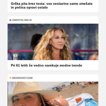
Grška pita brez testa: vse sestavine samo zmešate
in pečica opravi ostalo
ZADOVOLJNA.SI
Pri 61 letih še vedno narekuje modne trende
MOSKISVET.COM