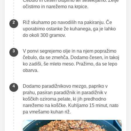
Čebulo in česen olupimo ter sesekljamo. Zelje
očistimo in narežemo na krpice.
Riž skuhamo po navodilih na pakiranju. Če
uporabimo ostanke že kuhanega, ga je lahko
do okoli 300 gramov.
V ponvi segrejemo olje in na njem popražimo
čebulo, da se zmehča. Dodamo česen, in takoj
ko zadiši, še mleto meso. Pražimo, da se lepo
obarva.
Dodamo paradižnikovo mezgo, papriko v
prahu, pasiran paradižnik in paradižnik v
koščkih oziroma pelate, ki jih predhodno
narežemo na koščke. Kuhljamo 15 minut, nato
pa vmešamo kuhan riž.