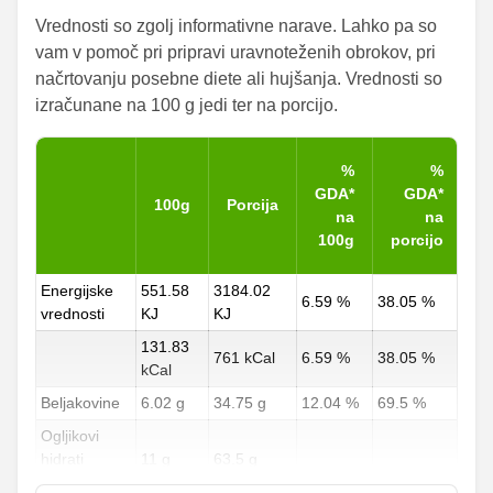
Vrednosti so zgolj informativne narave. Lahko pa so
vam v pomoč pri pripravi uravnoteženih obrokov, pri
načrtovanju posebne diete ali hujšanja. Vrednosti so
izračunane na 100 g jedi ter na porcijo.
%
%
GDA*
GDA*
100g
Porcija
na
na
100g
porcijo
Energijske
551.58
3184.02
6.59 %
38.05 %
vrednosti
KJ
KJ
131.83
761 kCal
6.59 %
38.05 %
kCal
Beljakovine
6.02 g
34.75 g
12.04 %
69.5 %
Ogljikovi
hidrati
11 g
63.5 g
4.07 %
23.52 %