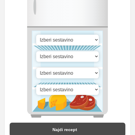
Fosfor
481 mg
mg
Cink
1 mg
5.75 mg
Selen
5.5 mg
31.75 mg
371.29
Vitamin A
2143.25 iu
iu
Vitamin B1
0 mg
0 mg
Vitamin C
12.6 mg
72.75 mg
Vitamin D
0 mg
0 mg
Najdi recept