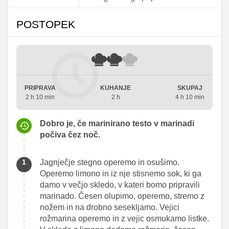
POSTOPEK
PRIPRAVA
KUHANJE
SKUPAJ
2 h 10 min
2 h
4 h 10 min
Dobro je, če marinirano testo v marinadi
počiva čez noč.
Jagnječje stegno operemo in osušimo.
Operemo limono in iz nje stisnemo sok, ki ga
damo v večjo skledo, v kateri bomo pripravili
marinado. Česen olupimo, operemo, stremo z
nožem in na drobno sesekljamo. Vejici
rožmarina operemo in z vejic osmukamo listke.