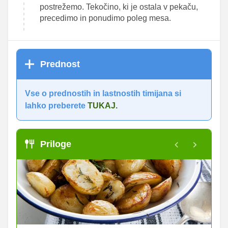
postrežemo. Tekočino, ki je ostala v pekaču,
precedimo in ponudimo poleg mesa.
Prednost
Vse o prednostih in lastnostih timijana si
lahko preberete
TUKAJ.
Priloge