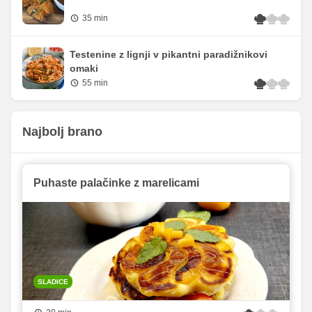
35 min
Testenine z lignji v pikantni paradižnikovi
omaki
55 min
Najbolj brano
Puhaste palačinke z marelicami
SLADICE