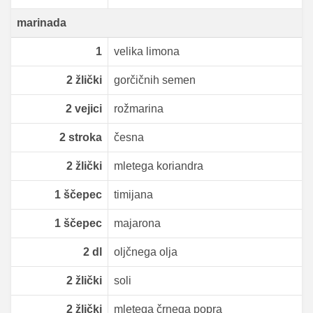
marinada
1
velika limona
2
žlički
gorčičnih semen
2
vejici
rožmarina
2
stroka
česna
2
žlički
mletega koriandra
1
ščepec
timijana
1
ščepec
majarona
2
dl
oljčnega olja
2
žlički
soli
2
žlički
mletega črnega popra