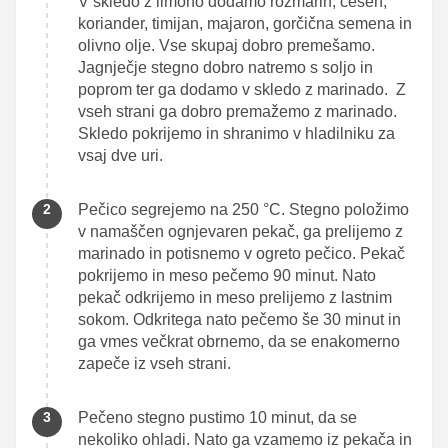
V skledo z limono dodamo rožmarin, česen,
koriander, timijan, majaron, gorčična semena in
olivno olje. Vse skupaj dobro premešamo.
Jagnječje stegno dobro natremo s soljo in
poprom ter ga dodamo v skledo z marinado. Z
vseh strani ga dobro premažemo z marinado.
Skledo pokrijemo in shranimo v hladilniku za
vsaj dve uri.
Pečico segrejemo na 250 °C. Stegno položimo
v namaščen ognjevaren pekač, ga prelijemo z
marinado in potisnemo v ogreto pečico. Pekač
pokrijemo in meso pečemo 90 minut. Nato
pekač odkrijemo in meso prelijemo z lastnim
sokom. Odkritega nato pečemo še 30 minut in
ga vmes večkrat obrnemo, da se enakomerno
zapeče iz vseh strani.
Pečeno stegno pustimo 10 minut, da se
nekoliko ohladi. Nato ga vzamemo iz pekača in