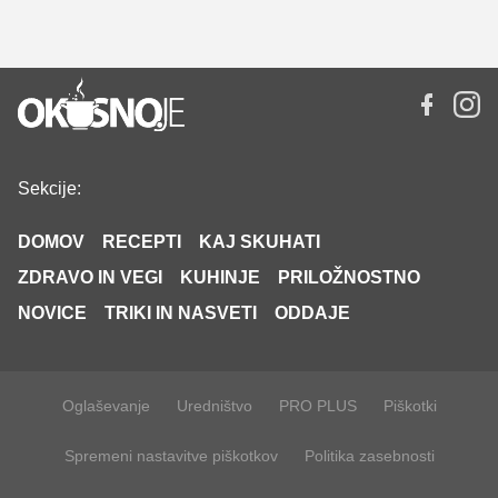
Sekcije:
DOMOV
RECEPTI
KAJ SKUHATI
ZDRAVO IN VEGI
KUHINJE
PRILOŽNOSTNO
NOVICE
TRIKI IN NASVETI
ODDAJE
Oglaševanje
Uredništvo
PRO PLUS
Piškotki
Spremeni nastavitve piškotkov
Politika zasebnosti