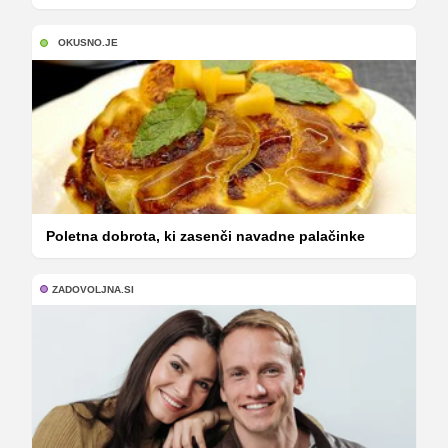
OKUSNO.JE
Poletna dobrota, ki zasenči navadne palačinke
ZADOVOLJNA.SI