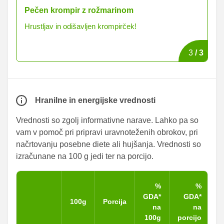
Pečen krompir z rožmarinom
Pe
Hrustljav in odišavljen krompirček!
Kr
3
/
3
Hranilne in energijske vrednosti
Vrednosti so zgolj informativne narave. Lahko pa so
vam v pomoč pri pripravi uravnoteženih obrokov, pri
načrtovanju posebne diete ali hujšanja. Vrednosti so
izračunane na 100 g jedi ter na porcijo.
%
%
GDA*
GDA*
100g
Porcija
na
na
100g
porcijo