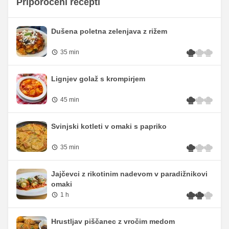
Priporočeni recepti
Dušena poletna zelenjava z rižem
35 min
Lignjev golaž s krompirjem
45 min
Svinjski kotleti v omaki s papriko
35 min
Jajčevci z rikotinim nadevom v paradižnikovi
omaki
1 h
Hrustljav piščanec z vročim medom