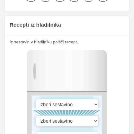
Železo
1.29 mg
3.67 mg
Magnezij
24 mg
68 mg
Recepti iz hladilnika
303.85
Kalij
861 mg
mg
25.64
Iz sestavin v hladilniku poišči recept.
Kalcij
72.67 mg
mg
171.33
Fosfor
485.5 mg
mg
Cink
2.82 mg
8 mg
Selen
4.71 mg
13.33 mg
Vitamin A
38.88 iu
110.17 iu
Vitamin B1
0 mg
0 mg
Vitamin C
2.18 mg
6.17 mg
Vitamin D
0 mg
0 mg