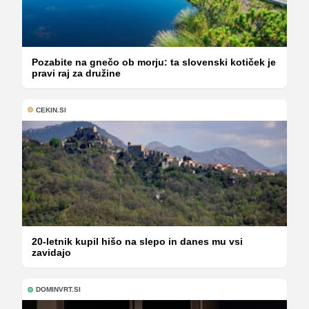
Pozabite na gnečo ob morju: ta slovenski kotiček je
pravi raj za družine
CEKIN.SI
20-letnik kupil hišo na slepo in danes mu vsi
zavidajo
DOMINVRT.SI