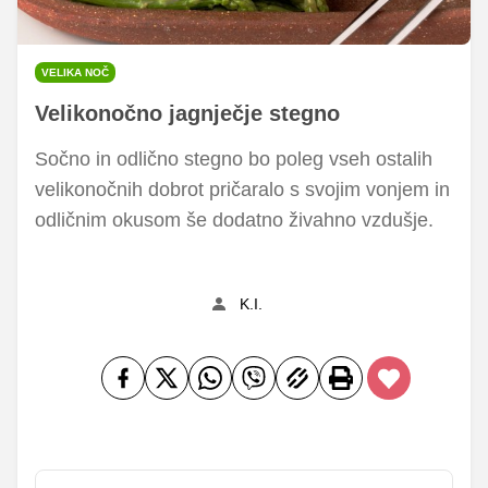
VELIKA NOČ
Velikonočno jagnječje stegno
Sočno in odlično stegno bo poleg vseh ostalih
velikonočnih dobrot pričaralo s svojim vonjem in
odličnim okusom še dodatno živahno vzdušje.
K.I.