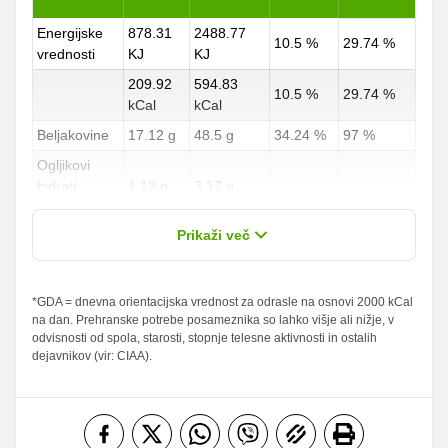
Energijske
878.31
2488.77
10.5 %
29.74 %
vrednosti
KJ
KJ
209.92
594.83
10.5 %
29.74 %
kCal
kCal
Beljakovine
17.12 g
48.5 g
34.24 %
97 %
Ogljikovi
hidrati
1.12 g
3.17 g
0.41 %
1.17 %
od teh
0.06 g
0.17 g
Prikaži več
sladkorji
Maščobe
*GDA = dnevna orientacijska vrednost za odrasle na osnovi 2000 kCal
14.29 g
40.5 g
20.41 %
57.86 %
na dan. Prehranske potrebe posameznika so lahko višje ali nižje, v
od teh
odvisnosti od spola, starosti, stopnje telesne aktivnosti in ostalih
nasičene
6.59 g
18.67 g
32.95 %
93.35 %
dejavnikov (vir: CIAA).
maščobne
kisline
Vlaknine
0.47 g
1.33 g
1.88 %
5.32 %
Folna kislina
0 g
0 g