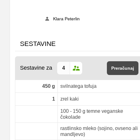
Klara Peterlin
SESTAVINE
Sestavine za
Preračunaj
450
g
svilnatega tofuja
1
zrel kaki
100 - 150 g temne veganske
čokolade
rastlinsko mleko (sojino, ovseno ali
mandljevo)