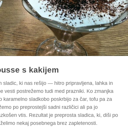
usse s kakijem
 sladic, ki nas rešijo — hitro pripravljena, lahka in
abe vesti postrežemo tudi med prazniki. Ko zmanjka
avno karamelno sladkobo poskrbijo za čar, tofu pa za
mo po preprostejši sadni različici ali pa jo
ošen vtis. Rezultat je preprosta sladica, ki, diši po
o želimo nekaj posebnega brez zapletenosti.