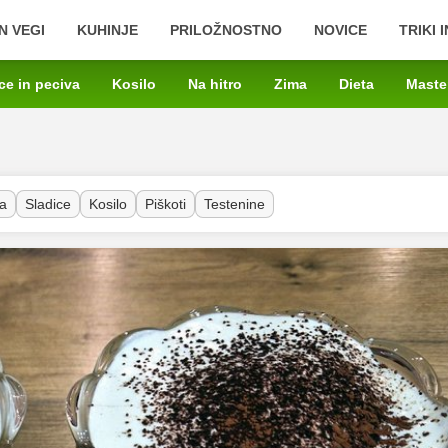
N VEGI
KUHINJE
PRILOŽNOSTNO
NOVICE
TRIKI 
ce in peciva
Kosilo
Na hitro
Zima
Dieta
Maste
a
Sladice
Kosilo
Piškoti
Testenine