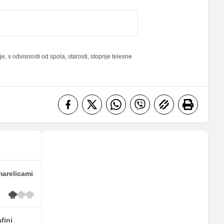
22.5 %
8 %
 v odvisnosti od spola, starosti, stopnje telesne
marelicami
fini