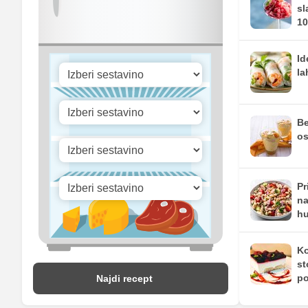
sl
Vitamin C
10
Vitamin D
Id
la
Be
os
Pr
na
hu
Ko
st
po
Najdi recept