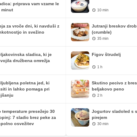
adica: priprava vam vzame le
9.48 mg
16.5 mg
 minut
10 min
0 mg
0 mg
eja za vroče dni, ki navduši z
Jutranji breskov drob
hkotnostjo in svežino
(crumble)
35 min
ljakovinska sladica, ki je
Figov štrudelj
vojila družbena omrežja
1 h
iljubljena poletna jed, ki
Skutino pecivo z bre
siti in lahko pomaga pri
beljakovo peno
jšanju
2 h
 temperature presežejo 30
Jogurtov sladoled s 
opinj: 7 sladic brez peke za
pirejem
polno osvežitev
30 min