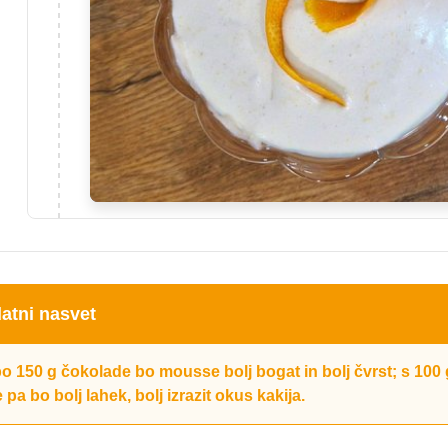
atni nasvet
o 150 g čokolade bo mousse bolj bogat in bolj čvrst; s 100 
pa bo bolj lahek, bolj izrazit okus kakija.