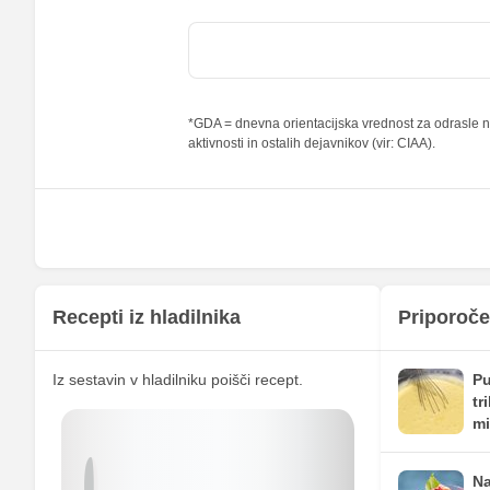
od teh nasičene maščobne kisline
Vlaknine
Folna kislina
*GDA = dnevna orientacijska vrednost za odrasle na
aktivnosti in ostalih dejavnikov (vir: CIAA).
Železo
Magnezij
Kalij
Kalcij
Fosfor
Recepti iz hladilnika
Priporoče
Cink
Iz sestavin v hladilniku poišči recept.
Pu
Selen
tr
mi
Vitamin A
Vitamin B1
Na