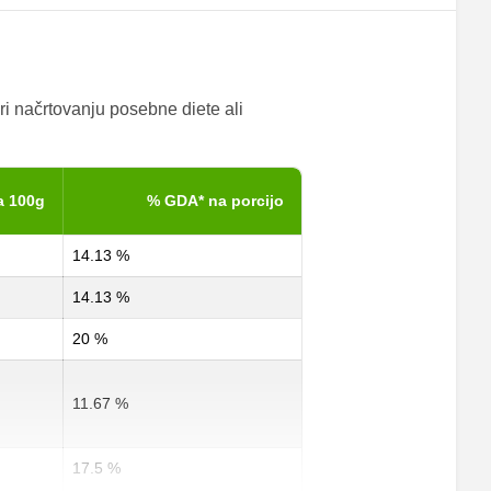
ri načrtovanju posebne diete ali
a 100g
% GDA* na porcijo
14.13 %
14.13 %
20 %
11.67 %
17.5 %