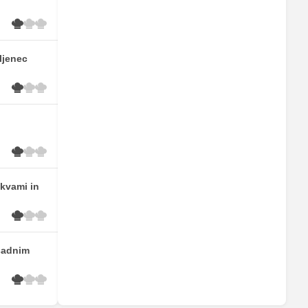
ljenec
skvami in
sadnim