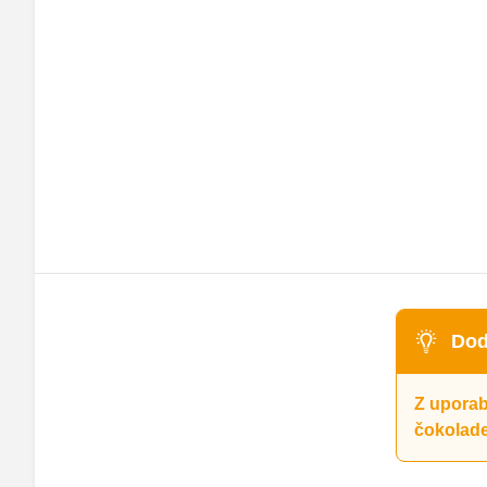
Dod
Z uporab
čokolade 