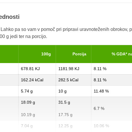
rednosti
. Lahko pa so vam v pomoč pri pripravi uravnoteženih obrokov, p
0 g jedi ter na porcijo.
100g
Porcija
% GDA* n
678.81 KJ
1181.98 KJ
8.11 %
162.24 kCal
282.5 kCal
8.11 %
5.74 g
10 g
11.48 %
18.09 g
31.5 g
6.7 %
10.19 g
17.75 g
7.04 g
12.25 g
10.06 %