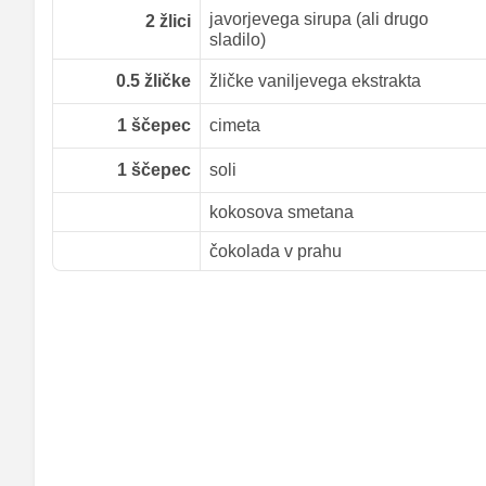
javorjevega sirupa (ali drugo
2
žlici
sladilo)
0.5
žličke
žličke vaniljevega ekstrakta
1
ščepec
cimeta
1
ščepec
soli
kokosova smetana
čokolada v prahu