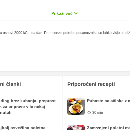
2.58 g
4.5 g
12.9 %
Prikaži več
1.15 g
2 g
4.6 %
0 g
0 g
 osnovi 2000 kCal na dan. Prehranske potrebe posameznika so lahko višje ali nižje,
4.59 mg
8 mg
41.64 mg
72.5 mg
216.94 mg
377.75 mg
248.1 mg
432 mg
96.05 mg
167.25 mg
ni članki
Priporočeni recepti
0.29 mg
0.5 mg
ding brez kuhanja: preprost
Puhaste palačinke z 
5.6 mg
9.75 mg
ik za pripravo v le nekaj
nutah
30 min
63.17 iu
110 iu
0 mg
0 mg
jbolj osvežilna poletna
Zamrznjeni poletni ma