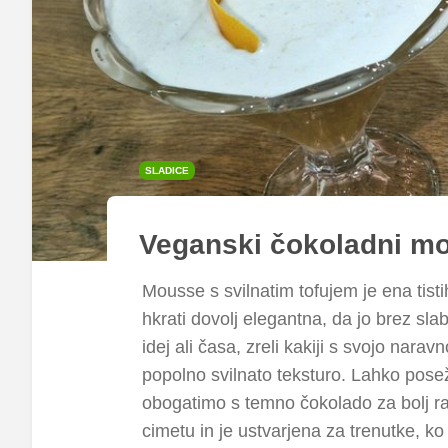
SLADICE
Veganski čokoladni mo
Mousse s svilnatim tofujem je ena tistih
hkrati dovolj elegantna, da jo brez sl
idej ali časa, zreli kakiji s svojo nar
popolno svilnato teksturo. Lahko poseže
obogatimo s temno čokolado za bolj razk
cimetu in je ustvarjena za trenutke, k