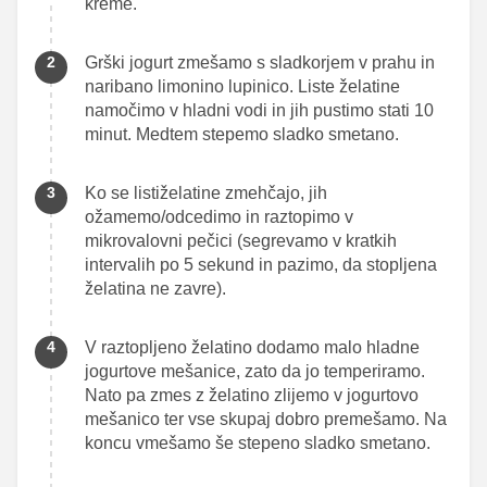
kreme.
Grški jogurt zmešamo s sladkorjem v prahu in
naribano limonino lupinico. Liste želatine
namočimo v hladni vodi in jih pustimo stati 10
minut. Medtem stepemo sladko smetano.
Ko se listiželatine zmehčajo, jih
ožamemo/odcedimo in raztopimo v
mikrovalovni pečici (segrevamo v kratkih
intervalih po 5 sekund in pazimo, da stopljena
želatina ne zavre).
V raztopljeno želatino dodamo malo hladne
jogurtove mešanice, zato da jo temperiramo.
Nato pa zmes z želatino zlijemo v jogurtovo
mešanico ter vse skupaj dobro premešamo. Na
koncu vmešamo še stepeno sladko smetano.