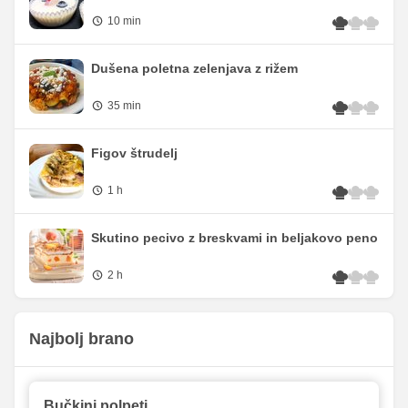
10 min
Dušena poletna zelenjava z rižem
35 min
Figov štrudelj
1 h
Skutino pecivo z breskvami in beljakovo peno
2 h
Najbolj brano
Bučkini polpeti