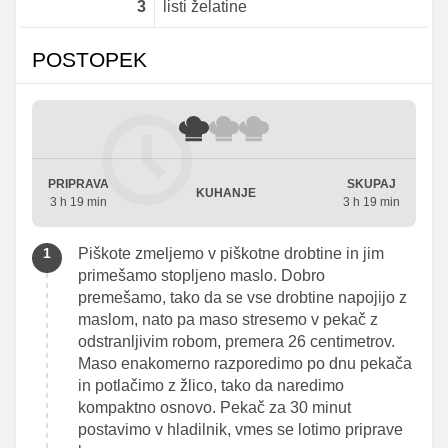
3
listi želatine
POSTOPEK
PRIPRAVA
SKUPAJ
KUHANJE
3 h 19 min
3 h 19 min
Piškote zmeljemo v piškotne drobtine in jim
primešamo stopljeno maslo. Dobro
premešamo, tako da se vse drobtine napojijo z
maslom, nato pa maso stresemo v pekač z
odstranljivim robom, premera 26 centimetrov.
Maso enakomerno razporedimo po dnu pekača
in potlačimo z žlico, tako da naredimo
kompaktno osnovo. Pekač za 30 minut
postavimo v hladilnik, vmes se lotimo priprave