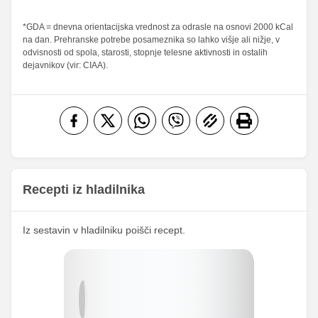
Maščobe
*GDA = dnevna orientacijska vrednost za odrasle na osnovi 2000 kCal
9.77 g
12.9 g
13.96 %
18.43 %
na dan. Prehranske potrebe posameznika so lahko višje ali nižje, v
od teh
odvisnosti od spola, starosti, stopnje telesne aktivnosti in ostalih
nasičene
5.83 g
7.7 g
29.15 %
38.5 %
dejavnikov (vir: CIAA).
maščobne
kisline
Vlaknine
1.14 g
1.5 g
4.56 %
6 %
Folna kislina
14.24 g
18.8 g
Železo
0.68 mg
0.9 mg
14.46
Magnezij
19.1 mg
mg
Recepti iz hladilnika
107.76
Kalij
142.3 mg
mg
Iz sestavin v hladilniku poišči recept.
80.42
Kalcij
106.2 mg
mg
68.69
Fosfor
90.7 mg
mg
Cink
0.15 mg
0.2 mg