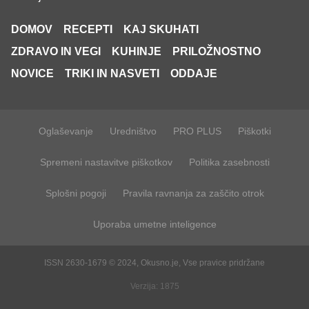
DOMOV
RECEPTI
KAJ SKUHATI
ZDRAVO IN VEGI
KUHINJE
PRILOŽNOSTNO
NOVICE
TRIKI IN NASVETI
ODDAJE
Oglaševanje
Uredništvo
PRO PLUS
Piškotki
Spremeni nastavitve piškotkov
Politika zasebnosti
Splošni pogoji
Pravila ravnanja za zaščito otrok
Uporaba umetne inteligence
ISSN 2630-1679 © 2024, Okusno.je, Vse pravice pridržane
Verzija: 1875