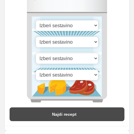
Selen
7.65 mg
10.1 mg
292.46
Vitamin A
386.2 iu
iu
Vitamin B1
0 mg
0 mg
Vitamin C
2.04 mg
2.7 mg
Vitamin D
0.08 mg
0.1 mg
Najdi recept