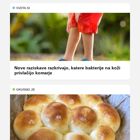
VIZITA.SI
Nove raziskave razkrivajo, katere bakterije na koži
privlačijo komarje
OKUSNO.JE