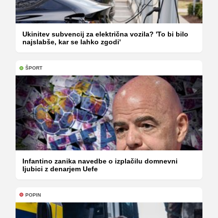
Ukinitev subvencij za električna vozila? 'To bi bilo
najslabše, kar se lahko zgodi'
ŠPORT
Infantino zanika navedbe o izplačilu domnevni
ljubici z denarjem Uefe
POPIN