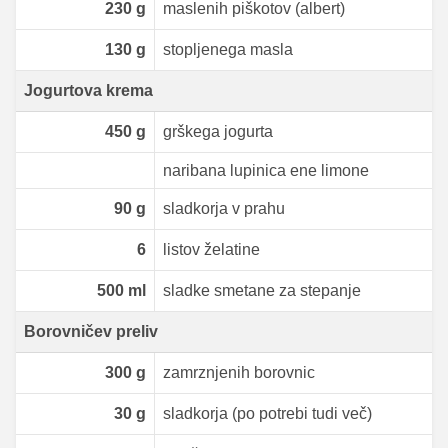
230
g
maslenih piškotov (albert)
130
g
stopljenega masla
Jogurtova krema
450
g
grškega jogurta
naribana lupinica ene limone
90
g
sladkorja v prahu
6
listov želatine
500
ml
sladke smetane za stepanje
Borovničev preliv
300
g
zamrznjenih borovnic
30
g
sladkorja (po potrebi tudi več)