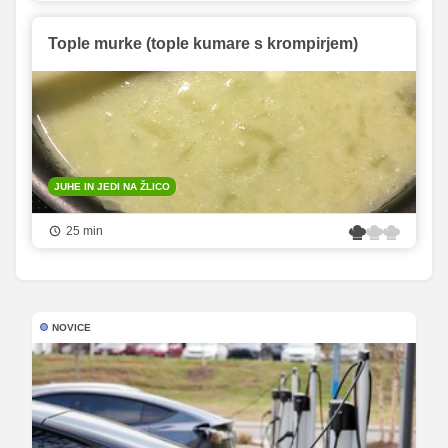
Tople murke (tople kumare s krompirjem)
JUHE IN JEDI NA ŽLICO
25 min
NOVICE