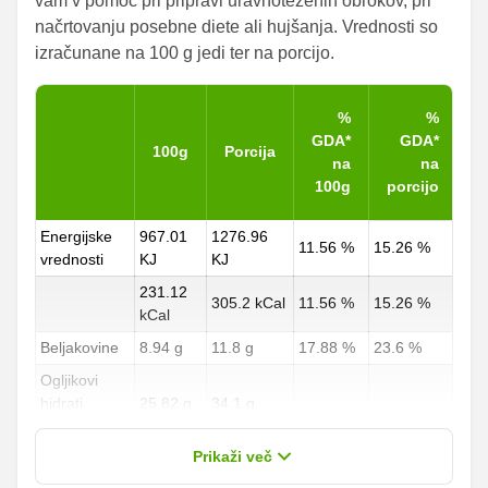
vam v pomoč pri pripravi uravnoteženih obrokov, pri
načrtovanju posebne diete ali hujšanja. Vrednosti so
izračunane na 100 g jedi ter na porcijo.
%
%
GDA*
GDA*
100g
Porcija
na
na
100g
porcijo
Energijske
967.01
1276.96
11.56 %
15.26 %
vrednosti
KJ
KJ
231.12
305.2 kCal
11.56 %
15.26 %
kCal
Beljakovine
8.94 g
11.8 g
17.88 %
23.6 %
Ogljikovi
hidrati
25.82 g
34.1 g
9.56 %
12.63 %
od teh
13.18 g
17.4 g
Prikaži več
sladkorji