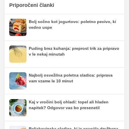
Priporočeni članki
Bolj sočno kot jogurtovo: poletno pecivo, ki
vedno uspe
Puding brez kuhanja: preprost trik za pripravo
v le nekaj minutah
Najbolj osvežilna poletna sladica: priprava
vam vzame le 10 minut
Kaj v vročini bolj ohladi: topel ali hladen
napitek? Odgovor vas bo presenetil
Beljakovinska sladica, ki je osvojila družbena