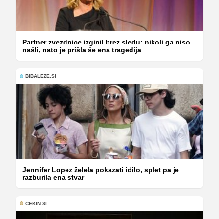
Partner zvezdnice izginil brez sledu: nikoli ga niso
našli, nato je prišla še ena tragedija
BIBALEZE.SI
Jennifer Lopez želela pokazati idilo, splet pa je
razburila ena stvar
CEKIN.SI