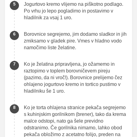
Jogurtovo kremo vlijemo na piškotno podlago.
Po vrhu jo lepo pogladimo in postavimo v
hladilnik za vsaj 1 uro.
Borovnice segrejemo, jim dodamo sladkor in jih
zmiksamo v gladek pire. Vmes v hladno vodo
namočimo liste želatine.
Ko je želatina pripravljena, jo ožamemo in
raztopimo v toplem borovničevem pireju
(pazimo, da ni vroč!). Borovnice prelijemo čez
ohlajeno jogurtovo kremo in tortico pustimo v
hladilniku še 1 uro.
Ko je torta ohlajena stranice pekača segrejemo
s kuhinjskim gorilnikom (brener), tako da krema
malce odstopi, nato ga šele previdno
odstranimo. Če gorilnika nimamo, lahko obod
pekača obložimo z acetatno folijo, preden na