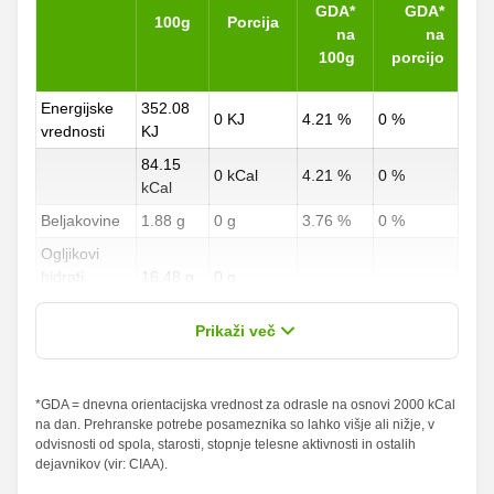
GDA*
GDA*
100g
Porcija
na
na
100g
porcijo
Energijske
352.08
0 KJ
4.21 %
0 %
vrednosti
KJ
84.15
0 kCal
4.21 %
0 %
kCal
Beljakovine
1.88 g
0 g
3.76 %
0 %
Ogljikovi
hidrati
16.48 g
0 g
6.1 %
0 %
od teh
7.27 g
0 g
Prikaži več
sladkorji
Maščobe
*GDA = dnevna orientacijska vrednost za odrasle na osnovi 2000 kCal
1.14 g
0 g
1.63 %
0 %
na dan. Prehranske potrebe posameznika so lahko višje ali nižje, v
od teh
odvisnosti od spola, starosti, stopnje telesne aktivnosti in ostalih
nasičene
0.28 g
0 g
1.4 %
0 %
dejavnikov (vir: CIAA).
maščobne