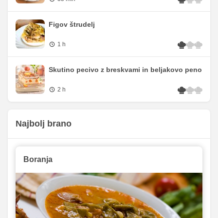
Figov štrudelj
1 h
Skutino pecivo z breskvami in beljakovo peno
2 h
Najbolj brano
Boranja