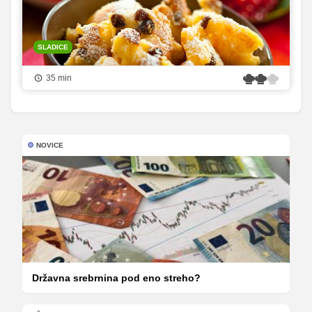
SLADICE
35 min
NOVICE
Državna srebrnina pod eno streho?