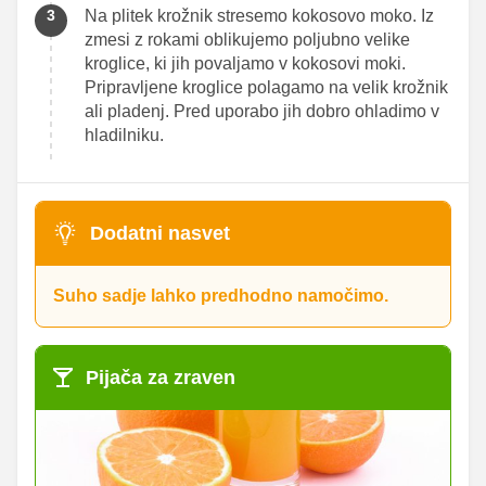
Na plitek krožnik stresemo kokosovo moko. Iz
zmesi z rokami oblikujemo poljubno velike
kroglice, ki jih povaljamo v kokosovi moki.
Pripravljene kroglice polagamo na velik krožnik
ali pladenj. Pred uporabo jih dobro ohladimo v
hladilniku.
Dodatni nasvet
Suho sadje lahko predhodno namočimo.
Pijača za zraven