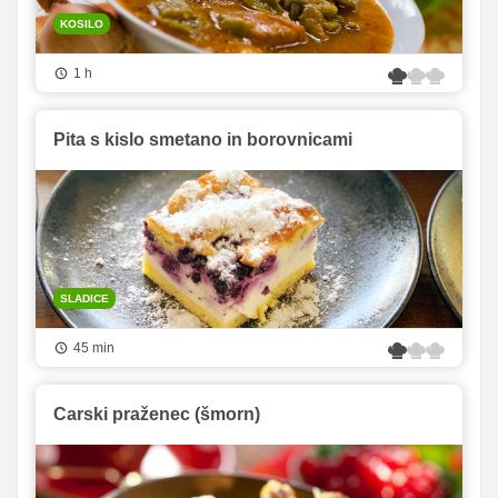
KOSILO
1 h
Pita s kislo smetano in borovnicami
SLADICE
45 min
Carski praženec (šmorn)