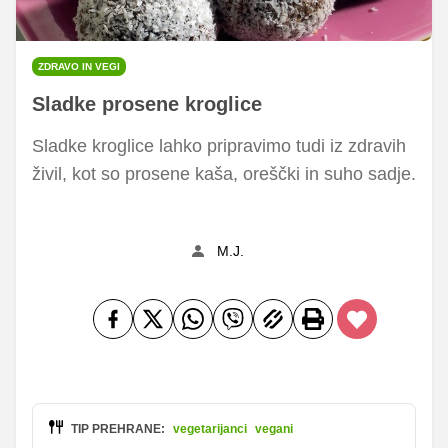
ZDRAVO IN VEGI
Sladke prosene kroglice
Sladke kroglice lahko pripravimo tudi iz zdravih
živil, kot so prosene kaša, oreščki in suho sadje.
M.J.
TIP PREHRANE:
vegetarijanci
vegani