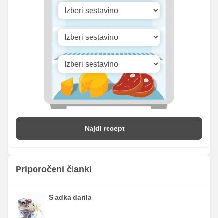
Vitamin D
0.28 mg
0 mg
Najdi recept
Priporočeni članki
Sladka darila