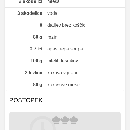
2
skodelici
mleka
3
skodelice
voda
8
datljev brez koščic
80
g
rozin
2
žlici
agavinega sirupa
100
g
mletih lešnikov
2.5
žlice
kakava v prahu
80
g
kokosove moke
POSTOPEK