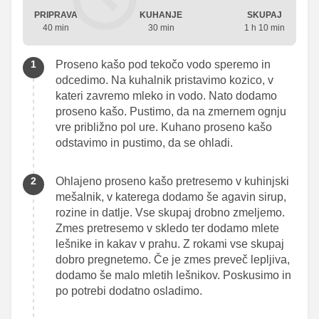
PRIPRAVA
KUHANJE
SKUPAJ
40 min
30 min
1 h 10 min
Proseno kašo pod tekočo vodo speremo in
odcedimo. Na kuhalnik pristavimo kozico, v
kateri zavremo mleko in vodo. Nato dodamo
proseno kašo. Pustimo, da na zmernem ognju
vre približno pol ure. Kuhano proseno kašo
odstavimo in pustimo, da se ohladi.
Ohlajeno proseno kašo pretresemo v kuhinjski
mešalnik, v katerega dodamo še agavin sirup,
rozine in datlje. Vse skupaj drobno zmeljemo.
Zmes pretresemo v skledo ter dodamo mlete
lešnike in kakav v prahu. Z rokami vse skupaj
dobro pregnetemo. Če je zmes preveč lepljiva,
dodamo še malo mletih lešnikov. Poskusimo in
po potrebi dodatno osladimo.