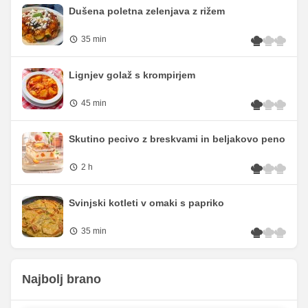
Dušena poletna zelenjava z rižem
35 min
Lignjev golaž s krompirjem
45 min
Skutino pecivo z breskvami in beljakovo peno
2 h
Svinjski kotleti v omaki s papriko
35 min
Najbolj brano