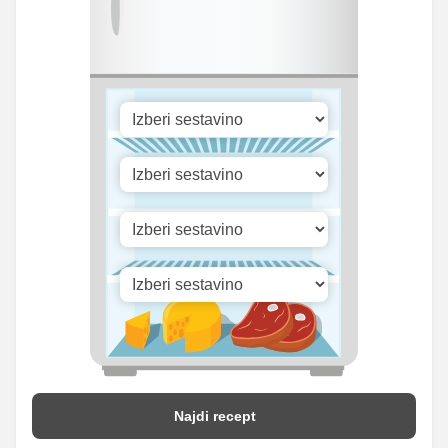
Cink
0.36 mg
0.25 mg
22.63
Selen
15.5 mg
mg
288.32
Vitamin A
197.5 iu
iu
Vitamin B1
0 mg
0 mg
Vitamin C
0 mg
0 mg
Vitamin D
0.36 mg
0.25 mg
Najdi recept