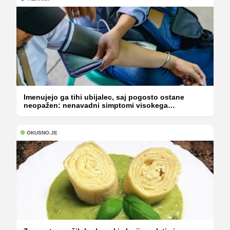
Imenujejo ga tihi ubijalec, saj pogosto ostane
neopažen: nenavadni simptomi visokega
holesterola
OKUSNO.JE