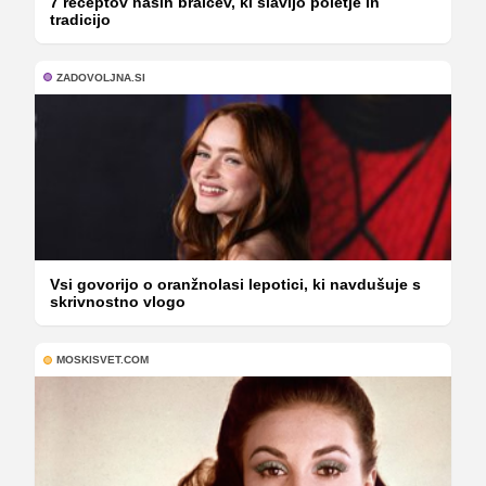
7 receptov naših bralcev, ki slavijo poletje in
tradicijo
ZADOVOLJNA.SI
Vsi govorijo o oranžnolasi lepotici, ki navdušuje s
skrivnostno vlogo
MOSKISVET.COM