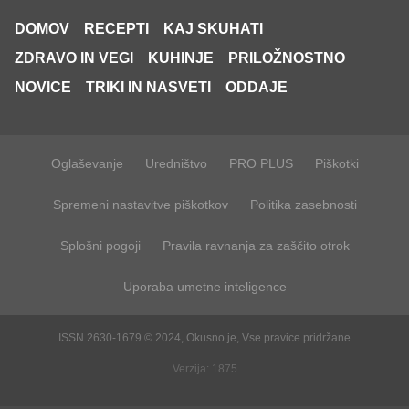
DOMOV
RECEPTI
KAJ SKUHATI
ZDRAVO IN VEGI
KUHINJE
PRILOŽNOSTNO
NOVICE
TRIKI IN NASVETI
ODDAJE
Oglaševanje
Uredništvo
PRO PLUS
Piškotki
Spremeni nastavitve piškotkov
Politika zasebnosti
Splošni pogoji
Pravila ravnanja za zaščito otrok
Uporaba umetne inteligence
ISSN 2630-1679 © 2024, Okusno.je, Vse pravice pridržane
Verzija: 1875