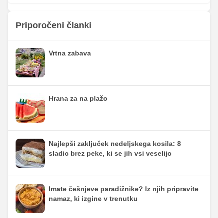
Priporočeni članki
Vrtna zabava
Hrana za na plažo
Najlepši zaključek nedeljskega kosila: 8
sladic brez peke, ki se jih vsi veselijo
Imate češnjeve paradižnike? Iz njih pripravite
namaz, ki izgine v trenutku