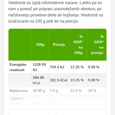
Vrednosti so zgolj informativne narave. Lahko pa so
vam v pomoč pri pripravi uravnoteženih obrokov, pri
načrtovanju posebne diete ali hujšanja. Vrednosti so
izračunane na 100 g jedi ter na porcijo.
%
%
GDA*
GDA*
100g
Porcija
na
na
100g
porcijo
Energijske
1108.59
759.4 KJ
13.25 %
9.08 %
vrednosti
KJ
264.96
181.5 kCal
13.25 %
9.08 %
kCal
Beljakovine
10.95 g
7.5 g
21.9 %
15 %
Ogljikovi
hidrati
28.47 g
19.5 g
10.54 %
7.22 %
od teh
0 g
0 g