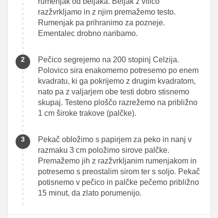
rumenjak od beljaka. Beljak z vilico
razžvrkljamo in z njim premažemo testo.
Rumenjak pa prihranimo za pozneje.
Ementalec drobno naribamo.
Pečico segrejemo na 200 stopinj Celzija.
Polovico sira enakomerno potresemo po enem
kvadratu, ki ga pokrijemo z drugim kvadratom,
nato pa z valjarjem obe testi dobro stisnemo
skupaj. Testeno ploščo razrežemo na približno
1 cm široke trakove (palčke).
Pekač obložimo s papirjem za peko in nanj v
razmaku 3 cm položimo sirove palčke.
Premažemo jih z razžvrkljanim rumenjakom in
potresemo s preostalim sirom ter s soljo. Pekač
potisnemo v pečico in palčke pečemo približno
15 minut, da zlato porumenijo.