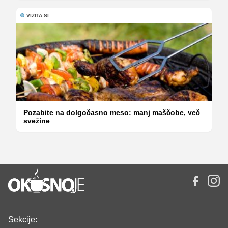
VIZITA.SI
Pozabite na dolgočasno meso: manj maščobe, več
svežine
Sekcije: