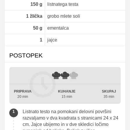
150
g
listnatega testa
1
žlička
grobo mlete soli
50
g
ementalca
1
jajce
POSTOPEK
PRIPRAVA
KUHANJE
SKUPAJ
20 min
15 min
35 min
Listnato testo na pomokani delovni površini
razvaljamo v dva kvadrata s stranicami 24 x 24
cm. Jajce ubijemo in v dve skledici ločimo