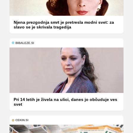
Njena prezgodnja smrt je pretresla modni svet: za
slavo se je skrivala tragedija
BIBALEZE.SI
Pri 14 letih je živela na ulici, danes jo občuduje ves
svet
CEKIN.SI