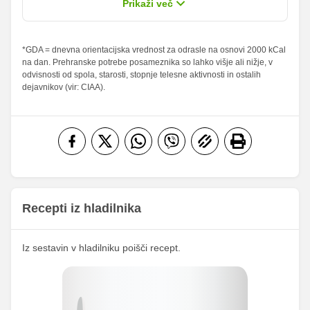
Prikaži več
sladkorji
Maščobe
*GDA = dnevna orientacijska vrednost za odrasle na osnovi 2000 kCal
10.22 g
7 g
14.6 %
10 %
na dan. Prehranske potrebe posameznika so lahko višje ali nižje, v
od teh
odvisnosti od spola, starosti, stopnje telesne aktivnosti in ostalih
nasičene
4.01 g
2.75 g
20.05 %
13.75 %
dejavnikov (vir: CIAA).
maščobne
kisline
Vlaknine
0.36 g
0.25 g
1.44 %
1 %
Folna kislina
38.32 g
26.25 g
Železo
1.46 mg
1 mg
16.42
Magnezij
11.25 mg
mg
Recepti iz hladilnika
109.85
Kalij
75.25 mg
mg
Iz sestavin v hladilniku poišči recept.
153.28
Kalcij
105 mg
mg
189.05
Fosfor
129.5 mg
mg