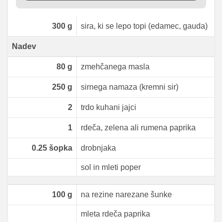
300
g
sira, ki se lepo topi (edamec, gauda)
Nadev
80
g
zmehčanega masla
250
g
sirnega namaza (kremni sir)
2
trdo kuhani jajci
1
rdeča, zelena ali rumena paprika
0.25
šopka
drobnjaka
sol in mleti poper
100
g
na rezine narezane šunke
mleta rdeča paprika