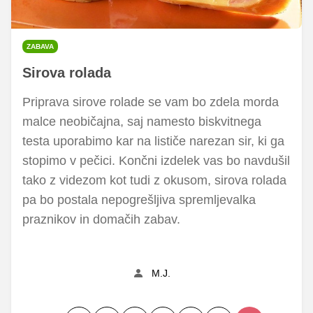
ZABAVA
Sirova rolada
Priprava sirove rolade se vam bo zdela morda
malce neobičajna, saj namesto biskvitnega
testa uporabimo kar na lističe narezan sir, ki ga
stopimo v pečici. Končni izdelek vas bo navdušil
tako z videzom kot tudi z okusom, sirova rolada
pa bo postala nepogrešljiva spremljevalka
praznikov in domačih zabav.
M.J.