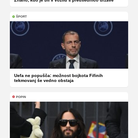
Znano, kdo je bil v vozilu s predsednico države
ŠPORT
Uefa ne popušča: možnost bojkota Fifinih
tekmovanj še vedno obstaja
POPIN