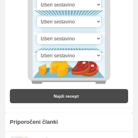
1242.23
Vitamin A
2044.5 iu
iu
Vitamin B1
0 mg
0 mg
15.29
Vitamin C
25.17 mg
mg
Vitamin D
0.2 mg
0.33 mg
Najdi recept
Priporočeni članki