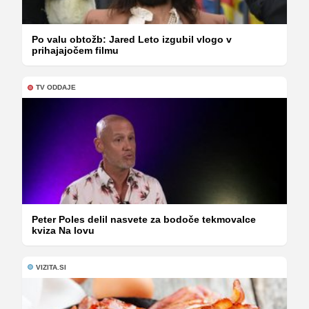
Po valu obtožb: Jared Leto izgubil vlogo v
prihajajočem filmu
TV ODDAJE
Peter Poles delil nasvete za bodoče tekmovalce
kviza Na lovu
VIZITA.SI