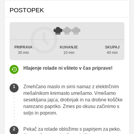
POSTOPEK
PRIPRAVA
KUHANJE
SKUPAJ
30 min
10 min
40 min
Hlajenje rolade ni všteto v čas priprave!
Zmehčano maslo in sirni namaz z električnim
mešalnikom kremasto umešamo. Vmešamo
sesekljana jajca, drobnjak in na drobne koščke
narezano papriko. Zmes po okusu začinimo s
soljo in poprom.
Pekač za rolade obložimo s papirjem za peko.