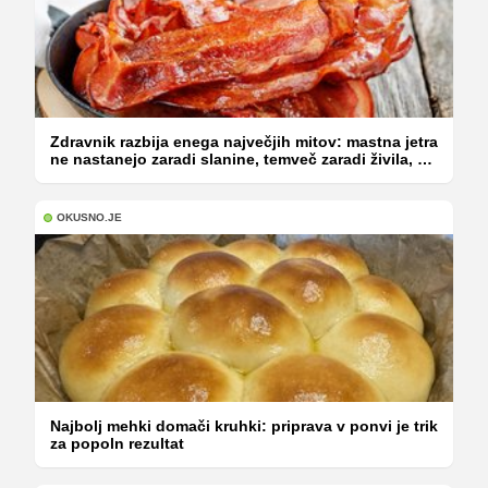
Zdravnik razbija enega največjih mitov: mastna jetra
ne nastanejo zaradi slanine, temveč zaradi živila, ki
ga imamo vsi radi
OKUSNO.JE
Najbolj mehki domači kruhki: priprava v ponvi je trik
za popoln rezultat