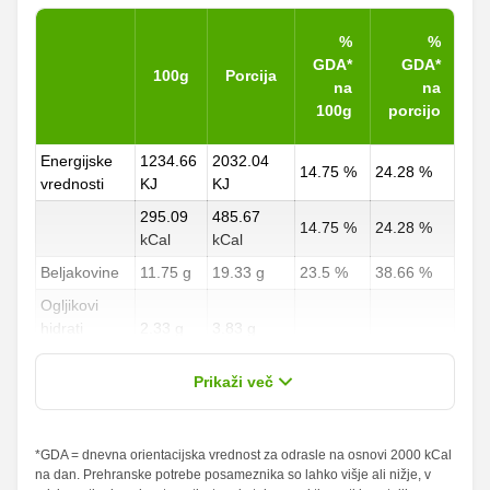
%
%
GDA*
GDA*
100g
Porcija
na
na
100g
porcijo
Energijske
1234.66
2032.04
14.75 %
24.28 %
vrednosti
KJ
KJ
295.09
485.67
14.75 %
24.28 %
kCal
kCal
Beljakovine
11.75 g
19.33 g
23.5 %
38.66 %
Ogljikovi
hidrati
2.33 g
3.83 g
0.86 %
1.42 %
od teh
1.52 g
2.5 g
Prikaži več
sladkorji
Maščobe
*GDA = dnevna orientacijska vrednost za odrasle na osnovi 2000 kCal
25.52 g
42 g
36.46 %
60 %
na dan. Prehranske potrebe posameznika so lahko višje ali nižje, v
od teh