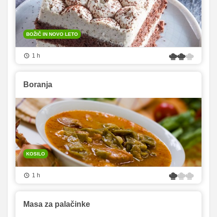
BOŽIČ IN NOVO LETO
1 h
Boranja
KOSILO
1 h
Masa za palačinke