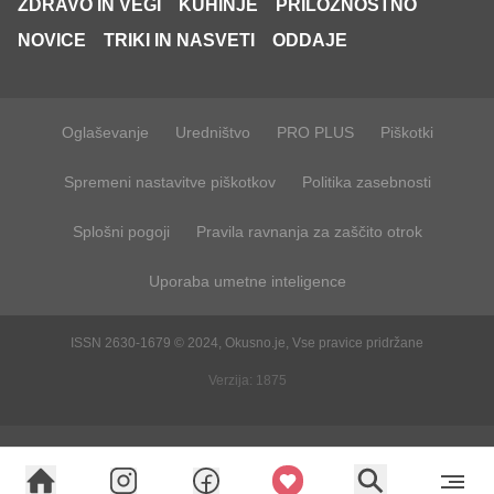
ZDRAVO IN VEGI
KUHINJE
PRILOŽNOSTNO
NOVICE
TRIKI IN NASVETI
ODDAJE
Oglaševanje
Uredništvo
PRO PLUS
Piškotki
Spremeni nastavitve piškotkov
Politika zasebnosti
Splošni pogoji
Pravila ravnanja za zaščito otrok
Uporaba umetne inteligence
ISSN 2630-1679 © 2024, Okusno.je, Vse pravice pridržane
Verzija: 1875