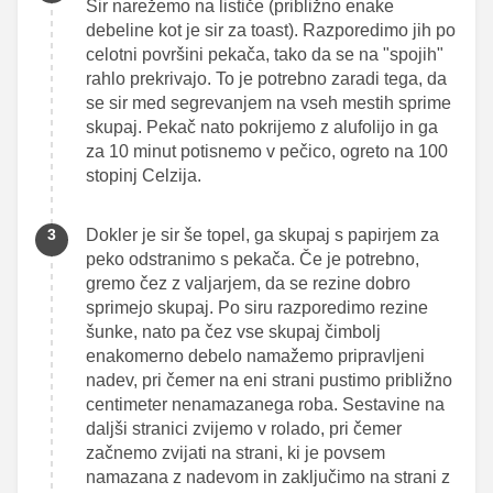
Sir narežemo na lističe (približno enake
debeline kot je sir za toast). Razporedimo jih po
celotni površini pekača, tako da se na "spojih"
rahlo prekrivajo. To je potrebno zaradi tega, da
se sir med segrevanjem na vseh mestih sprime
skupaj. Pekač nato pokrijemo z alufolijo in ga
za 10 minut potisnemo v pečico, ogreto na 100
stopinj Celzija.
Dokler je sir še topel, ga skupaj s papirjem za
peko odstranimo s pekača. Če je potrebno,
gremo čez z valjarjem, da se rezine dobro
sprimejo skupaj. Po siru razporedimo rezine
šunke, nato pa čez vse skupaj čimbolj
enakomerno debelo namažemo pripravljeni
nadev, pri čemer na eni strani pustimo približno
centimeter nenamazanega roba. Sestavine na
daljši stranici zvijemo v rolado, pri čemer
začnemo zvijati na strani, ki je povsem
namazana z nadevom in zaključimo na strani z