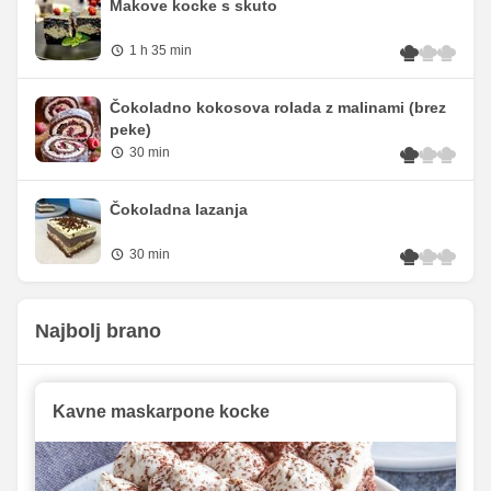
Makove kocke s skuto
1 h 35 min
Čokoladno kokosova rolada z malinami (brez
peke)
30 min
Čokoladna lazanja
30 min
Najbolj brano
Kavne maskarpone kocke