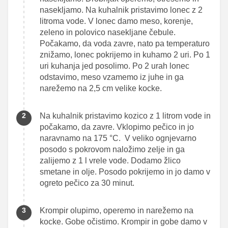
nasekljamo. Na kuhalnik pristavimo lonec z 2
litroma vode. V lonec damo meso, korenje,
zeleno in polovico nasekljane čebule.
Počakamo, da voda zavre, nato pa temperaturo
znižamo, lonec pokrijemo in kuhamo 2 uri. Po 1
uri kuhanja jed posolimo. Po 2 urah lonec
odstavimo, meso vzamemo iz juhe in ga
narežemo na 2,5 cm velike kocke.
Na kuhalnik pristavimo kozico z 1 litrom vode in
počakamo, da zavre. Vklopimo pečico in jo
naravnamo na 175 °C. V veliko ognjevarno
posodo s pokrovom naložimo zelje in ga
zalijemo z 1 l vrele vode. Dodamo žlico
smetane in olje. Posodo pokrijemo in jo damo v
ogreto pečico za 30 minut.
Krompir olupimo, operemo in narežemo na
kocke. Gobe očistimo. Krompir in gobe damo v