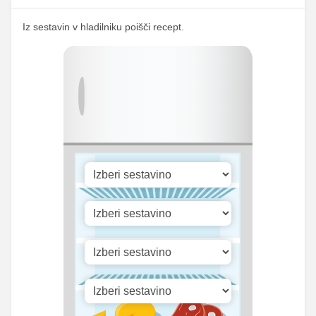
342.96
1694.75
Kalij
mg
mg
Iz sestavin v hladilniku poišči recept.
31.37
Kalcij
155 mg
mg
103.66
Fosfor
512.25 mg
mg
Cink
2.28 mg
11.25 mg
Selen
8.04 mg
39.75 mg
1075.72
Vitamin A
5315.75 iu
iu
Vitamin B1
0 mg
0 mg
Vitamin C
8.4 mg
41.5 mg
Vitamin D
0.1 mg
0.5 mg