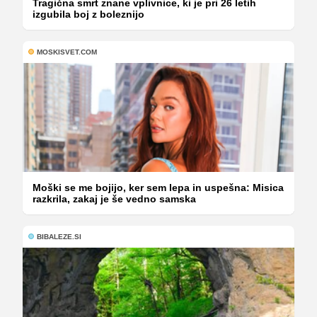
Tragična smrt znane vplivnice, ki je pri 26 letih
izgubila boj z boleznijo
MOSKISVET.COM
Moški se me bojijo, ker sem lepa in uspešna: Misica
razkrila, zakaj je še vedno samska
BIBALEZE.SI