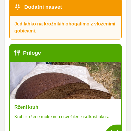
Dodatni nasvet
Jed lahko na krožnikih obogatimo z vloženimi
gobicami.
Priloge
Rženi kruh
Kruh iz ržene moke ima osvežilen kiselkast okus.