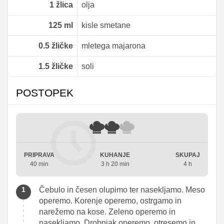
1
žlica
olja
125
ml
kisle smetane
0.5
žličke
mletega majarona
1.5
žličke
soli
POSTOPEK
PRIPRAVA
KUHANJE
SKUPAJ
40 min
3 h 20 min
4 h
Čebulo in česen olupimo ter nasekljamo. Meso
operemo. Korenje operemo, ostrgamo in
narežemo na kose. Zeleno operemo in
nasekljamo. Drobnjak operemo, otresemo in