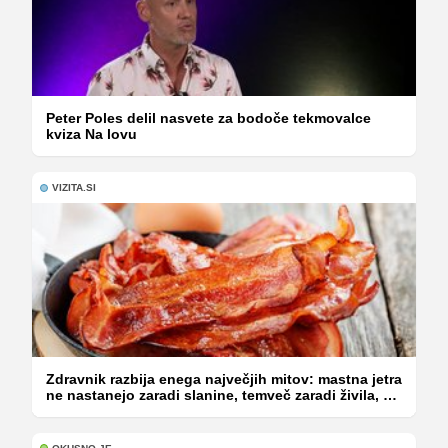
Peter Poles delil nasvete za bodoče tekmovalce
kviza Na lovu
VIZITA.SI
Zdravnik razbija enega največjih mitov: mastna jetra
ne nastanejo zaradi slanine, temveč zaradi živila, ki
ga imamo vsi radi