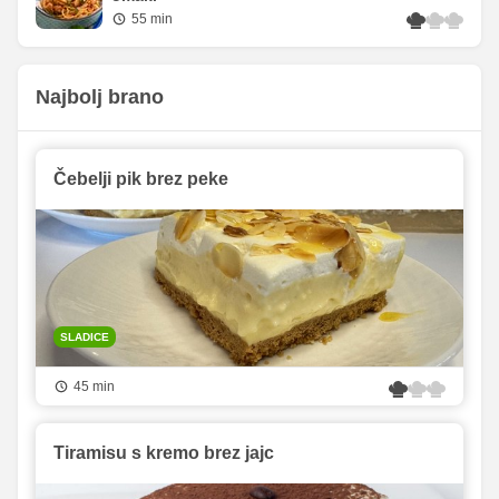
55 min
Najbolj brano
Čebelji pik brez peke
SLADICE
45 min
Tiramisu s kremo brez jajc