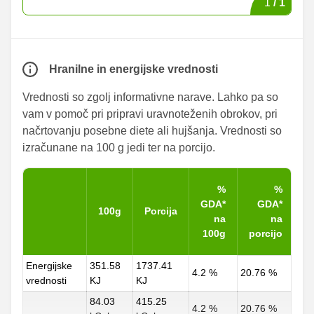
1
/
1
Hranilne in energijske vrednosti
Vrednosti so zgolj informativne narave. Lahko pa so
vam v pomoč pri pripravi uravnoteženih obrokov, pri
načrtovanju posebne diete ali hujšanja. Vrednosti so
izračunane na 100 g jedi ter na porcijo.
%
%
GDA*
GDA*
100g
Porcija
na
na
100g
porcijo
Energijske
351.58
1737.41
4.2 %
20.76 %
vrednosti
KJ
KJ
84.03
415.25
4.2 %
20.76 %