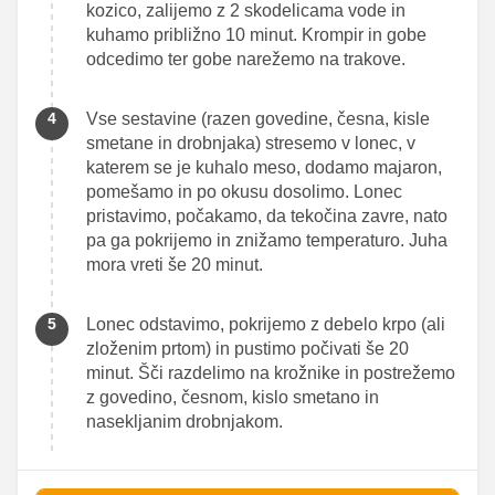
kozico, zalijemo z 2 skodelicama vode in
kuhamo približno 10 minut. Krompir in gobe
odcedimo ter gobe narežemo na trakove.
Vse sestavine (razen govedine, česna, kisle
smetane in drobnjaka) stresemo v lonec, v
katerem se je kuhalo meso, dodamo majaron,
pomešamo in po okusu dosolimo. Lonec
pristavimo, počakamo, da tekočina zavre, nato
pa ga pokrijemo in znižamo temperaturo. Juha
mora vreti še 20 minut.
Lonec odstavimo, pokrijemo z debelo krpo (ali
zloženim prtom) in pustimo počivati še 20
minut. Šči razdelimo na krožnike in postrežemo
z govedino, česnom, kislo smetano in
nasekljanim drobnjakom.