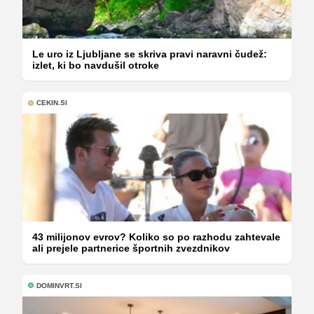
Le uro iz Ljubljane se skriva pravi naravni čudež:
izlet, ki bo navdušil otroke
CEKIN.SI
43 milijonov evrov? Koliko so po razhodu zahtevale
ali prejele partnerice športnih zvezdnikov
DOMINVRT.SI