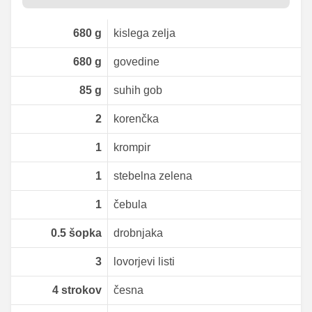
680
g
kislega zelja
680
g
govedine
85
g
suhih gob
2
korenčka
1
krompir
1
stebelna zelena
1
čebula
0.5
šopka
drobnjaka
3
lovorjevi listi
4
strokov
česna