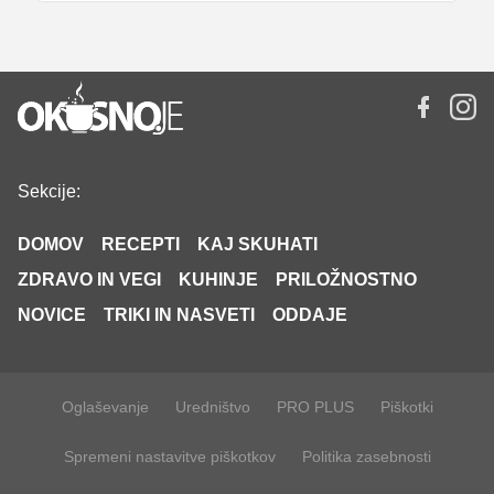
Sekcije:
DOMOV
RECEPTI
KAJ SKUHATI
ZDRAVO IN VEGI
KUHINJE
PRILOŽNOSTNO
NOVICE
TRIKI IN NASVETI
ODDAJE
Oglaševanje
Uredništvo
PRO PLUS
Piškotki
Spremeni nastavitve piškotkov
Politika zasebnosti