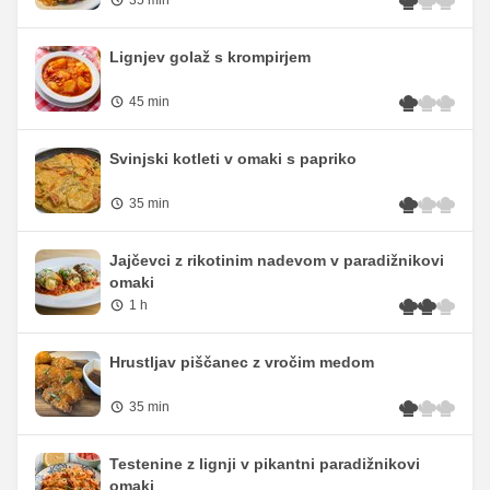
Lignjev golaž s krompirjem
45 min
Svinjski kotleti v omaki s papriko
35 min
Jajčevci z rikotinim nadevom v paradižnikovi
omaki
1 h
Hrustljav piščanec z vročim medom
35 min
Testenine z lignji v pikantni paradižnikovi
omaki