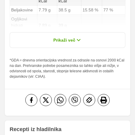
kCal
kCal
Beljakovine
7.79 g
38.5 g
15.58 %
77 %
Ogljikovi
hidrati
7.89 g
39 g
2.92 %
14.44 %
od teh
0.86 g
4.25 g
Prikaži več
sladkorji
Maščobe
*GDA = dnevna orientacijska vrednost za odrasle na osnovi 2000 kCal
1.52 g
7.5 g
2.17 %
10.71 %
na dan. Prehranske potrebe posameznika so lahko višje ali nižje, v
od teh
odvisnosti od spola, starosti, stopnje telesne aktivnosti in ostalih
nasičene
0.3 g
1.5 g
1.5 %
7.5 %
dejavnikov (vir: CIAA).
maščobne
kisline
Vlaknine
1.57 g
7.75 g
6.28 %
31 %
Folna kislina
0 g
0 g
Železo
1.16 mg
5.75 mg
19.83
Magnezij
98 mg
mg
Recepti iz hladilnika