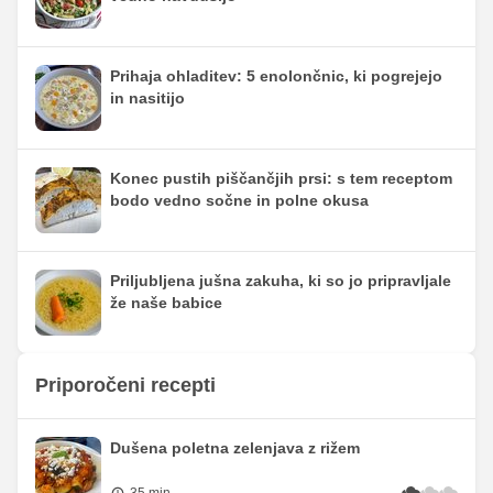
Prihaja ohladitev: 5 enolončnic, ki pogrejejo
in nasitijo
Konec pustih piščančjih prsi: s tem receptom
bodo vedno sočne in polne okusa
Priljubljena jušna zakuha, ki so jo pripravljale
že naše babice
Priporočeni recepti
Dušena poletna zelenjava z rižem
35 min