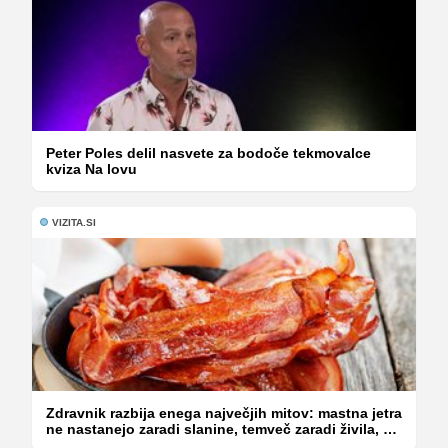
Peter Poles delil nasvete za bodoče tekmovalce
kviza Na lovu
VIZITA.SI
Zdravnik razbija enega največjih mitov: mastna jetra
ne nastanejo zaradi slanine, temveč zaradi živila, ki
ga imamo vsi radi