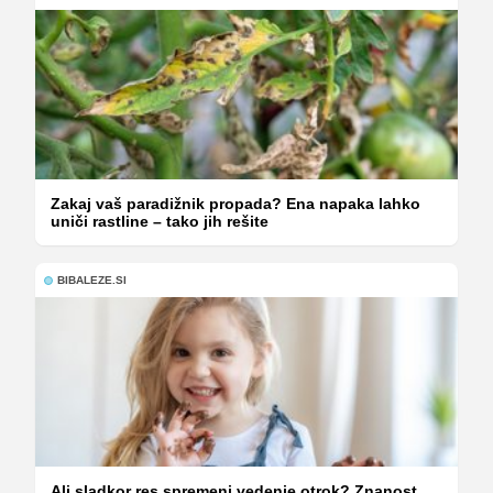
Zakaj vaš paradižnik propada? Ena napaka lahko
uniči rastline – tako jih rešite
BIBALEZE.SI
Ali sladkor res spremeni vedenje otrok? Znanost