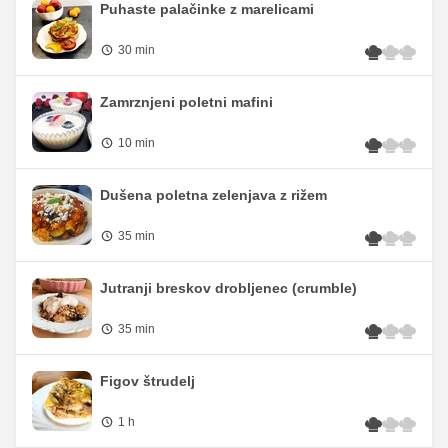
Puhaste palačinke z marelicami
30 min
Zamrznjeni poletni mafini
10 min
Dušena poletna zelenjava z rižem
35 min
Jutranji breskov drobljenec (crumble)
35 min
Figov štrudelj
1 h