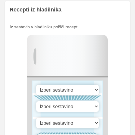
Magnezij
6.97 mg
19.25 mg
Recepti iz hladilnika
150.63
Kalij
415.75 mg
mg
25.36
Iz sestavin v hladilniku poišči recept.
Kalcij
70 mg
mg
20.65
Fosfor
57 mg
mg
Cink
0 mg
0 mg
Selen
0.09 mg
0.25 mg
243.93
Vitamin A
673.25 iu
iu
Vitamin B1
0 mg
0 mg
13.04
Vitamin C
36 mg
mg
Vitamin D
0 mg
0 mg