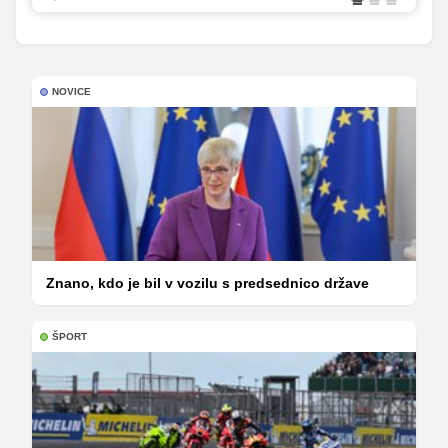
NOVICE
Znano, kdo je bil v vozilu s predsednico države
ŠPORT