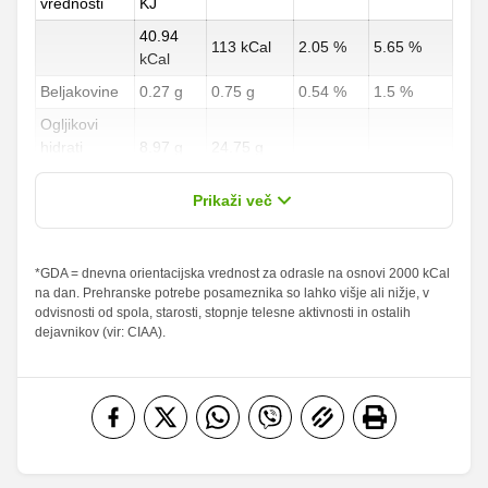
vrednosti
KJ
40.94
113 kCal
2.05 %
5.65 %
kCal
Beljakovine
0.27 g
0.75 g
0.54 %
1.5 %
Ogljikovi
hidrati
8.97 g
24.75 g
3.32 %
9.17 %
od teh
5.71 g
15.75 g
Prikaži več
sladkorji
Maščobe
*GDA = dnevna orientacijska vrednost za odrasle na osnovi 2000 kCal
0 g
0 g
0 %
0 %
na dan. Prehranske potrebe posameznika so lahko višje ali nižje, v
od teh
odvisnosti od spola, starosti, stopnje telesne aktivnosti in ostalih
nasičene
0 g
0 g
0 %
0 %
dejavnikov (vir: CIAA).
maščobne
kisline
Vlaknine
0.36 g
1 g
1.44 %
4 %
Folna kislina
0 g
0 g
Železo
0 mg
0 mg