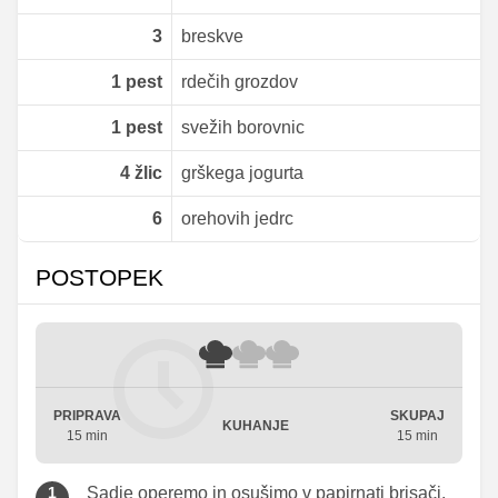
3
breskve
1
pest
rdečih grozdov
1
pest
svežih borovnic
4
žlic
grškega jogurta
6
orehovih jedrc
POSTOPEK
PRIPRAVA
SKUPAJ
KUHANJE
15 min
15 min
Sadje operemo in osušimo v papirnati brisači.