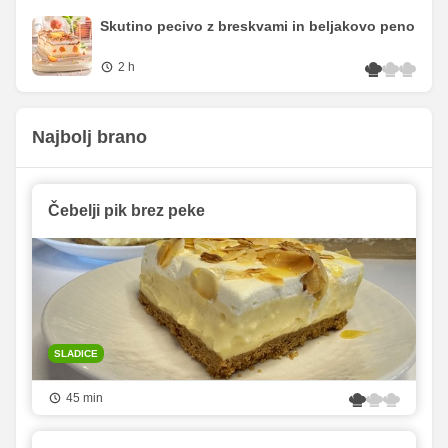
Skutino pecivo z breskvami in beljakovo peno
2 h
Najbolj brano
Čebelji pik brez peke
SLADICE
45 min