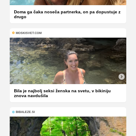
Doma ga čaka noseča partnerka, on pa dopustuje z
drugo
MOSKISVET.COM
Bila je najbolj seksi ženska na svetu, v bikiniju
znova navdušila
BIBALEZE.SI