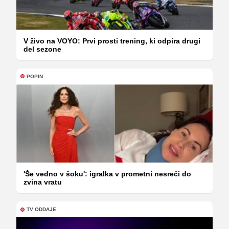
V živo na VOYO: Prvi prosti trening, ki odpira drugi
del sezone
POPIN
'Še vedno v šoku': igralka v prometni nesreči do
zvina vratu
TV ODDAJE