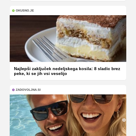
OKUSNO.JE
Najlepši zaključek nedeljskega kosila: 8 sladic brez
peke, ki se jih vsi veselijo
ZADOVOLJNA.SI