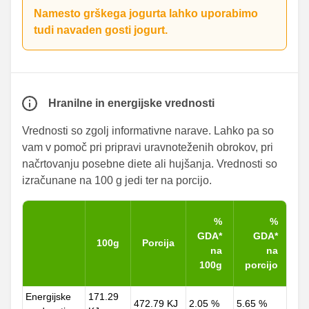
Namesto grškega jogurta lahko uporabimo
tudi navaden gosti jogurt.
Hranilne in energijske vrednosti
Vrednosti so zgolj informativne narave. Lahko pa so
vam v pomoč pri pripravi uravnoteženih obrokov, pri
načrtovanju posebne diete ali hujšanja. Vrednosti so
izračunane na 100 g jedi ter na porcijo.
%
%
GDA*
GDA*
100g
Porcija
na
na
100g
porcijo
Energijske
171.29
472.79 KJ
2.05 %
5.65 %