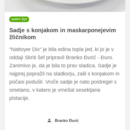
SKRITI ŠEF
Sadje s konjakom in maskarponejevim
žličnikom
"Nattoyer Dix" je bila edina topla jed, ki jo je v
oddaji Skriti šef pripravil Branko Đurić - Đuro.
Zanimivo je, da je bila to prav sladica. Sadje je
najprej popražil na sladkorju, zalil s konjakom in
počasi podušil. Vroče sadje je nato postregel s
smetano, v katero je vmešal sesekljane
pistacije.
Branko Đurić