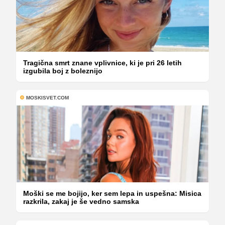
Tragična smrt znane vplivnice, ki je pri 26 letih
izgubila boj z boleznijo
MOSKISVET.COM
Moški se me bojijo, ker sem lepa in uspešna: Misica
razkrila, zakaj je še vedno samska