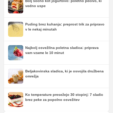
Bolj sočno kot jogurtovo: poletno pecivo, ki
vedno uspe
Puding brez kuhanja: preprost trik za pripravo
v le nekaj minutah
Najbolj osvežilna poletna sladica: priprava
vam vzame le 10 minut
Beljakovinska sladica, ki je osvojila družbena
omrežja
Ko temperature presežejo 30 stopinj: 7 sladic
brez peke za popolno osvežitev