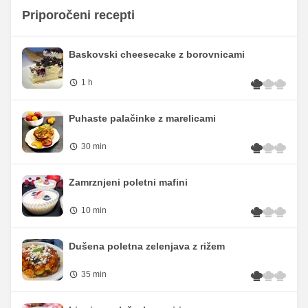
Priporočeni recepti
Baskovski cheesecake z borovnicami
1 h
Puhaste palačinke z marelicami
30 min
Zamrznjeni poletni mafini
10 min
Dušena poletna zelenjava z rižem
35 min