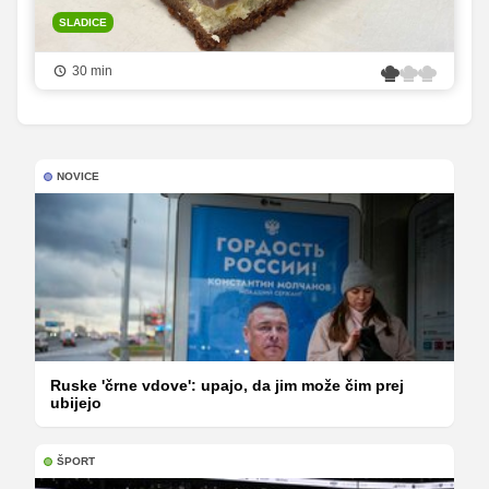
SLADICE
30 min
NOVICE
Ruske 'črne vdove': upajo, da jim može čim prej
ubijejo
ŠPORT