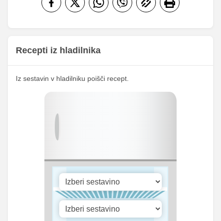
Folna kislina
0 g
0 g
Železo
0 mg
0 mg
Magnezij
7.02 mg
96.5 mg
Recepti iz hladilnika
184.82
2541.25
Kalij
mg
mg
13.05
Iz sestavin v hladilniku poišči recept.
Kalcij
179.5 mg
mg
22.62
Fosfor
311 mg
mg
Cink
0 mg
0 mg
Selen
0.07 mg
1 mg
110.85
Vitamin A
1524.25 iu
iu
Vitamin B1
0 mg
0 mg
Vitamin C
9.29 mg
127.75 mg
Vitamin D
0 mg
0 mg