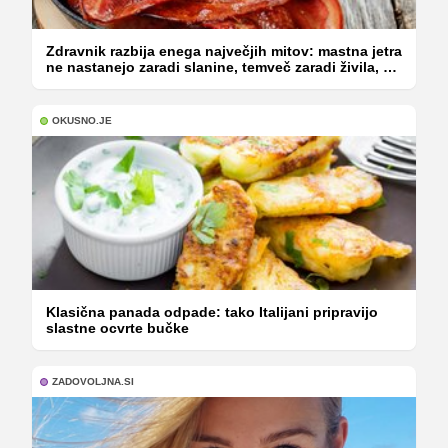
Zdravnik razbija enega največjih mitov: mastna jetra
ne nastanejo zaradi slanine, temveč zaradi živila, ki
ga imamo vsi radi
OKUSNO.JE
Klasična panada odpade: tako Italijani pripravijo
slastne ocvrte bučke
ZADOVOLJNA.SI