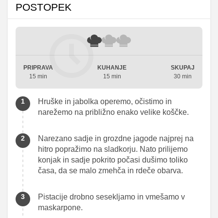
POSTOPEK
PRIPRAVA
KUHANJE
SKUPAJ
15 min
15 min
30 min
Hruške in jabolka operemo, očistimo in
narežemo na približno enako velike koščke.
Narezano sadje in grozdne jagode najprej na
hitro popražimo na sladkorju. Nato prilijemo
konjak in sadje pokrito počasi dušimo toliko
časa, da se malo zmehča in rdeče obarva.
Pistacije drobno sesekljamo in vmešamo v
maskarpone.