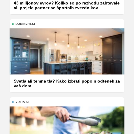
43 milijonov evrov? Koliko so po razhodu zahtevale
ali prejele partnerice športnih zvezdnikov
DOMINVRT.SI
Svetla ali temna tla? Kako izbrati popoln odtenek za
vaš dom
VIZITA.SI