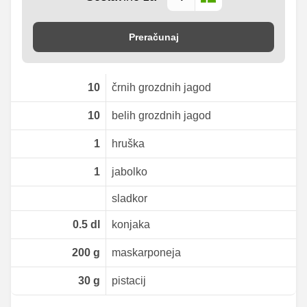
Preračunaj
10
črnih grozdnih jagod
10
belih grozdnih jagod
1
hruška
1
jabolko
sladkor
0.5
dl
konjaka
200
g
maskarponeja
30
g
pistacij