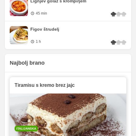
Lignjev golaž s krompirjem
45 min
Figov štrudelj
1 h
Najbolj brano
Tiramisu s kremo brez jajc
ITALIJANSKA