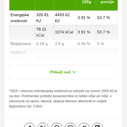
100g
porcijo
Energijske
326.81
4493.62
3.91 %
53.7 %
vrednosti
KJ
KJ
78.11
1074 kCal
3.91 %
53.7 %
kCal
Beljakovine
0.18 g
2.5 g
0.36 %
5 %
Ogljikovi
hidrati
17.27 g
237.5 g
6.4 %
87.96 %
od teh
14.25 g
196 g
Prikaži več
sladkorji
Maščobe
*GDA = dnevna orientacijska vrednost za odrasle na osnovi 2000 kCal
1.24 g
17 g
1.77 %
24.29 %
na dan. Prehranske potrebe posameznika so lahko višje ali nižje, v
od teh
odvisnosti od spola, starosti, stopnje telesne aktivnosti in ostalih
nasičene
0.69 g
9.5 g
3.45 %
47.5 %
dejavnikov (vir: CIAA).
maščobne
kisline
Vlaknine
0.11 g
1.5 g
0.44 %
6 %