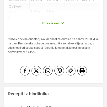
Ogljikovi
hidrati
1.85 g
8.5 g
0.69 %
3.15 %
od teh
0.82 g
3.75 g
Prikaži več
sladkorji
Maščobe
*GDA = dnevna orientacijska vrednost za odrasle na osnovi 2000 kCal
13.48 g
62 g
19.26 %
88.57 %
na dan. Prehranske potrebe posameznika so lahko višje ali nižje, v
od teh
odvisnosti od spola, starosti, stopnje telesne aktivnosti in ostalih
nasičene
5.65 g
26 g
28.25 %
130 %
dejavnikov (vir: CIAA).
maščobne
kisline
Vlaknine
0.38 g
1.75 g
1.52 %
7 %
Folna kislina
0 g
0 g
Železo
0.6 mg
2.75 mg
21.03
Magnezij
96.75 mg
mg
Recepti iz hladilnika
289.4
1331.25
Kalij
mg
mg