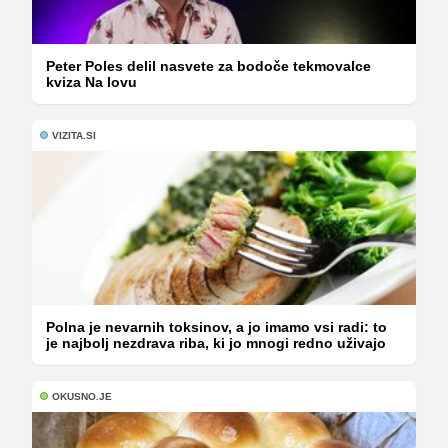
Peter Poles delil nasvete za bodoče tekmovalce
kviza Na lovu
VIZITA.SI
Polna je nevarnih toksinov, a jo imamo vsi radi: to
je najbolj nezdrava riba, ki jo mnogi redno uživajo
OKUSNO.JE