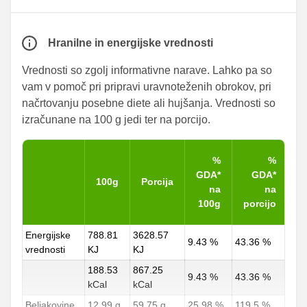
Hranilne in energijske vrednosti
Vrednosti so zgolj informativne narave. Lahko pa so
vam v pomoč pri pripravi uravnoteženih obrokov, pri
načrtovanju posebne diete ali hujšanja. Vrednosti so
izračunane na 100 g jedi ter na porcijo.
%
%
GDA*
GDA*
100g
Porcija
na
na
100g
porcijo
Energijske
788.81
3628.57
9.43 %
43.36 %
vrednosti
KJ
KJ
188.53
867.25
9.43 %
43.36 %
kCal
kCal
Beljakovine
12.99 g
59.75 g
25.98 %
119.5 %