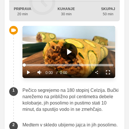
PRIPRAVA
KUHANJE
SKUPAJ
20 min
30 min
50 min
Loaded
:
0%
Predvajaj
Current
0:00
/
Duration
0:00
Predvajaj
Tiho
Celozaslons
način
Time
Pečico segrejemo na 180 stopinj Celzija. Bučki
narežemo na približno pol centimetra debele
kolobarje, jih posolimo in pustimo stati 10
minut, da spustijo vodo in se zmehčajo.
Medtem v skledo ubijemo jajca in jih posolimo.