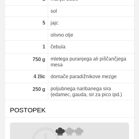
sol
5
jajc
olivno olje
1
čebula
mletega puranjega ali piščančjega
750
g
mesa
4
žlic
domače paradižnikove mezge
poljubnega naribanega sira
250
g
(edamec, gauda, sir za pico ipd.)
POSTOPEK