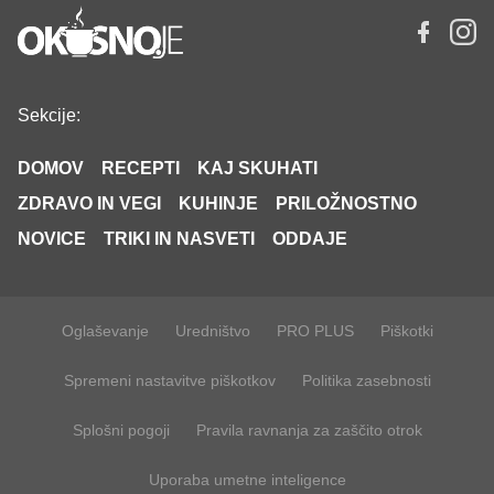
Sekcije:
DOMOV
RECEPTI
KAJ SKUHATI
ZDRAVO IN VEGI
KUHINJE
PRILOŽNOSTNO
NOVICE
TRIKI IN NASVETI
ODDAJE
Oglaševanje
Uredništvo
PRO PLUS
Piškotki
Spremeni nastavitve piškotkov
Politika zasebnosti
Splošni pogoji
Pravila ravnanja za zaščito otrok
Uporaba umetne inteligence