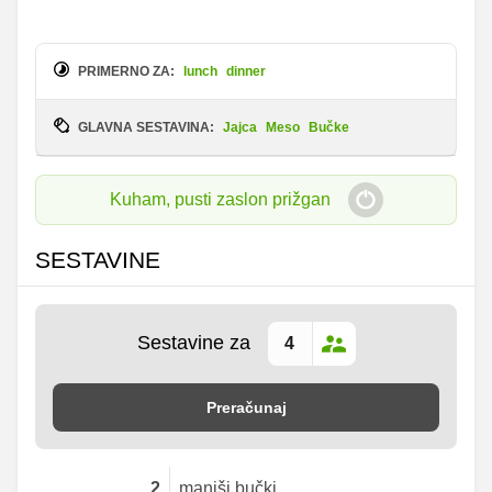
PRIMERNO ZA:
lunch
dinner
GLAVNA SESTAVINA:
Jajca
Meso
Bučke
Kuham, pusti zaslon prižgan
SESTAVINE
Sestavine za
Preračunaj
2
manjši bučki