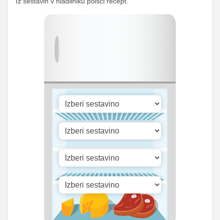
Iz sestavin v hladilniku poišči recept.
123.59
Kalcij
568.5 mg
mg
195.33
Fosfor
898.5 mg
mg
Cink
2.17 mg
10 mg
13.91
Selen
64 mg
mg
361.09
Vitamin A
1661 iu
iu
Vitamin B1
0 mg
0 mg
Vitamin C
6.79 mg
31.25 mg
Vitamin D
0.38 mg
1.75 mg