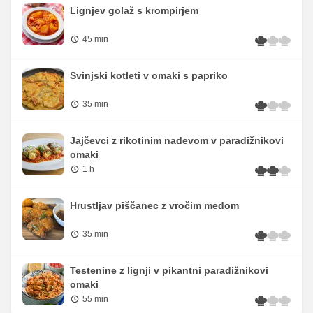
Lignjev golaž s krompirjem
45 min
Svinjski kotleti v omaki s papriko
35 min
Jajčevci z rikotinim nadevom v paradižnikovi
omaki
1 h
Hrustljav piščanec z vročim medom
35 min
Testenine z lignji v pikantni paradižnikovi
omaki
55 min