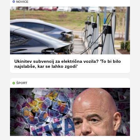
NOVICE
Ukinitev subvencij za električna vozila? 'To bi bilo
najslabše, kar se lahko zgodi'
ŠPORT