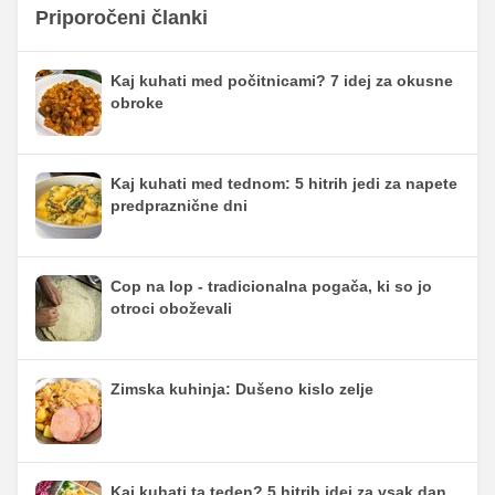
Priporočeni članki
Kaj kuhati med počitnicami? 7 idej za okusne
obroke
Kaj kuhati med tednom: 5 hitrih jedi za napete
predpraznične dni
Cop na lop - tradicionalna pogača, ki so jo
otroci oboževali
Zimska kuhinja: Dušeno kislo zelje
Kaj kuhati ta teden? 5 hitrih idej za vsak dan