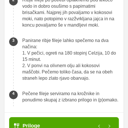
vodo in dobro osušimo s papirnatimi
brisačkami. Najprej jih povaljamo v kokosovi
moki, nato potopimo v razžvrkljana jajca in na
koncu povaljamo še v mandljevi moki.
Panirane ribje fileje lahko spečemo na dva
načina:
1. V pečici, ogreti na 180 stopinj Celzija, 10 do
15 minut.
2. V ponvi na olivnem olju ali kokosovi
maščobi. Pečemo toliko časa, da se na obeh
straneh lepo zlato rjavo obarvajo.
Pečene fileje serviramo na krožnike in
ponudimo skupaj z izbrano prilogo in (p)omako.
Priloge