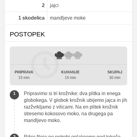
2
jajci
1
skodelica
mandljeve moke
POSTOPEK
PRIPRAVA
KUHANJE
SKUPAJ
15 min
15 min
30 min
Pripravimo si tri krožnike: dva plitka in enega
globokega. V globok krožnik ubijemo jajca in jih
razžvrkljamo z vilicami. Na en plitek krožnik
stresemo kokosovo moko, na drugega pa
mandljevo moko.
Ribje fileje po potrebi oplaknemo pod tekočo