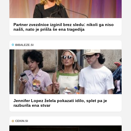
Partner zvezdnice izginil brez sledu: nikoli ga niso
našli, nato je prišla še ena tragedija
BIBALEZE.SI
Jennifer Lopez želela pokazati idilo, splet pa je
razburila ena stvar
CEKIN.SI