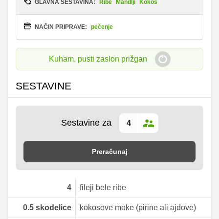
GLAVNA SESTAVINA:
Ribe
Mandlji
Kokos
NAČIN PRIPRAVE:
pečenje
Kuham, pusti zaslon prižgan
SESTAVINE
Sestavine za
Preračunaj
4
fileji bele ribe
0.5
skodelice
kokosove moke (pirine ali ajdove)