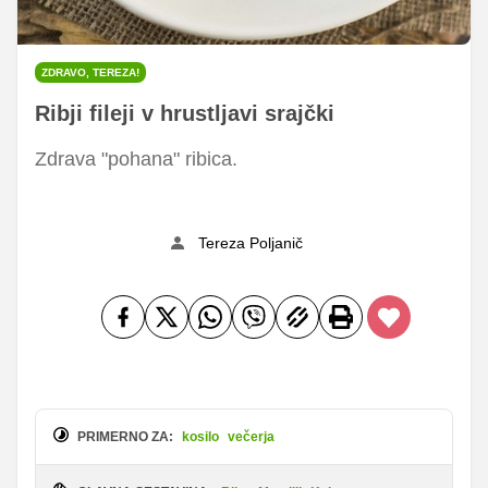
ZDRAVO, TEREZA!
Ribji fileji v hrustljavi srajčki
Zdrava "pohana" ribica.
Tereza Poljanič
PRIMERNO ZA:
kosilo
večerja