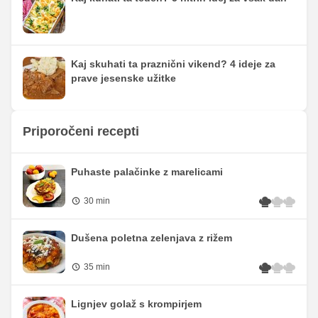
Kaj skuhati ta praznični vikend? 4 ideje za
prave jesenske užitke
Priporočeni recepti
Puhaste palačinke z marelicami
30 min
Dušena poletna zelenjava z rižem
35 min
Lignjev golaž s krompirjem