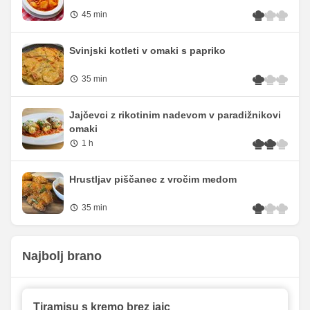
45 min
Svinjski kotleti v omaki s papriko
35 min
Jajčevci z rikotinim nadevom v paradižnikovi
omaki
1 h
Hrustljav piščanec z vročim medom
35 min
Najbolj brano
Tiramisu s kremo brez jajc