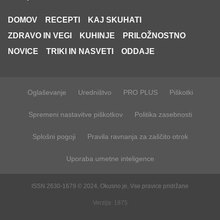
DOMOV
RECEPTI
KAJ SKUHATI
ZDRAVO IN VEGI
KUHINJE
PRILOŽNOSTNO
NOVICE
TRIKI IN NASVETI
ODDAJE
Oglaševanje
Uredništvo
PRO PLUS
Piškotki
Spremeni nastavitve piškotkov
Politika zasebnosti
Splošni pogoji
Pravila ravnanja za zaščito otrok
Uporaba umetne inteligence
ISSN 2630-1679 © 2024, Okusno.je, Vse pravice pridržane
Verzija: 1875