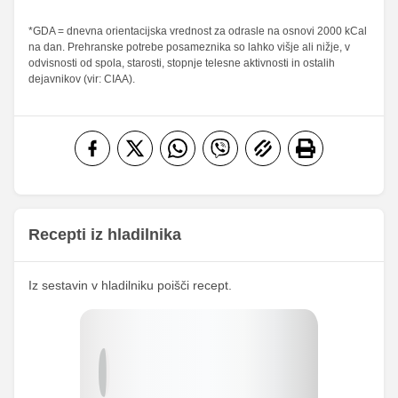
Maščobe
*GDA = dnevna orientacijska vrednost za odrasle na osnovi 2000 kCal
7.56 g
22.25 g
10.8 %
31.79 %
na dan. Prehranske potrebe posameznika so lahko višje ali nižje, v
od teh
odvisnosti od spola, starosti, stopnje telesne aktivnosti in ostalih
nasičene
2.46 g
7.25 g
12.3 %
36.25 %
dejavnikov (vir: CIAA).
maščobne
kisline
Vlaknine
0 g
0 g
0 %
0 %
Folna kislina
0 g
0 g
Železo
0.17 mg
0.5 mg
32.27
Magnezij
95 mg
mg
Recepti iz hladilnika
303.18
Kalij
892.5 mg
mg
Iz sestavin v hladilniku poišči recept.
Kalcij
7.47 mg
22 mg
268.03
Fosfor
789 mg
mg
Cink
0.08 mg
0.25 mg