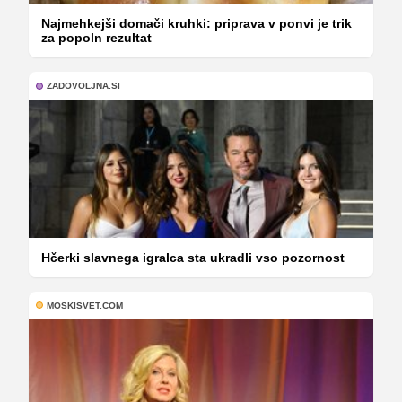
Najmehkejši domači kruhki: priprava v ponvi je trik
za popoln rezultat
ZADOVOLJNA.SI
Hčerki slavnega igralca sta ukradli vso pozornost
MOSKISVET.COM