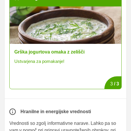
Grška jogurtova omaka z zelišči
Pe
Ustvarjena za pomakanje!
Zd
3
/
3
Hranilne in energijske vrednosti
Vrednosti so zgolj informativne narave. Lahko pa so
vam v pomoč pri pripravi uravnoteženih obrokov, pri