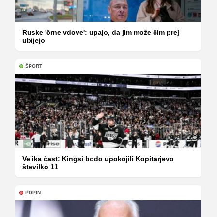
Ruske 'črne vdove': upajo, da jim može čim prej
ubijejo
ŠPORT
Velika čast: Kingsi bodo upokojili Kopitarjevo
številko 11
POPIN