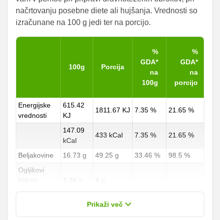
načrtovanju posebne diete ali hujšanja. Vrednosti so
izračunane na 100 g jedi ter na porcijo.
%
%
GDA*
GDA*
100g
Porcija
na
na
100g
porcijo
Energijske
615.42
1811.67 KJ
7.35 %
21.65 %
vrednosti
KJ
147.09
433 kCal
7.35 %
21.65 %
kCal
Beljakovine
16.73 g
49.25 g
33.46 %
98.5 %
Ogljikovi
hidrati
1.36 g
4 g
0.5 %
1.48 %
od teh
0 g
0 g
Prikaži več
sladkorji