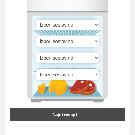
Selen
3.57 mg
10.5 mg
Vitamin A
522.8 iu
1539 iu
Vitamin B1
0 mg
0 mg
Vitamin C
0 mg
0 mg
Vitamin D
0.17 mg
0.5 mg
Najdi recept