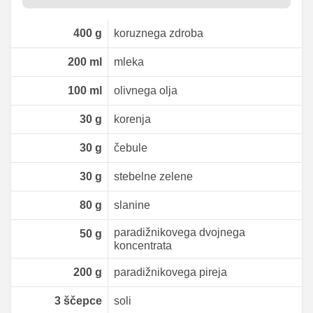
400
g
koruznega zdroba
200
ml
mleka
100
ml
olivnega olja
30
g
korenja
30
g
čebule
30
g
stebelne zelene
80
g
slanine
paradižnikovega dvojnega
50
g
koncentrata
200
g
paradižnikovega pireja
3
ščepce
soli