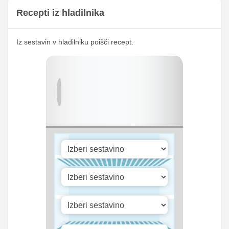
Recepti iz hladilnika
319.01
Kalij
659 mg
mg
16.82
Iz sestavin v hladilniku poišči recept.
Kalcij
34.75 mg
mg
151.88
Fosfor
313.75 mg
mg
Cink
0.48 mg
1 mg
Selen
9.44 mg
19.5 mg
980.52
Vitamin A
2025.5 iu
iu
Vitamin B1
0 mg
0 mg
Vitamin C
6.9 mg
14.25 mg
Vitamin D
0 mg
0 mg