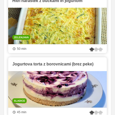
Hitri narastek z bučkami in jogurtom
ZELENJAVA
50 min
Jogurtova torta z borovnicami (brez peke)
SLADICE
45 min