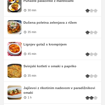
Puhaste palačinke z marelicami
30 min
Dušena poletna zelenjava z rižem
35 min
Lignjev golaž s krompirjem
45 min
Svinjski kotleti v omaki s papriko
35 min
Jajčevci z rikotinim nadevom v paradižnikovi
omaki
1 h