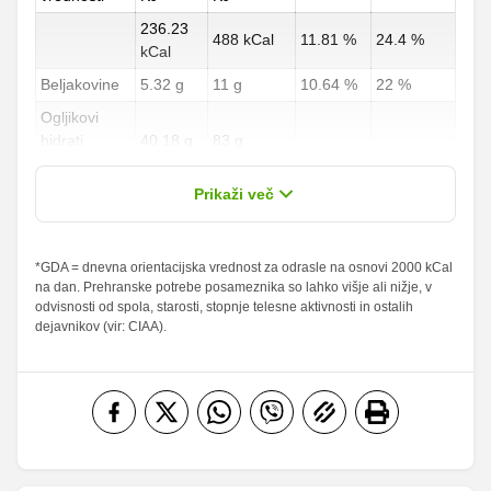
236.23
488 kCal
11.81 %
24.4 %
kCal
Beljakovine
5.32 g
11 g
10.64 %
22 %
Ogljikovi
hidrati
40.18 g
83 g
14.88 %
30.74 %
od teh
0.97 g
2 g
Prikaži več
sladkorji
Maščobe
*GDA = dnevna orientacijska vrednost za odrasle na osnovi 2000 kCal
5.81 g
12 g
8.3 %
17.14 %
na dan. Prehranske potrebe posameznika so lahko višje ali nižje, v
od teh
odvisnosti od spola, starosti, stopnje telesne aktivnosti in ostalih
nasičene
1.33 g
2.75 g
6.65 %
13.75 %
dejavnikov (vir: CIAA).
maščobne
kisline
Vlaknine
3.87 g
8 g
15.48 %
32 %
Folna kislina
0 g
0 g
Železo
1.82 mg
3.75 mg
Magnezij
71.4 mg
147.5 mg