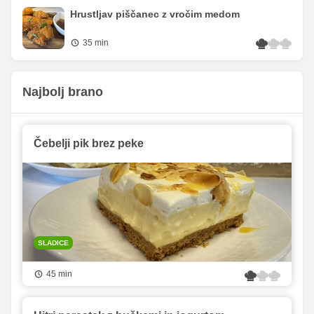
Hrustljav piščanec z vročim medom
35 min
Najbolj brano
Čebelji pik brez peke
SLADICE
45 min