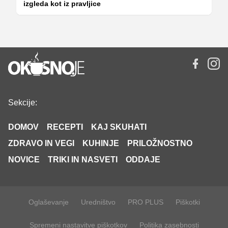
izgleda kot iz pravljice
Sekcije:
DOMOV
RECEPTI
KAJ SKUHATI
ZDRAVO IN VEGI
KUHINJE
PRILOŽNOSTNO
NOVICE
TRIKI IN NASVETI
ODDAJE
Oglaševanje
Uredništvo
PRO PLUS
Piškotki
Spremeni nastavitve piškotkov
Politika zasebnosti