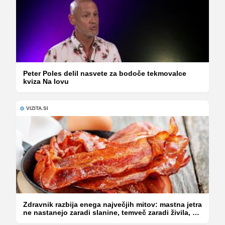
Peter Poles delil nasvete za bodoče tekmovalce
kviza Na lovu
VIZITA.SI
Zdravnik razbija enega največjih mitov: mastna jetra
ne nastanejo zaradi slanine, temveč zaradi živila, ki
ga imamo vsi radi