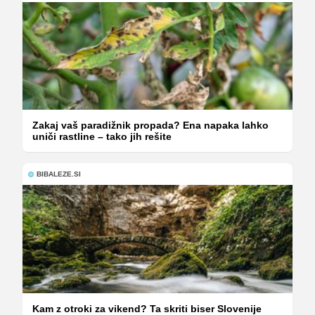
Zakaj vaš paradižnik propada? Ena napaka lahko
uniči rastline – tako jih rešite
BIBALEZE.SI
Kam z otroki za vikend? Ta skriti biser Slovenije