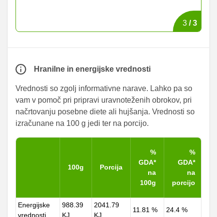
3
/
3
Hranilne in energijske vrednosti
Vrednosti so zgolj informativne narave. Lahko pa so
vam v pomoč pri pripravi uravnoteženih obrokov, pri
načrtovanju posebne diete ali hujšanja. Vrednosti so
izračunane na 100 g jedi ter na porcijo.
%
%
GDA*
GDA*
100g
Porcija
na
na
100g
porcijo
Energijske
988.39
2041.79
11.81 %
24.4 %
vrednosti
KJ
KJ