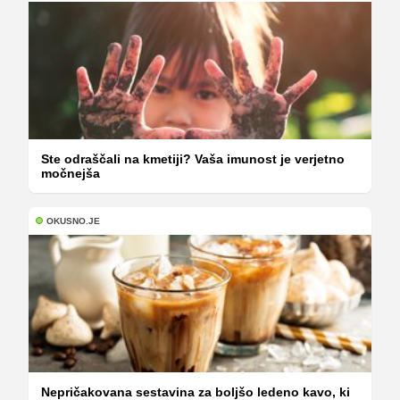
Ste odraščali na kmetiji? Vaša imunost je verjetno
močnejša
OKUSNO.JE
Nepričakovana sestavina za boljšo ledeno kavo, ki