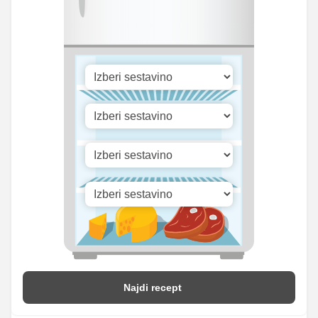
Cink
0.37 mg
1.75 mg
Selen
10.4 mg
48.75 mg
680.99
Vitamin A
3192.5 iu
iu
Vitamin B1
0 mg
0 mg
Vitamin C
2.99 mg
14 mg
Vitamin D
0.27 mg
1.25 mg
Najdi recept