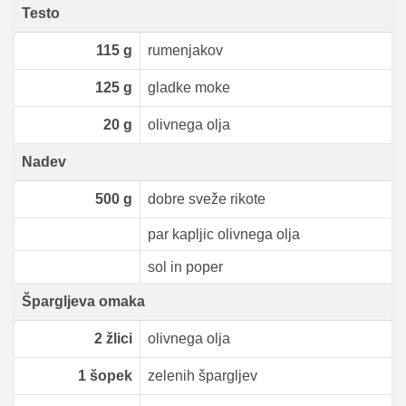
Testo
115
g
rumenjakov
125
g
gladke moke
20
g
olivnega olja
Nadev
500
g
dobre sveže rikote
par kapljic olivnega olja
sol in poper
Špargljeva omaka
2
žlici
olivnega olja
1
šopek
zelenih špargljev