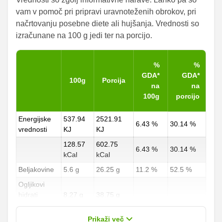
vam v pomoč pri pripravi uravnoteženih obrokov, pri
načrtovanju posebne diete ali hujšanja. Vrednosti so
izračunane na 100 g jedi ter na porcijo.
%
%
GDA*
GDA*
100g
Porcija
na
na
100g
porcijo
Energijske
537.94
2521.91
6.43 %
30.14 %
vrednosti
KJ
KJ
128.57
602.75
6.43 %
30.14 %
kCal
kCal
Beljakovine
5.6 g
26.25 g
11.2 %
52.5 %
Ogljikovi
hidrati
8.27 g
38.75 g
3.06 %
14.35 %
od teh
0.53 g
2.5 g
Prikaži več