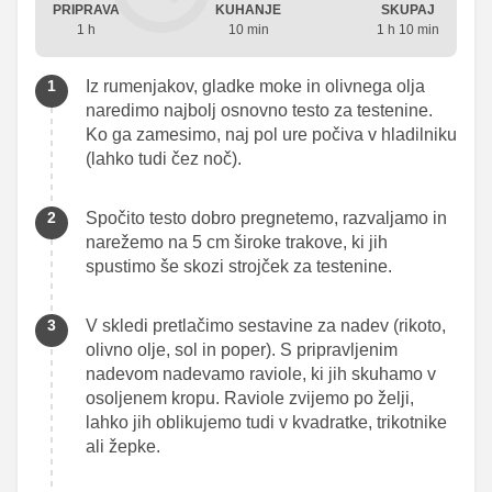
PRIPRAVA
KUHANJE
SKUPAJ
1 h
10 min
1 h 10 min
Iz rumenjakov, gladke moke in olivnega olja
naredimo najbolj osnovno testo za testenine.
Ko ga zamesimo, naj pol ure počiva v hladilniku
(lahko tudi čez noč).
Spočito testo dobro pregnetemo, razvaljamo in
narežemo na 5 cm široke trakove, ki jih
spustimo še skozi strojček za testenine.
V skledi pretlačimo sestavine za nadev (rikoto,
olivno olje, sol in poper). S pripravljenim
nadevom nadevamo raviole, ki jih skuhamo v
osoljenem kropu. Raviole zvijemo po želji,
lahko jih oblikujemo tudi v kvadratke, trikotnike
ali žepke.