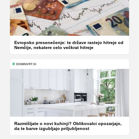
Evropsko presenečenje: te države rastejo hitreje od
Nemčije, nekatere celo večkrat hitreje
DOMINVRT.SI
Razmišljate o novi kuhinji? Oblikovalci opozarjajo,
da te barve izgubljajo priljubljenost