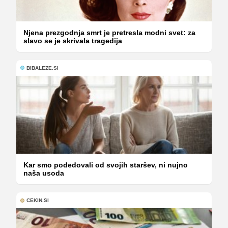
Njena prezgodnja smrt je pretresla modni svet: za
slavo se je skrivala tragedija
BIBALEZE.SI
Kar smo podedovali od svojih staršev, ni nujno
naša usoda
CEKIN.SI