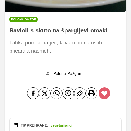
POLONA GA ŽGE
Ravioli s skuto na špargljevi omaki
Lahka pomladna jed, ki vam bo na ustih
pričarala nasmeh.
Polona Požgan
TIP PREHRANE:
vegetarijanci