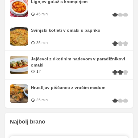
Lignjev golaž s krompirjem
45 min
Svinjski kotleti v omaki s papriko
35 min
Jajčevci z rikotinim nadevom v paradižnikovi
omaki
1 h
Hrustljav piščanec z vročim medom
35 min
Najbolj brano