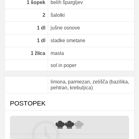
1
šopek
belih špargljev
2
šalotki
1
dl
jušne osnove
1
dl
sladke smetane
1
žlica
masla
sol in poper
limona, parmezan, zelišča (bazilika,
pehtran, krebuljica)
POSTOPEK