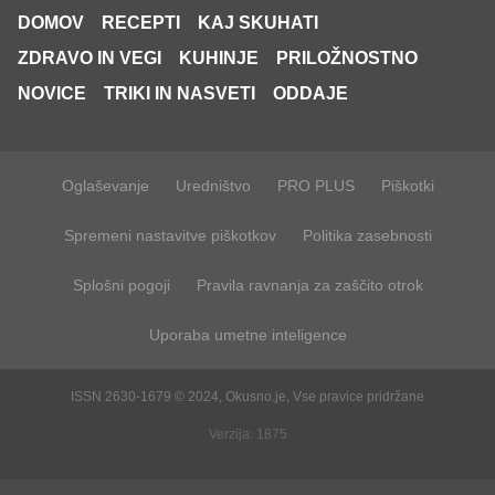
DOMOV
RECEPTI
KAJ SKUHATI
ZDRAVO IN VEGI
KUHINJE
PRILOŽNOSTNO
NOVICE
TRIKI IN NASVETI
ODDAJE
Oglaševanje
Uredništvo
PRO PLUS
Piškotki
Spremeni nastavitve piškotkov
Politika zasebnosti
Splošni pogoji
Pravila ravnanja za zaščito otrok
Uporaba umetne inteligence
ISSN 2630-1679 © 2024, Okusno.je, Vse pravice pridržane
Verzija: 1875