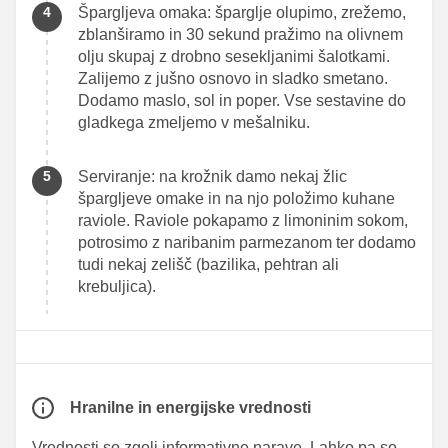
Špargljeva omaka: šparglje olupimo, zrežemo,
zblanširamo in 30 sekund pražimo na olivnem
olju skupaj z drobno sesekljanimi šalotkami.
Zalijemo z jušno osnovo in sladko smetano.
Dodamo maslo, sol in poper. Vse sestavine do
gladkega zmeljemo v mešalniku.
Serviranje: na krožnik damo nekaj žlic
špargljeve omake in na njo položimo kuhane
raviole. Raviole pokapamo z limoninim sokom,
potrosimo z naribanim parmezanom ter dodamo
tudi nekaj zelišč (bazilika, pehtran ali
krebuljica).
Hranilne in energijske vrednosti
Vrednosti so zgolj informativne narave. Lahko pa so