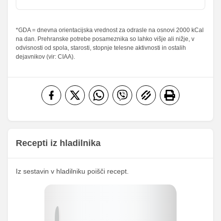
sladkorji
Maščobe
*GDA = dnevna orientacijska vrednost za odrasle na osnovi 2000 kCal
7.52 g
35.25 g
10.74 %
50.36 %
na dan. Prehranske potrebe posameznika so lahko višje ali nižje, v
od teh
odvisnosti od spola, starosti, stopnje telesne aktivnosti in ostalih
nasičene
3.25 g
15.25 g
16.25 %
76.25 %
dejavnikov (vir: CIAA).
maščobne
kisline
Vlaknine
1.17 g
5.5 g
4.68 %
22 %
Folna kislina
0 g
0 g
Železo
1.23 mg
5.75 mg
12.96
Magnezij
60.75 mg
mg
Recepti iz hladilnika
163.88
Kalij
768.25 mg
mg
Iz sestavin v hladilniku poišči recept.
78.55
Kalcij
368.25 mg
mg
103.67
Fosfor
486 mg
mg