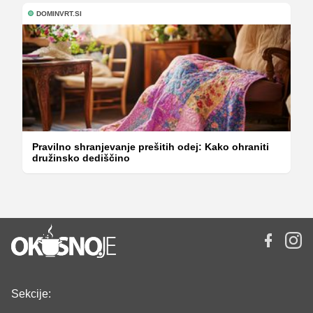
DOMINVRT.SI
Pravilno shranjevanje prešitih odej: Kako ohraniti
družinsko dediščino
Sekcije: