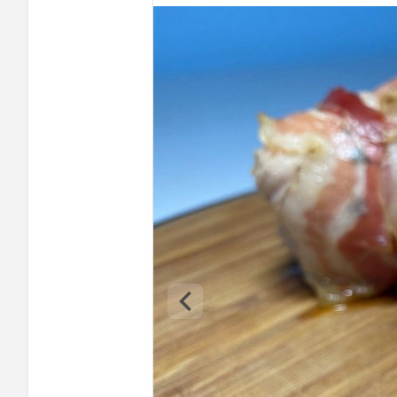
Kalcij
Fosfor
Cink
Selen
Vitamin A
Vitamin B1
Vitamin C
Vitamin D