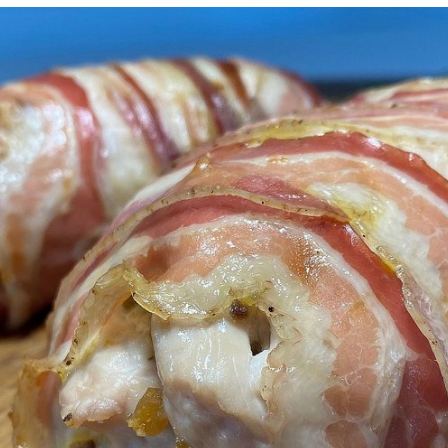
49.47 mg
128.5 mg
166.31 mg
432 mg
0.58 mg
1.5 mg
13.96 mg
36.25 mg
1036.38 iu
2692 iu
0 mg
0 mg
6.16 mg
16 mg
0.1 mg
0.25 mg