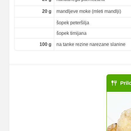
20
g
mandljeve moke (mleti mandlji)
šopek peteršilja
šopek timijana
100
g
na tanke rezine narezane slanine
Pril