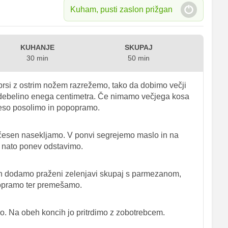
Kuham, pusti zaslon prižgan
KUHANJE
SKUPAJ
30 min
50 min
prsi z ostrim nožem razrežemo, tako da dobimo večji
 debelino enega centimetra. Če nimamo večjega kosa
Meso posolimo in popopramo.
esen nasekljamo. V ponvi segrejemo maslo in na
 nato ponev odstavimo.
jih dodamo praženi zelenjavi skupaj s parmezanom,
popramo ter premešamo.
o. Na obeh koncih jo pritrdimo z zobotrebcem.