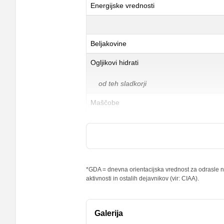
Energijske vrednosti
Beljakovine
Ogljikovi hidrati
od teh sladkorji
Maščobe
od teh nasičene maščobne kisline
Vlaknine
Folna kislina
*GDA = dnevna orientacijska vrednost za odrasle na
aktivnosti in ostalih dejavnikov (vir: CIAA).
Železo
Magnezij
Galerija
Kalij