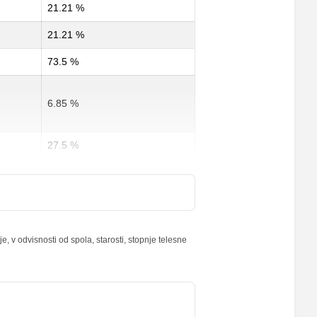
21.21 %
21.21 %
73.5 %
6.85 %
27.5 %
33.75 %
4 %
 v odvisnosti od spola, starosti, stopnje telesne