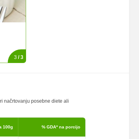
Dušeno rdeče zelje z jabolki
Okusno dušeno zelje, ki je odlična in izjemno zdrava p
3
/
3
ri načrtovanju posebne diete ali
a 100g
% GDA* na porcijo