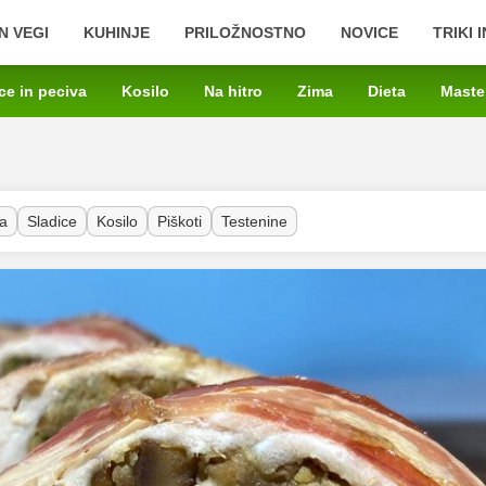
N VEGI
KUHINJE
PRILOŽNOSTNO
NOVICE
TRIKI 
ce in peciva
Kosilo
Na hitro
Zima
Dieta
Maste
a
Sladice
Kosilo
Piškoti
Testenine