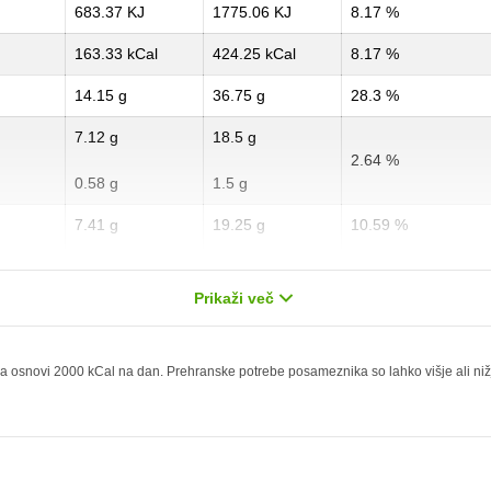
683.37 KJ
1775.06 KJ
8.17 %
163.33 kCal
424.25 kCal
8.17 %
14.15 g
36.75 g
28.3 %
7.12 g
18.5 g
2.64 %
0.58 g
1.5 g
7.41 g
19.25 g
10.59 %
2.6 g
6.75 g
13 %
Prikaži več
0.38 g
1 g
1.52 %
0 g
0 g
 osnovi 2000 kCal na dan. Prehranske potrebe posameznika so lahko višje ali nižje,
0.67 mg
1.75 mg
33.01 mg
85.75 mg
351.78 mg
913.75 mg