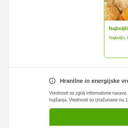
Mlinci br
Preprosti k
Hranilne in energijske v
Vrednosti so zgolj informativne narave
hujšanja. Vrednosti so izračunane na 10