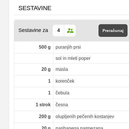
SESTAVINE
Sestavine za
Preračunaj
500
g
puranjih prsi
sol in mleti poper
20
g
masla
1
korenček
1
čebula
1
strok
česna
200
g
olupljenih pečenih kostanjev
20
g
naribanega parmezana