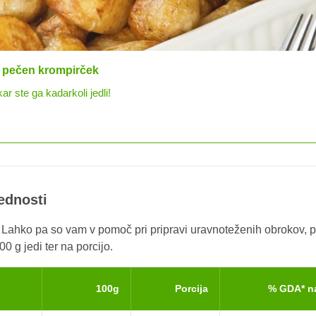
ez jajc
ruhki, pripravljeni zgolj iz moke, vode in soli.
rednosti
. Lahko pa so vam v pomoč pri pripravi uravnoteženih obrokov, p
0 g jedi ter na porcijo.
100g
Porcija
% GDA* n