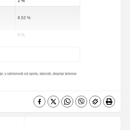
2 %
8.52 %
0 %
0 %
8 %
 v odvisnosti od spola, starosti, stopnje telesne