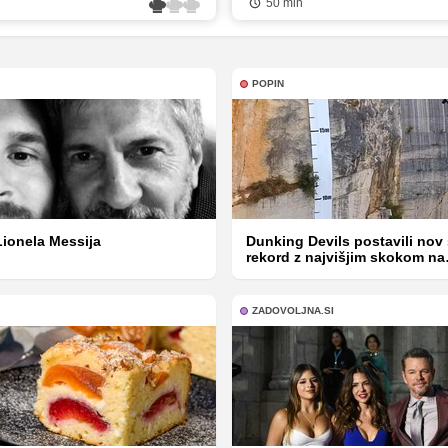
50 min
POPIN
Lionela Messija
Dunking Devils postavili nov
rekord z najvišjim skokom na
trampolinu
ZADOVOLJNA.SI