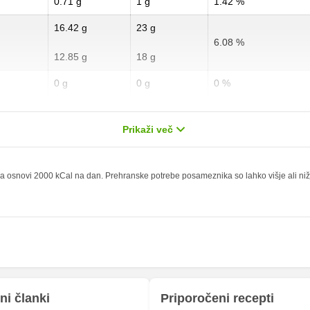
0.71 g
1 g
1.42 %
16.42 g
23 g
6.08 %
12.85 g
18 g
0 g
0 g
0 %
0 g
0 g
0 %
Prikaži več
1.43 g
2 g
5.72 %
0 g
0 g
 osnovi 2000 kCal na dan. Prehranske potrebe posameznika so lahko višje ali nižje,
0 mg
0 mg
19.99 mg
28 mg
167.77 mg
235 mg
20.7 mg
29 mg
51.4 mg
72 mg
ni članki
Priporočeni recepti