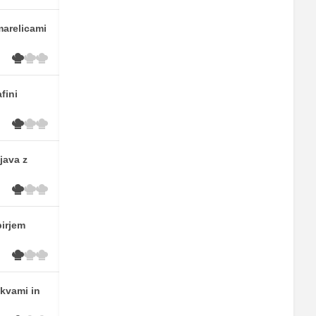
marelicami
fini
java z
pirjem
skvami in