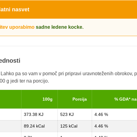
atni nasvet
itev uporabimo
sadne ledene kocke.
rednosti
. Lahko pa so vam v pomoč pri pripravi uravnoteženih obrokov, p
0 g jedi ter na porcijo.
100g
Porcija
% GDA* na
373.38 KJ
523 KJ
4.46 %
89.24 kCal
125 kCal
4.46 %