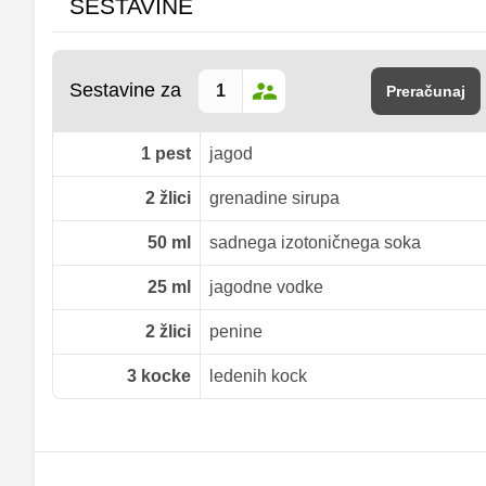
SESTAVINE
Sestavine za
Preračunaj
1
pest
jagod
2
žlici
grenadine sirupa
50
ml
sadnega izotoničnega soka
25
ml
jagodne vodke
2
žlici
penine
3
kocke
ledenih kock