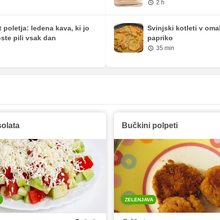
2 h
t poletja: ledena kava, ki jo
Svinjski kotleti v oma
ste pili vsak dan
papriko
35 min
olata
Bučkini polpeti
ZELENJAVA