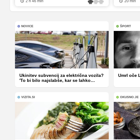
2 h 46 min
20 min
NOVICE
ŠPORT
Ukinitev subvencij za električna vozila?
Umrl oče 
'To bi bilo najslabše, kar se lahko
zgodi'
VIZITA.SI
OKUSNO.JE