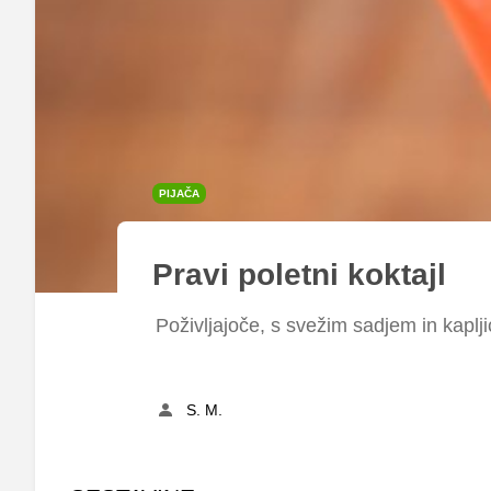
PIJAČA
Pravi poletni koktajl
Poživljajoče, s svežim sadjem in kaplji
S. M.