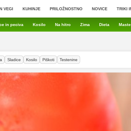
N VEGI
KUHINJE
PRILOŽNOSTNO
NOVICE
TRIKI 
ce in peciva
Kosilo
Na hitro
Zima
Dieta
Maste
a
Sladice
Kosilo
Piškoti
Testenine