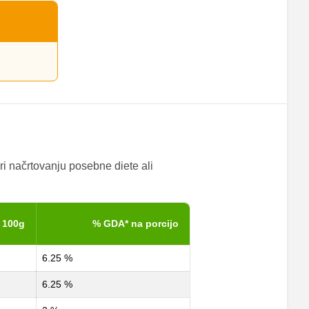
ri načrtovanju posebne diete ali
 100g
% GDA* na porcijo
6.25 %
6.25 %