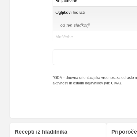
Beljakovine
Ogljikovi hidrati
od teh sladkorji
Maščobe
od teh nasičene maščobne kisline
Vlaknine
Folna kislina
*GDA = dnevna orientacijska vrednost za odrasle na
aktivnosti in ostalih dejavnikov (vir: CIAA).
Železo
Magnezij
Kalij
Kalcij
Fosfor
Recepti iz hladilnika
Priporoče