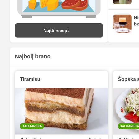
Hi
bo
Najdi recept
Najbolj brano
Tiramisu
Šopska s
ITALIJANSKA
BALKANSKA