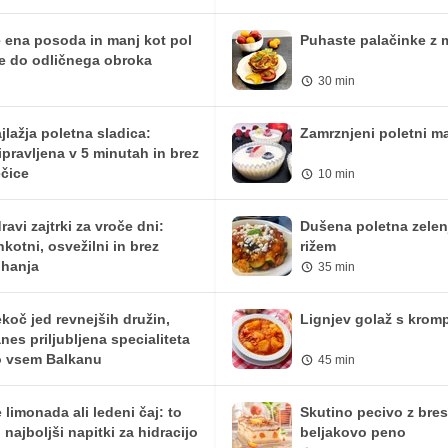
0 mg
0 mg
 ena posoda in manj kot pol
Puhaste palačinke z 
1.43 mg
2 mg
e do odličnega obroka
30 min
8.57 iu
12 iu
0 mg
0 mg
jlažja poletna sladica:
Zamrznjeni poletni ma
ipravljena v 5 minutah in brez
40.69 mg
57 mg
čice
10 min
0 mg
0 mg
ravi zajtrki za vroče dni:
Dušena poletna zelen
hkotni, osvežilni in brez
rižem
hanja
35 min
koč jed revnejših družin,
Lignjev golaž s krom
nes priljubljena specialiteta
 vsem Balkanu
45 min
 limonada ali ledeni čaj: to
Skutino pecivo z bre
 najboljši napitki za hidracijo
beljakovo peno