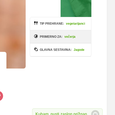
TIP PREHRANE:
vegetarijanci
PRIMERNO ZA:
večerja
GLAVNA SESTAVINA:
Jagode
Kuham, pusti zaslon prižgan