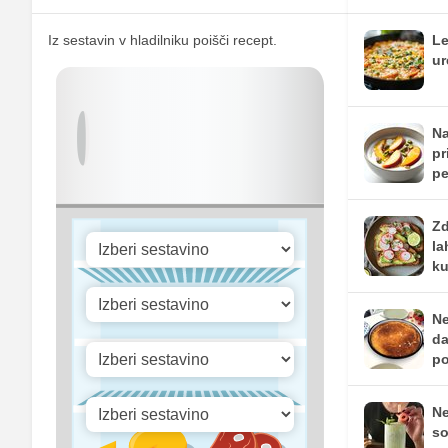
Cink
Iz sestavin v hladilniku poišči recept.
Le
Selen
ur
Vitamin A
Vitamin B1
Na
pr
Vitamin C
pe
Vitamin D
Zd
la
ku
Ne
da
po
Ne
so