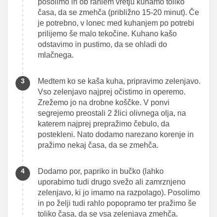
posolimo in ob rahlem vretju kuhamo toliko
časa, da se zmehča (približno 15-20 minut). Če
je potrebno, v lonec med kuhanjem po potrebi
prilijemo še malo tekočine. Kuhano kašo
odstavimo in pustimo, da se ohladi do
mlačnega.
Medtem ko se kaša kuha, pripravimo zelenjavo.
Vso zelenjavo najprej očistimo in operemo.
Zrežemo jo na drobne koščke. V ponvi
segrejemo preostali 2 žlici olivnega olja, na
katerem najprej prepražimo čebulo, da
postekleni. Nato dodamo narezano korenje in
pražimo nekaj časa, da se zmehča.
Dodamo por, papriko in bučko (lahko
uporabimo tudi drugo svežo ali zamrznjeno
zelenjavo, ki jo imamo na razpolago). Posolimo
in po želji tudi rahlo popopramo ter pražimo še
toliko časa, da se vsa zelenjava zmehča.