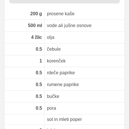
200
g
prosene kaše
500
ml
vode ali jušne osnove
4
žlic
olja
0.5
čebule
1
korenček
0.5
rdeče paprike
0.5
rumene paprike
0.5
bučke
0.5
pora
sol in mleti poper