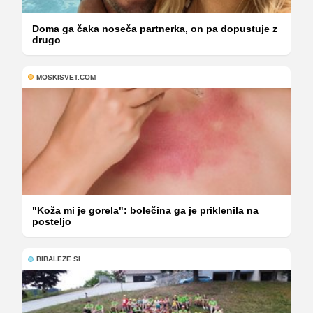
Doma ga čaka noseča partnerka, on pa dopustuje z
drugo
MOSKISVET.COM
"Koža mi je gorela": bolečina ga je priklenila na
posteljo
BIBALEZE.SI