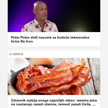
Peter Poles delil nasvete za bodoče tekmovalce
kviza Na lovu
VIZITA.SI
Zdravnik razbija enega največjih mitov: mastna jetra
ne nastanejo zaradi slanine, temveč zaradi živila, ki
ga imamo vsi radi