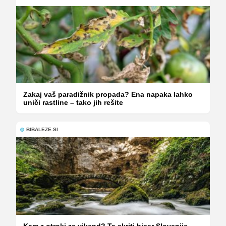
Zakaj vaš paradižnik propada? Ena napaka lahko
uniči rastline – tako jih rešite
BIBALEZE.SI
Kam z otroki za vikend? Ta skriti biser Slovenije