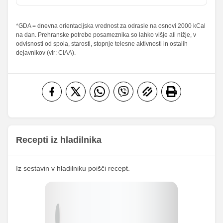
Maščobe
*GDA = dnevna orientacijska vrednost za odrasle na osnovi 2000 kCal
7.64 g
15 g
10.91 %
21.43 %
na dan. Prehranske potrebe posameznika so lahko višje ali nižje, v
od teh
odvisnosti od spola, starosti, stopnje telesne aktivnosti in ostalih
nasičene
1.15 g
2.25 g
5.75 %
11.25 %
dejavnikov (vir: CIAA).
maščobne
kisline
Vlaknine
2.42 g
4.75 g
9.68 %
19 %
Folna kislina
0 g
0 g
Železo
1.15 mg
2.25 mg
40.61
Magnezij
79.75 mg
mg
Recepti iz hladilnika
206.37
Kalij
405.25 mg
mg
Iz sestavin v hladilniku poišči recept.
26.61
Kalcij
52.25 mg
mg
129.09
Fosfor
253.5 mg
mg