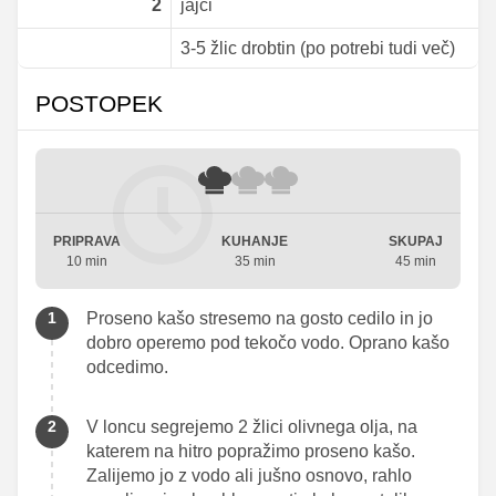
2
jajci
3-5 žlic drobtin (po potrebi tudi več)
POSTOPEK
PRIPRAVA
KUHANJE
SKUPAJ
10 min
35 min
45 min
Proseno kašo stresemo na gosto cedilo in jo
dobro operemo pod tekočo vodo. Oprano kašo
odcedimo.
V loncu segrejemo 2 žlici olivnega olja, na
katerem na hitro popražimo proseno kašo.
Zalijemo jo z vodo ali jušno osnovo, rahlo