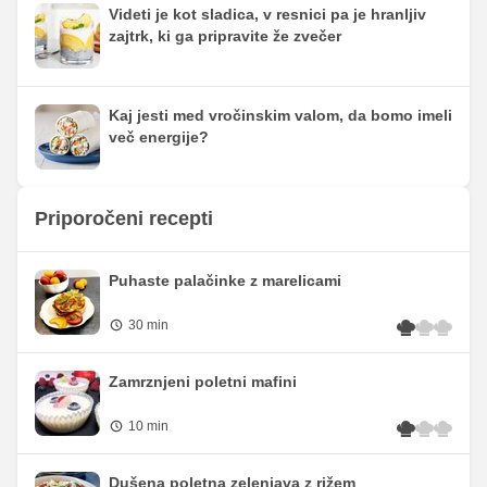
Videti je kot sladica, v resnici pa je hranljiv
zajtrk, ki ga pripravite že zvečer
Kaj jesti med vročinskim valom, da bomo imeli
več energije?
Priporočeni recepti
Puhaste palačinke z marelicami
30 min
Zamrznjeni poletni mafini
10 min
Dušena poletna zelenjava z rižem