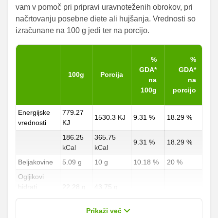
vam v pomoč pri pripravi uravnoteženih obrokov, pri
načrtovanju posebne diete ali hujšanja. Vrednosti so
izračunane na 100 g jedi ter na porcijo.
%
%
GDA*
GDA*
100g
Porcija
na
na
100g
porcijo
Energijske
779.27
1530.3 KJ
9.31 %
18.29 %
vrednosti
KJ
186.25
365.75
9.31 %
18.29 %
kCal
kCal
Beljakovine
5.09 g
10 g
10.18 %
20 %
Ogljikovi
hidrati
22.28 g
43.75 g
8.25 %
16.2 %
od teh
1.15 g
2.25 g
Prikaži več
sladkorji