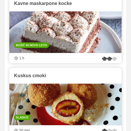
Kavne maskarpone kocke
BOŽIČ IN NOVO LETO
1 h
Kuskus cmoki
SLADICE
50 min