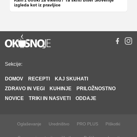
izgleda kot iz pravljice
Sekcije:
DOMOV
RECEPTI
KAJ SKUHATI
ZDRAVO IN VEGI
KUHINJE
PRILOŽNOSTNO
NOVICE
TRIKI IN NASVETI
ODDAJE
Oglaševanje
Uredništvo
PRO PLUS
Piškotki