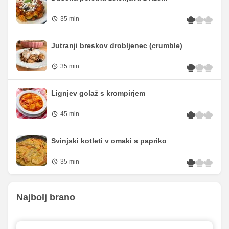
35 min
Jutranji breskov drobljenec (crumble)
35 min
Lignjev golaž s krompirjem
45 min
Svinjski kotleti v omaki s papriko
35 min
Najbolj brano