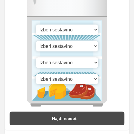
Cink
0.38 mg
0.75 mg
Selen
5.98 mg
11.75 mg
1875.11
Vitamin A
3682.25 iu
iu
Vitamin B1
0 mg
0 mg
28.13
Vitamin C
55.25 mg
mg
Vitamin D
0.25 mg
0.5 mg
Najdi recept