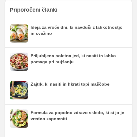
Priporočeni članki
Ideja za vroče dni, ki navduši z lahkotnostjo
in svežino
Priljubljena poletna jed, ki nasiti in lahko
pomaga pri hujšanju
Zajtrk, ki nasiti in hkrati topi maščobe
Formula za popolno zdravo skledo, ki si jo je
vredno zapomniti