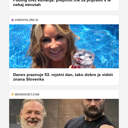
Puding brez kuhanja: preprost trik za pripravo v le
nekaj minutah
ZADOVOLJNA.SI
Danes praznuje 53. rojstni dan, tako dobro je videti
znana Slovenka
MOSKISVET.COM