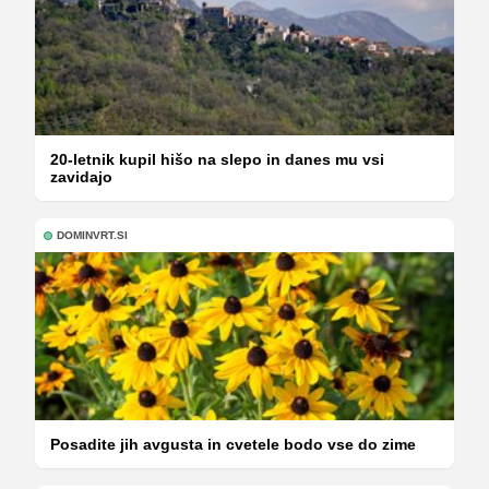
20-letnik kupil hišo na slepo in danes mu vsi
zavidajo
DOMINVRT.SI
Posadite jih avgusta in cvetele bodo vse do zime