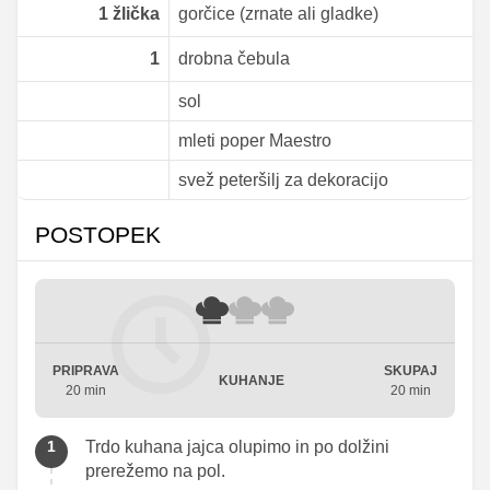
1
žlička
gorčice (zrnate ali gladke)
1
drobna čebula
sol
mleti poper Maestro
svež peteršilj za dekoracijo
POSTOPEK
PRIPRAVA
SKUPAJ
KUHANJE
20 min
20 min
Trdo kuhana jajca olupimo in po dolžini
prerežemo na pol.