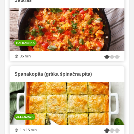
Sataraš
BALKANSKA
35 min
Spanakopita (grška špinačna pita)
ZELENJAVA
1 h 15 min