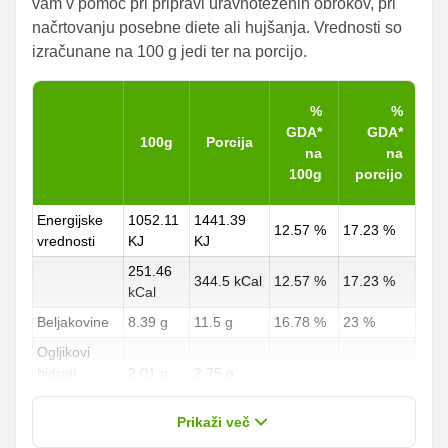
vam v pomoč pri pripravi uravnoteženih obrokov, pri
načrtovanju posebne diete ali hujšanja. Vrednosti so
izračunane na 100 g jedi ter na porcijo.
%
%
GDA*
GDA*
100g
Porcija
na
na
100g
porcijo
Energijske
1052.11
1441.39
12.57 %
17.23 %
vrednosti
KJ
KJ
251.46
344.5 kCal
12.57 %
17.23 %
kCal
Beljakovine
8.39 g
11.5 g
16.78 %
23 %
Ogljikovi
hidrati
2.01 g
2.75 g
0.74 %
1.02 %
od teh
1.09 g
1.5 g
Prikaži več
sladkorji