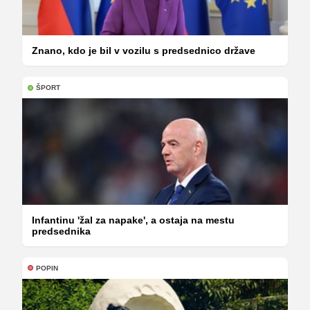
Znano, kdo je bil v vozilu s predsednico države
ŠPORT
Infantinu 'žal za napake', a ostaja na mestu
predsednika
POPIN