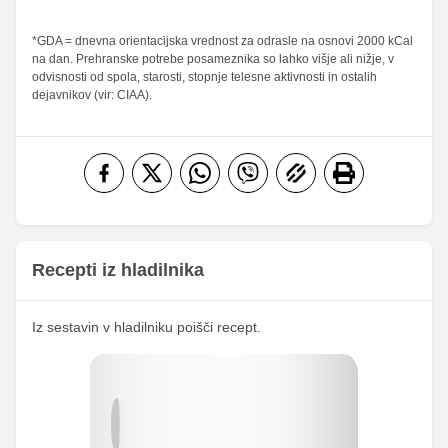
Maščobe
*GDA = dnevna orientacijska vrednost za odrasle na osnovi 2000 kCal
22.26 g
30.5 g
31.8 %
43.57 %
na dan. Prehranske potrebe posameznika so lahko višje ali nižje, v
od teh
odvisnosti od spola, starosti, stopnje telesne aktivnosti in ostalih
nasičene
12.23 g
16.75 g
61.15 %
83.75 %
dejavnikov (vir: CIAA).
maščobne
kisline
Vlaknine
0.18 g
0.25 g
0.72 %
1 %
Folna kislina
0 g
0 g
Železo
0.36 mg
0.5 mg
10.77
Magnezij
14.75 mg
mg
Recepti iz hladilnika
116.97
Kalij
160.25 mg
mg
Iz sestavin v hladilniku poišči recept.
101.82
Kalcij
139.5 mg
mg
148.18
Fosfor
203 mg
mg
Cink
0.55 mg
0.75 mg