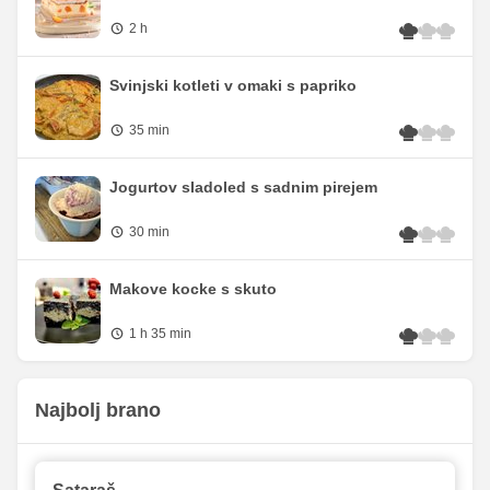
2 h
Svinjski kotleti v omaki s papriko
35 min
Jogurtov sladoled s sadnim pirejem
30 min
Makove kocke s skuto
1 h 35 min
Najbolj brano