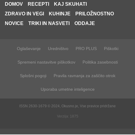
DOMOV
RECEPTI
KAJ SKUHATI
ZDRAVO IN VEGI
KUHINJE
PRILOŽNOSTNO
NOVICE
TRIKI IN NASVETI
ODDAJE
Oglaševanje
Uredništvo
PRO PLUS
Piškotki
Spremeni nastavitve piškotkov
Politika zasebnosti
Splošni pogoji
Pravila ravnanja za zaščito otrok
Uporaba umetne inteligence
ISSN 2630-1679 © 2024, Okusno.je, Vse pravice pridržane
Verzija: 1875