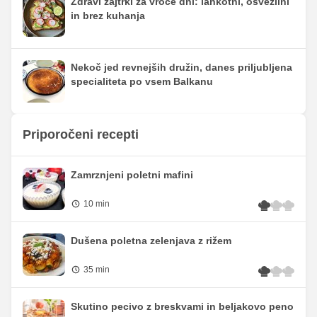
Zdravi zajtrki za vroče dni: lahkotni, osvežilni
in brez kuhanja
Nekoč jed revnejših družin, danes priljubljena
specialiteta po vsem Balkanu
Priporočeni recepti
Zamrznjeni poletni mafini
10 min
Dušena poletna zelenjava z rižem
35 min
Skutino pecivo z breskvami in beljakovo peno