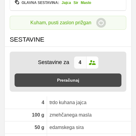
GLAVNA SESTAVINA:
Jajca
Sir
Maslo
Kuham, pusti zaslon prižgan
SESTAVINE
Sestavine za
Preračunaj
4
trdo kuhana jajca
100
g
zmehčanega masla
50
g
edamskega sira