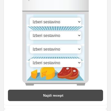
17.15
Selen
23.5 mg
mg
798.18
Vitamin A
1093.5 iu
iu
Vitamin B1
0 mg
0 mg
Vitamin C
1.28 mg
1.75 mg
Vitamin D
1.09 mg
1.5 mg
Najdi recept