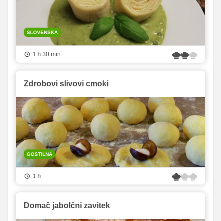
SLOVENSKA
1 h 30 min
Zdrobovi slivovi cmoki
GOSTILNA
1 h
Domač jabolčni zavitek