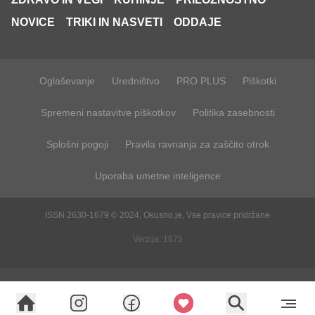
NOVICE
TRIKI IN NASVETI
ODDAJE
Oglaševanje
Uredništvo
PRO PLUS
Piškotki
Spremeni nastavitve piškotkov
Politika zasebnosti
Splošni pogoji
Pravila ravnanja za zaščito otrok
Uporaba umetne inteligence
ISSN 2630-1679 © 2024, Okusno.je, Vse pravice pridržane
Verzija: 1875