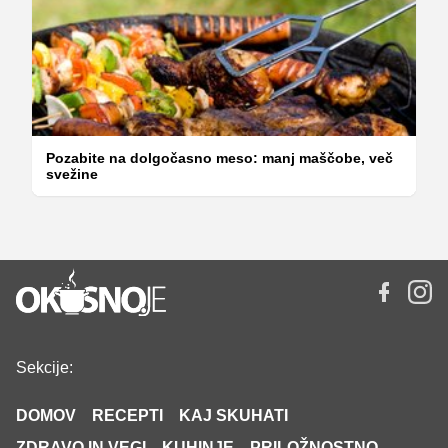
Pozabite na dolgočasno meso: manj maščobe, več
svežine
Sekcije:
DOMOV
RECEPTI
KAJ SKUHATI
ZDRAVO IN VEGI
KUHINJE
PRILOŽNOSTNO