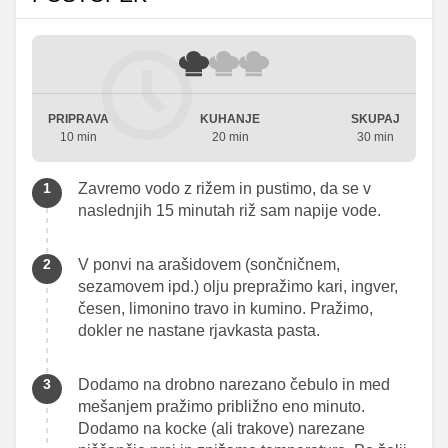
PRIPRAVA
KUHANJE
SKUPAJ
10 min
20 min
30 min
Zavremo vodo z rižem in pustimo, da se v
naslednjih 15 minutah riž sam napije vode.
V ponvi na arašidovem (sončničnem,
sezamovem ipd.) olju prepražimo kari, ingver,
česen, limonino travo in kumino. Pražimo,
dokler ne nastane rjavkasta pasta.
Dodamo na drobno narezano čebulo in med
mešanjem pražimo približno eno minuto.
Dodamo na kocke (ali trakove) narezane