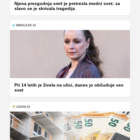
Njena prezgodnja smrt je pretresla modni svet: za
slavo se je skrivala tragedija
BIBALEZE.SI
Pri 14 letih je živela na ulici, danes jo občuduje ves
svet
CEKIN.SI