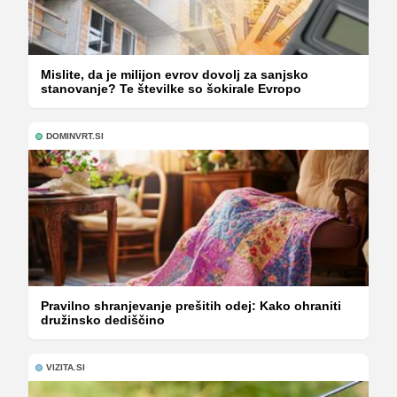
Mislite, da je milijon evrov dovolj za sanjsko
stanovanje? Te številke so šokirale Evropo
DOMINVRT.SI
Pravilno shranjevanje prešitih odej: Kako ohraniti
družinsko dediščino
VIZITA.SI