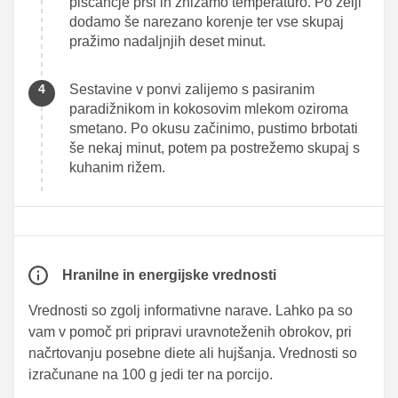
piščančje prsi in znižamo temperaturo. Po želji
dodamo še narezano korenje ter vse skupaj
pražimo nadaljnjih deset minut.
Sestavine v ponvi zalijemo s pasiranim
paradižnikom in kokosovim mlekom oziroma
smetano. Po okusu začinimo, pustimo brbotati
še nekaj minut, potem pa postrežemo skupaj s
kuhanim rižem.
Hranilne in energijske vrednosti
Vrednosti so zgolj informativne narave. Lahko pa so
vam v pomoč pri pripravi uravnoteženih obrokov, pri
načrtovanju posebne diete ali hujšanja. Vrednosti so
izračunane na 100 g jedi ter na porcijo.