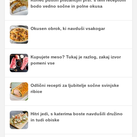
Konec pustih piščančjih prsi: s tem receptom
bodo vedno sočne in polne okusa
Okusen obrok, ki navduši vsakogar
Kupujete meso? Tukaj je razlog, zakaj izvor
pomeni vse
Odlični recepti za ljubitelje sočne svinjske
ribice
Hitri jedi, s katerima boste navdušili družino
in tudi obiske