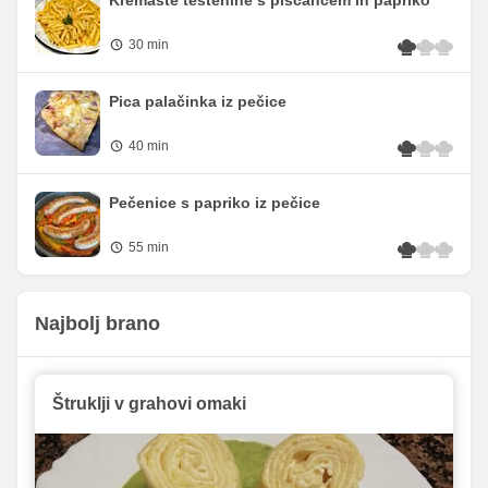
Kremaste testenine s piščancem in papriko
30 min
Pica palačinka iz pečice
40 min
Pečenice s papriko iz pečice
55 min
Najbolj brano
Štruklji v grahovi omaki