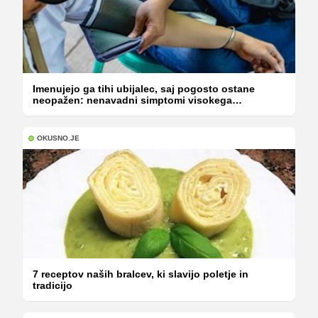
Imenujejo ga tihi ubijalec, saj pogosto ostane
neopažen: nenavadni simptomi visokega
holesterola
OKUSNO.JE
7 receptov naših bralcev, ki slavijo poletje in
tradicijo