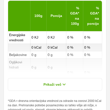
%
%
GDA*
GDA*
100g
Porcija
na
na
100g
porcijo
Energijske
0 KJ
0 KJ
0 %
0 %
vrednosti
0 kCal
0 kCal
0 %
0 %
Beljakovine
0 g
0 g
0 %
0 %
Ogljikovi
hidrati
0 g
0 g
0 %
0 %
od teh
0 g
0 g
sladkorji
Prikaži več
Maščobe
0 g
0 g
0 %
0 %
od teh
*GDA = dnevna orientacijska vrednost za odrasle na osnovi 2000 kCal
na dan. Prehranske potrebe posameznika so lahko višje ali nižje, v
nasičene
0 g
0 g
0 %
0 %
odvisnosti od spola, starosti, stopnje telesne aktivnosti in ostalih