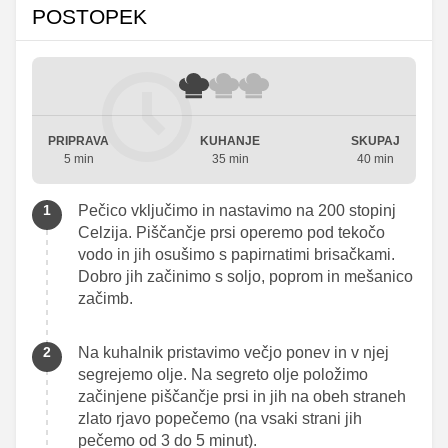
POSTOPEK
PRIPRAVA
KUHANJE
SKUPAJ
5 min
35 min
40 min
Pečico vključimo in nastavimo na 200 stopinj
Celzija. Piščančje prsi operemo pod tekočo
vodo in jih osušimo s papirnatimi brisačkami.
Dobro jih začinimo s soljo, poprom in mešanico
začimb.
Na kuhalnik pristavimo večjo ponev in v njej
segrejemo olje. Na segreto olje položimo
začinjene piščančje prsi in jih na obeh straneh
zlato rjavo popečemo (na vsaki strani jih
pečemo od 3 do 5 minut).