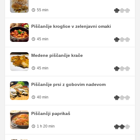
55 min
Piščančje kroglice v zelenjavni omaki
45 min
Medene piščančje krače
45 min
Piščančje prsi z gobovim nadevom
40 min
Piščančji paprikaš
1 h 20 min