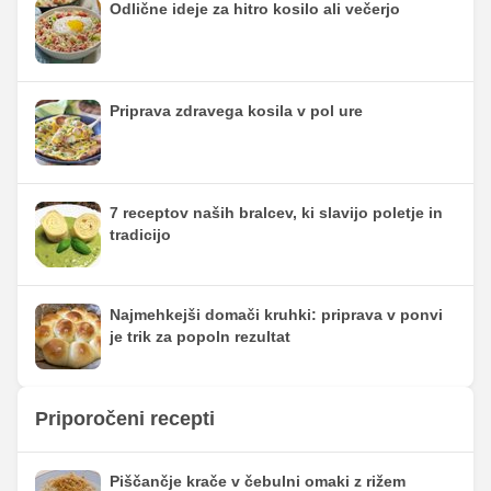
Odlične ideje za hitro kosilo ali večerjo
Priprava zdravega kosila v pol ure
7 receptov naših bralcev, ki slavijo poletje in
tradicijo
Najmehkejši domači kruhki: priprava v ponvi
je trik za popoln rezultat
Priporočeni recepti
Piščančje krače v čebulni omaki z rižem