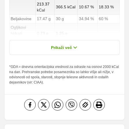
213.37
366.5 kCal
10.67 %
18.33 %
kCal
Beljakovine
17.47 g
30 g
34.94 %
60 %
Ogljikovi
hidrati
0.73 g
1.25 g
0.27 %
0.46 %
od teh
0 g
0 g
Prikaži več
sladkorji
Maščobe
*GDA = dnevna orientacijska vrednost za odrasle na osnovi 2000 kCal
14.55 g
25 g
20.79 %
35.71 %
na dan. Prehranske potrebe posameznika so lahko višje ali nižje, v
od teh
odvisnosti od spola, starosti, stopnje telesne aktivnosti in ostalih
nasičene
5.09 g
8.75 g
25.45 %
43.75 %
dejavnikov (vir: CIAA).
maščobne
kisline
Vlaknine
0.15 g
0.25 g
0.6 %
1 %
Folna kislina
0 g
0 g
Železo
0.15 mg
0.25 mg
23.43
Magnezij
40.25 mg