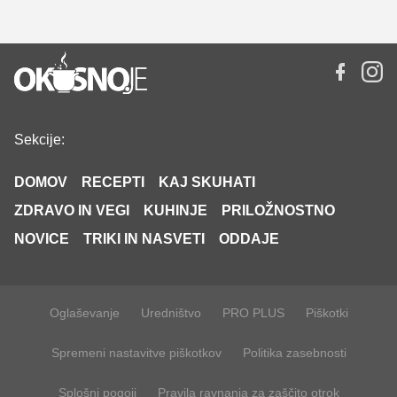
Sekcije:
DOMOV
RECEPTI
KAJ SKUHATI
ZDRAVO IN VEGI
KUHINJE
PRILOŽNOSTNO
NOVICE
TRIKI IN NASVETI
ODDAJE
Oglaševanje
Uredništvo
PRO PLUS
Piškotki
Spremeni nastavitve piškotkov
Politika zasebnosti
Splošni pogoji
Pravila ravnanja za zaščito otrok