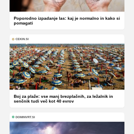
Poporodno izpadanje las: kaj je normalno in kako si
pomagati
CEKIN.SI
Boj za plaže: vse manj brezplačnih, za ležalnik in
senčnik tudi več kot 40 evrov
DOMINVRT.SI