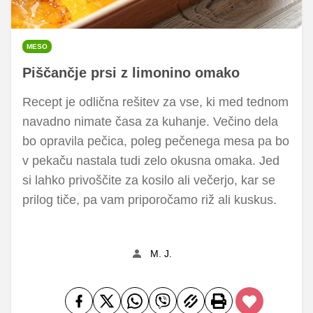
MESO
Piščančje prsi z limonino omako
Recept je odlična rešitev za vse, ki med tednom
navadno nimate časa za kuhanje. Večino dela
bo opravila pečica, poleg pečenega mesa pa bo
v pekaču nastala tudi zelo okusna omaka. Jed
si lahko privoščite za kosilo ali večerjo, kar se
prilog tiče, pa vam priporočamo riž ali kuskus.
M. J.