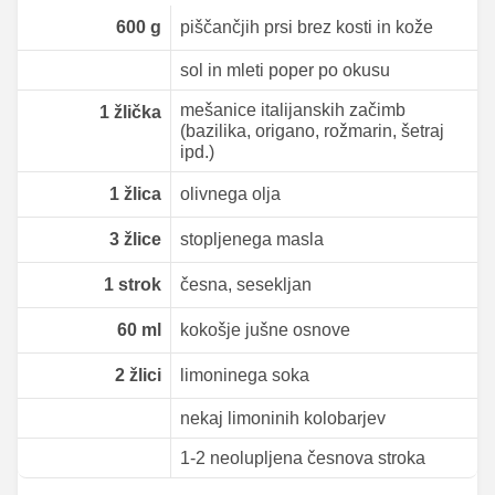
600
g
piščančjih prsi brez kosti in kože
sol in mleti poper po okusu
mešanice italijanskih začimb
1
žlička
(bazilika, origano, rožmarin, šetraj
ipd.)
1
žlica
olivnega olja
3
žlice
stopljenega masla
1
strok
česna, sesekljan
60
ml
kokošje jušne osnove
2
žlici
limoninega soka
nekaj limoninih kolobarjev
1-2 neolupljena česnova stroka