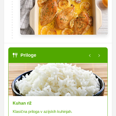
Priloge
Kuhan riž
Zd
Klasična priloga v azijskih kuhinjah.
Pr