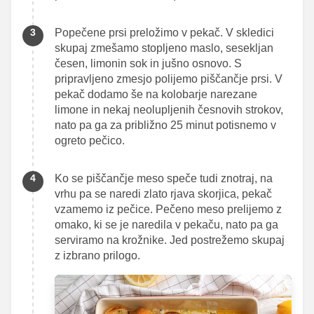
Popečene prsi preložimo v pekač. V skledici
skupaj zmešamo stopljeno maslo, sesekljan
česen, limonin sok in jušno osnovo. S
pripravljeno zmesjo polijemo piščančje prsi. V
pekač dodamo še na kolobarje narezane
limone in nekaj neolupljenih česnovih strokov,
nato pa ga za približno 25 minut potisnemo v
ogreto pečico.
Ko se piščančje meso speče tudi znotraj, na
vrhu pa se naredi zlato rjava skorjica, pekač
vzamemo iz pečice. Pečeno meso prelijemo z
omako, ki se je naredila v pekaču, nato pa ga
serviramo na krožnike. Jed postrežemo skupaj
z izbrano prilogo.