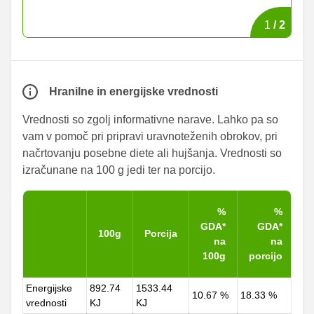
1
/
2
Hranilne in energijske vrednosti
Vrednosti so zgolj informativne narave. Lahko pa so
vam v pomoč pri pripravi uravnoteženih obrokov, pri
načrtovanju posebne diete ali hujšanja. Vrednosti so
izračunane na 100 g jedi ter na porcijo.
%
%
GDA*
GDA*
100g
Porcija
na
na
100g
porcijo
Energijske
892.74
1533.44
10.67 %
18.33 %
vrednosti
KJ
KJ