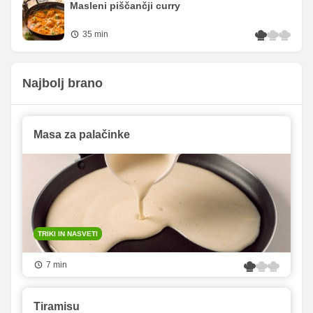
Masleni piščančji curry
35 min
Najbolj brano
Masa za palačinke
TRIKI IN NASVETI
7 min
Tiramisu