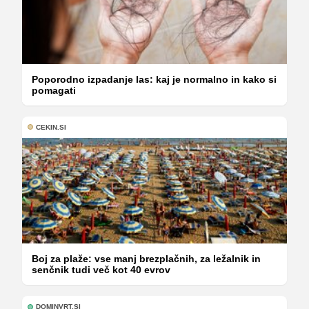
Poporodno izpadanje las: kaj je normalno in kako si
pomagati
CEKIN.SI
Boj za plaže: vse manj brezplačnih, za ležalnik in
senčnik tudi več kot 40 evrov
DOMINVRT.SI