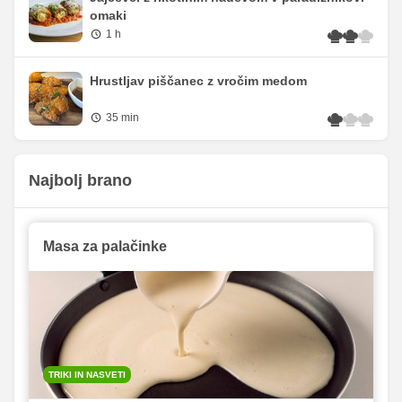
omaki
1 h
Hrustljav piščanec z vročim medom
35 min
Najbolj brano
Masa za palačinke
TRIKI IN NASVETI