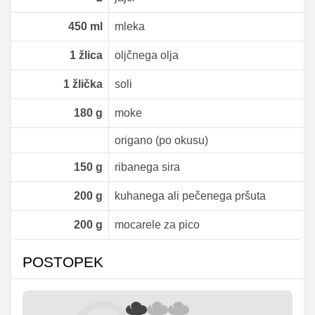
450
ml
mleka
1
žlica
oljčnega olja
1
žlička
soli
180
g
moke
origano (po okusu)
150
g
ribanega sira
200
g
kuhanega ali pečenega pršuta
200
g
mocarele za pico
POSTOPEK