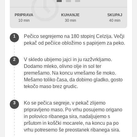
PRIPRAVA
KUHANJE
SKUPAJ
10 min
30 min
40 min
Pečico segrejemo na 180 stopinj Celzija. Večji
pekač od pečiice obložimo s papirjem za peko.
V skledo ubijemo jajci in ju razžvrkljamo.
Dodamo mleko, olivno olje in sol ter
premešamo. Na koncu vmešamo še moko.
Mešamo toliko časa, da dobimo gladko, gosto
tekočo maso brez grudic.
Ko se pečica segreje, v pekač zlijemo
pripravljeno maso. Po vrhu posujemo origano
in polovico ribanega sira, nadaljujemo s
pršutom in koščki mocarele, na koncu pa po
vrhu potresemo še preostanek ribanega sira.