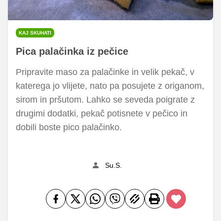
KAJ SKUHATI
Pica palačinka iz pečice
Pripravite maso za palačinke in velik pekač, v
katerega jo vlijete, nato pa posujete z origanom,
sirom in pršutom. Lahko se seveda poigrate z
drugimi dodatki, pekač potisnete v pečico in
dobili boste pico palačinko.
Su.S.