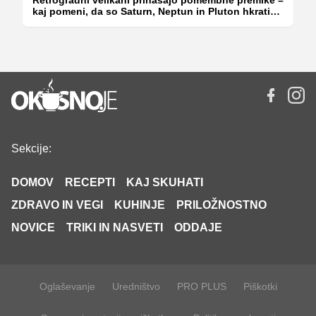
Retrogradni velikani prinašajo pomembne premike –
kaj pomeni, da so Saturn, Neptun in Pluton hkrati
retrogradni?
Sekcije:
DOMOV
RECEPTI
KAJ SKUHATI
ZDRAVO IN VEGI
KUHINJE
PRILOŽNOSTNO
NOVICE
TRIKI IN NASVETI
ODDAJE
Oglaševanje
Uredništvo
PRO PLUS
Piškotki