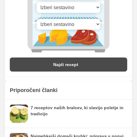
Vitamin D
0.45 mg
1 mg
Najdi recept
Priporočeni članki
7 receptov naših bralcev, ki slavijo poletje in
tradicijo
Najmehkejši domači kruhki: priprava v ponvi