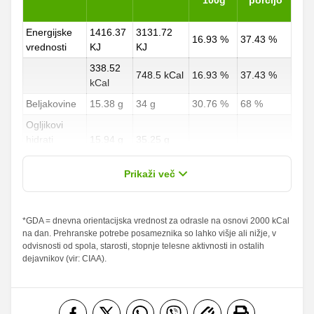
100g
porcijo
Energijske
1416.37
3131.72
16.93 %
37.43 %
vrednosti
KJ
KJ
338.52
748.5 kCal
16.93 %
37.43 %
kCal
Beljakovine
15.38 g
34 g
30.76 %
68 %
Ogljikovi
hidrati
15.94 g
35.25 g
5.9 %
13.06 %
od teh
0.34 g
0.75 g
Prikaži več
sladkorji
Maščobe
*GDA = dnevna orientacijska vrednost za odrasle na osnovi 2000 kCal
22.16 g
49 g
31.66 %
70 %
na dan. Prehranske potrebe posameznika so lahko višje ali nižje, v
od teh
odvisnosti od spola, starosti, stopnje telesne aktivnosti in ostalih
nasičene
9.5 g
21 g
47.5 %
105 %
dejavnikov (vir: CIAA).
maščobne
kisline
Vlaknine
0.34 g
0.75 g
1.36 %
3 %