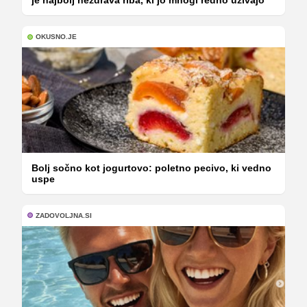
je najbolj nezdrava riba, ki jo mnogi redno uživajo
OKUSNO.JE
Bolj sočno kot jogurtovo: poletno pecivo, ki vedno
uspe
ZADOVOLJNA.SI