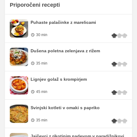
Priporočeni recepti
Puhaste palačinke z marelicami
30 min
Dušena poletna zelenjava z rižem
35 min
Lignjev golaž s krompirjem
45 min
Svinjski kotleti v omaki s papriko
35 min
Jajčevci z rikotinim nadevom v paradižnikovi