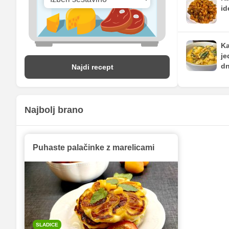
id
Ka
je
dn
Najdi recept
Najbolj brano
Puhaste palačinke z marelicami
SLADICE