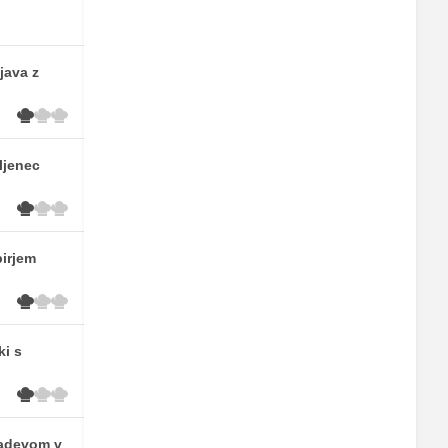
java z
ljenec
pirjem
ki s
nadevom v