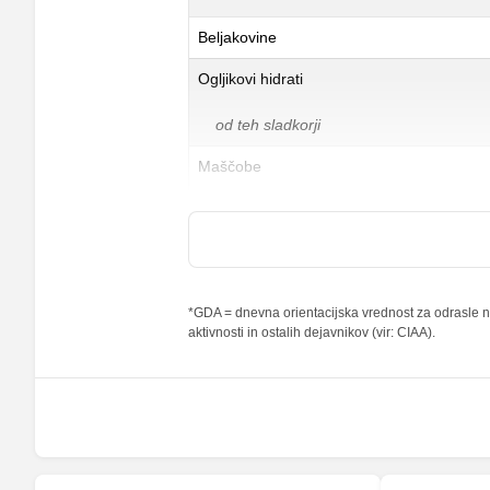
Beljakovine
Ogljikovi hidrati
od teh sladkorji
Maščobe
od teh nasičene maščobne kisline
Vlaknine
Folna kislina
*GDA = dnevna orientacijska vrednost za odrasle na
aktivnosti in ostalih dejavnikov (vir: CIAA).
Železo
Magnezij
Kalij
Kalcij