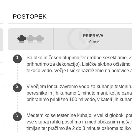
POSTOPEK
PRIPRAVA
10 min
Šalotko in česen olupimo ter drobno sesekljamo. Z 
prihranimo za dekoracijo). Lisičke skrbno očistimo
tekočo vodo. Večje lisičke razrežemo na polovice a
V večjem loncu zavremo vodo za kuhanje testenin.
peresnike in jih kuhamo 1 minuto manj, kot je oz
prihranimo približno 100 ml vode, v kateri jih kuha
Medtem ko se testenine kuhajo, v veliki globoki po
vse skupaj rahlo posolimo in med občasnim meša
timijan ter pražimo še 2 do 3 minute oziroma toliko