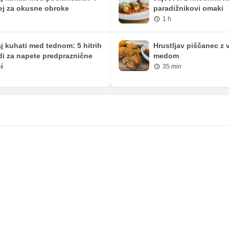
ej za okusne obroke
paradižnikovi omaki
1 h
j kuhati med tednom: 5 hitrih
Hrustljav piščanec z 
di za napete predpraznične
medom
i
35 min