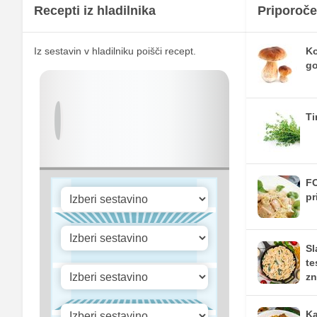
Fosfor
Recepti iz hladilnika
Priporoče
Cink
Iz sestavin v hladilniku poišči recept.
Ko
Selen
g
Vitamin A
Vitamin B1
Ti
Vitamin C
Vitamin D
FO
pr
Sl
te
zn
Ka