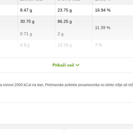
8.47 g
23.75 g
16.94 %
30.75 g
86.25 g
11.39 %
0.71 g
2 g
4.9 g
13.75 g
7 %
2.05 g
5.75 g
10.25 %
Prikaži več
2.41 g
6.75 g
9.64 %
0 g
0 g
 osnovi 2000 kCal na dan. Prehranske potrebe posameznika so lahko višje ali nižje,
5.44 mg
15.25 mg
36.72 mg
103 mg
286.81 mg
804.5 mg
64.97 mg
182.25 mg