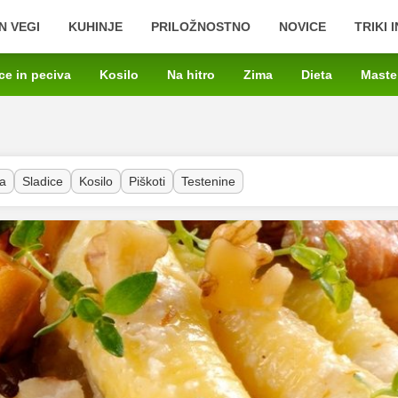
N VEGI
KUHINJE
PRILOŽNOSTNO
NOVICE
TRIKI 
ce in peciva
Kosilo
Na hitro
Zima
Dieta
Maste
a
Sladice
Kosilo
Piškoti
Testenine