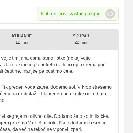
Kuham, pusti zaslon prižgan
KUHANJE
SKUPAJ
12 min
22 min
vejic timijana osmukamo listke (nekaj vejic
 z vlažno krpo in po potrebi na hitro oplaknemo pod
li četrtine, manjše pa pustimo cele.
 Tik preden voda zavre, dodamo sol. V krop stresemo
načeno na embalaži. Tik preden peresnike odcedimo,
mo.
nvi segrejemo olivno olje. Dodamo šalotko in lisičke,
njem pražimo 2 do 3 minute. Nato dodamo česen in
 časa, da večina tekočine v ponvi izpari.