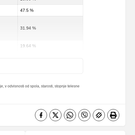
47.5 %
31.94 %
19.64 %
28.75 %
27 %
 v odvisnosti od spola, starosti, stopnje telesne