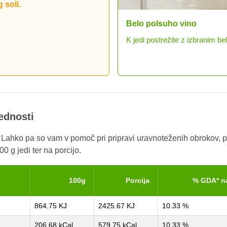
 soli.
Belo suho vino
senetite goste.
Ko si ob jedi zaželimo kozarč
rednosti
. Lahko pa so vam v pomoč pri pripravi uravnoteženih obrokov, p
0 g jedi ter na porcijo.
100g
Porcija
% GDA* n
864.75 KJ
2425.67 KJ
10.33 %
206.68 kCal
579.75 kCal
10.33 %