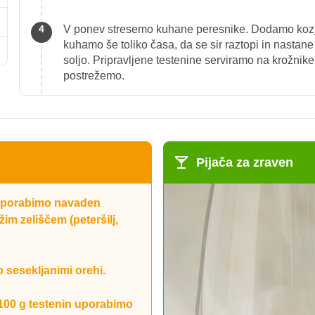
V ponev stresemo kuhane peresnike. Dodamo kozji 
kuhamo še toliko časa, da se sir raztopi in nasta
soljo. Pripravljene testenine serviramo na krožnike
postrežemo.
Pijača za zraven
 uporabimo navaden
im zeliščem (peteršilj,
 sesekljanimi orehi.
 100 g testenin uporabimo