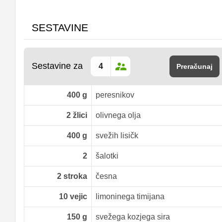
SESTAVINE
Sestavine za
Preračunaj
400
g
peresnikov
2
žlici
olivnega olja
400
g
svežih lisičk
2
šalotki
2
stroka
česna
10
vejic
limoninega timijana
150
g
svežega kozjega sira