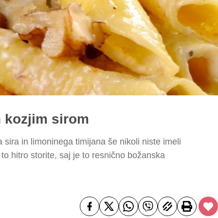
n kozjim sirom
sira in limoninega timijana še nikoli niste imeli
o hitro storite, saj je to resnično božanska