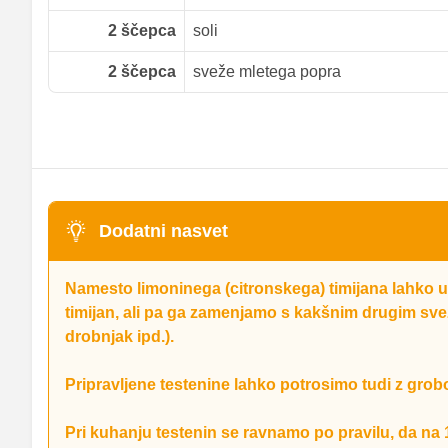
2
ščepca
soli
2
ščepca
sveže mletega popra
Dodatni nasvet
Namesto limoninega (citronskega) timijana lahko
timijan, ali pa ga zamenjamo s kakšnim drugim svež
drobnjak ipd.).
Pripravljene testenine lahko potrosimo tudi z grobo
Pri kuhanju testenin se ravnamo po pravilu, da na