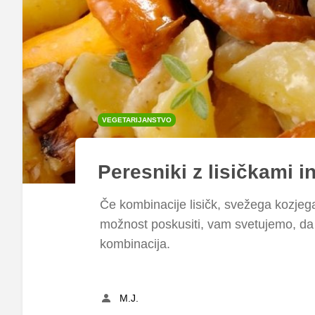
VEGETARIJANSTVO
Peresniki z lisičkami i
Če kombinacije lisičk, svežega kozjega 
možnost poskusiti, vam svetujemo, da t
kombinacija.
M.J.