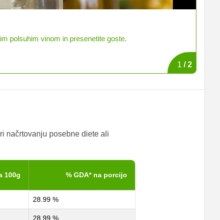
Belo
ek dobrega belega suhega vina.
K jed
1
/
2
ri načrtovanju posebne diete ali
a 100g
% GDA* na porcijo
28.99 %
28.99 %