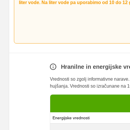
liter vode. Na liter vode pa uporabimo od 10 do 12 g
Belo polsuho vino
K jedi postrežite z izbranim belim polsuhim vinom in pre
Hranilne in energijske v
Vrednosti so zgolj informativne narave
hujšanja. Vrednosti so izračunane na 10
Energijske vrednosti