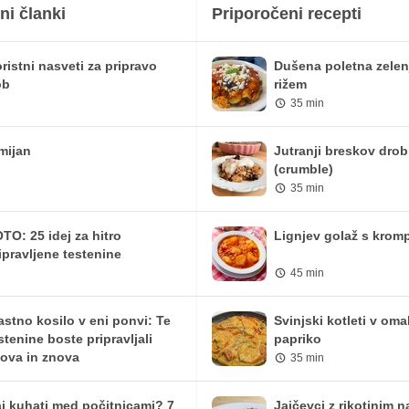
182.17 mg
511 mg
ni članki
Priporočeni recepti
1.07 mg
3 mg
ristni nasveti za pripravo
Dušena poletna zelen
23.62 mg
66.25 mg
ob
rižem
35 min
434.67 iu
1219.25 iu
0 mg
0 mg
mijan
Jutranji breskov drob
(crumble)
8.11 mg
22.75 mg
35 min
1.78 mg
5 mg
TO: 25 idej za hitro
Lignjev golaž s krom
ipravljene testenine
45 min
astno kosilo v eni ponvi: Te
Svinjski kotleti v oma
stenine boste pripravljali
papriko
ova in znova
35 min
j kuhati med počitnicami? 7
Jajčevci z rikotinim 