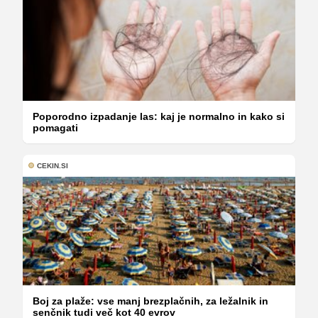
Poporodno izpadanje las: kaj je normalno in kako si
pomagati
CEKIN.SI
Boj za plaže: vse manj brezplačnih, za ležalnik in
senčnik tudi več kot 40 evrov