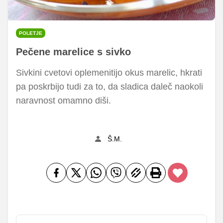
POLETJE
Pečene marelice s sivko
Sivkini cvetovi oplemenitijo okus marelic, hkrati
pa poskrbijo tudi za to, da sladica daleč naokoli
naravnost omamno diši.
Š.M.