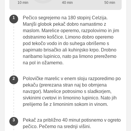
10 min
40 min
50 min
Pečico segrejemo na 180 stopinj Celzija.
Manjši globok pekač dobro namastimo z
maslom. Marelice operemo, razpolovimo in jim
odstranimo koščice. Limono dobro operemo
pod tekočo vodo in do suhega obrišemo s
papirnato brisačko ali kuhinjsko krpo. Drobno
naribamo lupinico, nato pa limono prerežemo
na pol in ožamemo.
Polovičke marelic v enem sloju razporedimo po
pekaču (prerezana stran naj bo obrnjena
navzgor). Marelice potrosimo s sladkorjem,
sivkinimi cvetovi in limonino lupinico. Nato jih
prelijemo še z limoninim sokom in vinom.
Pekač za približno 40 minut potisnemo v ogreto
pečico. Pečemo na srednji višini.