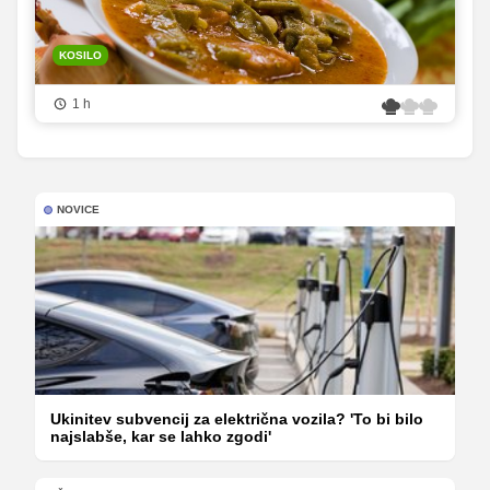
KOSILO
1 h
NOVICE
Ukinitev subvencij za električna vozila? 'To bi bilo
najslabše, kar se lahko zgodi'