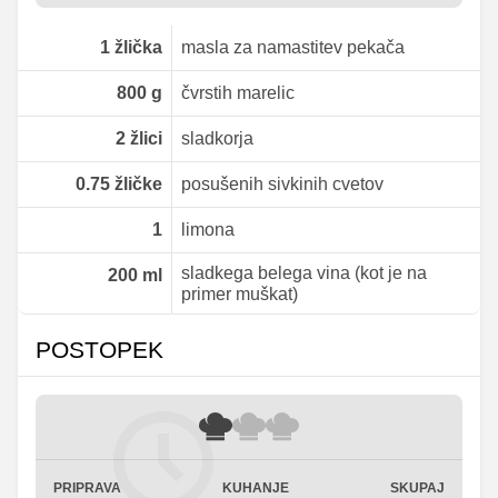
1
žlička
masla za namastitev pekača
800
g
čvrstih marelic
2
žlici
sladkorja
0.75
žličke
posušenih sivkinih cvetov
1
limona
sladkega belega vina (kot je na
200
ml
primer muškat)
POSTOPEK
PRIPRAVA
KUHANJE
SKUPAJ