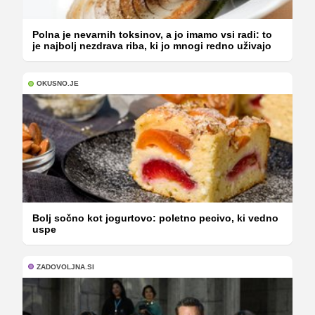
Polna je nevarnih toksinov, a jo imamo vsi radi: to
je najbolj nezdrava riba, ki jo mnogi redno uživajo
OKUSNO.JE
Bolj sočno kot jogurtovo: poletno pecivo, ki vedno
uspe
ZADOVOLJNA.SI