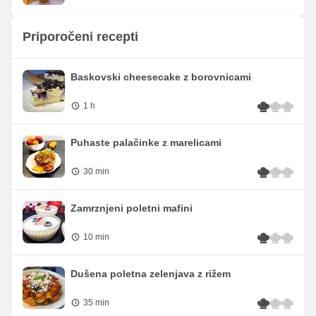
Priporočeni recepti
Baskovski cheesecake z borovnicami
1 h
Puhaste palačinke z marelicami
30 min
Zamrznjeni poletni mafini
10 min
Dušena poletna zelenjava z rižem
35 min