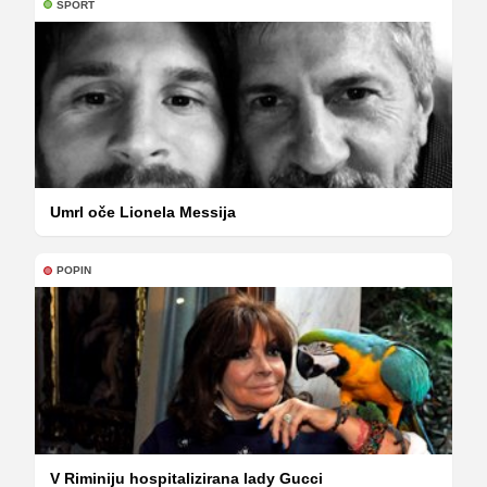
ŠPORT
Umrl oče Lionela Messija
POPIN
V Riminiju hospitalizirana lady Gucci