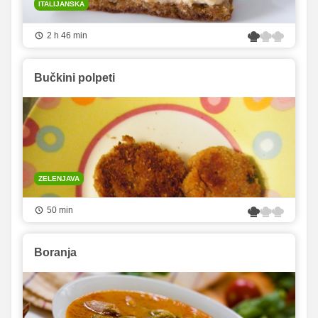
ITALIJANSKA
2 h 46 min
Bučkini polpeti
ZELENJAVA
50 min
Boranja