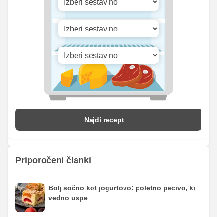
Vitamin C
9.61 mg
20 mg
Vitamin D
0 mg
0 mg
Najdi recept
Priporočeni članki
Bolj sočno kot jogurtovo: poletno pecivo, ki
vedno uspe