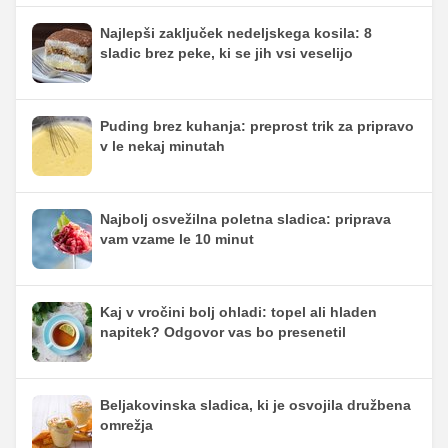
Najlepši zaključek nedeljskega kosila: 8
sladic brez peke, ki se jih vsi veselijo
Puding brez kuhanja: preprost trik za pripravo
v le nekaj minutah
Najbolj osvežilna poletna sladica: priprava
vam vzame le 10 minut
Kaj v vročini bolj ohladi: topel ali hladen
napitek? Odgovor vas bo presenetil
Beljakovinska sladica, ki je osvojila družbena
omrežja