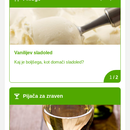
Vanilijev sladoled
L
Kaj je boljšega, kot domači sladoled?
Na
1
/
2
Pijača za zraven