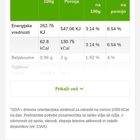
100g
Porcija
na
na
100g
porcijo
Energijske
262.76
547.06 KJ
3.14 %
6.54 %
vrednosti
KJ
62.8
130.75
3.14 %
6.54 %
kCal
kCal
Beljakovine
0.96 g
2 g
1.92 %
4 %
Ogljikovi
hidrati
13.45 g
28 g
4.98 %
10.37 %
od teh
11.41 g
23.75 g
Prikaži več
sladkorji
Maščobe
*GDA = dnevna orientacijska vrednost za odrasle na osnovi 2000 kCal
0.48 g
1 g
0.69 %
1.43 %
na dan. Prehranske potrebe posameznika so lahko višje ali nižje, v
od teh
odvisnosti od spola, starosti, stopnje telesne aktivnosti in ostalih
nasičene
0.24 g
0.5 g
1.2 %
2.5 %
dejavnikov (vir: CIAA).
maščobne
kisline