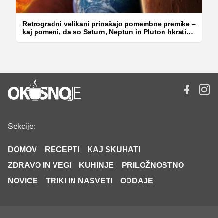
Retrogradni velikani prinašajo pomembne premike –
kaj pomeni, da so Saturn, Neptun in Pluton hkrati
retrogradni?
Sekcije:
DOMOV
RECEPTI
KAJ SKUHATI
ZDRAVO IN VEGI
KUHINJE
PRILOŽNOSTNO
NOVICE
TRIKI IN NASVETI
ODDAJE