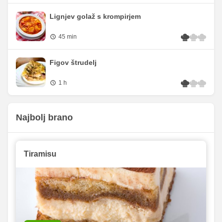
Lignjev golaž s krompirjem
45 min
Figov štrudelj
1 h
Najbolj brano
Tiramisu