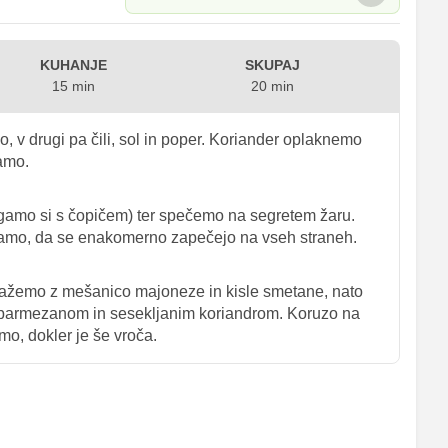
KUHANJE
SKUPAJ
15 min
20 min
 v drugi pa čili, sol in poper. Koriander oplaknemo
jamo.
amo si s čopičem) ter spečemo na segretem žaru.
čamo, da se enakomerno zapečejo na vseh straneh.
mažemo z mešanico majoneze in kisle smetane, nato
 parmezanom in sesekljanim koriandrom. Koruzo na
o, dokler je še vroča.