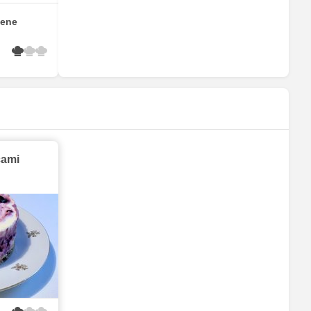
 ene
cami