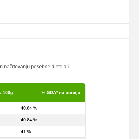
ri načrtovanju posebne diete ali
a 100g
% GDA* na porcijo
40.84 %
40.84 %
41 %