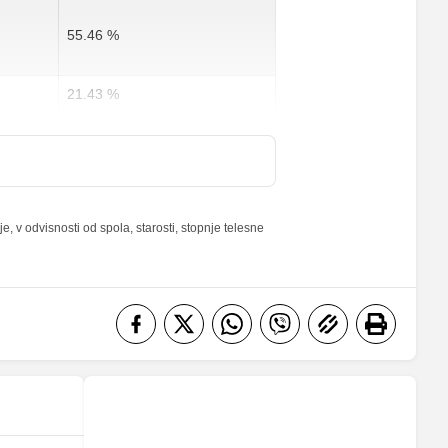
55.46 %
21.43 %
11.25 %
57 %
 v odvisnosti od spola, starosti, stopnje telesne