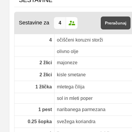
Sestavine za
Preračunaj
4
očiščeni koruzni storži
olivno olje
2
žlici
majoneze
2
žlici
kisle smetane
1
žlička
mletega čilija
sol in mleti poper
1
pest
naribanega parmezana
0.25
šopka
svežega koriandra