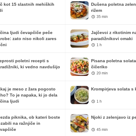
č kot 15 slastnih mehiških
Dušena poletna zelen
13.65 mg
31.5 mg
di
rižem
35 min
324.16 iu
748 iu
0 mg
0 mg
čina ljudi čevapčiče peče
Jajčevci z rikotinim 
robe: zato niso nikoli zares
paradižnikovi omaki
0 mg
0 mg
čni
1 h
0 mg
0 mg
eprosti poletni recepti s
Pisana poletna solata
radižniki, ki vedno navdušijo
čičeriko
20 min
kaj je meso z žara pogosto
Krompirjeva solata s
ho? To je napaka, ki jo dela
čina ljudi
1 h
ezda piknika, ob kateri boste
Njoki z zelenjavo iz p
zabili na ražnjiče in
vapčiče
45 min