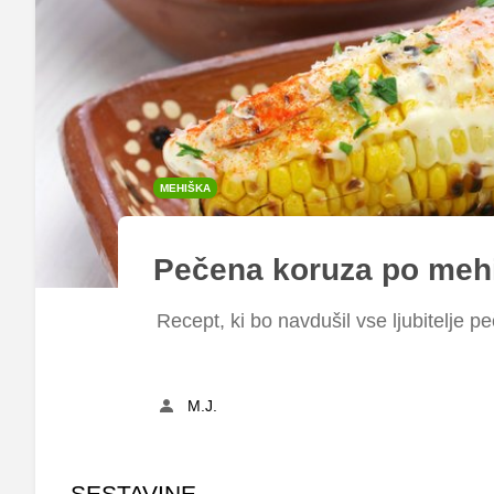
MEHIŠKA
Pečena koruza po meh
Recept, ki bo navdušil vse ljubitelje 
M.J.
SESTAVINE