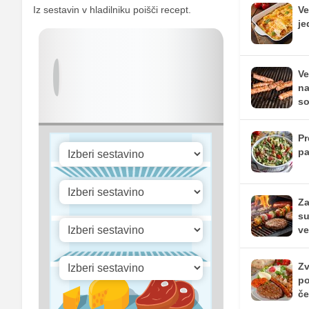
Iz sestavin v hladilniku poišči recept.
Ve
Selen
je
Vitamin A
Vitamin B1
Ve
na
Vitamin C
so
Vitamin D
Pr
pa
Za
su
ve
Zv
po
če