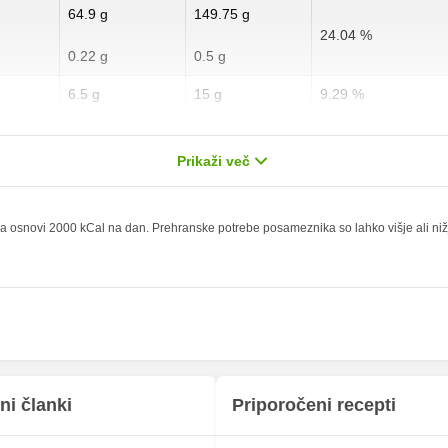
64.9 g
149.75 g
24.04 %
0.22 g
0.5 g
6.5 g
15 g
9.29 %
0.98 g
2.25 g
4.9 %
Prikaži več
6.18 g
14.25 g
24.72 %
0 g
0 g
 osnovi 2000 kCal na dan. Prehranske potrebe posameznika so lahko višje ali nižje,
1.73 mg
4 mg
112.13 mg
258.75 mg
272.05 mg
627.75 mg
41.71 mg
96.25 mg
203.47 mg
469.5 mg
ni članki
Priporočeni recepti
1.73 mg
4 mg