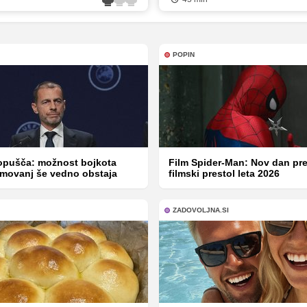
POPIN
opušča: možnost bojkota
Film Spider-Man: Nov dan pre
ekmovanj še vedno obstaja
filmski prestol leta 2026
ZADOVOLJNA.SI