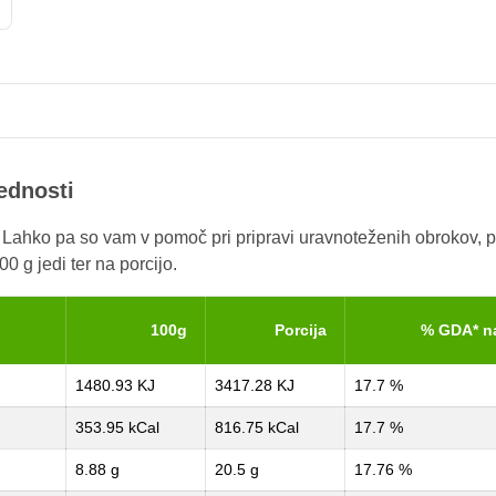
rednosti
. Lahko pa so vam v pomoč pri pripravi uravnoteženih obrokov, p
0 g jedi ter na porcijo.
100g
Porcija
% GDA* n
1480.93 KJ
3417.28 KJ
17.7 %
353.95 kCal
816.75 kCal
17.7 %
8.88 g
20.5 g
17.76 %