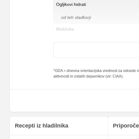
Ogljikovi hidrati
od teh sladkorji
Maščobe
od teh nasičene maščobne kisline
Vlaknine
Folna kislina
*GDA = dnevna orientacijska vrednost za odrasle na
aktivnosti in ostalih dejavnikov (vir: CIAA).
Železo
Magnezij
Kalij
Kalcij
Fosfor
Recepti iz hladilnika
Priporoče
Cink