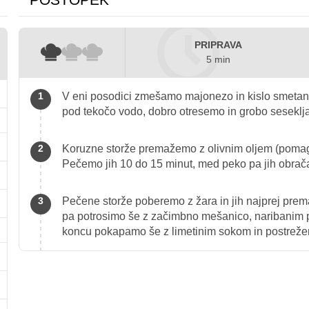
PRIPRAVA
5 min
V eni posodici zmešamo majonezo in kislo smetano,
pod tekočo vodo, dobro otresemo in grobo sesekl
Koruzne storže premažemo z olivnim oljem (pomag
Pečemo jih 10 do 15 minut, med peko pa jih obra
Pečene storže poberemo z žara in jih najprej pre
pa potrosimo še z začimbno mešanico, naribanim
koncu pokapamo še z limetinim sokom in postrežem