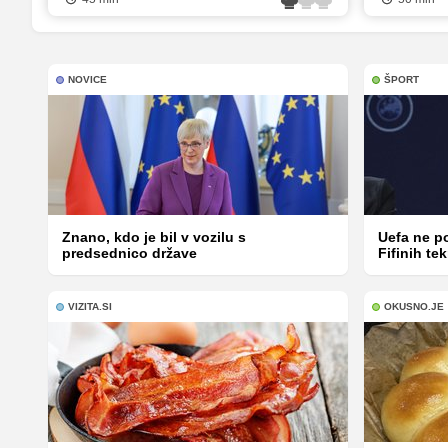
NOVICE
ŠPORT
Znano, kdo je bil v vozilu s
Uefa ne p
predsednico države
Fifinih t
VIZITA.SI
OKUSNO.JE