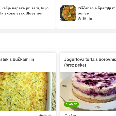
jvečja napaka pri žaru, ki jo
Piščanec s šparglji iz
la skoraj vsak Slovenec
ponve
30 min
astek z bučkami in
Jogurtova torta z borovni
m
(brez peke)
SLADICE
45 min