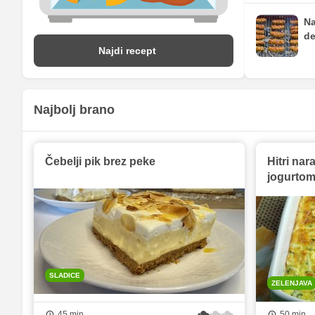
Na
de
Najdi recept
Najbolj brano
Čebelji pik brez peke
Hitri nar
jogurto
SLADICE
ZELENJAVA
45 min
50 min