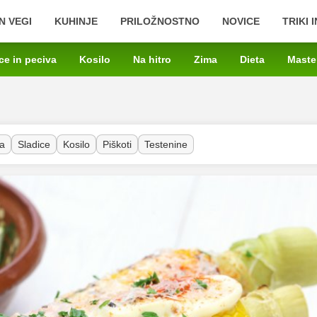
N VEGI
KUHINJE
PRILOŽNOSTNO
NOVICE
TRIKI 
ce in peciva
Kosilo
Na hitro
Zima
Dieta
Maste
a
Sladice
Kosilo
Piškoti
Testenine