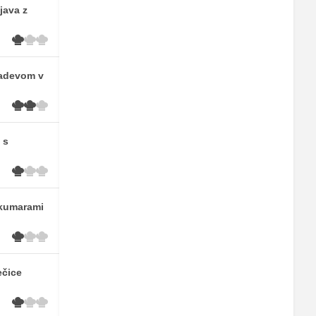
java z
nadevom v
 s
 kumarami
ečice