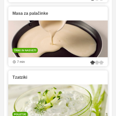
Masa za palačinke
TRIKI IN NASVETI
7 min
Tzatziki
POLETJE