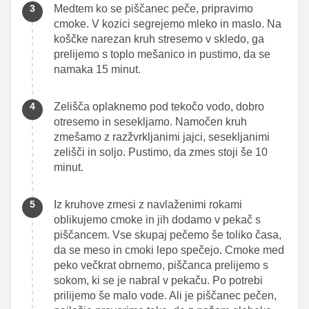
Medtem ko se piščanec peče, pripravimo
cmoke. V kozici segrejemo mleko in maslo. Na
koščke narezan kruh stresemo v skledo, ga
prelijemo s toplo mešanico in pustimo, da se
namaka 15 minut.
Zelišča oplaknemo pod tekočo vodo, dobro
otresemo in sesekljamo. Namočen kruh
zmešamo z razžvrkljanimi jajci, sesekljanimi
zelišči in soljo. Pustimo, da zmes stoji še 10
minut.
Iz kruhove zmesi z navlaženimi rokami
oblikujemo cmoke in jih dodamo v pekač s
piščancem. Vse skupaj pečemo še toliko časa,
da se meso in cmoki lepo spečejo. Cmoke med
peko večkrat obrnemo, piščanca prelijemo s
sokom, ki se je nabral v pekaču. Po potrebi
prilijemo še malo vode. Ali je piščanec pečen,