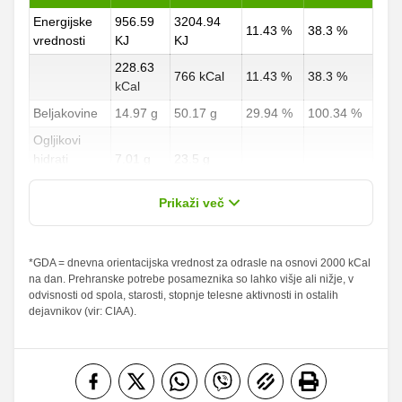
Energijske
956.59
3204.94
11.43 %
38.3 %
vrednosti
KJ
KJ
228.63
766 kCal
11.43 %
38.3 %
kCal
Beljakovine
14.97 g
50.17 g
29.94 %
100.34 %
Ogljikovi
hidrati
7.01 g
23.5 g
2.6 %
8.7 %
od teh
0.75 g
2.5 g
Prikaži več
sladkorji
Maščobe
*GDA = dnevna orientacijska vrednost za odrasle na osnovi 2000 kCal
14.63 g
49 g
20.9 %
70 %
na dan. Prehranske potrebe posameznika so lahko višje ali nižje, v
od teh
odvisnosti od spola, starosti, stopnje telesne aktivnosti in ostalih
nasičene
4.68 g
15.67 g
23.4 %
78.35 %
dejavnikov (vir: CIAA).
maščobne
kisline
Vlaknine
0.45 g
1.5 g
1.8 %
6 %
Folna kislina
2.98 g
10 g