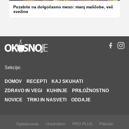
Pozabite na dolgočasno meso: manj maščobe, več
svežine
Sekcije:
DOMOV
RECEPTI
KAJ SKUHATI
ZDRAVO IN VEGI
KUHINJE
PRILOŽNOSTNO
NOVICE
TRIKI IN NASVETI
ODDAJE
Oglaševanje
Uredništvo
PRO PLUS
Piškotki