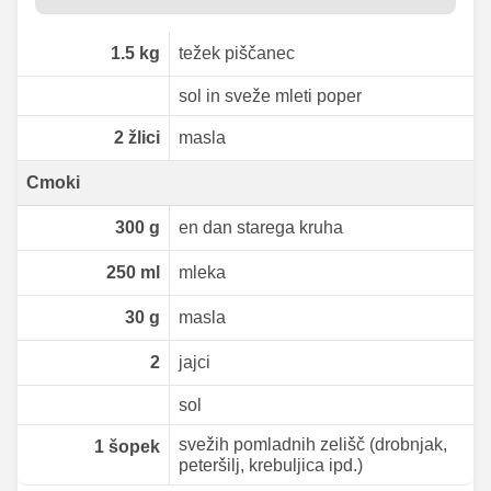
1.5
kg
težek piščanec
sol in sveže mleti poper
2
žlici
masla
Cmoki
300
g
en dan starega kruha
250
ml
mleka
30
g
masla
2
jajci
sol
svežih pomladnih zelišč (drobnjak,
1
šopek
peteršilj, krebuljica ipd.)