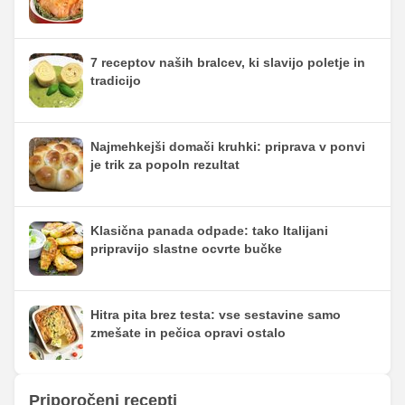
7 receptov naših bralcev, ki slavijo poletje in
tradicijo
Najmehkejši domači kruhki: priprava v ponvi
je trik za popoln rezultat
Klasična panada odpade: tako Italijani
pripravijo slastne ocvrte bučke
Hitra pita brez testa: vse sestavine samo
zmešate in pečica opravi ostalo
Priporočeni recepti