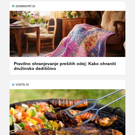
DOMINVRT.SI
Pravilno shranjevanje prešitih odej: Kako ohraniti
družinsko dediščino
VIZITA.SI