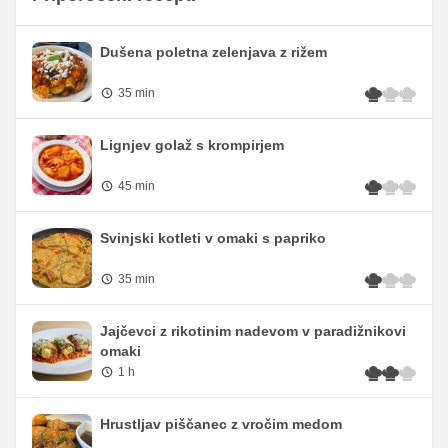
Dušena poletna zelenjava z rižem
35 min
Lignjev golaž s krompirjem
45 min
Svinjski kotleti v omaki s papriko
35 min
Jajčevci z rikotinim nadevom v paradižnikovi
omaki
1 h
Hrustljav piščanec z vročim medom