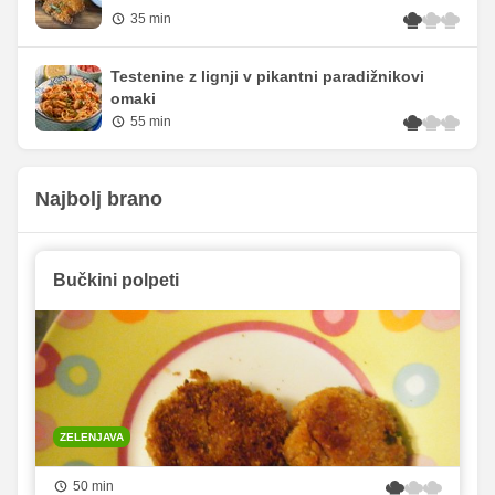
35 min
Testenine z lignji v pikantni paradižnikovi
omaki
55 min
Najbolj brano
Bučkini polpeti
ZELENJAVA
50 min