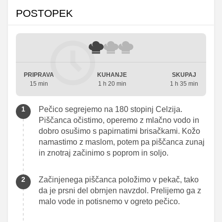
POSTOPEK
PRIPRAVA
KUHANJE
SKUPAJ
15 min
1 h 20 min
1 h 35 min
Pečico segrejemo na 180 stopinj Celzija.
Piščanca očistimo, operemo z mlačno vodo in
dobro osušimo s papirnatimi brisačkami. Kožo
namastimo z maslom, potem pa piščanca zunaj
in znotraj začinimo s poprom in soljo.
Začinjenega piščanca položimo v pekač, tako
da je prsni del obrnjen navzdol. Prelijemo ga z
malo vode in potisnemo v ogreto pečico.