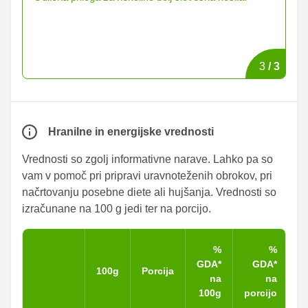
Pr
pr
3
/
3
Hranilne in energijske vrednosti
Vrednosti so zgolj informativne narave. Lahko pa so
vam v pomoč pri pripravi uravnoteženih obrokov, pri
načrtovanju posebne diete ali hujšanja. Vrednosti so
izračunane na 100 g jedi ter na porcijo.
%
%
GDA*
GDA*
100g
Porcija
na
na
100g
porcijo