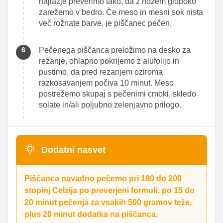
najlažje preverimo tako, da z nožem globoko
zarežemo v bedro. Če meso in mesni sok nista
več rožnate barve, je piščanec pečen.
Pečenega piščanca preložimo na desko za
rezanje, ohlapno pokrijemo z alufolijo in
pustimo, da pred rezanjem oziroma
razkosavanjem počiva 10 minut. Meso
postrežemo skupaj s pečenimi cmoki, skledo
solate in/ali poljubno zelenjavno prilogo.
Dodatni nasvet
Piščanca navadno pečemo pri 180 do 200
stopinj Celzija po preverjeni formuli: po 15 do
20 minut pečenja za vsakih 500 gramov teže,
plus 20 minut dodatka na piščanca.