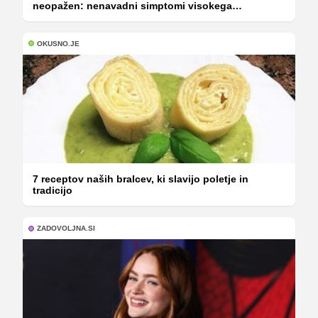
neopažen: nenavadni simptomi visokega
holesterola
OKUSNO.JE
7 receptov naših bralcev, ki slavijo poletje in
tradicijo
ZADOVOLJNA.SI