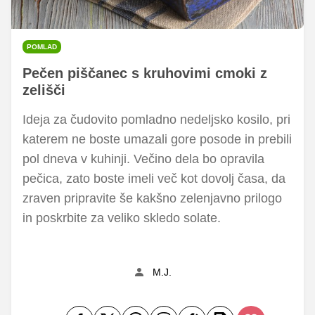
POMLAD
Pečen piščanec s kruhovimi cmoki z
zelišči
Ideja za čudovito pomladno nedeljsko kosilo, pri
katerem ne boste umazali gore posode in prebili
pol dneva v kuhinji. Večino dela bo opravila
pečica, zato boste imeli več kot dovolj časa, da
zraven pripravite še kakšno zelenjavno prilogo
in poskrbite za veliko skledo solate.
M.J.