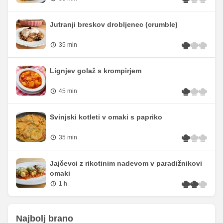
Jutranji breskov drobljenec (crumble)
35 min
Lignjev golaž s krompirjem
45 min
Svinjski kotleti v omaki s papriko
35 min
Jajčevci z rikotinim nadevom v paradižnikovi
omaki
1 h
Najbolj brano