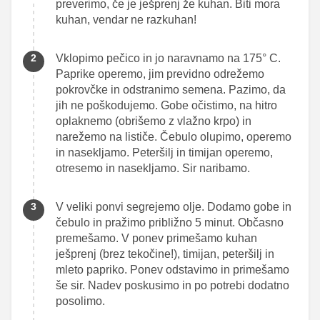
preverimo, če je ješprenj že kuhan. Biti mora
kuhan, vendar ne razkuhan!
Vklopimo pečico in jo naravnamo na 175° C.
Paprike operemo, jim previdno odrežemo
pokrovčke in odstranimo semena. Pazimo, da
jih ne poškodujemo. Gobe očistimo, na hitro
oplaknemo (obrišemo z vlažno krpo) in
narežemo na lističe. Čebulo olupimo, operemo
in nasekljamo. Peteršilj in timijan operemo,
otresemo in nasekljamo. Sir naribamo.
V veliki ponvi segrejemo olje. Dodamo gobe in
čebulo in pražimo približno 5 minut. Občasno
premešamo. V ponev primešamo kuhan
ješprenj (brez tekočine!), timijan, peteršilj in
mleto papriko. Ponev odstavimo in primešamo
še sir. Nadev poskusimo in po potrebi dodatno
posolimo.