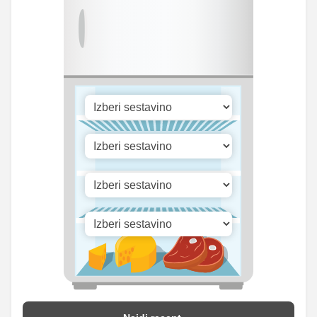
154.58
Fosfor
206.75 mg
mg
Cink
0.93 mg
1.25 mg
19.63
Selen
26.25 mg
mg
133.64
Vitamin A
178.75 iu
iu
Vitamin B1
0 mg
0 mg
Vitamin C
4.49 mg
6 mg
Vitamin D
0 mg
0 mg