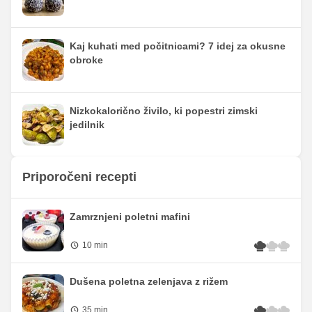
Kaj kuhati med počitnicami? 7 idej za okusne
obroke
Nizkokalorično živilo, ki popestri zimski
jedilnik
Priporočeni recepti
Zamrznjeni poletni mafini
10 min
Dušena poletna zelenjava z rižem
35 min