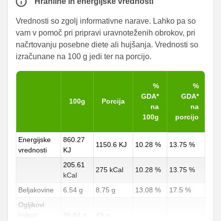
Hranilne in energijske vrednosti
Vrednosti so zgolj informativne narave. Lahko pa so
vam v pomoč pri pripravi uravnoteženih obrokov, pri
načrtovanju posebne diete ali hujšanja. Vrednosti so
izračunane na 100 g jedi ter na porcijo.
%
%
GDA*
GDA*
100g
Porcija
na
na
100g
porcijo
Energijske
860.27
1150.6 KJ
10.28 %
13.75 %
vrednosti
KJ
205.61
275 kCal
10.28 %
13.75 %
kCal
Beljakovine
6.54 g
8.75 g
13.08 %
17.5 %
Ogljikovi
hidrati
36.64 g
49 g