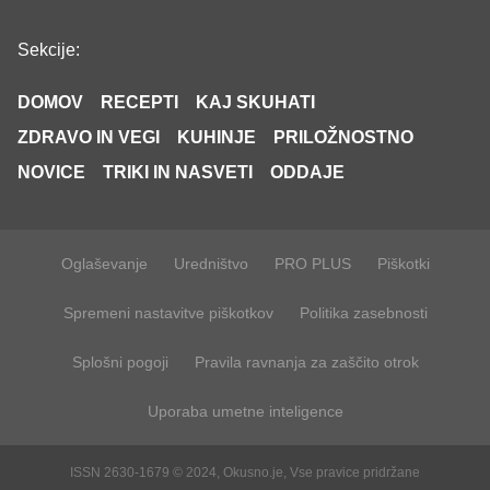
Sekcije:
DOMOV
RECEPTI
KAJ SKUHATI
ZDRAVO IN VEGI
KUHINJE
PRILOŽNOSTNO
NOVICE
TRIKI IN NASVETI
ODDAJE
Oglaševanje
Uredništvo
PRO PLUS
Piškotki
Spremeni nastavitve piškotkov
Politika zasebnosti
Splošni pogoji
Pravila ravnanja za zaščito otrok
Uporaba umetne inteligence
ISSN 2630-1679 © 2024, Okusno.je, Vse pravice pridržane