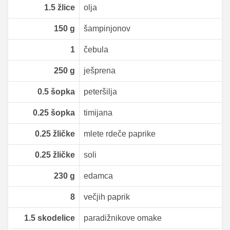
1.5
žlice
olja
150
g
šampinjonov
1
čebula
250
g
ješprena
0.5
šopka
peteršilja
0.25
šopka
timijana
0.25
žličke
mlete rdeče paprike
0.25
žličke
soli
230
g
edamca
8
večjih paprik
1.5
skodelice
paradižnikove omake