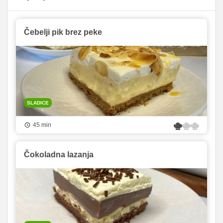
Čebelji pik brez peke
SLADICE
45 min
Čokoladna lazanja