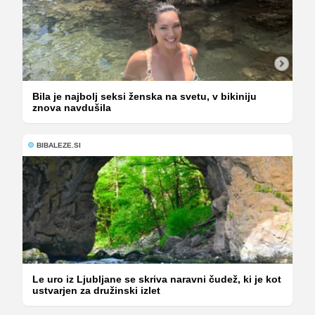
Bila je najbolj seksi ženska na svetu, v bikiniju
znova navdušila
BIBALEZE.SI
Le uro iz Ljubljane se skriva naravni čudež, ki je kot
ustvarjen za družinski izlet