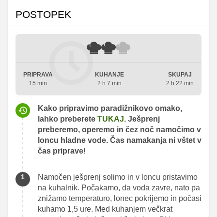
POSTOPEK
PRIPRAVA
KUHANJE
SKUPAJ
15 min
2 h 7 min
2 h 22 min
Kako pripravimo paradižnikovo omako,
lahko preberete
TUKAJ
. Ješprenj
preberemo, operemo in čez noč namočimo v
loncu hladne vode. Čas namakanja ni vštet v
čas priprave!
Namočen ješprenj solimo in v loncu pristavimo
na kuhalnik. Počakamo, da voda zavre, nato pa
znižamo temperaturo, lonec pokrijemo in počasi
kuhamo 1,5 ure. Med kuhanjem večkrat