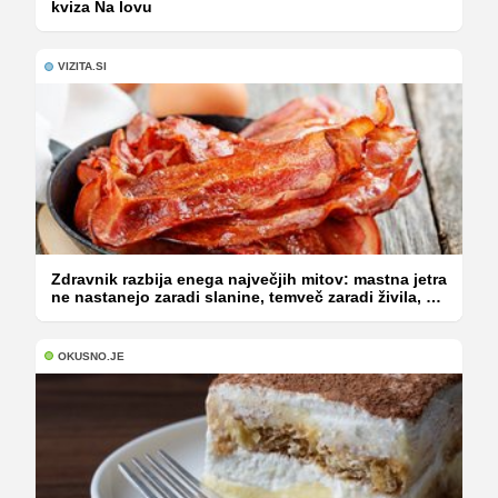
kviza Na lovu
VIZITA.SI
Zdravnik razbija enega največjih mitov: mastna jetra
ne nastanejo zaradi slanine, temveč zaradi živila, ki
ga imamo vsi radi
OKUSNO.JE