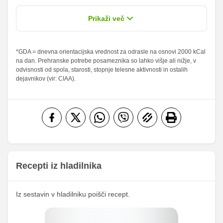
13.57 %
18.15 %
od teh
0.93 g
1.25 g
Prikaži več
sladkorji
Maščobe
*GDA = dnevna orientacijska vrednost za odrasle na osnovi 2000 kCal
3.74 g
5 g
5.34 %
7.14 %
na dan. Prehranske potrebe posameznika so lahko višje ali nižje, v
od teh
odvisnosti od spola, starosti, stopnje telesne aktivnosti in ostalih
nasičene
0.19 g
0.25 g
0.95 %
1.25 %
dejavnikov (vir: CIAA).
maščobne
kisline
Vlaknine
8.22 g
11 g
32.88 %
44 %
Folna kislina
0 g
0 g
Železo
1.31 mg
1.75 mg
68.41
Magnezij
91.5 mg
mg
Recepti iz hladilnika
340.93
Kalij
456 mg
mg
Iz sestavin v hladilniku poišči recept.
25.61
Kalcij
34.25 mg
mg