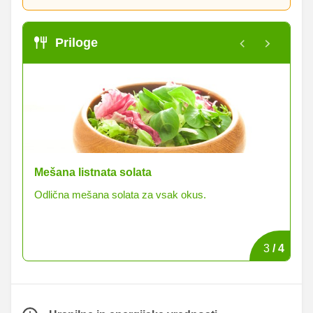
Priloge
Mešana listnata solata
Po
.
Odlična mešana solata za vsak okus.
Po
3
/
4