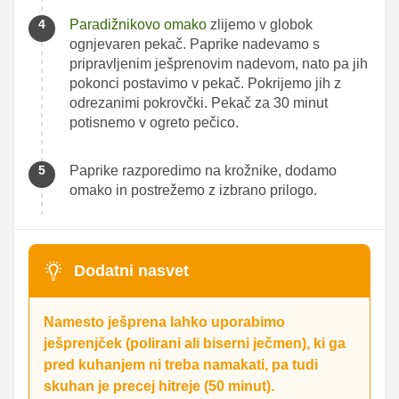
Paradižnikovo omako
zlijemo v globok
ognjevaren pekač. Paprike nadevamo s
pripravljenim ješprenovim nadevom, nato pa jih
pokonci postavimo v pekač. Pokrijemo jih z
odrezanimi pokrovčki. Pekač za 30 minut
potisnemo v ogreto pečico.
Paprike razporedimo na krožnike, dodamo
omako in postrežemo z izbrano prilogo.
Dodatni nasvet
Namesto ješprena lahko uporabimo
ješprenjček (polirani ali biserni ječmen), ki ga
pred kuhanjem ni treba namakati, pa tudi
skuhan je precej hitreje (50 minut).