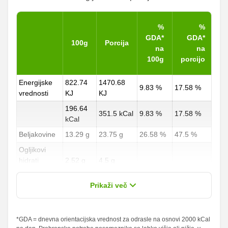
%
%
GDA*
GDA*
100g
Porcija
na
na
100g
porcijo
Energijske
822.74
1470.68
9.83 %
17.58 %
vrednosti
KJ
KJ
196.64
351.5 kCal
9.83 %
17.58 %
kCal
Beljakovine
13.29 g
23.75 g
26.58 %
47.5 %
Ogljikovi
hidrati
2.52 g
4.5 g
0.93 %
1.67 %
od teh
0.56 g
1 g
Prikaži več
sladkorji
Maščobe
*GDA = dnevna orientacijska vrednost za odrasle na osnovi 2000 kCal
13.43 g
24 g
19.19 %
34.29 %