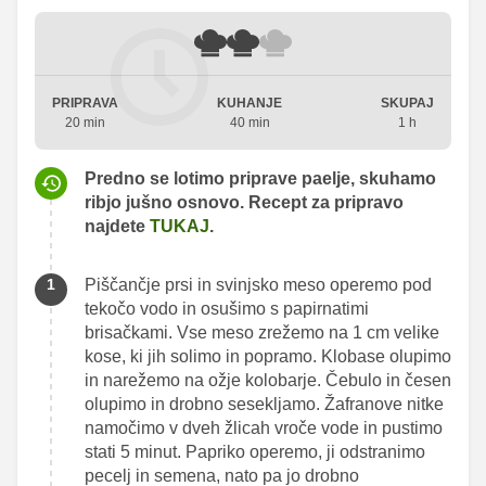
PRIPRAVA
KUHANJE
SKUPAJ
20 min
40 min
1 h
Predno se lotimo priprave paelje, skuhamo
ribjo jušno osnovo. Recept za pripravo
najdete
TUKAJ
.
Piščančje prsi in svinjsko meso operemo pod
tekočo vodo in osušimo s papirnatimi
brisačkami. Vse meso zrežemo na 1 cm velike
kose, ki jih solimo in popramo. Klobase olupimo
in narežemo na ožje kolobarje. Čebulo in česen
olupimo in drobno sesekljamo. Žafranove nitke
namočimo v dveh žlicah vroče vode in pustimo
stati 5 minut. Papriko operemo, ji odstranimo
pecelj in semena, nato pa jo drobno