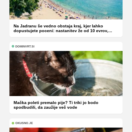
Na Jadranu še vedno obstaja kraj, kjer lahko
dopustujete poceni: nastanitev že od 10 evrov,
kosilo za pet evrov
DOMINVRT.SI
Mačka poleti premalo pije? Ti triki jo bodo
spodbudili, da zaužije več vode
OKUSNO.JE