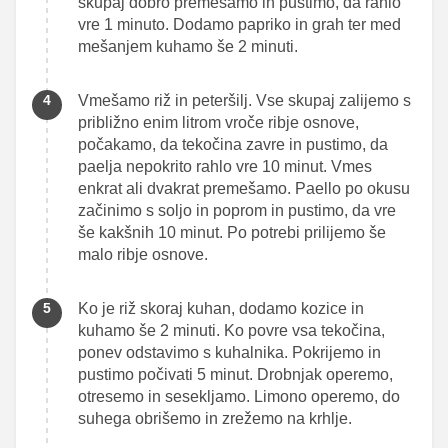
skupaj dobro premešamo in pustimo, da rahlo
vre 1 minuto. Dodamo papriko in grah ter med
mešanjem kuhamo še 2 minuti.
Vmešamo riž in peteršilj. Vse skupaj zalijemo s
približno enim litrom vroče ribje osnove,
počakamo, da tekočina zavre in pustimo, da
paelja nepokrito rahlo vre 10 minut. Vmes
enkrat ali dvakrat premešamo. Paello po okusu
začinimo s soljo in poprom in pustimo, da vre
še kakšnih 10 minut. Po potrebi prilijemo še
malo ribje osnove.
Ko je riž skoraj kuhan, dodamo kozice in
kuhamo še 2 minuti. Ko povre vsa tekočina,
ponev odstavimo s kuhalnika. Pokrijemo in
pustimo počivati 5 minut. Drobnjak operemo,
otresemo in sesekljamo. Limono operemo, do
suhega obrišemo in zrežemo na krhlje.