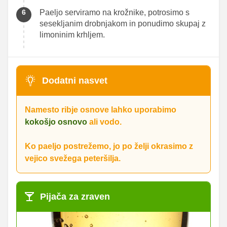
Paeljo serviramo na krožnike, potrosimo s
sesekljanim drobnjakom in ponudimo skupaj z
limoninim krhljem.
Dodatni nasvet
Namesto ribje osnove lahko uporabimo
kokošjo osnovo
ali vodo.
Ko paeljo postrežemo, jo po želji okrasimo z
vejico svežega peteršilja.
Pijača za zraven