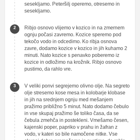
sesekljamo. Peteršilj operemo, otresemo in
sesekljamo.
Ribjo osnovo vlijemo v kozico in na zmernem
ognju počasi zavremo. Kozice speremo pod
tekočo vodo in odcedimo. Ko ribja osnova
zavre, dodamo kozice v kozico in jih kuhamo 2
minuti. Nato kozice s penavko poberemo iz
kozice in odložimo na krožnik. Ribjo osnovo
pustimo, da rahlo vre.
V veliki ponvi segrejemo olivno olje. Na segreto
olje stresemo kose mesa in kolobarje klobase
in jih na srednjem ognju med mešanjem
pražimo približno 5 minut. Nato dodamo čebulo
in vse skupaj pražimo še toliko časa, da se
čebula zmehča in postekleni. Vmešamo česen,
kajenski poper, papriko v prahu in žafran z
vodo, v kateri so bile namočene nitke. Vse