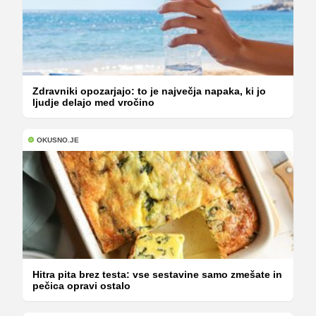
Zdravniki opozarjajo: to je največja napaka, ki jo
ljudje delajo med vročino
OKUSNO.JE
Hitra pita brez testa: vse sestavine samo zmešate in
pečica opravi ostalo