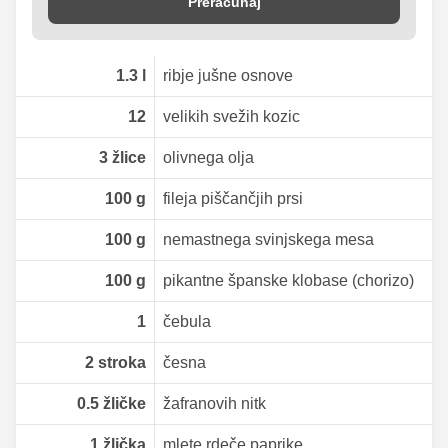
Preračunaj
1.3
l
ribje jušne osnove
12
velikih svežih kozic
3
žlice
olivnega olja
100
g
fileja piščančjih prsi
100
g
nemastnega svinjskega mesa
100
g
pikantne španske klobase (chorizo)
1
čebula
2
stroka
česna
0.5
žličke
žafranovih nitk
1
žlička
mlete rdeče paprike