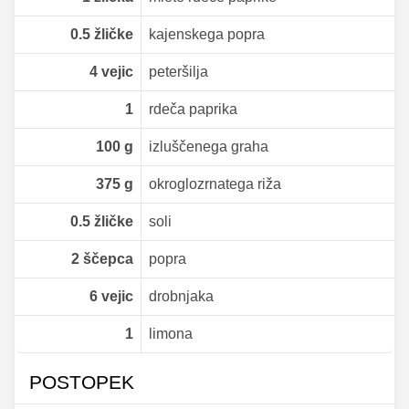
0.5
žličke
kajenskega popra
4
vejic
peteršilja
1
rdeča paprika
100
g
izluščenega graha
375
g
okroglozrnatega riža
0.5
žličke
soli
2
ščepca
popra
6
vejic
drobnjaka
1
limona
POSTOPEK