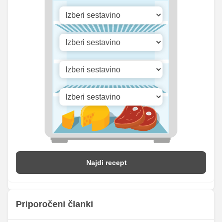
269.37
Vitamin A
481.5 iu
iu
Vitamin B1
0 mg
0 mg
Vitamin C
1.68 mg
3 mg
Vitamin D
0.28 mg
0.5 mg
Najdi recept
Priporočeni članki