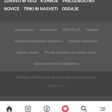
ZDRAVO IN VEGI
KUHINJE
PRILOŽNOSTNO
NOVICE
TRIKI IN NASVETI
ODDAJE
Oglaševanje
Uredništvo
PRO PLUS
Piškotki
Spremeni nastavitve piškotkov
Politika zasebnosti
Splošni pogoji
Pravila ravnanja za zaščito otrok
Uporaba umetne inteligence
ISSN 2630-1679 © 2024, Okusno.je, Vse pravice pridržane
Verzija: 1875