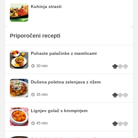
Kuhinja strasti
Priporočeni recepti
Puhaste palačinke z marelicami
30 min
Dušena poletna zelenjava z rižem
35 min
Lignjev golaž s krompirjem
45 min