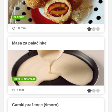
SLADICE
50 min
Masa za palačinke
TRIKI IN NASVETI
7 min
Carski praženec (šmorn)