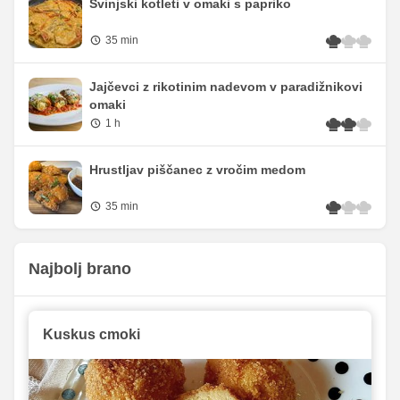
Svinjski kotleti v omaki s papriko
35 min
Jajčevci z rikotinim nadevom v paradižnikovi
omaki
1 h
Hrustljav piščanec z vročim medom
35 min
Najbolj brano
Kuskus cmoki