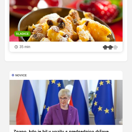
SLADICE
35 min
NOVICE
Znano, kdo je bil v vozilu s predsednico države