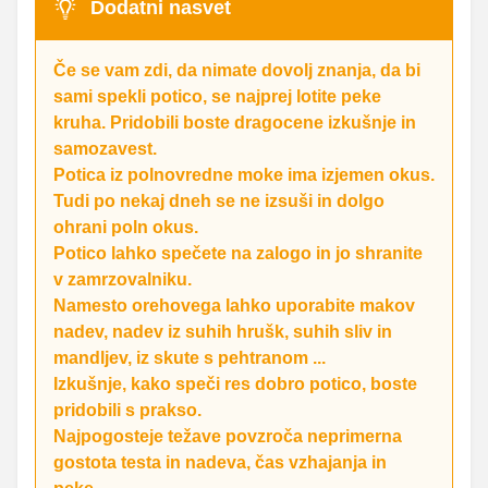
Dodatni nasvet
Če se vam zdi, da nimate dovolj znanja, da bi
sami spekli potico, se najprej lotite peke
kruha. Pridobili boste dragocene izkušnje in
samozavest.
Potica iz polnovredne moke ima izjemen okus.
Tudi po nekaj dneh se ne izsuši in dolgo
ohrani poln okus.
Potico lahko spečete na zalogo in jo shranite
v zamrzovalniku.
Namesto orehovega lahko uporabite makov
nadev, nadev iz suhih hrušk, suhih sliv in
mandljev, iz skute s pehtranom ...
Izkušnje, kako speči res dobro potico, boste
pridobili s prakso.
Najpogosteje težave povzroča neprimerna
gostota testa in nadeva, čas vzhajanja in