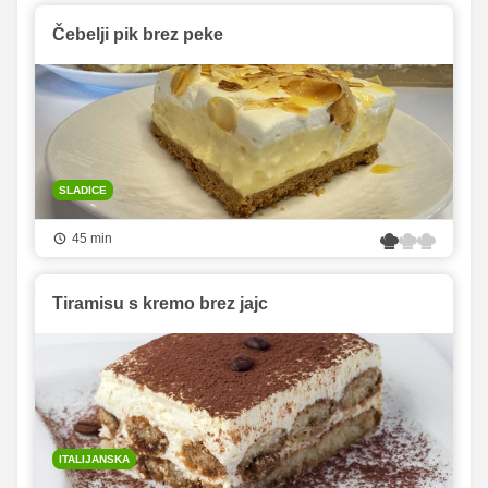
Čebelji pik brez peke
SLADICE
45 min
Tiramisu s kremo brez jajc
ITALIJANSKA