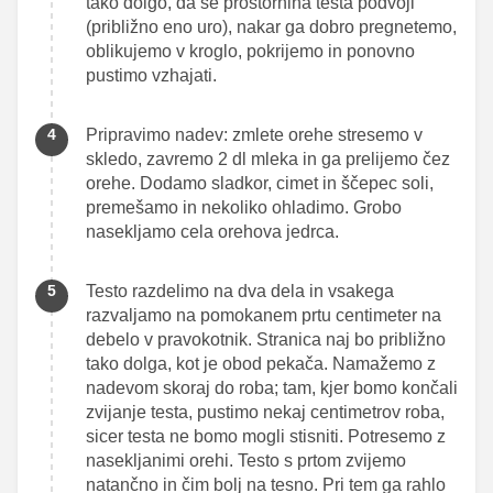
tako dolgo, da se prostornina testa podvoji
(približno eno uro), nakar ga dobro pregnetemo,
oblikujemo v kroglo, pokrijemo in ponovno
pustimo vzhajati.
Pripravimo nadev: zmlete orehe stresemo v
skledo, zavremo 2 dl mleka in ga prelijemo čez
orehe. Dodamo sladkor, cimet in ščepec soli,
premešamo in nekoliko ohladimo. Grobo
nasekljamo cela orehova jedrca.
Testo razdelimo na dva dela in vsakega
razvaljamo na pomokanem prtu centimeter na
debelo v pravokotnik. Stranica naj bo približno
tako dolga, kot je obod pekača. Namažemo z
nadevom skoraj do roba; tam, kjer bomo končali
zvijanje testa, pustimo nekaj centimetrov roba,
sicer testa ne bomo mogli stisniti. Potresemo z
nasekljanimi orehi. Testo s prtom zvijemo
natančno in čim bolj na tesno. Pri tem ga rahlo