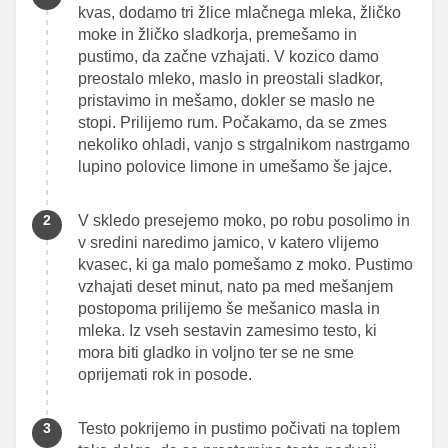
kvas, dodamo tri žlice mlačnega mleka, žličko
moke in žličko sladkorja, premešamo in
pustimo, da začne vzhajati. V kozico damo
preostalo mleko, maslo in preostali sladkor,
pristavimo in mešamo, dokler se maslo ne
stopi. Prilijemo rum. Počakamo, da se zmes
nekoliko ohladi, vanjo s strgalnikom nastrgamo
lupino polovice limone in umešamo še jajce.
V skledo presejemo moko, po robu posolimo in
v sredini naredimo jamico, v katero vlijemo
kvasec, ki ga malo pomešamo z moko. Pustimo
vzhajati deset minut, nato pa med mešanjem
postopoma prilijemo še mešanico masla in
mleka. Iz vseh sestavin zamesimo testo, ki
mora biti gladko in voljno ter se ne sme
oprijemati rok in posode.
Testo pokrijemo in pustimo počivati na toplem