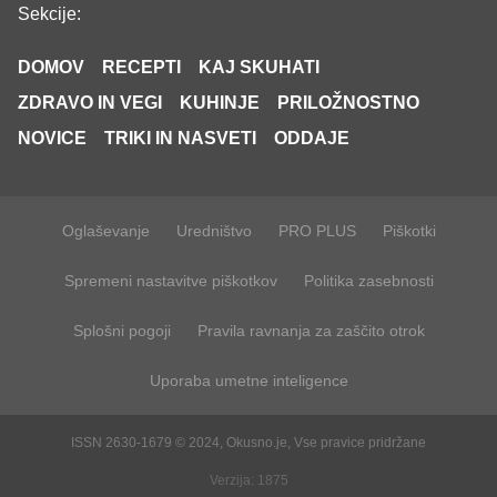
Sekcije:
DOMOV
RECEPTI
KAJ SKUHATI
ZDRAVO IN VEGI
KUHINJE
PRILOŽNOSTNO
NOVICE
TRIKI IN NASVETI
ODDAJE
Oglaševanje
Uredništvo
PRO PLUS
Piškotki
Spremeni nastavitve piškotkov
Politika zasebnosti
Splošni pogoji
Pravila ravnanja za zaščito otrok
Uporaba umetne inteligence
ISSN 2630-1679 © 2024, Okusno.je, Vse pravice pridržane
Verzija: 1875