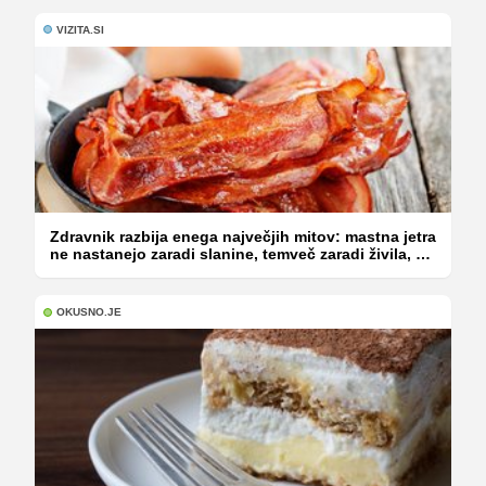
VIZITA.SI
Zdravnik razbija enega največjih mitov: mastna jetra
ne nastanejo zaradi slanine, temveč zaradi živila, ki
ga imamo vsi radi
OKUSNO.JE