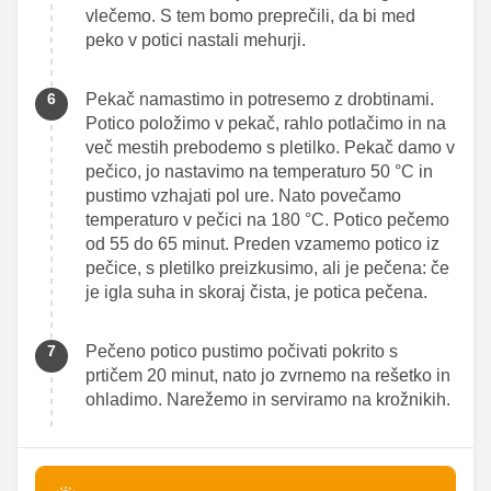
vlečemo. S tem bomo preprečili, da bi med
peko v potici nastali mehurji.
Pekač namastimo in potresemo z drobtinami.
Potico položimo v pekač, rahlo potlačimo in na
več mestih prebodemo s pletilko. Pekač damo v
pečico, jo nastavimo na temperaturo 50 °C in
pustimo vzhajati pol ure. Nato povečamo
temperaturo v pečici na 180 °C. Potico pečemo
od 55 do 65 minut. Preden vzamemo potico iz
pečice, s pletilko preizkusimo, ali je pečena: če
je igla suha in skoraj čista, je potica pečena.
Pečeno potico pustimo počivati pokrito s
prtičem 20 minut, nato jo zvrnemo na rešetko in
ohladimo. Narežemo in serviramo na krožnikih.