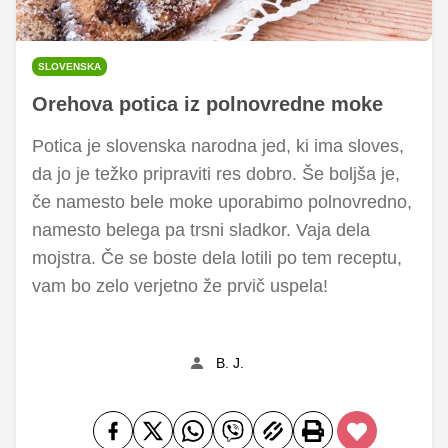
SLOVENSKA
Orehova potica iz polnovredne moke
Potica je slovenska narodna jed, ki ima sloves,
da jo je težko pripraviti res dobro. Še boljša je,
če namesto bele moke uporabimo polnovredno,
namesto belega pa trsni sladkor. Vaja dela
mojstra. Če se boste dela lotili po tem receptu,
vam bo zelo verjetno že prvič uspela!
B. J.