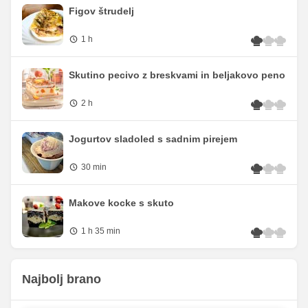
Figov štrudelj
1 h
Skutino pecivo z breskvami in beljakovo peno
2 h
Jogurtov sladoled s sadnim pirejem
30 min
Makove kocke s skuto
1 h 35 min
Najbolj brano