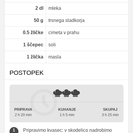
2
dl
mleka
50
g
trsnega sladkorja
0.5
žličke
cimeta v prahu
1
ščepec
soli
1
žlička
masla
POSTOPEK
PRIPRAVA
KUHANJE
SKUPAJ
2 h 20 min
1 h 5 min
3 h 25 min
Pripravimo kvasec: v skodelico nadrobimo