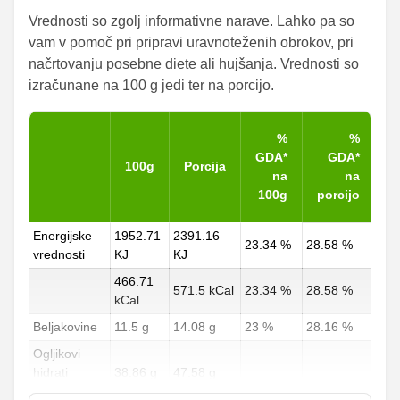
Vrednosti so zgolj informativne narave. Lahko pa so
vam v pomoč pri pripravi uravnoteženih obrokov, pri
načrtovanju posebne diete ali hujšanja. Vrednosti so
izračunane na 100 g jedi ter na porcijo.
%
%
GDA*
GDA*
100g
Porcija
na
na
100g
porcijo
Energijske
1952.71
2391.16
23.34 %
28.58 %
vrednosti
KJ
KJ
466.71
571.5 kCal
23.34 %
28.58 %
kCal
Beljakovine
11.5 g
14.08 g
23 %
28.16 %
Ogljikovi
hidrati
38.86 g
47.58 g
14.39 %
17.62 %