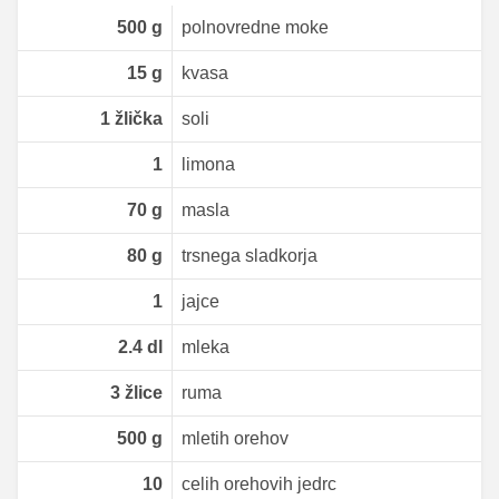
500
g
polnovredne moke
15
g
kvasa
1
žlička
soli
1
limona
70
g
masla
80
g
trsnega sladkorja
1
jajce
2.4
dl
mleka
3
žlice
ruma
500
g
mletih orehov
10
celih orehovih jedrc