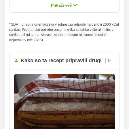
od teh
9.6 g
11.75 g
Prikaži več
sladkorji
Maščobe
*GDA = dnevna orientacijska vrednost za odrasle na osnovi 2000 kCal
31.51 g
38.58 g
45.01 %
55.11 %
na dan. Prehranske potrebe posameznika so lahko višje ali nižje, v
od teh
odvisnosti od spola, starosti, stopnje telesne aktivnosti in ostalih
nasičene
4.97 g
6.08 g
24.85 %
30.4 %
dejavnikov (vir: CIAA).
maščobne
kisline
Vlaknine
6.12 g
7.5 g
24.48 %
30 %
Kako so ta recept pripravili drugi
- 1
Folna kislina
0 g
0 g
Železo
1.84 mg
2.25 mg
112.56
Magnezij
137.83 mg
mg
325.77
Kalij
398.92 mg
mg
56.48
Kalcij
69.17 mg
mg
280.31