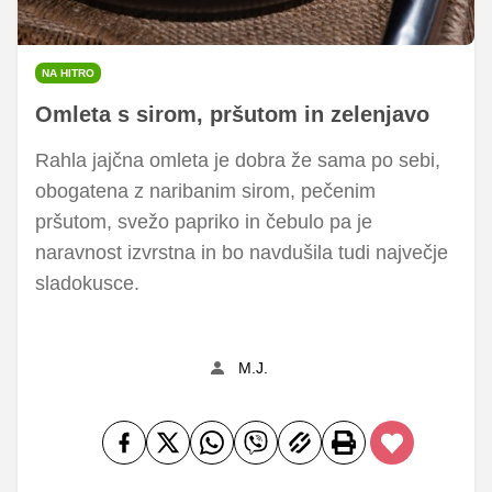
NA HITRO
Omleta s sirom, pršutom in zelenjavo
Rahla jajčna omleta je dobra že sama po sebi,
obogatena z naribanim sirom, pečenim
pršutom, svežo papriko in čebulo pa je
naravnost izvrstna in bo navdušila tudi največje
sladokusce.
M.J.