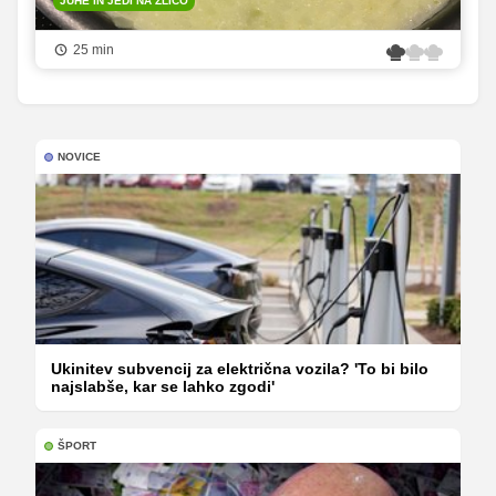
JUHE IN JEDI NA ŽLICO
25 min
NOVICE
Ukinitev subvencij za električna vozila? 'To bi bilo
najslabše, kar se lahko zgodi'
ŠPORT