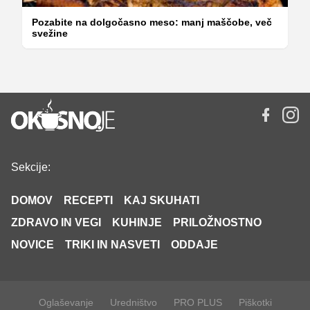
Pozabite na dolgočasno meso: manj maščobe, več
svežine
Sekcije:
DOMOV
RECEPTI
KAJ SKUHATI
ZDRAVO IN VEGI
KUHINJE
PRILOŽNOSTNO
NOVICE
TRIKI IN NASVETI
ODDAJE
Oglaševanje
Uredništvo
PRO PLUS
Piškotki