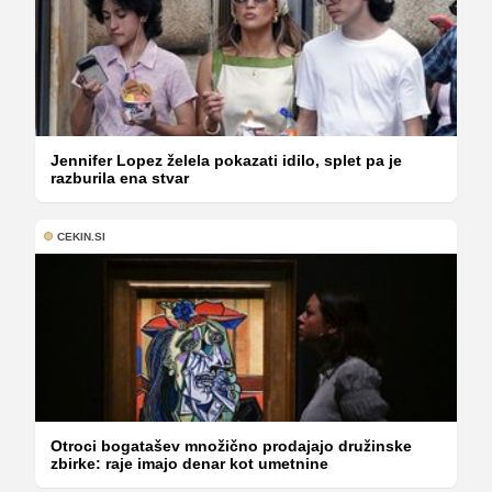
Jennifer Lopez želela pokazati idilo, splet pa je
razburila ena stvar
CEKIN.SI
Otroci bogatašev množično prodajajo družinske
zbirke: raje imajo denar kot umetnine