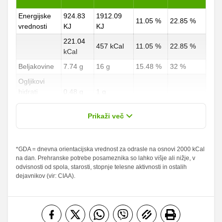
Energijske
924.83
1912.09
11.05 %
22.85 %
vrednosti
KJ
KJ
221.04
457 kCal
11.05 %
22.85 %
kCal
Beljakovine
7.74 g
16 g
15.48 %
32 %
Ogljikovi
hidrati
0.48 g
1 g
0.18 %
0.37 %
od teh
0.48 g
1 g
Prikaži več
sladkorji
Maščobe
*GDA = dnevna orientacijska vrednost za odrasle na osnovi 2000 kCal
18.38 g
38 g
26.26 %
54.29 %
na dan. Prehranske potrebe posameznika so lahko višje ali nižje, v
od teh
odvisnosti od spola, starosti, stopnje telesne aktivnosti in ostalih
nasičene
9.19 g
19 g
45.95 %
95 %
dejavnikov (vir: CIAA).
maščobne
kisline
Vlaknine
0 g
0 g
0 %
0 %
Folna kislina
0 g
0 g