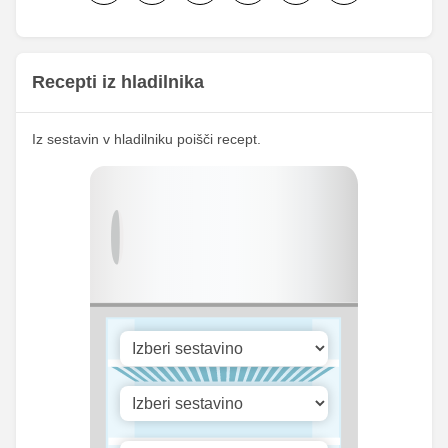
Železo
0.48 mg
1 mg
Magnezij
9.19 mg
19 mg
Recepti iz hladilnika
133.01
Kalij
275 mg
mg
48.85
Iz sestavin v hladilniku poišči recept.
Kalcij
101 mg
mg
150.91
Fosfor
312 mg
mg
Cink
0.48 mg
1 mg
Selen
20.8 mg
43 mg
1171.95
Vitamin A
2423 iu
iu
Vitamin B1
0 mg
0 mg
17.41
Vitamin C
36 mg
mg
Vitamin D
0.97 mg
2 mg