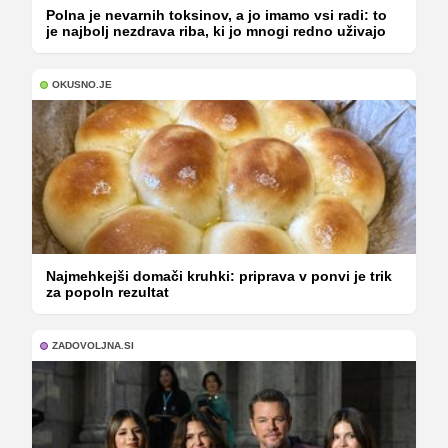
Polna je nevarnih toksinov, a jo imamo vsi radi: to
je najbolj nezdrava riba, ki jo mnogi redno uživajo
OKUSNO.JE
Najmehkejši domači kruhki: priprava v ponvi je trik
za popoln rezultat
ZADOVOLJNA.SI