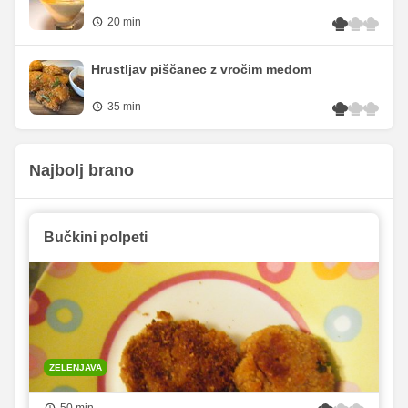
20 min
Hrustljav piščanec z vročim medom
35 min
Najbolj brano
Bučkini polpeti
ZELENJAVA
50 min