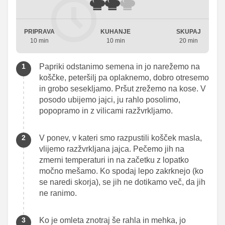
PRIPRAVA
KUHANJE
SKUPAJ
10 min
10 min
20 min
Papriki odstanimo semena in jo narežemo na
koščke, peteršilj pa oplaknemo, dobro otresemo
in grobo sesekljamo. Pršut zrežemo na kose. V
posodo ubijemo jajci, ju rahlo posolimo,
popopramo in z vilicami razžvrkljamo.
V ponev, v kateri smo razpustili košček masla,
vlijemo razžvrkljana jajca. Pečemo jih na
zmerni temperaturi in na začetku z lopatko
močno mešamo. Ko spodaj lepo zakrknejo (ko
se naredi skorja), se jih ne dotikamo več, da jih
ne ranimo.
Ko je omleta znotraj še rahla in mehka, jo