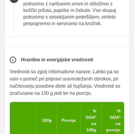
potrosimo z naribanim sirom in obložimo s
koščki pršuta, paprike in čebule. Vse skupaj
potrosimo s sesekljanim peteršiljem, omleto
prepognemo in serviramo na krožnik.
Hranilne in energijske vrednosti
Vrednosti so zgolj informativne narave. Lahko pa so
vam v pomoč pri pripravi uravnoteženih obrokov, pri
načrtovanju posebne diete ali hujšanja. Vrednosti so
izračunane na 100 g jedi ter na porcijo.
%
%
GDA*
GDA*
100g
Porcija
na
na
100g
porcijo