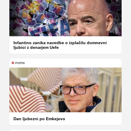
Infantino zanika navedbe o izplačilu domnevni
ljubici z denarjem Uefe
POPIN
Dan ljubezni po Emkejevo