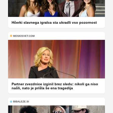
Hčerki slavnega igralca sta ukradli vso pozornost
MOSKISVET.COM
Partner zvezdnice izginil brez sledu: nikoli ga niso
našli, nato je prišla še ena tragedija
BIBALEZE.SI