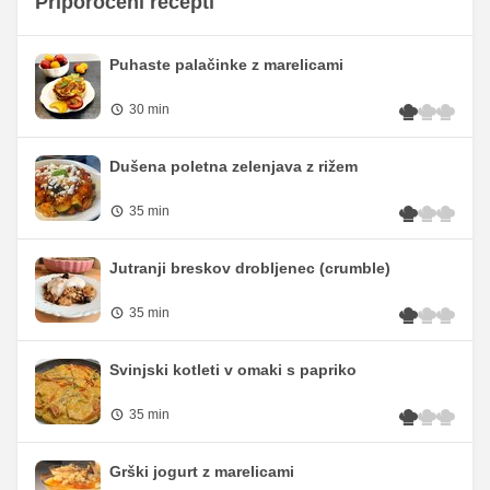
Priporočeni recepti
Puhaste palačinke z marelicami
30 min
Dušena poletna zelenjava z rižem
35 min
Jutranji breskov drobljenec (crumble)
35 min
Svinjski kotleti v omaki s papriko
35 min
Grški jogurt z marelicami