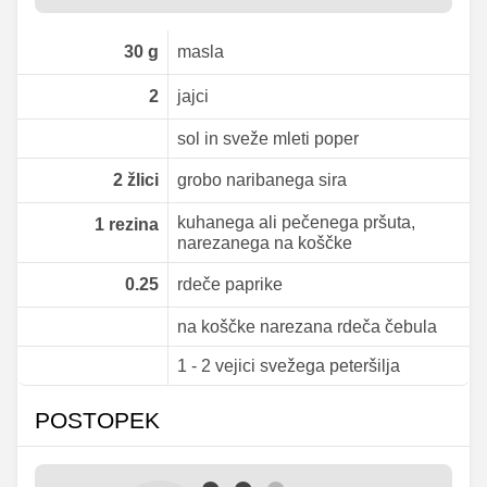
30
g
masla
2
jajci
sol in sveže mleti poper
2
žlici
grobo naribanega sira
kuhanega ali pečenega pršuta,
1
rezina
narezanega na koščke
0.25
rdeče paprike
na koščke narezana rdeča čebula
1 - 2 vejici svežega peteršilja
POSTOPEK