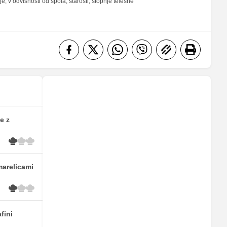
 v odvisnosti od spola, starosti, stopnje telesne
e z
marelicami
fini