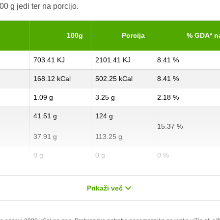
0 g jedi ter na porcijo.
100g
Porcija
% GDA* n
703.41 KJ
2101.41 KJ
8.41 %
168.12 kCal
502.25 kCal
8.41 %
1.09 g
3.25 g
2.18 %
41.51 g
124 g
15.37 %
37.91 g
113.25 g
0 g
0 g
0 %
0 g
0 g
0 %
Prikaži več
1.59 g
4.75 g
6.36 %
0 g
0 g