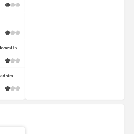
skvami in
sadnim