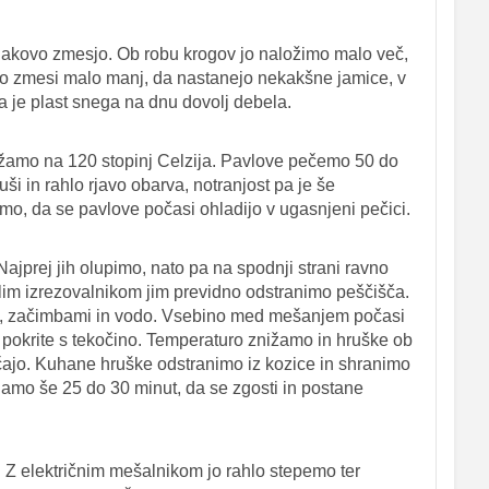
eljakovo zmesjo. Ob robu krogov jo naložimo malo več,
bo zmesi malo manj, da nastanejo nekakšne jamice, v
a je plast snega na dnu dovolj debela.
ižamo na 120 stopinj Celzija. Pavlove pečemo 50 do
uši in rahlo rjavo obarva, notranjost pa je še
o, da se pavlove počasi ohladijo v ugasnjeni pečici.
jprej jih olupimo, nato pa na spodnji strani ravno
lim izrezovalnikom jim previdno odstranimo peščišča.
em, začimbami in vodo. Vsebino med mešanjem počasi
pokrite s tekočino. Temperaturo znižamo in hruške ob
ajo. Kuhane hruške odstranimo iz kozice in shranimo
amo še 25 do 30 minut, da se zgosti in postane
. Z električnim mešalnikom jo rahlo stepemo ter