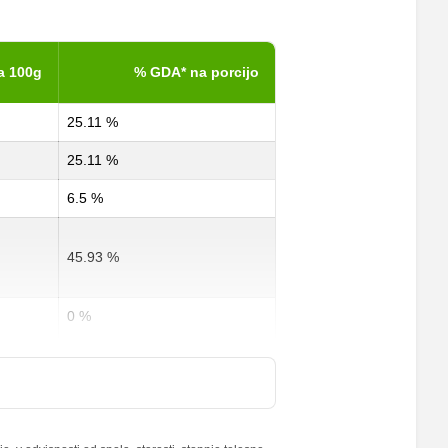
a 100g
% GDA* na porcijo
25.11 %
25.11 %
6.5 %
45.93 %
0 %
0 %
19 %