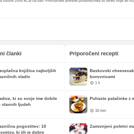
 osnovi 2000 kCal na dan. Prehranske potrebe posameznika so lahko višje ali nižje,
0 mg
0 mg
5.52 mg
16.5 mg
116.74 mg
348.75 mg
21.34 mg
63.75 mg
29.71 mg
88.75 mg
ni članki
Priporočeni recepti
0 mg
0 mg
ezplačna knjižica najboljših
Baskovski cheesecak
2.18 mg
6.5 mg
azničnih sladic
borovnicami
1 h
12.72 iu
38 iu
0 mg
0 mg
adice, ki so svoje ime dobile
Puhaste palačinke z 
 slavnih ljudeh
2.09 mg
6.25 mg
30 min
0 mg
0 mg
aznična pogostitev: 10
Zamrznjeni poletni ma
svetov, ki jih je dobro