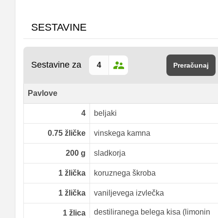
SESTAVINE
Sestavine za
Preračunaj
Pavlove
4
beljaki
0.75
žličke
vinskega kamna
200
g
sladkorja
1
žlička
koruznega škroba
1
žlička
vaniljevega izvlečka
destiliranega belega kisa (limonin
1
žlica