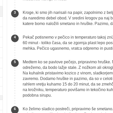
Kroge, ki smo jih narisali na papir, zapolnimo z b
da naredimo debel obod. V sredini krogov pa naj 
katere bomo naložili smetano in hruške. Pazimo, d
Pekač potisnemo v pečico in temperaturo takoj zn
60 minut - toliko časa, da se zgornja plast lepo pos
mehka. Pečico ugasnemo, vratca odpremo in pustim
Medtem ko se pavlove pečejo, pripravimo hruške. Na
odrežemo, da bodo lažje stale. Z nožkom ali okrog
Na kuhalnik pristavimo kozico z vinom, sladkorj
zavremo. Dodamo hruške in pazimo, da so v celoti 
rahlem vretju kuhamo 15 do 20 minut, da se zmehč
na krožniku, temperaturo povišamo in tekočino kuh
podobna sirupu.
Ko želimo sladico postreči, pripravimo še smetano