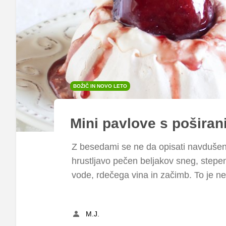
BOŽIČ IN NOVO LETO
Mini pavlove s pošira
Z besedami se ne da opisati navdušenje,
hrustljavo pečen beljakov sneg, stepe
vode, rdečega vina in začimb. To je ne
M.J.