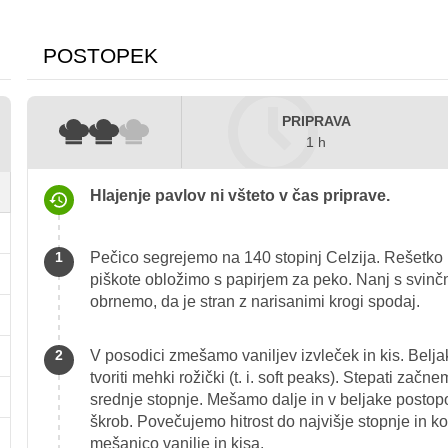
POSTOPEK
PRIPRAVA
1 h
Hlajenje pavlov ni všteto v čas priprave.
Pečico segrejemo na 140 stopinj Celzija. Rešetko 
piškote obložimo s papirjem za peko. Nanj s svinč
obrnemo, da je stran z narisanimi krogi spodaj.
V posodici zmešamo vaniljev izvleček in kis. Belj
tvoriti mehki rožički (t. i. soft peaks). Stepati zač
srednje stopnje. Mešamo dalje in v beljake postop
škrob. Povečujemo hitrost do najvišje stopnje in k
mešanico vanilje in kisa.