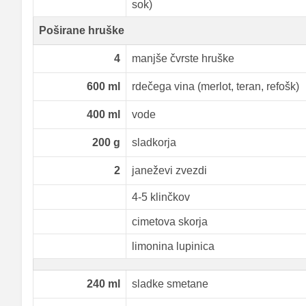
sok)
Poširane hruške
4
manjše čvrste hruške
600
ml
rdečega vina (merlot, teran, refošk)
400
ml
vode
200
g
sladkorja
2
janeževi zvezdi
4-5 klinčkov
cimetova skorja
limonina lupinica
240
ml
sladke smetane