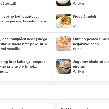
oštevati!!
10 min
lj sočno kot jogurtovo:
Figov štrudelj
letno pecivo, ki vedno uspe
1 h
jlepši zaključek nedeljskega
Skutino pecivo z bre
sila: 8 sladic brez peke, ki se
beljakovo peno
h vsi veselijo
2 h
ding brez kuhanja: preprost
Jogurtov sladoled s 
ik za pripravo v le nekaj
pirejem
nutah
30 min