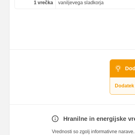
1
vrečka
vaniljevega sladkorja
Dod
Dodatek 
Hranilne in energijske v
Vrednosti so zgolj informativne narave