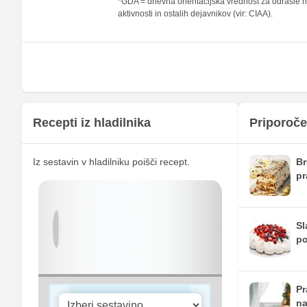
*GDA = dnevna orientacijska vrednost za odrasle na
aktivnosti in ostalih dejavnikov (vir: CIAA).
Železo
Magnezij
Kalij
Kalcij
Fosfor
Recepti iz hladilnika
Priporoče
Cink
Iz sestavin v hladilniku poišči recept.
Br
Selen
pr
Vitamin A
Vitamin B1
Sl
po
Vitamin C
Vitamin D
Pr
na