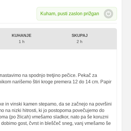
Kuham, pusti zaslon prižgan
KUHANJE
SKUPAJ
1 h
2 h
nastavimo na spodnjo tretjino pečice. Pekač za
nikom narišemo štiri kroge premera 12 do 14 cm. Papir
ake in vinski kamen stepamo, da se začnejo na površini
nemo na nizki hitrosti, ki jo postopoma povečujemo do
oma (po žlicah) vmešamo sladkor, nato pa še koruzni
o dobimo gost, čvrst in bleščeč sneg, vanj vmešamo še