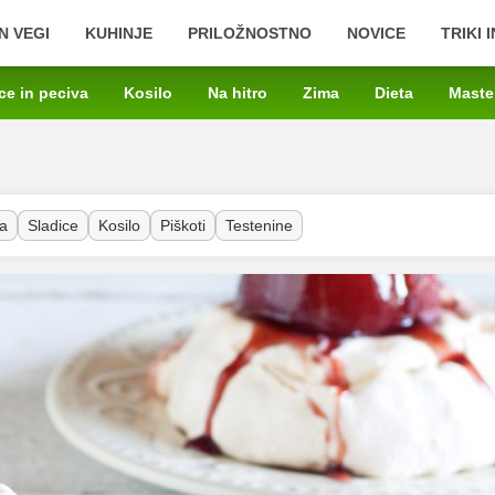
N VEGI
KUHINJE
PRILOŽNOSTNO
NOVICE
TRIKI 
ce in peciva
Kosilo
Na hitro
Zima
Dieta
Maste
a
Sladice
Kosilo
Piškoti
Testenine