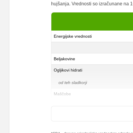
hujšanja. Vrednosti so izračunane na 10
Energijske vrednosti
Beljakovine
Ogljikovi hidrati
od teh sladkorji
Maščobe
od teh nasičene maščobne kisline
Vlaknine
Folna kislina