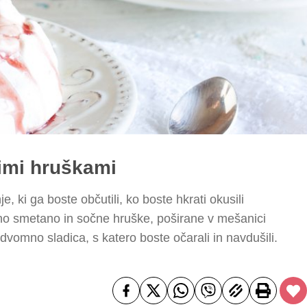
nimi hruškami
 ki ga boste občutili, ko boste hkrati okusili
no smetano in sočne hruške, poširane v mešanici
dvomno sladica, s katero boste očarali in navdušili.