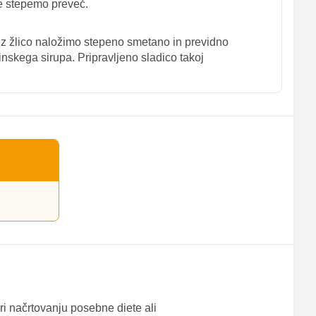
ne stepemo preveč.
 z žlico naložimo stepeno smetano in previdno
inskega sirupa. Pripravljeno sladico takoj
ri načrtovanju posebne diete ali