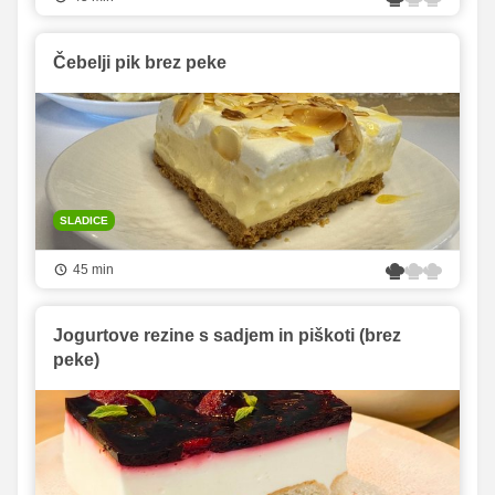
Čebelji pik brez peke
SLADICE
45 min
Jogurtove rezine s sadjem in piškoti (brez
peke)