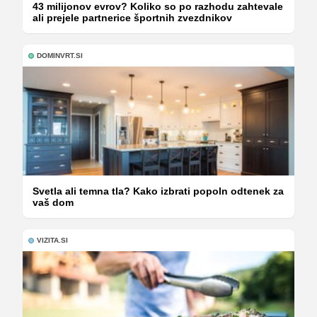
43 milijonov evrov? Koliko so po razhodu zahtevale
ali prejele partnerice športnih zvezdnikov
DOMINVRT.SI
Svetla ali temna tla? Kako izbrati popoln odtenek za
vaš dom
VIZITA.SI