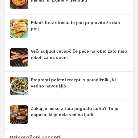
namaz, ki izgine v trenutku
Piknik brez stresa: te jedi pripravite že dan
prej
Večina ljudi čevapčiče peče narobe: zato niso
nikoli zares sočni
Preprosti poletni recepti s paradižniki, ki
vedno navdušijo
Zakaj je meso z žara pogosto suho? To je
napaka, ki jo dela večina ljudi
Priporočeni recepti