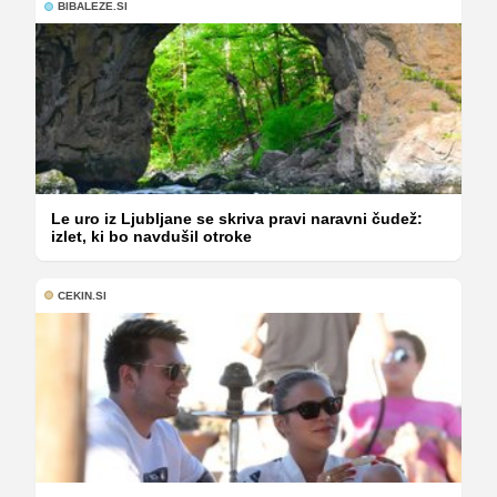
BIBALEZE.SI
Le uro iz Ljubljane se skriva pravi naravni čudež:
izlet, ki bo navdušil otroke
CEKIN.SI