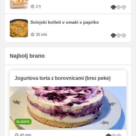
2 h
Svinjski kotleti v omaki s papriko
35 min
Najbolj brano
Jogurtova torta z borovnicami (brez peke)
SLADICE
45 min