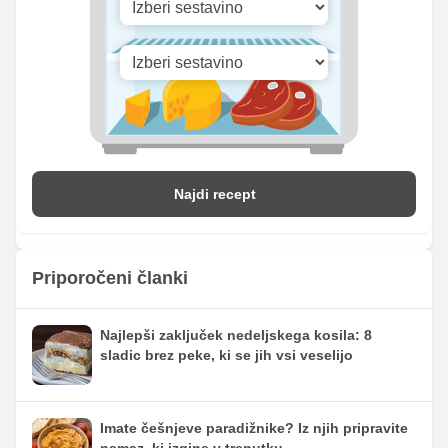
Najdi recept
Priporočeni članki
Najlepši zaključek nedeljskega kosila: 8
sladic brez peke, ki se jih vsi veselijo
Imate češnjeve paradižnike? Iz njih pripravite