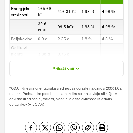
Energijske
165.69
416.31 KJ
1.98 %
4.98 %
vrednosti
KJ
39.6
99.5 kCal
1.98 %
4.98 %
kCal
Beljakovine
0.9 g
2.25 g
1.8 %
4.5 %
Ogljikovi
hidrati
3.88 g
9.75 g
1.44 %
3.61 %
od teh
1.49 g
3.75 g
Prikaži več
sladkorji
Maščobe
*GDA = dnevna orientacijska vrednost za odrasle na osnovi 2000 kCal
1.99 g
5 g
2.84 %
7.14 %
na dan. Prehranske potrebe posameznika so lahko višje ali nižje, v
od teh
odvisnosti od spola, starosti, stopnje telesne aktivnosti in ostalih
nasičene
0.2 g
0.5 g
1 %
2.5 %
dejavnikov (vir: CIAA).
maščobne
kisline
Vlaknine
1.29 g
3.25 g
5.16 %
13 %
Folna kislina
0 g
0 g