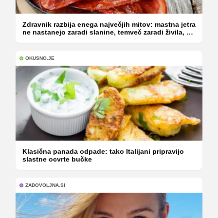
Zdravnik razbija enega največjih mitov: mastna jetra
ne nastanejo zaradi slanine, temveč zaradi živila, ki
ga imamo vsi radi
OKUSNO.JE
Klasična panada odpade: tako Italijani pripravijo
slastne ocvrte bučke
ZADOVOLJNA.SI