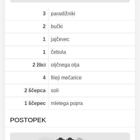
3
paradižniki
2
bučki
1
jajčevec
1
čebula
2
žlici
oljčnega olja
4
fileji mečarice
2
ščepca
soli
1
ščepec
mletega popra
POSTOPEK