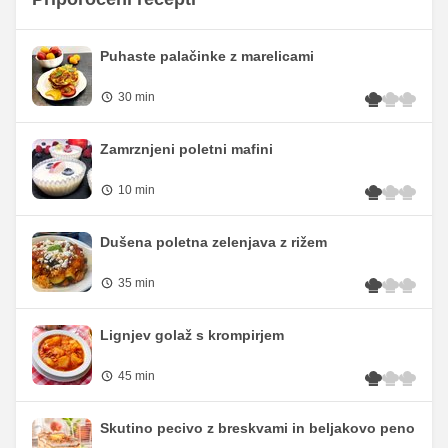
Puhaste palačinke z marelicami
30 min
Zamrznjeni poletni mafini
10 min
Dušena poletna zelenjava z rižem
35 min
Lignjev golaž s krompirjem
45 min
Skutino pecivo z breskvami in beljakovo peno