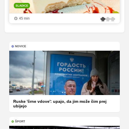
SLADICE
45 min
NOVICE
Ruske 'črne vdove': upajo, da jim može čim prej
ubijejo
ŠPORT