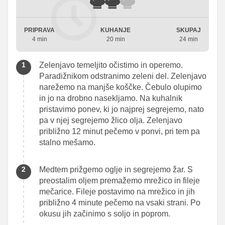
PRIPRAVA
KUHANJE
SKUPAJ
4 min
20 min
24 min
Zelenjavo temeljito očistimo in operemo.
Paradižnikom odstranimo zeleni del. Zelenjavo
narežemo na manjše koščke. Čebulo olupimo
in jo na drobno nasekljamo. Na kuhalnik
pristavimo ponev, ki jo najprej segrejemo, nato
pa v njej segrejemo žlico olja. Zelenjavo
približno 12 minut pečemo v ponvi, pri tem pa
stalno mešamo.
Medtem prižgemo oglje in segrejemo žar. S
preostalim oljem premažemo mrežico in fileje
mečarice. Fileje postavimo na mrežico in jih
približno 4 minute pečemo na vsaki strani. Po
okusu jih začinimo s soljo in poprom.