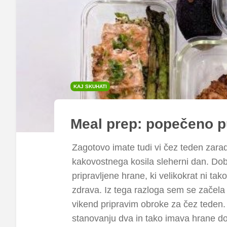
KAJ SKUHATI
Meal prep: popečeno pu
Zagotovo imate tudi vi čez teden zarad
kakovostnega kosila sleherni dan. Do
pripravljene hrane, ki velikokrat ni ta
zdrava. Iz tega razloga sem se začela
vikend pripravim obroke za čez teden. 
stanovanju dva in tako imava hrane dov