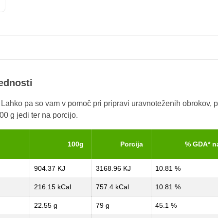
rednosti
. Lahko pa so vam v pomoč pri pripravi uravnoteženih obrokov, p
0 g jedi ter na porcijo.
100g
Porcija
% GDA* n
904.37 KJ
3168.96 KJ
10.81 %
216.15 kCal
757.4 kCal
10.81 %
22.55 g
79 g
45.1 %