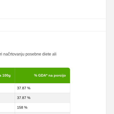
ri načrtovanju posebne diete ali
a 100g
% GDA* na porcijo
37.87 %
37.87 %
158 %