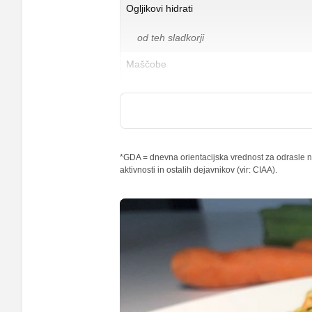
Ogljikovi hidrati
od teh sladkorji
Maščobe
od teh nasičene maščobne kisline
Vlaknine
Folna kislina
*GDA = dnevna orientacijska vrednost za odrasle na
aktivnosti in ostalih dejavnikov (vir: CIAA).
Železo
Magnezij
Kalij
Kalcij
Fosfor
Cink