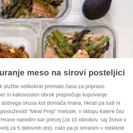
ranje meso na sirovi posteljici
i službe velikokrat premalo časa za pripravo
ber in kakovosten obrok preprečuje kupovanje
ko dobrega okusa kot domača hrana, hkrati pa tudi ni
 posluževati "Meal Prep" metode, v sklopu katere čez
Hrane naredim kar precej (za 10 obrokov, saj živiva v
olj za 5 delovnih dni), nato pa jo shranim v steklene