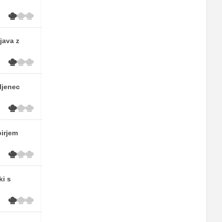
java z
ljenec
pirjem
ki s