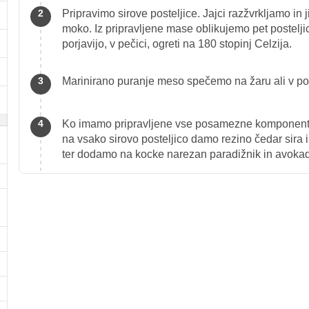
Pripravimo sirove posteljice. Jajci razžvrkljamo in 
moko. Iz pripravljene mase oblikujemo pet postelji
porjavijo, v pečici, ogreti na 180 stopinj Celzija.
Marinirano puranje meso spečemo na žaru ali v po
Ko imamo pripravljene vse posamezne komponente, 
na vsako sirovo posteljico damo rezino čedar sir
ter dodamo na kocke narezan paradižnik in avokad