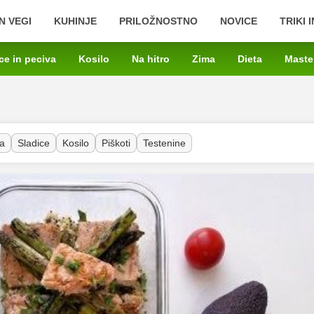
N VEGI
KUHINJE
PRILOŽNOSTNO
NOVICE
TRIKI 
ce in peciva
Kosilo
Na hitro
Zima
Dieta
Maste
a
Sladice
Kosilo
Piškoti
Testenine