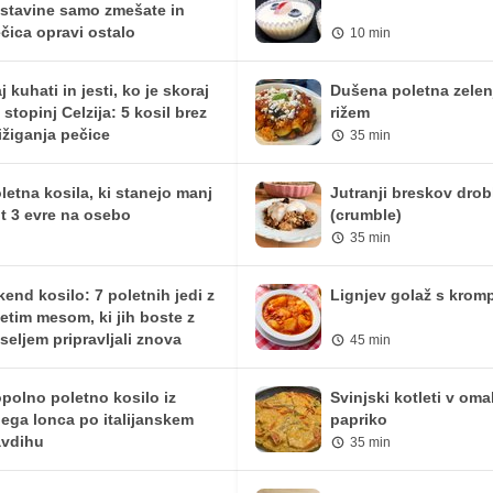
stavine samo zmešate in
čica opravi ostalo
10 min
j kuhati in jesti, ko je skoraj
Dušena poletna zelen
 stopinj Celzija: 5 kosil brez
rižem
ižiganja pečice
35 min
letna kosila, ki stanejo manj
Jutranji breskov drob
t 3 evre na osebo
(crumble)
35 min
kend kosilo: 7 poletnih jedi z
Lignjev golaž s krom
etim mesom, ki jih boste z
seljem pripravljali znova
45 min
polno poletno kosilo iz
Svinjski kotleti v oma
ega lonca po italijanskem
papriko
vdihu
35 min