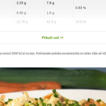
2.23 g
7.8 g
0.83 %
0.46 g
1.6 g
11.76 g
41.2 g
16.8 %
4.79 g
16.8 g
23.95 %
Prikaži več
1.03 g
3.6 g
4.12 %
0 g
0 g
 osnovi 2000 kCal na dan. Prehranske potrebe posameznika so lahko višje ali nižje,
0.86 mg
3 mg
47.66 mg
167 mg
344.52 mg
1207.2 mg
245.21 mg
859.2 mg
351.66 mg
1232.2 mg
1.6 mg
5.6 mg