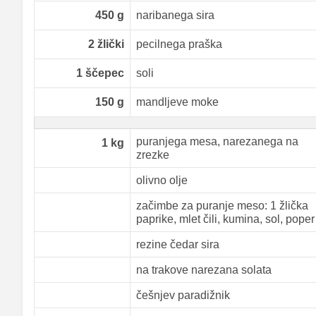
450
g
naribanega sira
2
žlički
pecilnega praška
1
ščepec
soli
150
g
mandljeve moke
puranjega mesa, narezanega na
1
kg
zrezke
olivno olje
začimbe za puranje meso: 1 žlička
paprike, mlet čili, kumina, sol, poper
rezine čedar sira
na trakove narezana solata
češnjev paradižnik