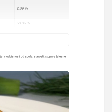
2.89 %
58.86 %
84 %
14.4 %
 v odvisnosti od spola, starosti, stopnje telesne