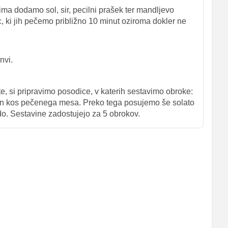
jima dodamo sol, sir, pecilni prašek ter mandljevo
c, ki jih pečemo približno 10 minut oziroma dokler ne
nvi.
si pripravimo posodice, v katerih sestavimo obroke:
a in kos pečenega mesa. Preko tega posujemo še solato
o. Sestavine zadostujejo za 5 obrokov.