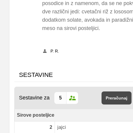
posodice in z namenom, da se ne pokva
dve različni jedi: cvetačni riž z lososom
dodatkom solate, avokada in paradižni
meso na sirovi posteljici.
P. R.
SESTAVINE
Sestavine za
Preračunaj
Sirove posteljice
2
jajci