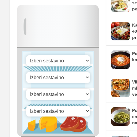
se
pe
Ka
40
pr
Po
ko
Vi
ml
ve
Po
en
na