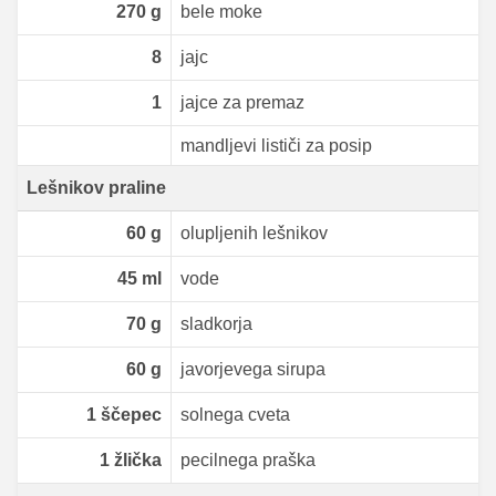
270
g
bele moke
8
jajc
1
jajce za premaz
mandljevi lističi za posip
Lešnikov praline
60
g
olupljenih lešnikov
45
ml
vode
70
g
sladkorja
60
g
javorjevega sirupa
1
ščepec
solnega cveta
1
žlička
pecilnega praška