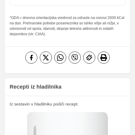
sladkorji
Maščobe
*GDA = dnevna orientacijska vrednost za odrasle na osnovi 2000 kCal
18.41 g
85 g
26.3 %
121.43 %
na dan. Prehranske potrebe posameznika so lahko višje ali nižje, v
od teh
odvisnosti od spola, starosti, stopnje telesne aktivnosti in ostalih
nasičene
9.86 g
45.5 g
49.3 %
227.5 %
dejavnikov (vir: CIAA).
maščobne
kisline
Vlaknine
0.36 g
1.67 g
1.44 %
6.68 %
Folna kislina
0 g
0 g
Železo
0.36 mg
1.67 mg
11.01
Magnezij
50.83 mg
mg
Recepti iz hladilnika
107.9
Kalij
498.17 mg
mg
Iz sestavin v hladilniku poišči recept.
52.82
Kalcij
243.83 mg
mg
101.66
Fosfor
469.33 mg
mg