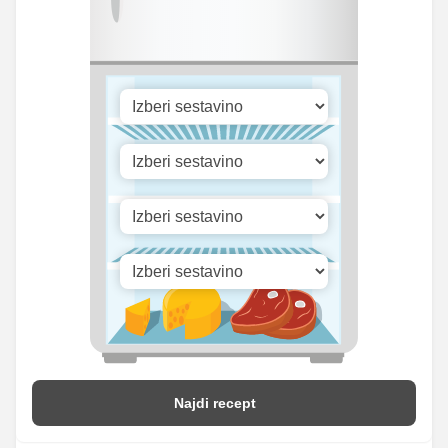
Cink
0.25 mg
1.17 mg
12.06
Selen
55.67 mg
mg
Vitamin A
617.9 iu
2852.67 iu
Vitamin B1
0 mg
0 mg
Vitamin C
0.11 mg
0.5 mg
Vitamin D
0.83 mg
3.83 mg
Najdi recept