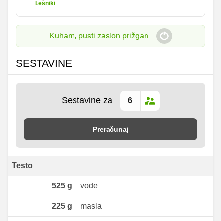
Lešniki
Kuham, pusti zaslon prižgan
SESTAVINE
Sestavine za
Preračunaj
Testo
525
g
vode
225
g
masla