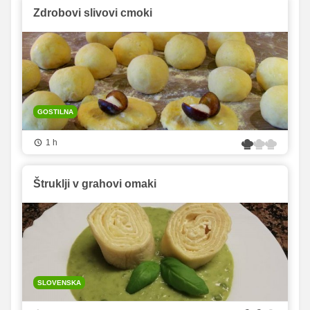
Zdrobovi slivovi cmoki
GOSTILNA
1 h
Štruklji v grahovi omaki
SLOVENSKA