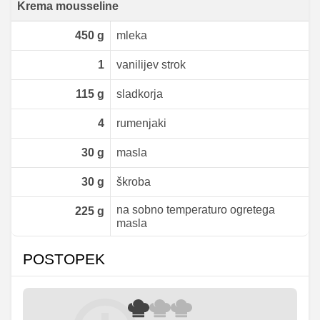
Krema mousseline
450
g
mleka
1
vanilijev strok
115
g
sladkorja
4
rumenjaki
30
g
masla
30
g
škroba
na sobno temperaturo ogretega
225
g
masla
POSTOPEK