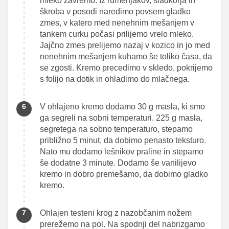
mleko zavremo. Iz rumenjakov, sladkorja in
škroba v posodi naredimo povsem gladko
zmes, v katero med nenehnim mešanjem v
tankem curku počasi prilijemo vrelo mleko.
Jajčno zmes prelijemo nazaj v kozico in jo med
nenehnim mešanjem kuhamo še toliko časa, da
se zgosti. Kremo precedimo v skledo, pokrijemo
s folijo na dotik in ohladimo do mlačnega.
V ohlajeno kremo dodamo 30 g masla, ki smo
ga segreli na sobni temperaturi. 225 g masla,
segretega na sobno temperaturo, stepamo
približno 5 minut, da dobimo penasto teksturo.
Nato mu dodamo lešnikov praline in stepamo
še dodatne 3 minute. Dodamo še vanilijevo
kremo in dobro premešamo, da dobimo gladko
kremo.
Ohlajen testeni krog z nazobčanim nožem
prerežemo na pol. Na spodnji del nabrizgamo