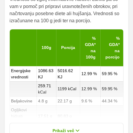
vam v pomoč pri pripravi uravnoteženih obrokov, pri
načrtovanju posebne diete ali hujšanja. Vrednosti so
izračunane na 100 g jedi ter na porcijo.
%
%
GDA*
GDA*
100g
Porcija
na
na
100g
porcijo
Energijske
1086.63
5016.62
12.99 %
59.95 %
vrednosti
KJ
KJ
259.71
1199 kCal
12.99 %
59.95 %
kCal
Beljakovine
4.8 g
22.17 g
9.6 %
44.34 %
Ogljikovi
hidrati
17.51 g
80.83 g
6.49 %
29.94 %
od teh
8.74 g
40.33 g
Prikaži več