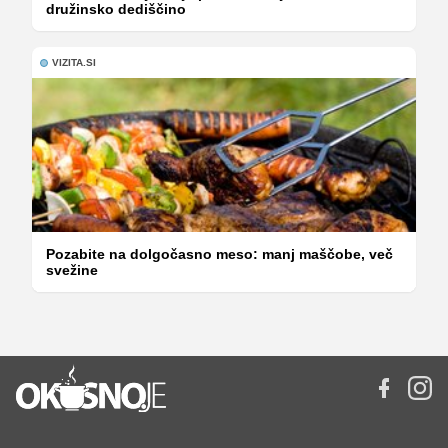
družinsko dediščino
VIZITA.SI
Pozabite na dolgočasno meso: manj maščobe, več
svežine