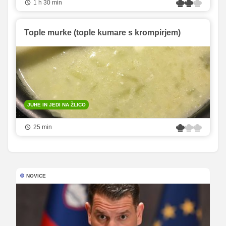
1 h 30 min
Tople murke (tople kumare s krompirjem)
JUHE IN JEDI NA ŽLICO
25 min
NOVICE