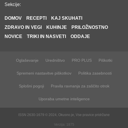
Sekcije:
DOMOV
RECEPTI
KAJ SKUHATI
ZDRAVO IN VEGI
KUHINJE
PRILOŽNOSTNO
NOVICE
TRIKI IN NASVETI
ODDAJE
Oglaševanje
Uredništvo
PRO PLUS
Piškotki
Spremeni nastavitve piškotkov
Politika zasebnosti
Splošni pogoji
Pravila ravnanja za zaščito otrok
Uporaba umetne inteligence
ISSN 2630-1679 © 2024, Okusno.je, Vse pravice pridržane
Verzija: 1875