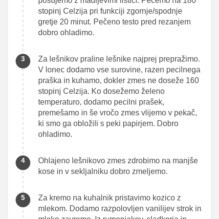
posujemo z madljevimi lističi. Pečemo na 180
stopinj Celzija pri funkciji zgornje/spodnje
gretje 20 minut. Pečeno testo pred rezanjem
dobro ohladimo.
Za lešnikov praline lešnike najprej prepražimo.
V lonec dodamo vse surovine, razen pecilnega
praška in kuhamo, dokler zmes ne doseže 160
stopinj Celzija. Ko dosežemo želeno
temperaturo, dodamo pecilni prašek,
premešamo in še vročo zmes vlijemo v pekač,
ki smo ga obložili s peki papirjem. Dobro
ohladimo.
Ohlajeno lešnikovo zmes zdrobimo na manjše
kose in v sekljalniku dobro zmeljemo.
Za kremo na kuhalnik pristavimo kozico z
mlekom. Dodamo razpolovljen vanilijev strok in