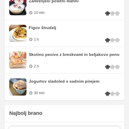
Zamrznjeni poletni mafini
10 min
Figov štrudelj
1 h
Skutino pecivo z breskvami in beljakovo peno
2 h
Jogurtov sladoled s sadnim pirejem
30 min
Najbolj brano