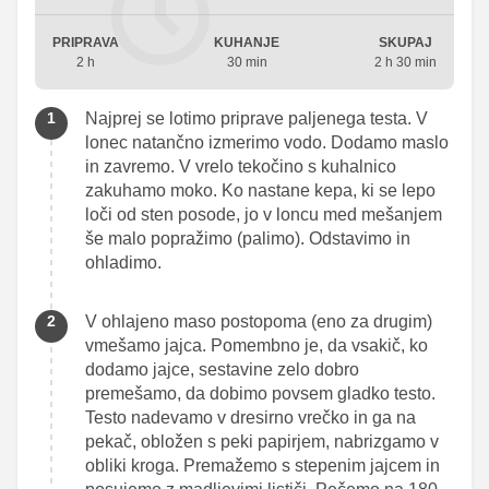
PRIPRAVA
KUHANJE
SKUPAJ
2 h
30 min
2 h 30 min
Najprej se lotimo priprave paljenega testa. V
lonec natančno izmerimo vodo. Dodamo maslo
in zavremo. V vrelo tekočino s kuhalnico
zakuhamo moko. Ko nastane kepa, ki se lepo
loči od sten posode, jo v loncu med mešanjem
še malo popražimo (palimo). Odstavimo in
ohladimo.
V ohlajeno maso postopoma (eno za drugim)
vmešamo jajca. Pomembno je, da vsakič, ko
dodamo jajce, sestavine zelo dobro
premešamo, da dobimo povsem gladko testo.
Testo nadevamo v dresirno vrečko in ga na
pekač, obložen s peki papirjem, nabrizgamo v
obliki kroga. Premažemo s stepenim jajcem in