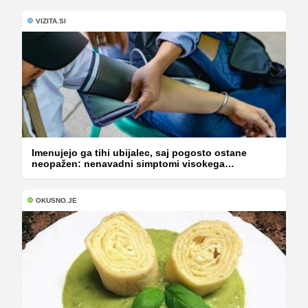
VIZITA.SI
Imenujejo ga tihi ubijalec, saj pogosto ostane
neopažen: nenavadni simptomi visokega
holesterola
OKUSNO.JE