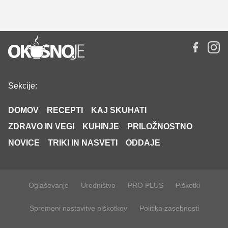
Sekcije:
DOMOV
RECEPTI
KAJ SKUHATI
ZDRAVO IN VEGI
KUHINJE
PRILOŽNOSTNO
NOVICE
TRIKI IN NASVETI
ODDAJE
Oglaševanje
Uredništvo
PRO PLUS
Piškotki
Spremeni nastavitve piškotkov
Politika zasebnosti