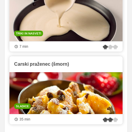
TRIKI IN NASVETI
7 min
Carski praženec (šmorn)
SLADICE
35 min