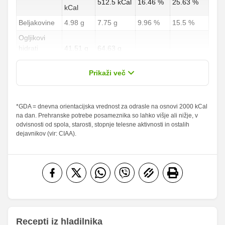
512.5 kCal
16.46 %
25.63 %
kCal
Beljakovine
4.98 g
7.75 g
9.96 %
15.5 %
Ogljikovi
hidrati
41.51 g
64.63 g
15.37 %
23.94 %
od teh
24.57 g
38.25 g
Prikaži več
sladkorji
Maščobe
*GDA = dnevna orientacijska vrednost za odrasle na osnovi 2000 kCal
15.42 g
24 g
22.03 %
34.29 %
na dan. Prehranske potrebe posameznika so lahko višje ali nižje, v
od teh
odvisnosti od spola, starosti, stopnje telesne aktivnosti in ostalih
nasičene
1.69 g
2.63 g
8.45 %
13.15 %
dejavnikov (vir: CIAA).
maščobne
kisline
Vlaknine
1.12 g
1.75 g
4.48 %
7 %
Folna kislina
0 g
0 g
Železo
0.64 mg
1 mg
22.48
Magnezij
35 mg
mg
Recepti iz hladilnika