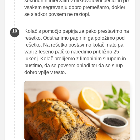
sekundnih intervalih v mikrovalovni pečici in po
vsakem segrevanju dobro premešamo, dokler
se sladkor povsem ne raztopi.
Kolač s pomočjo papirja za peko prestavimo na
rešetko. Odstranimo papir in ga položimo pod
rešetko. Na rešetko postavimo kolač, nato pa
vanj z leseno palčko naredimo približno 25
lukenj. Kolač prelijemo z limoninim sirupom in
pustimo, da se povsem ohladi ter da se sirup
dobro vpije v testo.