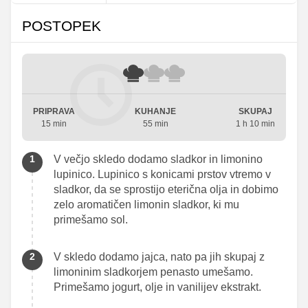
POSTOPEK
PRIPRAVA
KUHANJE
SKUPAJ
15 min
55 min
1 h 10 min
V večjo skledo dodamo sladkor in limonino
lupinico. Lupinico s konicami prstov vtremo v
sladkor, da se sprostijo eterična olja in dobimo
zelo aromatičen limonin sladkor, ki mu
primešamo sol.
V skledo dodamo jajca, nato pa jih skupaj z
limoninim sladkorjem penasto umešamo.
Primešamo jogurt, olje in vanilijev ekstrakt.