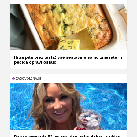
Hitra pita brez testa: vse sestavine samo zmešate in
pečica opravi ostalo
ZADOVOLJNA.SI
Danes praznuje 53. rojstni dan, tako dobro je videti