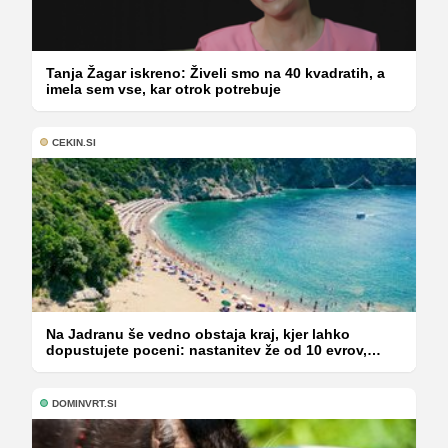
Tanja Žagar iskreno: Živeli smo na 40 kvadratih, a
imela sem vse, kar otrok potrebuje
CEKIN.SI
Na Jadranu še vedno obstaja kraj, kjer lahko
dopustujete poceni: nastanitev že od 10 evrov,
kosilo za pet evrov
DOMINVRT.SI