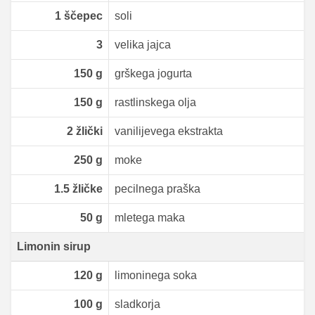
1
ščepec
soli
3
velika jajca
150
g
grškega jogurta
150
g
rastlinskega olja
2
žlički
vanilijevega ekstrakta
250
g
moke
1.5
žličke
pecilnega praška
50
g
mletega maka
Limonin sirup
120
g
limoninega soka
100
g
sladkorja