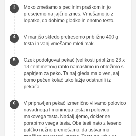
Moko zmešamo s pecilnim praškom in jo
presejemo na jajčno zmes. Vmešamo jo z
lopatko, da dobimo gladko in enotno testo.
V manjšo skledo pretresemo približno 400 g
testa in vanj vmešamo mleti mak.
Ozek podolgovat pekač (velikosti približno 23 x
13 centimetrov) rahlo namastimo in obložimo s
papirjem za peko. Ta naj gleda malo ven, saj
bomo pečen kolač tako lažje odstranili iz
pekača.
V pripravljen pekač izmenično vlivamo polovico
navadnega limoninega testa in polovico
makovega testa. Nadaljujemo, dokler ne
porabimo vsega testa. Obe testi nato z leseno
palčko nežno premešamo, da ustvarimo