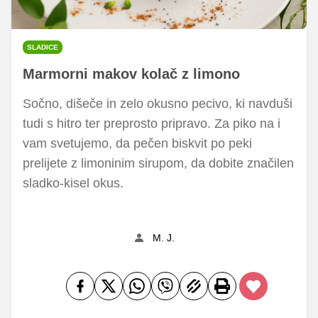
SLADICE
Marmorni makov kolač z limono
Sočno, dišeče in zelo okusno pecivo, ki navduši
tudi s hitro ter preprosto pripravo. Za piko na i
vam svetujemo, da pečen biskvit po peki
prelijete z limoninim sirupom, da dobite značilen
sladko-kisel okus.
M. J.