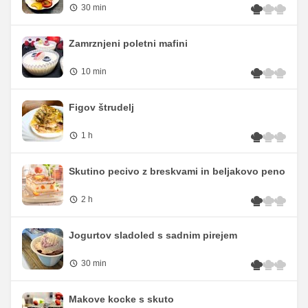
30 min
Zamrznjeni poletni mafini
10 min
Figov štrudelj
1 h
Skutino pecivo z breskvami in beljakovo peno
2 h
Jogurtov sladoled s sadnim pirejem
30 min
Makove kocke s skuto