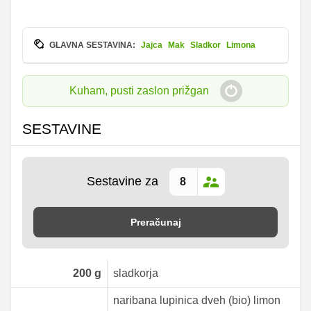
GLAVNA SESTAVINA:
Jajca
Mak
Sladkor
Limona
Kuham, pusti zaslon prižgan
SESTAVINE
Sestavine za
Preračunaj
200
g
sladkorja
naribana lupinica dveh (bio) limon