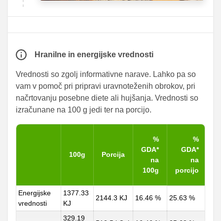
Hranilne in energijske vrednosti
Vrednosti so zgolj informativne narave. Lahko pa so
vam v pomoč pri pripravi uravnoteženih obrokov, pri
načrtovanju posebne diete ali hujšanja. Vrednosti so
izračunane na 100 g jedi ter na porcijo.
%
%
GDA*
GDA*
100g
Porcija
na
na
100g
porcijo
Energijske
1377.33
2144.3 KJ
16.46 %
25.63 %
vrednosti
KJ
329.19