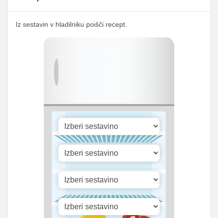
163.87
Kalij
255.13 mg
mg
Iz sestavin v hladilniku poišči recept.
111.44
Kalcij
173.5 mg
mg
143.32
Fosfor
223.13 mg
mg
Cink
0.4 mg
0.63 mg
12.36
Selen
19.25 mg
mg
103.49
Vitamin A
161.13 iu
iu
Vitamin B1
0 mg
0 mg
Vitamin C
3.61 mg
5.63 mg
Vitamin D
0.32 mg
0.5 mg