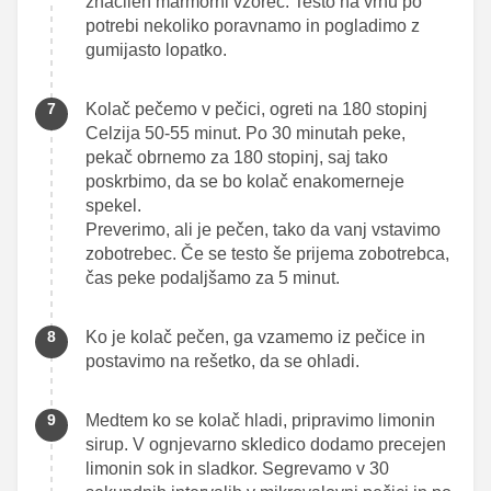
značilen marmorni vzorec. Testo na vrhu po
potrebi nekoliko poravnamo in pogladimo z
gumijasto lopatko.
Kolač pečemo v pečici, ogreti na 180 stopinj
Celzija 50-55 minut. Po 30 minutah peke,
pekač obrnemo za 180 stopinj, saj tako
poskrbimo, da se bo kolač enakomerneje
spekel.
Preverimo, ali je pečen, tako da vanj vstavimo
zobotrebec. Če se testo še prijema zobotrebca,
čas peke podaljšamo za 5 minut.
Ko je kolač pečen, ga vzamemo iz pečice in
postavimo na rešetko, da se ohladi.
Medtem ko se kolač hladi, pripravimo limonin
sirup. V ognjevarno skledico dodamo precejen
limonin sok in sladkor. Segrevamo v 30