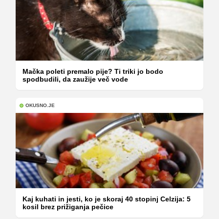
Mačka poleti premalo pije? Ti triki jo bodo
spodbudili, da zaužije več vode
OKUSNO.JE
Kaj kuhati in jesti, ko je skoraj 40 stopinj Celzija: 5
kosil brez prižiganja pečice