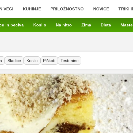
N VEGI
KUHINJE
PRILOŽNOSTNO
NOVICE
TRIKI 
ce in peciva
Kosilo
Na hitro
Zima
Dieta
Maste
a
Sladice
Kosilo
Piškoti
Testenine