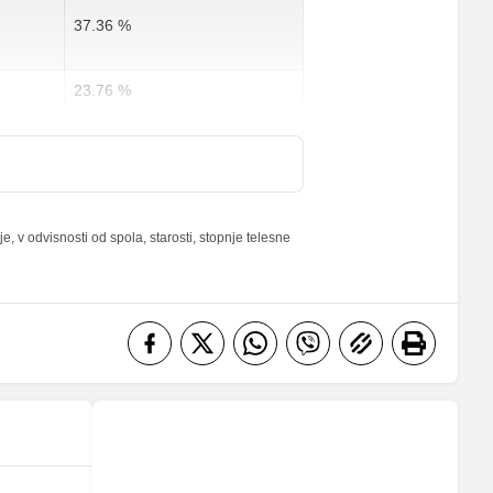
37.36 %
23.76 %
36.25 %
4 %
 v odvisnosti od spola, starosti, stopnje telesne