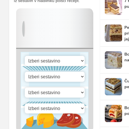
Iz sestavin v hladilniku poišči recept.
7 
Selen
p
Vitamin A
Vitamin B1
Pe
pr
Vitamin C
ja
Vitamin D
Bo
na
Ču
p
Bo
po