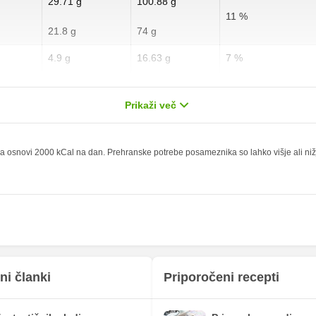
29.71 g
100.88 g
11 %
21.8 g
74 g
4.9 g
16.63 g
7 %
2.14 g
7.25 g
10.7 %
Prikaži več
0.29 g
1 g
1.16 %
0 g
0 g
 osnovi 2000 kCal na dan. Prehranske potrebe posameznika so lahko višje ali nižje,
0.37 mg
1.25 mg
9.76 mg
33.13 mg
152.46 mg
517.63 mg
92 mg
312.38 mg
172.04 mg
584.13 mg
ni članki
Priporočeni recepti
0.15 mg
0.5 mg