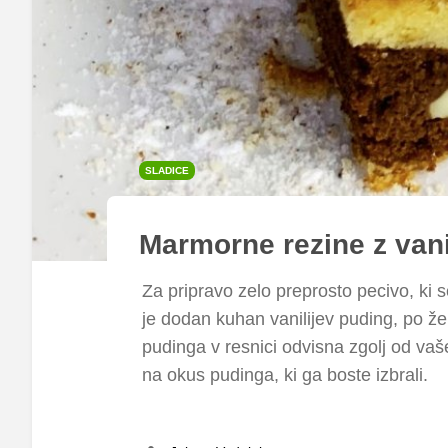
SLADICE
Marmorne rezine z van
Za pripravo zelo preprosto pecivo, ki se
je dodan kuhan vanilijev puding, po žel
pudinga v resnici odvisna zgolj od vaš
na okus pudinga, ki ga boste izbrali.