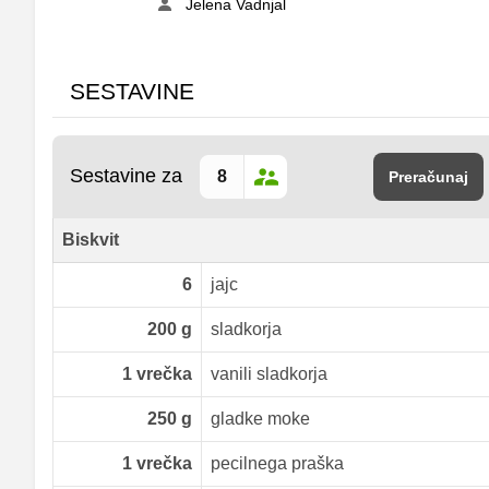
Jelena Vadnjal
SESTAVINE
Sestavine za
Preračunaj
Biskvit
6
jajc
200
g
sladkorja
1
vrečka
vanili sladkorja
250
g
gladke moke
1
vrečka
pecilnega praška