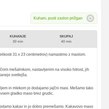
Kuham, pusti zaslon prižgan
KUHANJE
SKUPAJ
30 min
40 min
elikosti 31 x 23 centimetrov) namastimo z maslom.
čnim mešalnikom, nastavljenim na visoko hitrost, jih
tanejo svetlejša.
ljem in mlekom jo dodajamo jajčni masi. Mešamo tako
povsem gladko maso brez grudic.
a dodamo kakav in jo dobro premešamo. Kakavovo maso