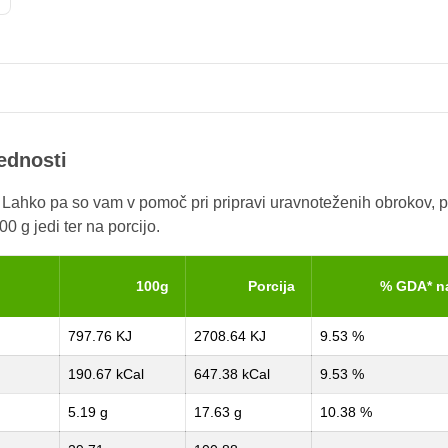
rednosti
. Lahko pa so vam v pomoč pri pripravi uravnoteženih obrokov, p
0 g jedi ter na porcijo.
100g
Porcija
% GDA* n
797.76 KJ
2708.64 KJ
9.53 %
190.67 kCal
647.38 kCal
9.53 %
5.19 g
17.63 g
10.38 %