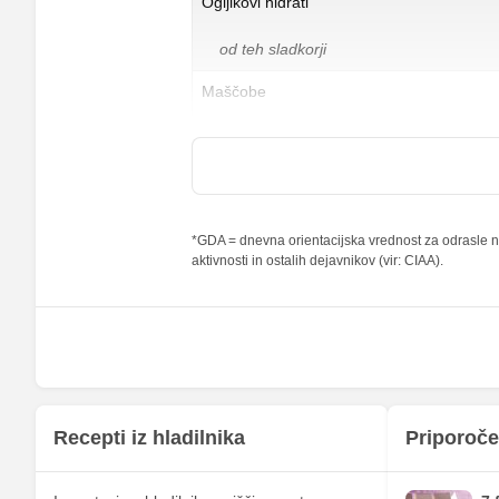
Ogljikovi hidrati
od teh sladkorji
Maščobe
od teh nasičene maščobne kisline
Vlaknine
Folna kislina
*GDA = dnevna orientacijska vrednost za odrasle na
aktivnosti in ostalih dejavnikov (vir: CIAA).
Železo
Magnezij
Kalij
Kalcij
Fosfor
Recepti iz hladilnika
Priporoče
Cink