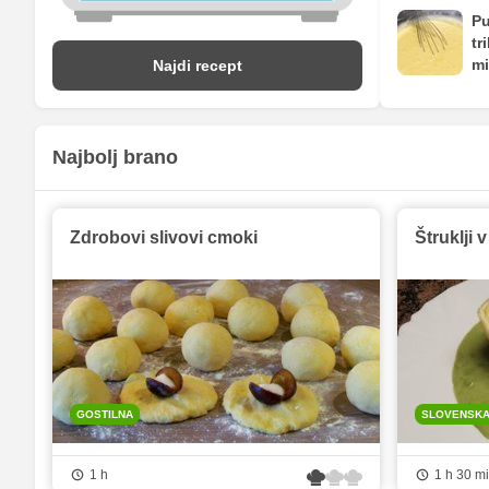
Pu
tr
mi
Najdi recept
Najbolj brano
Zdrobovi slivovi cmoki
Štruklji 
GOSTILNA
SLOVENSK
1 h
1 h 30 m