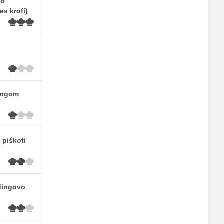
vo
s krofi)
dingom
 piškoti
dingovo