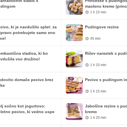
fantastičnih sladic s
Princeske s pudingo
9.98 mg
33.88 mg
udingom
masleno kremo (prince
1 h 15 min
215.71 iu
732.38 iu
0 mg
0 mg
civo, ki je navdušilo splet: za
Pudingove rezine
ipravo potrebujete samo eno
0 mg
0 mg
jce!
45 min
0.66 mg
2.25 mg
mbastična sladica, ki bo
Rižev narastek s pu
vdušila vso družino!
1 h 10 min
dovito domače pecivo brez
Pecivo s pudingom in
eke
1 h 15 min
lj sočno kot jogurtovo:
Jabolčne rezine s pu
letno pecivo, ki vedno uspe
kremo
1 h 20 min