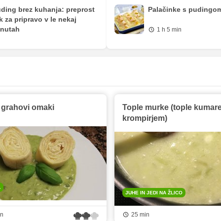
ding brez kuhanja: preprost
Palačinke s pudingo
ik za pripravo v le nekaj
nutah
1 h 5 min
v grahovi omaki
Tople murke (tople kumare
krompirjem)
A
JUHE IN JEDI NA ŽLICO
in
25 min