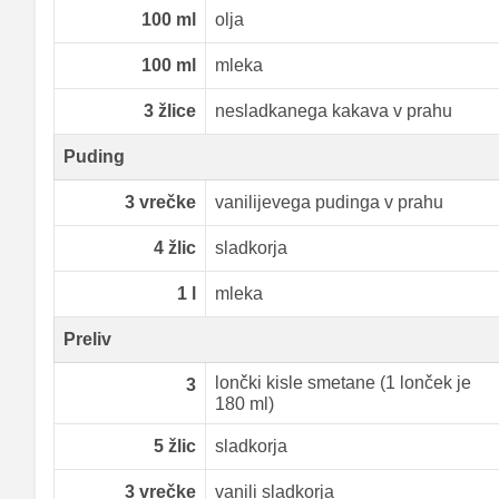
100
ml
olja
100
ml
mleka
3
žlice
nesladkanega kakava v prahu
Puding
3
vrečke
vanilijevega pudinga v prahu
4
žlic
sladkorja
1
l
mleka
Preliv
lončki kisle smetane (1 lonček je
3
180 ml)
5
žlic
sladkorja
3
vrečke
vanili sladkorja