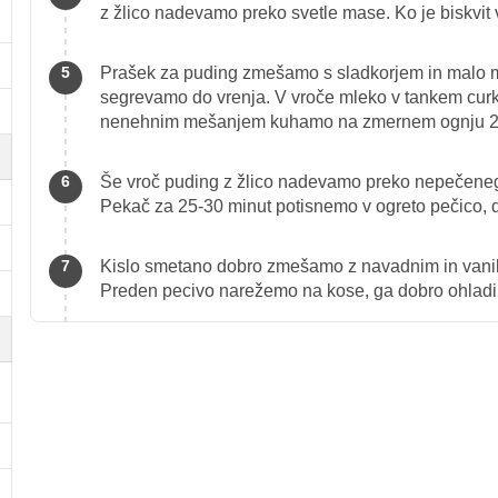
z žlico nadevamo preko svetle mase. Ko je biskvi
Prašek za puding zmešamo s sladkorjem in malo ml
segrevamo do vrenja. V vroče mleko v tankem curk
nenehnim mešanjem kuhamo na zmernem ognju 2-3
Še vroč puding z žlico nadevamo preko nepečenega
Pekač za 25-30 minut potisnemo v ogreto pečico, d
Kislo smetano dobro zmešamo z navadnim in vanil
Preden pecivo narežemo na kose, ga dobro ohlad