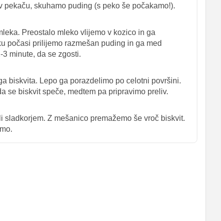
t v pekaču, skuhamo puding (s peko še počakamo!).
eka. Preostalo mleko vlijemo v kozico in ga
u počasi prilijemo razmešan puding in ga med
 minute, da se zgosti.
 biskvita. Lepo ga porazdelimo po celotni površini.
a se biskvit speče, medtem pa pripravimo preliv.
i sladkorjem. Z mešanico premažemo še vroč biskvit.
imo.