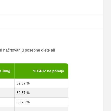
ri načrtovanju posebne diete ali
a 100g
% GDA* na porcijo
32.37 %
32.37 %
35.26 %